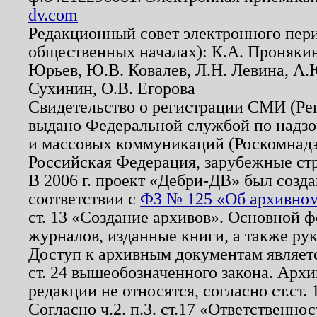
dv.com
Редакционный совет электронного пер
общественных началах): К.А. Проняки
Юрьев, Ю.В. Ковалев, Л.Н. Левина, А.
Сухинин, О.В. Егорова
Свидетельство о регистрации СМИ (Р
выдано Федеральной службой по надзо
и массовых коммуникаций (Роскомнадзо
Российская Федерация, зарубежные ст
В 2006 г. проект «Дебри-ДВ» был созда
соответствии с
ФЗ № 125 «Об архивном
ст. 13 «Создание архивов». Основной ф
журналов, изданные книги, а также ру
Доступ к архивным документам являетс
ст. 24 вышеобозначенного закона. Арх
редакции не относятся, согласно ст.ст. 
Согласно ч.2. п.3. ст.17 «Ответственн