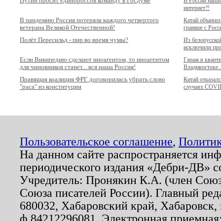
Путин просит единороссов команду в Госдуме
В России наши
интернет?!
В пандемию Россия потеряла каждого четвертого
Китай объявил
ветерана Великой Отечественной!
границе с Росс
Полёт Пересильд - пир во время чумы?
Из белорусско
исключили про
Если Википедию сделают иноагентом, то иноагентом
Гараж в кварт
для чиновников станет... вся наша Россия!
Владивостоке..
Правящая коалиция ФРГ договорилась убрать слово
Китай отказал
"раса" из конституции
случаях COVI
Пользовательское соглашение
,
Политик
На данном сайте распространяется ин
периодического издания «Дебри-ДВ» с
Учредитель: Пронякин К.А. (член Союз
Союза писателей России). Главный ред
680032, Хабаровский край, Хабаровск, п
ф.84212296081. Электронная приемная