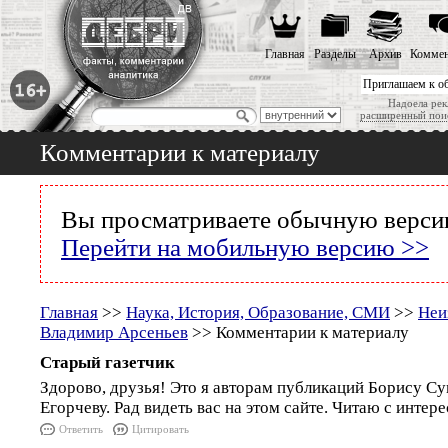
Главная
Разделы
Архив
Коммен
Приглашаем к о
Надоела рек
расширенный пои
Комментарии к материалу
Вы просматриваете обычную версию
Перейти на мобильную версию >>
Главная
>>
Наука, История, Образование, СМИ
>>
Неи
Владимир Арсеньев
>> Комментарии к материалу
Старый газетчик
Здорово, друзья! Это я авторам публикаций Борису С
Егорчеву. Рад видеть вас на этом сайте. Читаю с интер
Ответить
Цитировать