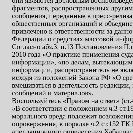
они являются дословным воспроизведе
фрагментов, распространенных другим
сообщения, переданные в пресс-релиза
общественных организаций и объединен
привлечено к ответственности за данн
Федерации о средствах массовой инфо
Согласно абз.3, п.13 Постановления П
2010 года «О практике применения суд
информации», «по делам, вытекающим
информации, распространитель не явл
исходя из положений Закона РФ «О ср
вмешиваться в деятельность редакции, 
сообщений и материалов».
Воспользуйтесь «Правом на ответ» (ст
«В соответствии с положением ч.3 ст.
морального вреда подлежит возложению
опровержения, в порядке ч.2 ст.152 ГК 
апелляционного определения Хабаровско