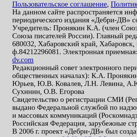
Пользовательское соглашение
,
Политик
На данном сайте распространяется ин
периодического издания «Дебри-ДВ» с
Учредитель: Пронякин К.А. (член Союз
Союза писателей России). Главный ред
680032, Хабаровский край, Хабаровск, п
ф.84212296081. Электронная приемная
dv.com
Редакционный совет электронного пер
общественных началах): К.А. Проняки
Юрьев, Ю.В. Ковалев, Л.Н. Левина, А.
Сухинин, О.В. Егорова
Свидетельство о регистрации СМИ (Р
выдано Федеральной службой по надзо
и массовых коммуникаций (Роскомнадзо
Российская Федерация, зарубежные ст
В 2006 г. проект «Дебри-ДВ» был созда