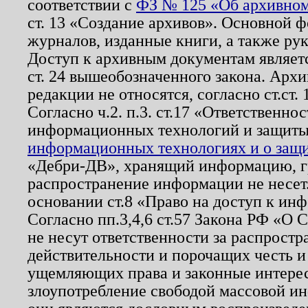
соответствии с
ФЗ № 125 «Об архивном
ст. 13 «Создание архивов». Основной ф
журналов, изданные книги, а также ру
Доступ к архивным документам являетс
ст. 24 вышеобозначенного закона. Арх
редакции не относятся, согласно ст.ст. 
Согласно ч.2. п.3. ст.17 «Ответственн
информационных технологий и защит
информационных технологиях и о защит
«Дебри-ДВ», хранящий информацию, гр
распространение информации не несет.
основании ст.8 «Право на доступ к ин
Согласно пп.3,4,6 ст.57 Закона РФ «О
не несут ответственности за распрост
действительности и порочащих честь и
ущемляющих права и законные интере
злоупотребление свободой массовой ин