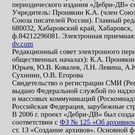
периодического издания «Дебри-ДВ» с
Учредитель: Пронякин К.А. (член Союз
Союза писателей России). Главный ред
680032, Хабаровский край, Хабаровск, п
ф.84212296081. Электронная приемная
dv.com
Редакционный совет электронного пер
общественных началах): К.А. Проняки
Юрьев, Ю.В. Ковалев, Л.Н. Левина, А.
Сухинин, О.В. Егорова
Свидетельство о регистрации СМИ (Р
выдано Федеральной службой по надзо
и массовых коммуникаций (Роскомнадзо
Российская Федерация, зарубежные ст
В 2006 г. проект «Дебри-ДВ» был созда
соответствии с
ФЗ № 125 «Об архивном
ст. 13 «Создание архивов». Основной ф