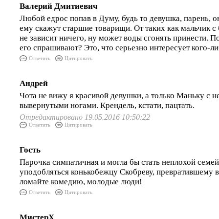
Валерий Дмитиевич
Любой едрос попав в Думу, будь то девушка, парень, он
ему скажут старшие товарищи. От таких как мальчик с
не зависит ничего, ну может воды сгонять принести. П
его спрашивают? Это, что серьезно интересует кого-л
Ответить
Цитировать
Андрей
Чота не вижу я красивой девушки, а только Маньку с 
вывернутыми ногами. Крендель, кстати, пацтать.
Отредактировано 19.05.2016 10:50:22
Ответить
Цитировать
Гость
Парочка симпатичная и могла бы стать неплохой семей
уподобляться конькобежцу Скобреву, превратившему в
ломайте комедию, молодые люди!
Ответить
Цитировать
МистерХ