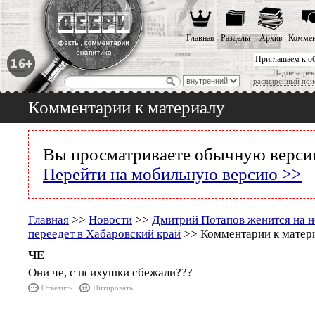
Главная
Разделы
Архив
Коммен
Приглашаем к о
Надоела рек
расширенный пои
Комментарии к материалу
Вы просматриваете обычную версию
Перейти на мобильную версию >>
Главная
>>
Новости
>>
Дмитрий Потапов женится на н
переедет в Хабаровский край
>> Комментарии к матер
ЧЕ
Они че, с психушки сбежали???
Ответить
Цитировать