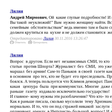
Лилия
Андрей Мирмович
, Ой какие глупые подробности! И
Вы такой неуклюжий!" Вам нужно женщину найти. В
семейным обстоятельствам" ведь именно там и было с
должен крутиться на кухне и не должен становится 
Отредактировано
Лилия
30.11.2016 13:26:47
Ответить
Цитировать
Лилия
Вопрос в другом. Если нет независимых СМИ, то кто 
статьи против Шпорта? Журналист без СМИ, это уже 
маршал без армии! Сам-то Паньков в своей газете ка
в основном про тех, кто не будет его преследовать. 
боялся. А теперь пользуется что Климов демократ. Пан
какая цензура была при коммунистах. Многие даже и
раньше газету издавало исключительно государство!
И главное- кому нужны эти разоблачения? Что кто- то 
Как я раньше писала, сколько мусолили тему Хризмана
нормально. И то, что он под стражей никакой заслуги Р
оплачивает аренду в Интуристе- большой вопрос! И д