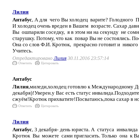
Лилия
Антабус
, А для чего Вы холодец варите? Голодного П
И холодец очень вреден в Вашем возрасте. Сахар давн
Вы ошпарили соседку, я в этом ни на секунду не сом
старушку. Потому, что как повар Вы не состоялись. П
Она со слов Ф.И. Кротюк, прекрасно готовит и никого
Учитесь.
Отредактировано
Лилия
30.11.2016 23:57:14
Ответить
Цитировать
Антабус
Лилия
,миледи,холодец готовлю к Международному Д
декабря)!Уверен.у Вас есть статус инвалида.Подходит
сжуём!Кротюк прихватите!Посватаюсь,пока сахар в н
Ответить
Цитировать
Лилия
Антабус
, 3 декабря- день юриста. А статуса инвалида
Кротюк Вы можете сами пригласить. Только она к Ва