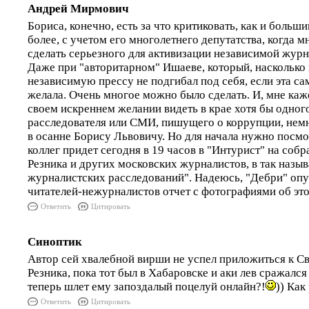
Андрей Мирмович
Бориса, конечно, есть за что критиковать, как и больши
более, с учетом его многолетнего депутатства, когда 
сделать серьезного для активизации независимой журна
Даже при "авторитарном" Ишаеве, который, насколько 
независимую прессу не подгибал под себя, если эта са
желала. Очень многое можно было сделать. И, мне каже
своем искреннем желании видеть в крае хотя бы одног
расследователя или СМИ, пишущего о коррупции, нем
в осанне Борису Львовичу. Но для начала нужно посмо
коллег придет сегодня в 19 часов в "Интурист" на собр
Резника и других московских журналистов, в так наз
журналистских расследований". Надеюсь, "Дебри" оп
читателей-нежурналистов отчет с фотографиями об эт
Ответить
Цитировать
Синоптик
Автор сей хвалебной вирши не успел приложиться к С
Резника, пока тот был в Хабаровске и аки лев сражался 
теперь шлет ему запоздалый поцелуй онлайн?!
)) Как
Ответить
Цитировать