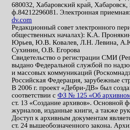
680032, Хабаровский край, Хабаровск, п
ф.84212296081. Электронная приемная
dv.com
Редакционный совет электронного пер
общественных началах): К.А. Проняки
Юрьев, Ю.В. Ковалев, Л.Н. Левина, А.
Сухинин, О.В. Егорова
Свидетельство о регистрации СМИ (Р
выдано Федеральной службой по надзо
и массовых коммуникаций (Роскомнадзо
Российская Федерация, зарубежные ст
В 2006 г. проект «Дебри-ДВ» был созда
соответствии с
ФЗ № 125 «Об архивном
ст. 13 «Создание архивов». Основной ф
журналов, изданные книги, а также ру
Доступ к архивным документам являетс
ст. 24 вышеобозначенного закона. Арх