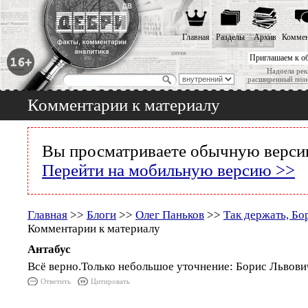
Главная
Разделы
Архив
Коммен
Приглашаем к о
Надоела рек
расширенный пои
Комментарии к материалу
Вы просматриваете обычную версию
Перейти на мобильную версию >>
Главная
>>
Блоги
>>
Олег Паньков
>>
Так держать, Бо
Комментарии к материалу
Антабус
Всё верно.Только небольшое уточнение: Борис Львович
Ответить
Цитировать