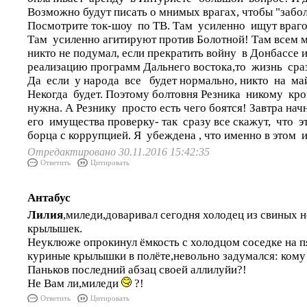
Возможно будут писать о мнимых врагах, чтобы "забо
Посмотрите ток-шоу по ТВ. Там усиленно ищут враго
Там усиленно агитируют против Болотной! Там всем 
никто не подумал, если прекратить войну в Донбассе 
реализацию программ Дальнего востока,то жизнь сра
Да если у народа все будет нормально, никто на май
Некогда будет. Поэтому болтовня Резника никому кро
нужна. А Резнику просто есть чего боятся! Завтра нач
его имущества проверку- так сразу все скажут, что э
борца с коррупцией. Я убеждена , что именно в этом и
Отредактировано 30.11.2016 15:42:35
Ответить
Цитировать
Антабус
Лилия
,миледи,доваривал сегодня холодец из свиных 
крылышек.
Неуклюже опрокинул ёмкость с холодцом соседке на п
куриные крылышки в полёте,невольно задумался: кому
Паньков последний абзац своей аллилуйи?!
Не Вам ли,миледи
?!
Ответить
Цитировать