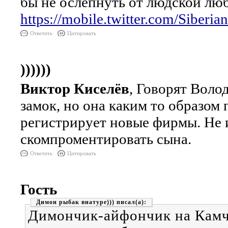
бы не ослепнуть от людской лю
https://mobile.twitter.com/Siber
Ответить
Цитировать
))))))
Виктор Киселёв
, Говорят Воло
замок, но она каким то образом 
регистрирует новые фирмы. Не и
скомпроментировать сына.
Ответить
Цитировать
Гость
Димон рыбак внатуре)))
Димончик-айфончик на Камча