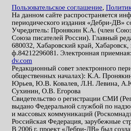
Пользовательское соглашение
,
Политик
На данном сайте распространяется ин
периодического издания «Дебри-ДВ» с
Учредитель: Пронякин К.А. (член Союз
Союза писателей России). Главный ред
680032, Хабаровский край, Хабаровск, п
ф.84212296081. Электронная приемная
dv.com
Редакционный совет электронного пер
общественных началах): К.А. Проняки
Юрьев, Ю.В. Ковалев, Л.Н. Левина, А.
Сухинин, О.В. Егорова
Свидетельство о регистрации СМИ (Р
выдано Федеральной службой по надзо
и массовых коммуникаций (Роскомнадзо
Российская Федерация, зарубежные ст
В 2006 г. проект «Дебри-ДВ» был созда