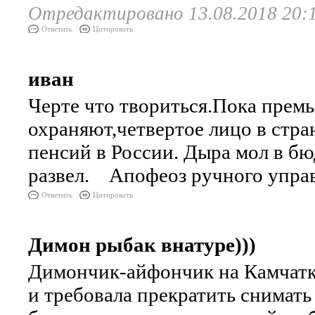
Отредактировано 13.08.2018 20:
Ответить
Цитировать
иван
Черте что твориться.Пока премь
охраняют,четвертое лицо в стр
пенсий в России. Дыра мол в бю
развел. Апофеоз ручного упра
Ответить
Цитировать
Димон рыбак внатуре)))
Димончик-айфончик на Камчатке
и требовала прекратить снимать