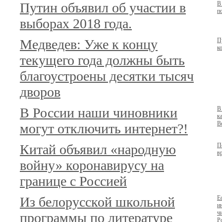
Путин объявил об участии в
В
п
выборах 2018 года.
Медведев: Уже к концу
П
к
текущего года должны быть
благоустроены десятки тысяч
дворов
В России наши чиновники
В
к
В
могут отключить интернет?!
Китай объявил «народную
П
в
войну» коронавирусу на
границе с Россией
Из белорусской школьной
Е
и
ч
программы по литературе
Р