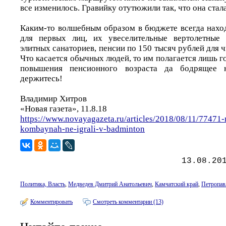
все изменилось. Гравийку отутюжили так, что она стала
Каким-то волшебным образом в бюджете всегда наход
для первых лиц, их увеселительные вертолетные 
элитных санаториев, пенсии по 150 тысяч рублей для ч
Что касается обычных людей, то им полагается лишь го
повышения пенсионного возраста да бодрящее 
держитесь!
Владимир Хитров
«Новая газета», 11.8.18
https://www.novayagazeta.ru/articles/2018/08/11/77471-
kombaynah-ne-igrali-v-badminton
13.08.20
Политика, Власть
,
Медведев Дмитрий Анатольевич
,
Камчатский край
,
Петропав
Комментировать
Смотреть комментарии (13)