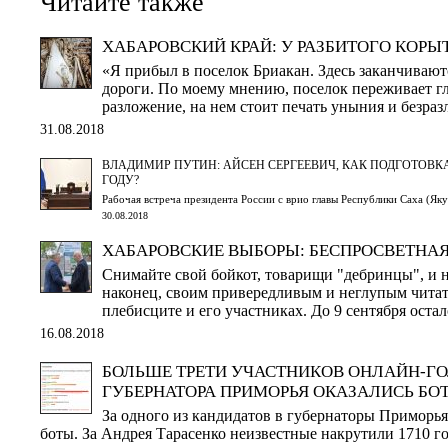
Читайте также
ХАБАРОВСКИЙ КРАЙ: У РАЗБИТОГО КОРЫ
«Я прибыл в поселок Бриакан. Здесь заканчиваю
дороги. По моему мнению, поселок переживает г
разложение, на нем стоит печать уныния и безразл
31.08.2018
ВЛАДИМИР ПУТИН: АЙСЕН СЕРГЕЕВИЧ, КАК ПОДГОТОВ
ГОДУ?
Рабочая встреча президента России с врио главы Республики Саха (Я
30.08.2018
ХАБАРОВСКИЕ ВЫБОРЫ: БЕСПРОСВЕТНА
Снимайте свой бойкот, товарищи "дебринцы", и н
наконец, своим привередливым и неглупым чита
плебисците и его участниках. До 9 сентября оста
16.08.2018
БОЛЬШЕ ТРЕТИ УЧАСТНИКОВ ОНЛАЙН-Г
ГУБЕРНАТОРА ПРИМОРЬЯ ОКАЗАЛИСЬ БО
За одного из кандидатов в губернаторы Приморья
боты. За Андрея Тарасенко неизвестные накрутили 1710 г