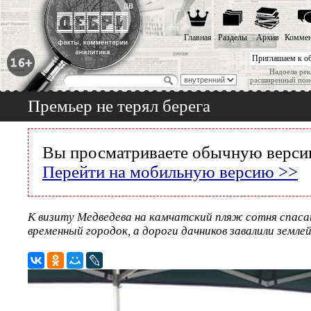
Главная
Разделы
Архив
Коммен
Приглашаем к о
Надоела рек
расширенный пои
Премьер не терял берега
Вы просматриваете обычную версию
Перейти на мобильную версию >>
К визиту Медведева на камчатский пляж сотня спас
временный городок, а дороги дачников завалили земле