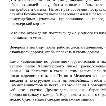
обычных людей - неудобства в виде пробок, перек
авиарейсов и багажа. На этот раз особенно пострада
службы безопасности были завалены землей и бетонн
приусадебным участкам, прилегающие к трассе,
премьерский кортеж.
Бетонное ограждение поставили даже у одного из кла
шла какая-то угроза.
Вечером в пятницу после работы десятки дачников, 
откапывали дороги, чтобы проехать к своим домам.
Само «совещание по развитию» организовали в экз
черном песке Халактырского пляжа, расположенн
океана. На Камчатке в связи с этим вспоминали п
стихотворение о том, как Путин и Медведев в поис
заехали в кукурузное поле на комбайнах, чтобы п
Саммит министров на песке - из этой серии. Проводит
кабинете - скучно. Другое дело океанский берег. Ме
бродил по пляжу с камерой. Надо полагать, на его стр
можно будет увидеть свежие пейзажные снимки.