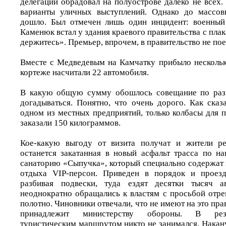
делегации обрадовал на полуострове далеко не всех
варианты уличных выступлений. Однако до массов
дошло. Был отмечен лишь один инцидент: военный
Каменюк встал у здания краевого правительства с плак
держитесь». Премьер, впрочем, в правительство не пое
Вместе с Медведевым на Камчатку прибыло несколько
кортеже насчитали 22 автомобиля.
В какую общую сумму обошлось совещание по раз
догадываться. Понятно, что очень дорого. Как сказ
одном из местных предприятий, только колбасы для 
заказали 150 килограммов.
Кое-какую выгоду от визита получат и жители ре
останется закатанная в новый асфальт трасса по н
санаторию «Сыпучка», который специально содержат 
отдыха VIP-персон. Приведен в порядок и проезд
разбивая подвески, туда ездят десятки тысяч а
неоднократно обращались к властям с просьбой отр
полотно. Чиновники отвечали, что не имеют на это прав
принадлежит министерству обороны. В резу
туристическим маршрутом никто не занимался. Накан