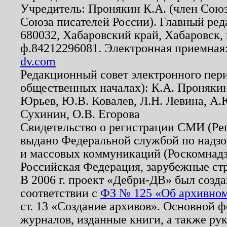
Учредитель: Пронякин К.А. (член Союз
Союза писателей России). Главный ред
680032, Хабаровский край, Хабаровск, п
ф.84212296081. Электронная приемная
dv.com
Редакционный совет электронного пер
общественных началах): К.А. Проняки
Юрьев, Ю.В. Ковалев, Л.Н. Левина, А.
Сухинин, О.В. Егорова
Свидетельство о регистрации СМИ (Р
выдано Федеральной службой по надзо
и массовых коммуникаций (Роскомнадзо
Российская Федерация, зарубежные ст
В 2006 г. проект «Дебри-ДВ» был созда
соответствии с
ФЗ № 125 «Об архивном
ст. 13 «Создание архивов». Основной ф
журналов, изданные книги, а также ру