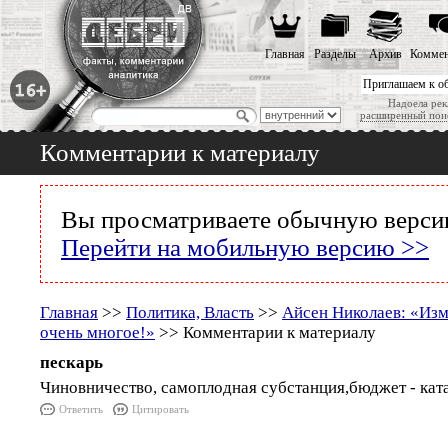
Главная
Разделы
Архив
Коммен
Приглашаем к о
Надоела рек
расширенный пои
Комментарии к материалу
Вы просматриваете обычную версию
Перейти на мобильную версию >>
Главная
>>
Политика, Власть
>>
Айсен Николаев: «Изм
очень многое!»
>> Комментарии к материалу
пескарь
Чиновничество, самоплодная субстанция,бюджет - ката
Ответить
Цитировать