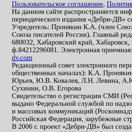
Пользовательское соглашение
,
Политик
На данном сайте распространяется ин
периодического издания «Дебри-ДВ» с
Учредитель: Пронякин К.А. (член Союз
Союза писателей России). Главный ред
680032, Хабаровский край, Хабаровск, п
ф.84212296081. Электронная приемная
dv.com
Редакционный совет электронного пер
общественных началах): К.А. Проняки
Юрьев, Ю.В. Ковалев, Л.Н. Левина, А.
Сухинин, О.В. Егорова
Свидетельство о регистрации СМИ (Р
выдано Федеральной службой по надзо
и массовых коммуникаций (Роскомнадзо
Российская Федерация, зарубежные ст
В 2006 г. проект «Дебри-ДВ» был созда