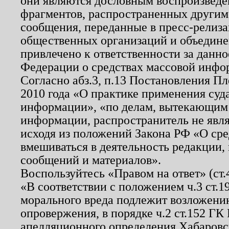
они являются дословным воспроизведе
фрагментов, распространенных другим
сообщения, переданные в пресс-релиза
общественных организаций и объединен
привлечено к ответственности за данн
Федерации о средствах массовой инфо
Согласно абз.3, п.13 Постановления П
2010 года «О практике применения суд
информации», «по делам, вытекающим
информации, распространитель не явл
исходя из положений Закона РФ «О ср
вмешиваться в деятельность редакции, 
сообщений и материалов».
Воспользуйтесь «Правом на ответ» (ст
«В соответствии с положением ч.3 ст.
морального вреда подлежит возложению
опровержения, в порядке ч.2 ст.152 ГК 
апелляционного определения Хабаровско