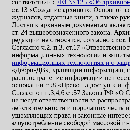
соответствии с
ФЗ № 125 «Об архивном
ст. 13 «Создание архивов». Основной ф
журналов, изданные книги, а также ру
Доступ к архивным документам являетс
ст. 24 вышеобозначенного закона. Арх
редакции не относятся, согласно ст.ст. 
Согласно ч.2. п.3. ст.17 «Ответственн
информационных технологий и защит
информационных технологиях и о защит
«Дебри-ДВ», хранящий информацию, гр
распространение информации не несет.
основании ст.8 «Право на доступ к ин
Согласно пп.3,4,6 ст.57 Закона РФ «О
не несут ответственности за распрост
действительности и порочащих честь и
ущемляющих права и законные интере
злоупотребление свободой массовой ин