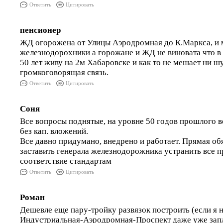
Ответить
Цитировать
пенсионер
ЖД огорожена от Улицы Аэродромная до К.Маркса, и 
железнодорохники а горожане и ЖД не виновата что в 
50 лет живу на 2м Хабаровске и как то не мешает ни ш
громкоговорящая связь.
Ответить
Цитировать
Соня
Все вопросы поднятые, на уровне 50 годов прошлого в
без кап. вложений.
Все давно придумано, внедрено и работает. Прямая об
заставить генерала железнодорожника устранить все п
соответствие стандартам
Ответить
Цитировать
Роман
Дешевле еще пару-тройку развязок построить (если я 
Индустриальная-Аэродромная-Проспект даже уже запл