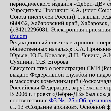
периодического издания «Дебри-ДВ» с
Учредитель: Пронякин К.А. (член Союз
Союза писателей России). Главный ред
680032, Хабаровский край, Хабаровск, п
ф.84212296081. Электронная приемная
dv.com
Редакционный совет электронного пер
общественных началах): К.А. Проняки
Юрьев, Ю.В. Ковалев, Л.Н. Левина, А.
Сухинин, О.В. Егорова
Свидетельство о регистрации СМИ (Р
выдано Федеральной службой по надзо
и массовых коммуникаций (Роскомнадзо
Российская Федерация, зарубежные ст
В 2006 г. проект «Дебри-ДВ» был созда
соответствии с
ФЗ № 125 «Об архивном
ст. 13 «Создание архивов». Основной ф