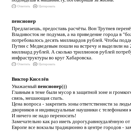
Ответить
Цитировать
пенсионер
Предлагаешь, предоставь расчёты. Вон Трутнев перен
Владивосток не подумав, а на приведение города в "б
потребовалось десять миллиардов рублей. Чтобы под
Путин с Медведевым пошли на встречу и выделили на 
миллиард рублей. А сколько триллионов рублей потре
инфраструктуры во круг Хабаровска.
Ответить
Цитировать
Виктор Киселёв
Уважаемый
пенсионер
)))
Главным в теме были мусор в защитной зоне и громко
связь, мешающая спать.
Цена вопроса - закрепить зоны ответственнсти за людь
дворников и индивидуальные наушники с телефонами к
И ничего не надо переносить!
Замечательно как раз ииеть дорогу,равноудалённую от
Европе все вокзалы традиционно в центре городов - за