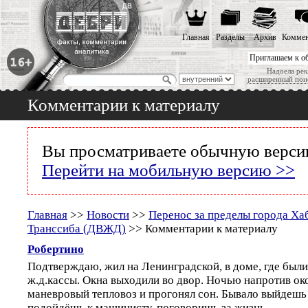
Главная
Разделы
Архив
Коммен
Приглашаем к о
Надоела рек
расширенный пои
Комментарии к материалу
Вы просматриваете обычную версию
Перейти на мобильную версию >>
Главная
>>
Новости
>>
Перенос за пределы города Ха
Транссиба (ДВЖД)
>> Комментарии к материалу
Робертино
Подтверждаю, жил на Ленинградской, в доме, где был
ж.д.кассы. Окна выходили во двор. Ночью напротив ок
маневровый тепловоз и прогонял сон. Бывало выйдешь 
подойдёшь к машинисту, поговоришь за жизнь.