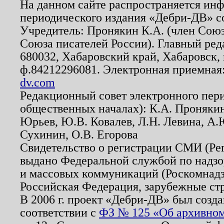
На данном сайте распространяется ин
периодического издания «Дебри-ДВ» с
Учредитель: Пронякин К.А. (член Союз
Союза писателей России). Главный ред
680032, Хабаровский край, Хабаровск, п
ф.84212296081. Электронная приемная
dv.com
Редакционный совет электронного пер
общественных началах): К.А. Проняки
Юрьев, Ю.В. Ковалев, Л.Н. Левина, А.
Сухинин, О.В. Егорова
Свидетельство о регистрации СМИ (Р
выдано Федеральной службой по надзо
и массовых коммуникаций (Роскомнадзо
Российская Федерация, зарубежные ст
В 2006 г. проект «Дебри-ДВ» был созда
соответствии с
ФЗ № 125 «Об архивном