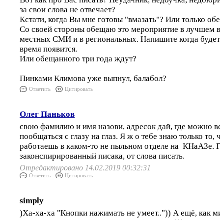
за свои слова не отвечает?
Кстати, когда Вы мне готовы "вмазать"? Или только об
Со своей стороны обещаю это мероприятие в лучшем ви
местных СМИ и в региональных. Напишите когда будете
время появится.
Или обещанного три года ждут?
Пинками Климова уже выпнул, балабол?
Ответить
Цитировать
Олег Паньков
свою фамилию и имя назови, адресок дай, где можно в
пообщаться с глазу на глаз. Я ж о тебе знаю только то, 
работаешь в каком-то не пыльном отделе на КНаАЗе. 
законспирированный писака, от слова писать.
Отредактировано 14.02.2019 00:32:31
Ответить
Цитировать
simply
)Ха-ха-ха "Кнопки нажимать не умеет..")) А ещё, как м