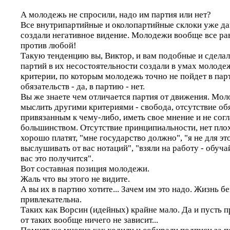
А молодежь не спросили, надо им партия или нет?
Все внутрипартийные и околопартийные склоки уже д
создали негативное видение. Молодежи вообще все рав
против любой!
Такую тенденцию вы, Виктор, и вам подобные и сдела
партий в их несостоятельности создали в умах молод
критерии, по которым молодежь точно не пойдет в пар
обязательств - да, в партию - нет.
Вы же знаете чем отличается партия от движения. Мо
мыслить другими критериями - свобода, отсутствие обя
привязанным к чему-либо, иметь свое мнение и не сог
большинством. Отсутствие принципиальности, нет плох
хорошо платят, "мне государство должно", "я не для эт
выслушивать от вас нотаций", "взяли на работу - обуча
вас это получится".
Вот составная позиция молодежи.
Жаль что вы этого не видите.
А вы их в партию хотите... Зачем им это надо. Жизнь б
привлекательна.
Таких как Ворсин (идейных) крайне мало. Да и пусть п
от таких вообще ничего не зависит...