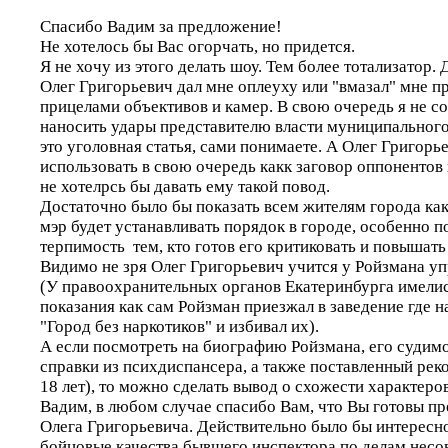
Спасибо Вадим за предложение!
Не хотелось бы Вас огорчать, но придется.
Я не хочу из этого делать шоу. Тем более тотализатор.
Олег Григорьевич дал мне оплеуху или "вмазал" мне п
прицелами объективов и камер. В свою очередь я не с
наносить удары представителю власти муниципального
это уголовная статья, сами понимаете. А Олег Григорь
использовать в свою очередь какк заговор оппонентов 
не хотелрсь бы давать ему такой повод.
Достаточно было бы показать всем жителям города к
мэр будет устанавливать порядок в городе, особенно п
терпимость тем, кто готов его критиковать и повышать
Видимо не зря Олег Григорьевич учится у Ройзмана у
(У правоохранительных органов Екатеринбурга имелис
показания как сам Ройзман приезжал в заведение где 
"Город без наркотиков" и избивал их).
А если посмотреть на биографию Ройзмана, его судим
справки из психдиспансера, а также поставленный рек
18 лет), то можно сделать вывод о схожести характеро
Вадим, в любом случае спасибо Вам, что Вы готовы пр
Олега Григорьевича. Действительно было бы интересн
бойцовые качества бывшего инспектора по делам нес