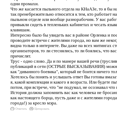
одни промахи.
Что же касается пыльного отдела на КНаАЗе, то я бы н
так пренебрежительно относится к тем, кто работает на 
пыльном отделе или вообще разнорабочим. У вас рабо
привыкли сидеть в тепленьких кабинетах и чесать языко
клавишам.
Интересно было бы увидеть вас в районе Орленка и по
проводите встречи с жителями города, но вам же неког
видна только в интернете. Вы даже на всех митингах с
организаторов, то ли стеснялись, то ли боялись, что ва
причислят.
Трус - одно слово. Да и по манере вашей речи (трусли
публикаций в сети (ОСТРЫЕ ВЫСКАЗЫВАНИЯ) можно 
как "диванного боевика", который не боится ничего тол
Хотелось бы понять и услышать ответ Вы готовы вмазат
я, какой комплекции и какого я возраста. Или будете п
потом, при встрече, что "не подумал, не осознавал что 
История должна запомнить вас как человека не бросаю
как настоящего борца, пусть даже и с жителями города
города!) за кресло мэра.
Ответить
Цитировать