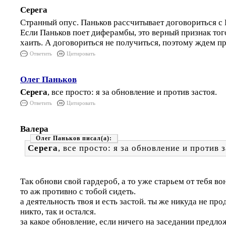
Серега
Странный опус. Паньков рассчитывает договориться 
Если Паньков поет диферамбы, это верный признак того
хаить. А договориться не получиться, поэтому ждем 
Ответить
Цитировать
Олег Паньков
Серега
, все просто: я за обновление и против застоя.
Ответить
Цитировать
Валера
Олег Паньков
Серега
, все просто: я за обновление и против з
Так обнови свой гардероб, а то уже старьем от тебя во
то аж противно с тобой сидеть.
а деятельность твоя и есть застой. ты же никуда не про
никто, так и остался.
за какое обновление, если ничего на заседании предло