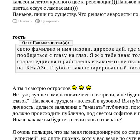
кальсоны летом красного цвета революции)))Паньков 
цвета,а есаул с лампасами)))
Паньков, пиши по существу. Что решают анархисты п
Ответить
Цитировать
гость
Олег Паньков
свою фамилию и имя назови, адресок дай, где 
пообщаться с глазу на глаз. Я ж о тебе знаю тол
старая едрисня и работаешь в каком-то не пыл
на КНаАЗе. Глубоко законспирированный писак
А ты я смотрю острослов
Нет уж, лучше сами назовите место встречи, и не будет
глазок"! Назвался груздем - полезай в кузовок! Вы пу
личность, делаете заявления о "вмазать" публично, поэ
должно происходить публично, под светом софитов и 
Иначе как же вы будете за свои слова отвечать?
Я очень польщен, что вы меня позиционируете со стар
"едрисней", но опять промах, хотя у вас везде по сути 