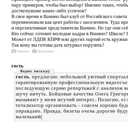
пару примеров, чтобы был выбор! Именно таких, чтобы
достигнувшие каких-либо успехов?
В свое время в Ванино был клуб от Российского совета
переименовали как цент работы с населением. Туда п
и перспективные представители Ванино. Но где они се
Кто сейчас готовит молодые кадры в Ванино? Школа?
Может от ЛДПР, КПРФ или других партий есть кружки
Так кому вы готовы дать штурвал порулить?
Ответить
Цитировать
гость
Вадим.
гость
, предлагаю: небольшой уютный спортзал
гарантированную профессиональную видеосъе
последующую серию репортажей с анализом вс
шучу ничуть. Бойцовые качества Олега Григор
вызывают у меня жгучий интерес. Полагаю, ес
тотализатор организовать - совсем хорошо буд
оправдано. Правда, билеты очень дорогие будут
маленький(