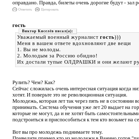
оправдано. Правда, билеты очень дорогие будут - зал 
Ответить
Цитировать
гость
Виктор Киселёв
Уважаемый военный журналист
гость
)))
Меня в вашем ответе вдохновляют две вещи
1. Вы не молоды.
2. Молодым за Россию обидно!
Их достали тупые ОЛДРАШКИ и они желают ру
Рулить? Чем? Как?
Сейчас сложилась очень интересная ситуация когда низ
хотят. И поверьте это не революционная ситуация.
Молодежь, которая лет так через пять не в состоянии 
принимать. Система обучения уже лет 20 выдает на гор
которые не могут, да и не хотят быть самостоятельным
подстроиться и приспособиться к тем кто возьмет на се
Вот вы про молодежь поднимаете тему.
Приведите пример кто из молодежи в Ванино готов "р