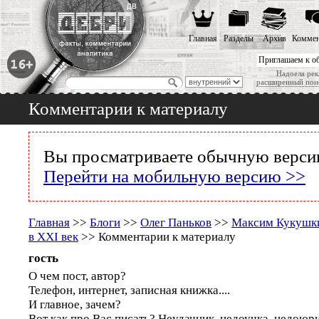
Главная
Разделы
Архив
Коммен
Приглашаем к о
Надоела рек
расширенный пои
Комментарии к материалу
Вы просматриваете обычную версию
Перейти на мобильную версию >>
Главная
>>
Блоги
>>
Олег Паньков
>>
Максим Кукушки
в XXI век
>> Комментарии к материалу
гость
О чем пост, автор?
Телефон, интернет, записная книжка....
И главное, зачем?
Вот как про Вас писать? Неудачник, недоучка, недоюри