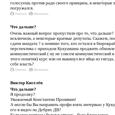
голосуешь против ради своего принципа, в некоторые 
погружался.
Ответить
Цитировать
Что дальше?
Очень важный вопрос пропустили про то, что дальше? 
исключили, а некоторые краевые депутаты. Скажем, по
сдачи мандата ? а помимо того, кто остался в бюрокра
перспектива с приходом Кукушкина проджить обновл
коммунистический ( ну не совсем коммунистический 
этого понятия) курс или он выкинул все яйца из гнезда
себе власть?
Ответить
Цитировать
Виктор Киселёв
Что дальше?
Я продолжу?
Уважаемый Константин Пронякин!
А могли бы Вы направить профи взять интервью у Кук
его в видео на Дебрях ДВ?
Если мои вопросы будут в строку - буду благодарен.