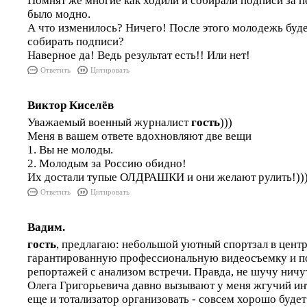
Помнят же многие как ходили и собирали подписи за п
было модно.
А что изменилось? Ничего! После этого молодежь буде
собирать подписи?
Наверное да! Ведь результат есть!! Или нет!
Ответить
Цитировать
Виктор Киселёв
Уважаемый военный журналист
гость
)))
Меня в вашем ответе вдохновляют две вещи
1. Вы не молоды.
2. Молодым за Россию обидно!
Их достали тупые ОЛДРАШКИ и они желают рулить!))
Ответить
Цитировать
Вадим.
гость
, предлагаю: небольшой уютный спортзал в центр
гарантированную профессиональную видеосъемку и 
репортажей с анализом встречи. Правда, не шучу ничу
Олега Григорьевича давно вызывают у меня жгучий ин
еще и тотализатор организовать - совсем хорошо буде