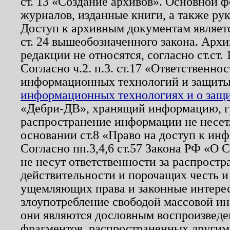
ст. 13 «Создание архивов». Основной ф
журналов, изданные книги, а также ру
Доступ к архивным документам являетс
ст. 24 вышеобозначенного закона. Арх
редакции не относятся, согласно ст.ст. 
Согласно ч.2. п.3. ст.17 «Ответственн
информационных технологий и защит
информационных технологиях и о защит
«Дебри-ДВ», хранящий информацию, гр
распространение информации не несет.
основании ст.8 «Право на доступ к ин
Согласно пп.3,4,6 ст.57 Закона РФ «О
не несут ответственности за распрост
действительности и порочащих честь и
ущемляющих права и законные интере
злоупотребление свободой массовой ин
они являются дословным воспроизведе
фрагментов, распространенных другим