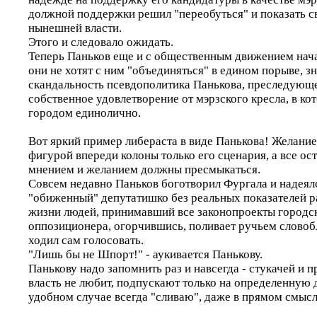
должной поддержки решил "переобуться" и показать с
нынешней власти.
Этого и следовало ожидать.
Теперь Паньков еще и с общественным движением начал
они не хотят с ним "объединяться" в едином порыве, з
скандальность псевдополитика Панькова, преследующег
собственное удовлетворение от мэрзского кресла, в ко
городом единолично.
Вот яркий пример либераста в виде Панькова! Желани
фигурой впереди колоны только его сценария, а все ос
мнением и желанием должны пресмыкаться.
Совсем недавно Паньков боготворил Фургала и надеялс
"обиженный" депутатишко без реальных показателей 
жизни людей, принимавший все законопроекты городск
оппозиционера, огорчившись, поливает ручьем словобл
ходил сам голосовать.
"Лишь бы не Шпорт!" - аукивается Панькову.
Панькову надо запомнить раз и навсегда - стукачей и п
власть не любит, подпускают только на определенную 
удобном случае всегда "сливаю", даже в прямом смысл