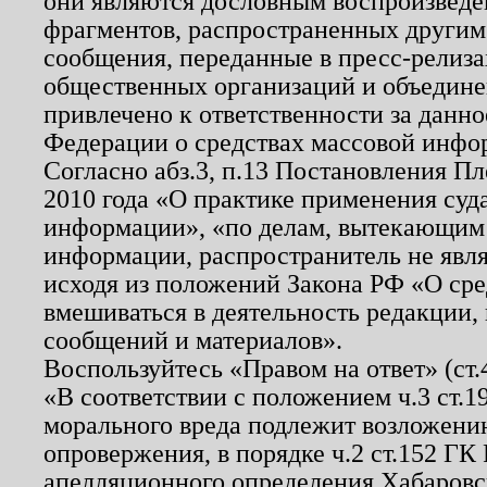
они являются дословным воспроизведе
фрагментов, распространенных другим
сообщения, переданные в пресс-релиза
общественных организаций и объединен
привлечено к ответственности за данн
Федерации о средствах массовой инфо
Согласно абз.3, п.13 Постановления П
2010 года «О практике применения суд
информации», «по делам, вытекающим
информации, распространитель не явл
исходя из положений Закона РФ «О ср
вмешиваться в деятельность редакции, 
сообщений и материалов».
Воспользуйтесь «Правом на ответ» (ст
«В соответствии с положением ч.3 ст.
морального вреда подлежит возложению
опровержения, в порядке ч.2 ст.152 ГК 
апелляционного определения Хабаровско