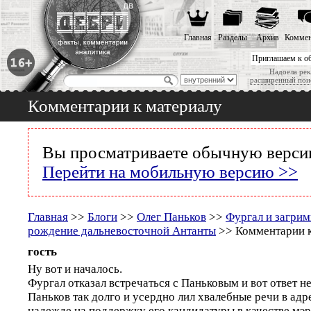
Главная
Разделы
Архив
Коммен
Приглашаем к о
Надоела рек
расширенный пои
Комментарии к материалу
Вы просматриваете обычную версию
Перейти на мобильную версию >>
Главная
>>
Блоги
>>
Олег Паньков
>>
Фургал и загрим
рождение дальневосточной Антанты
>> Комментарии к
гость
Ну вот и началось.
Фургал отказал встречаться с Паньковым и вот ответ н
Паньков так долго и усердно лил хвалебные речи в адр
надежде на поддержку его кандидатуры в качестве мэр