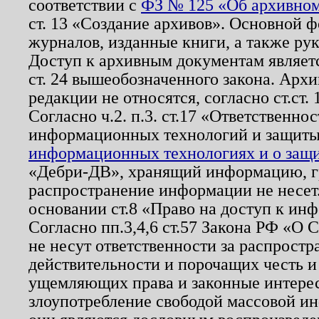
соответствии с
ФЗ № 125 «Об архивном
ст. 13 «Создание архивов». Основной ф
журналов, изданные книги, а также ру
Доступ к архивным документам являетс
ст. 24 вышеобозначенного закона. Арх
редакции не относятся, согласно ст.ст. 
Согласно ч.2. п.3. ст.17 «Ответственн
информационных технологий и защит
информационных технологиях и о защит
«Дебри-ДВ», хранящий информацию, гр
распространение информации не несет.
основании ст.8 «Право на доступ к ин
Согласно пп.3,4,6 ст.57 Закона РФ «О
не несут ответственности за распрост
действительности и порочащих честь и
ущемляющих права и законные интере
злоупотребление свободой массовой ин