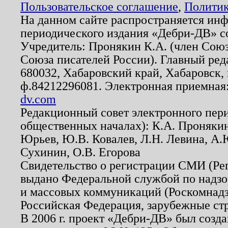
Пользовательское соглашение
,
Политик
На данном сайте распространяется ин
периодического издания «Дебри-ДВ» с
Учредитель: Пронякин К.А. (член Союз
Союза писателей России). Главный ред
680032, Хабаровский край, Хабаровск, п
ф.84212296081. Электронная приемная
dv.com
Редакционный совет электронного пер
общественных началах): К.А. Проняки
Юрьев, Ю.В. Ковалев, Л.Н. Левина, А.
Сухинин, О.В. Егорова
Свидетельство о регистрации СМИ (Р
выдано Федеральной службой по надзо
и массовых коммуникаций (Роскомнадзо
Российская Федерация, зарубежные ст
В 2006 г. проект «Дебри-ДВ» был созда