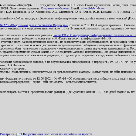
В» со знаком «Дебри-ДВ». 16+ Учредитель: Пронякин К.А. (член Союза журналистов России, член Союза
2296081. Электронная приемная:
Отправить сообщение
. E-mail:
editor@debri-dv.com
алах): К.А. Пронякин, И.Ю. Харитонова, А.Э. Мирмович, Ю.Н. Юрьев, Ю.В. Ковалев, Л.Н. Левина, А.
льной службой по надзору в сфере связи, информационных технологий и массовых коммуникаций (Роском
№ 125 «Об архивном деле в Российской Федерации»
, согласно п. 2 ст. 13 «Создание архивов». Основно
ется открытым в электронном виде, согласно п. 1 ст. 24 вышеобозначенного закона. Архивные документы 
ионных технологий и защиты информации»
Закона РФ «Об информации, информационных технологиях и о за
я основываются и работают на основании ст.8 «Право на доступ к информации» ФЗ-149.
 ответственности за распространение сведений, не соответствующих действительности и порочащих чест
урналиста: ...если они являются дословным воспроизведением сообщений и материалов или их фрагмент
орое может быть установлено и привлечено к ответственности за данное нарушение законодательства Рос
«О практике применения судами Закона РФ «О средствах массовой информации», «по делам, вытекающим 
вправе вмешиваться в деятельность редакции, в ходе которой определяется содержание сообщений и мат
одлежит возложению на авторов, а по опубликованию опровержения, в порядке ч.2 ст.152 ГК РФ - на уч
ожко, Н.В.Пестовой.
ереписку с авторами.
тственны, соответственно, исключительно их правообладатели и авторы. Комментарии на сайте приравне
я» Федерального закона от 12.06.2002 г. № 67-ФЗ «Об основных гарантиях избирательных прав и права н
ацию (обнародование) - едино - сайт, без оплаты - безвозмездно/бесплатно.
ии на актуальные темы, просветительские функции. Для мужчин и женщин. 16+ для детей старше 16 лет.