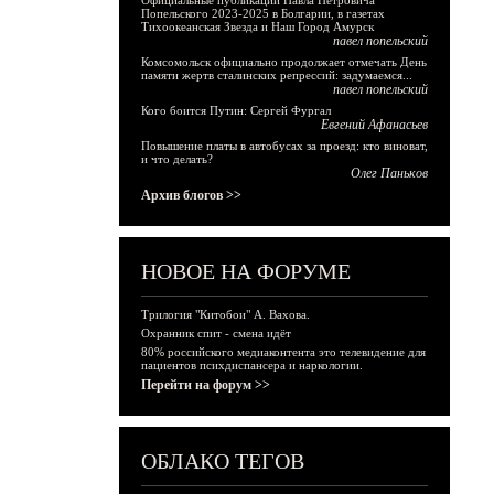
Официальные публикации Павла Петровича
Попельского 2023-2025 в Болгарии, в газетах
Тихоокеанская Звезда и Наш Город Амурск
павел попельский
Комсомольск официально продолжает отмечать День
памяти жертв сталинских репрессий: задумаемся...
павел попельский
Кого боится Путин: Сергей Фургал
Евгений Афанасьев
Повышение платы в автобусах за проезд: кто виноват,
и что делать?
Олег Паньков
Архив блогов >>
НОВОЕ НА ФОРУМЕ
Трилогия "Китобои" А. Вахова.
Охранник спит - смена идёт
80% российского медиаконтента это телевидение для
пациентов психдиспансера и наркологии.
Перейти на форум >>
ОБЛАКО ТЕГОВ