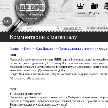
Главная
Разделы
Ар
расширенный пои
Комментарии к материалу
Главная
>>
Блоги
>>
Олег Паньков
>>
«Твори, выдумывай, пробуй»
>> Коммент
иван
Паньков,Вы действительно считаете ЛДПР партией,т.е организацией имеющей с
Вспомните как создавалась ЛДПР. В конце 80-х прошлого века в стране начало п
табакерки,Вольфыч. Популист,полемик-софист,шоумен,прекрасный оратор обоял
нынешнии полит-шоу ЦТ,вплоть до мордобоя.
Сойдет Вольфыч с политолимпа и ЛДПР закончится,но дедушка старость обеспе
Ответить
Цитировать
гость
У Панькова кризис настал?
Неужели скоро Паньков придет к выводу, что в Хабаровском крае не партии рул
Именно к этому и шел Хабаровский край, изживая толковых и грамотных специ
Теперь кто остался в Хабаровском крае у руля?