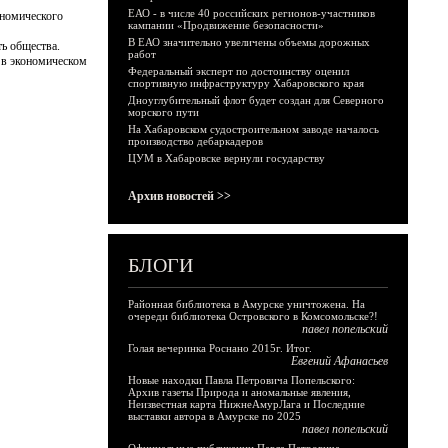
ЕАО - в числе 40 российских регионов-участников
ономического
кампании «Продвижение безопасности»
В ЕАО значительно увеличены объемы дорожных
ть общества.
работ
в в экономическом
Федеральный эксперт по достоинству оценил
спортивную инфраструктуру Хабаровского края
Дноуглубительный флот будет создан для Северного
морского пути
На Хабаровском судостроительном заводе началось
производство дебаркадеров
ЦУМ в Хабаровске вернули государству
Архив новостей >>
БЛОГИ
Районная библиотека в Амурске уничтожена. На
очереди библиотека Островского в Комсомольске?!
павел попельский
Голая вечеринка Роснано 2015г. Итог.
Евгений Афанасьев
Новые находки Павла Петровича Попельского:
Архив газеты Природа и аномальные явления,
Неизвестная карта НижнеАмурЛага и Последние
выставки автора в Амурске по 2025
павел попельский