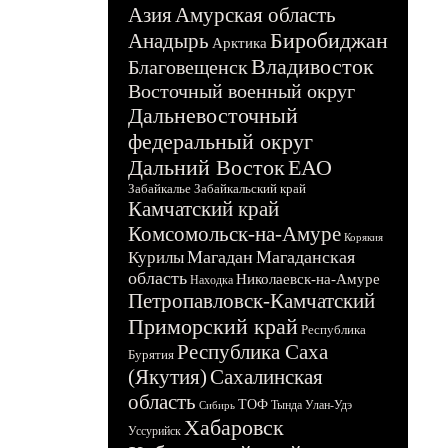
Азия
Амурская область
Биробиджан
Анадырь
Арктика
Владивосток
Благовещенск
Восточный военный округ
Дальневосточный
федеральный округ
Дальний Восток
ЕАО
Забайкалье
Забайкальский край
Камчатский край
Комсомольск-на-Амуре
Корякия
Магадан
Магаданская
Курилы
область
Николаевск-на-Амуре
Находка
Петропавловск-Камчатский
Приморский край
Республика
Республика Саха
Бурятия
(Якутия)
Сахалинская
область
ТОФ
Тында
Улан-Удэ
Сибирь
Хабаровск
Уссурийск