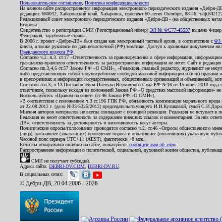
Пользовательское соглашение
,
Политика конфиденциальности
На данном сайте распространяется информация электронного периодического издания «Дебри-Д
редакции: 680032, Хабаровский край, Хабаровск, проспект 60-летия Октября, 88-46, т./ф.8421
Редакционный совет электронного периодического издания «Дебри-ДВ» (на общественных нач
Егорова
Свидетельство о регистрации СМИ (Регистрационный номер)
ЭЛ № ФС77-45537
выдано Федера
Федерация, зарубежные страны.
В 2006 г. проект «Дебри-ДВ» был создан как электронный частный архив, в соответствии с
ФЗ 
книги, а также рукописи по дальневосточной (РФ) тематике. Доступ к архивным документам явля
Гражданского кодекса РФ
.
Согласно ч.2. п.3. ст.17 «Ответственность за правонарушения в сфере информации, информац
гражданско-правовую ответственность за распространение информации не несет. Сайт и редакци
Согласно пп.3,4,6 ст.57 Закона РФ «О СМИ», «Редакция, главный редактор, журналист не несут
либо представляющих собой злоупотребление свободой массовой информации и (или) правами ж
в пресс-релизах и информация государственных, общественных организаций и объединений), кот
Согласно абз.3, п.13 Постановления Пленума Верховного Суда РФ №16 от 15 июня 2010 года 
ответчиком, поскольку исходя из положений Закона РФ «О средствах массовой информации» не 
Воспользуйтесь «Правом на ответ» (ст.46 Закона РФ «О СМИ»).
«В соответствии с положением ч.3 ст.196 ГПК РФ, обязанность компенсации морального вреда п
от 22.08.2012 г. (дело №33-5325/2012) председательствующего И.И.Куликовой, судей С.И.Дор
Мнения авторов материалов не всегда совпадают с позицией редакции. Редакция не вступает в п
Редакция не несет ответственность за содержание внешних ссылок и комментариев. За них отве
ДВ», ответственность за достоверность и наполняемость несут авторы.
Политические опросы/голосования проводятся согласно ч.2. ст.46 «Опросы общественного мнени
(лица), заказавшее (заказавших) проведение опроса и оплатившее (оплативших) указанную публик
Часовой пояс сервера UTC+11 (AEST), фактически +8 мск.
Если вы обнаружили ошибки на сайте, пожалуйста,
сообщите нам об этом
.
Распространение информации о политической, социальной, духовной жизни общества, публикац
СМИ не получает субсидий.
Адреса сайта:
DEBRI-DV.COM
,
DEBRI-DV.RU
.
В социальных сетях:
© Дебри-ДВ, 20.04.2006 - 2026