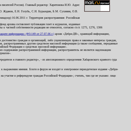
 писателей России). Главный редактор: Харитонова И.Ю. Адрес
Ю. Жданов, Е.Н. Голубь, С.Н. Бурындин, Б.М. Сухинин, О.В.
надзор) 16.06.2011 г. Территория распространения: Российская
й фонд архива составляют публикации газет и журналов, изданные
к частной собственности редакции не относятся, согласно ст.ст. 1275, 1276, 1306
щите информации» (ФЗ-149 от 27.07.06 г.)
архив «Дебри-ДВ», хранящий информацию,
ь и достоинство граждан и организаций, либо ущемляющих права и законные интересы граждан,
ов, распространенных другим средством массовой информации (а также сообщения, переданные
сийской Федерации о средствах массовой информации».
из содержания распространенной информации, распространитель не является надлежащим
ериалов».
редителя и главного редактор», - из апелляционного определения Хабаровского краевого суда
ны к выражению мнения. Блоги и форум не входят в электронное периодическое издание «Дебри-
а участие в референдуме граждан Российской Федерации»; считать, там где не указано: лицо