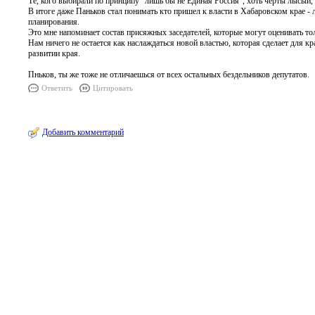
Те, кого выбирали по принципу "лишь бы не Единая Россия", хоть черты лысый, н
В итоге даже Паньков стал понимать кто пришел к власти в Хабаровском крае - 
планирования.
Это мне напоминает состав присяжных заседателей, которые могут оценивать тол
Нам ничего не остается как наслаждаться новой властью, которая сделает для 
развитии края.
Пньков, ты же тоже не отличаешься от всех остальных бездельников депутатов.
Ответить
Цитировать
Добавить комментарий