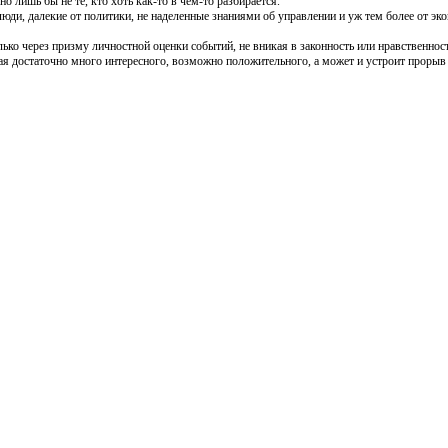
о лишь бы не те, кто хоть как-то в чем-то разбирается.
люди, далекие от политики, не наделенные знаниями об управлении и уж тем более от эк
ько через призму личностной оценки событий, не вникая в законность или нравственнос
края достаточно много интересного, возможно положительного, а может и устроит проры