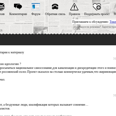
хив
Комментарии
Форум
Обратная связь
Правила
Поддержать проект
М
Приглашаем к обсуждению:
Трил
Надоела реклама? Зарегистри
ск
арии к материалу
31
вою идеологию ?
росыпаться национальное самосознание,для канализации и дискредитации этого и появил
 россиянский охлос.Проект оказался на столько коммерчески удачным,что жириновщин
чил.
31
ят, а бездумные люди, квалификация которых вызывает сомнение....
алистов.