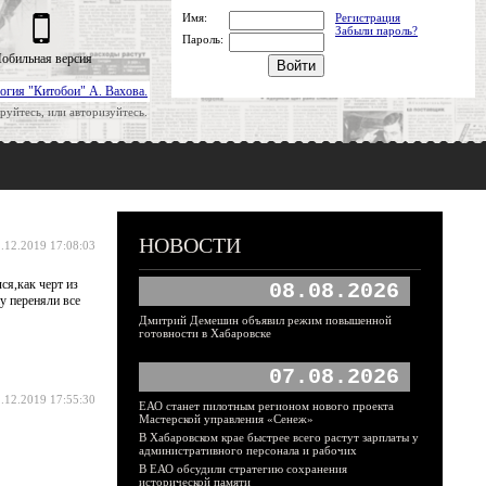
Имя:
Регистрация
Забыли пароль?
Пароль:
обильная версия
огия "Китобои" А. Вахова.
руйтесь, или авторизуйтесь.
НОВОСТИ
.12.2019 17:08:03
ся,как черт из
08.08.2026
у переняли все
Дмитрий Демешин объявил режим повышенной
готовности в Хабаровске
07.08.2026
.12.2019 17:55:30
ЕАО станет пилотным регионом нового проекта
Мастерской управления «Сенеж»
В Хабаровском крае быстрее всего растут зарплаты у
административного персонала и рабочих
В ЕАО обсудили стратегию сохранения
исторической памяти