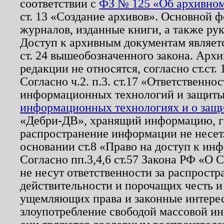
соответствии с
ФЗ № 125 «Об архивном
ст. 13 «Создание архивов». Основной ф
журналов, изданные книги, а также ру
Доступ к архивным документам являетс
ст. 24 вышеобозначенного закона. Арх
редакции не относятся, согласно ст.ст. 
Согласно ч.2. п.3. ст.17 «Ответственн
информационных технологий и защит
информационных технологиях и о защит
«Дебри-ДВ», хранящий информацию, гр
распространение информации не несет.
основании ст.8 «Право на доступ к ин
Согласно пп.3,4,6 ст.57 Закона РФ «О
не несут ответственности за распрост
действительности и порочащих честь и
ущемляющих права и законные интере
злоупотребление свободой массовой ин