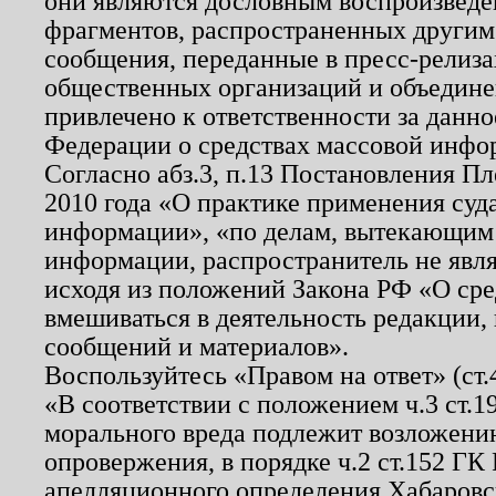
они являются дословным воспроизведе
фрагментов, распространенных другим
сообщения, переданные в пресс-релиза
общественных организаций и объединен
привлечено к ответственности за данн
Федерации о средствах массовой инфо
Согласно абз.3, п.13 Постановления П
2010 года «О практике применения суд
информации», «по делам, вытекающим
информации, распространитель не явл
исходя из положений Закона РФ «О ср
вмешиваться в деятельность редакции, 
сообщений и материалов».
Воспользуйтесь «Правом на ответ» (ст
«В соответствии с положением ч.3 ст.
морального вреда подлежит возложению
опровержения, в порядке ч.2 ст.152 ГК 
апелляционного определения Хабаровско