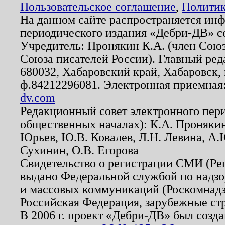
Пользовательское соглашение
,
Политик
На данном сайте распространяется ин
периодического издания «Дебри-ДВ» с
Учредитель: Пронякин К.А. (член Союз
Союза писателей России). Главный ред
680032, Хабаровский край, Хабаровск, п
ф.84212296081. Электронная приемная
dv.com
Редакционный совет электронного пер
общественных началах): К.А. Проняки
Юрьев, Ю.В. Ковалев, Л.Н. Левина, А.
Сухинин, О.В. Егорова
Свидетельство о регистрации СМИ (Р
выдано Федеральной службой по надзо
и массовых коммуникаций (Роскомнадзо
Российская Федерация, зарубежные ст
В 2006 г. проект «Дебри-ДВ» был созда