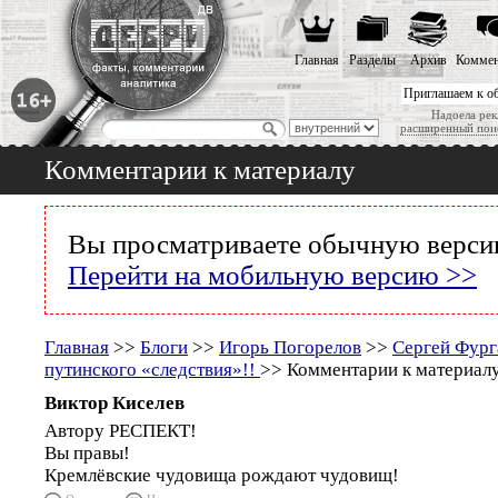
Главная
Разделы
Архив
Коммен
Приглашаем к о
Надоела рек
расширенный пои
Комментарии к материалу
Вы просматриваете обычную версию
Перейти на мобильную версию >>
Главная
>>
Блоги
>>
Игорь Погорелов
>>
Сергей Фург
путинского «следствия»!!
>> Комментарии к материал
Виктор Киселев
Автору РЕСПЕКТ!
Вы правы!
Кремлёвские чудовища рождают чудовищ!