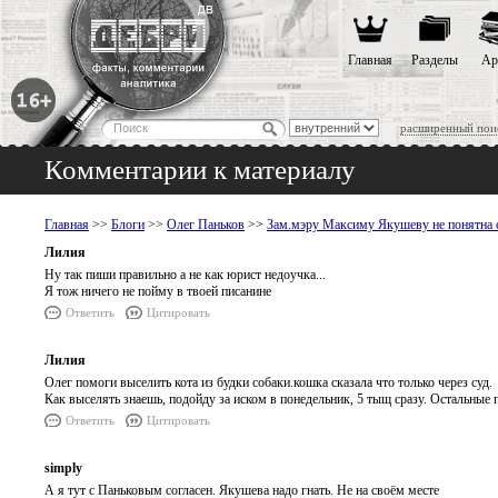
Главная
Разделы
Ар
расширенный пои
Комментарии к материалу
Главная
>>
Блоги
>>
Олег Паньков
>>
Зам.мэру Максиму Якушеву не понятна 
Лилия
Ну так пиши правильно а не как юрист недоучка...
Я тож ничего не пойму в твоей писанине
Ответить
Цитировать
Лилия
Олег помоги выселить кота из будки собаки.кошка сказала что только через суд.
Как выселять знаешь, подойду за иском в понедельник, 5 тыщ сразу. Остальные 
Ответить
Цитировать
simply
А я тут с Паньковым согласен. Якушева надо гнать. Не на своём месте