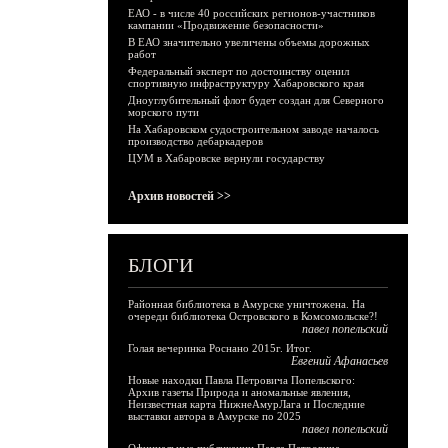
ЕАО - в числе 40 российских регионов-участников
кампании «Продвижение безопасности»
В ЕАО значительно увеличены объемы дорожных
работ
Федеральный эксперт по достоинству оценил
спортивную инфраструктуру Хабаровского края
Дноуглубительный флот будет создан для Северного
морского пути
На Хабаровском судостроительном заводе началось
производство дебаркадеров
ЦУМ в Хабаровске вернули государству
Архив новостей >>
БЛОГИ
Районная библиотека в Амурске уничтожена. На
очереди библиотека Островского в Комсомольске?!
павел попельский
Голая вечеринка Роснано 2015г. Итог.
Евгений Афанасьев
Новые находки Павла Петровича Попельского:
Архив газеты Природа и аномальные явления,
Неизвестная карта НижнеАмурЛага и Последние
выставки автора в Амурске по 2025
павел попельский