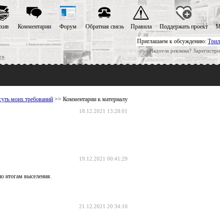
хив
Комментарии
Форум
Обратная связь
Правила
Поддержать проект
М
Приглашаем к обсуждению:
Трил
Надоела реклама? Зарегистри
ск
суть моих требований
>> Комментарии к материалу
18.12.2021 13:28:01
19.12.2021 00:41:29
по итогам выселения.
21.12.2021 20:34:10