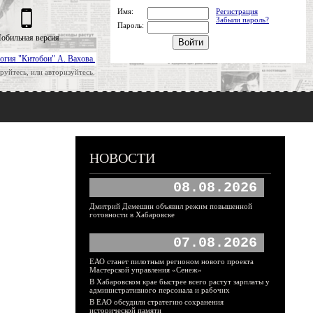
Имя:
Регистрация
Забыли пароль?
Пароль:
обильная версия
огия "Китобои" А. Вахова.
руйтесь, или авторизуйтесь.
НОВОСТИ
08.08.2026
Дмитрий Демешин объявил режим повышенной
готовности в Хабаровске
07.08.2026
ЕАО станет пилотным регионом нового проекта
Мастерской управления «Сенеж»
В Хабаровском крае быстрее всего растут зарплаты у
административного персонала и рабочих
В ЕАО обсудили стратегию сохранения
исторической памяти