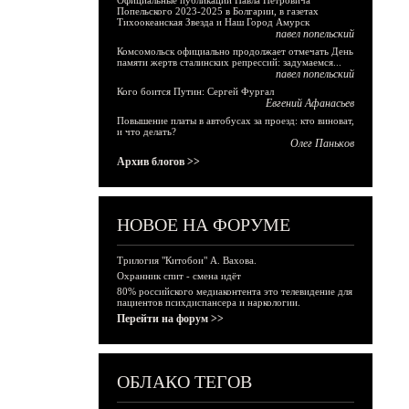
Официальные публикации Павла Петровича
Попельского 2023-2025 в Болгарии, в газетах
Тихоокеанская Звезда и Наш Город Амурск
павел попельский
Комсомольск официально продолжает отмечать День
памяти жертв сталинских репрессий: задумаемся...
павел попельский
Кого боится Путин: Сергей Фургал
Евгений Афанасьев
Повышение платы в автобусах за проезд: кто виноват,
и что делать?
Олег Паньков
Архив блогов >>
НОВОЕ НА ФОРУМЕ
Трилогия "Китобои" А. Вахова.
Охранник спит - смена идёт
80% российского медиаконтента это телевидение для
пациентов психдиспансера и наркологии.
Перейти на форум >>
ОБЛАКО ТЕГОВ