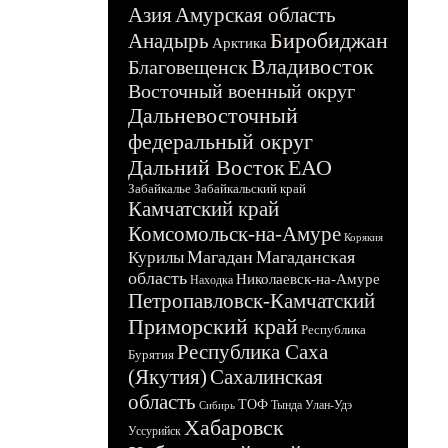
Азия
Амурская область
Биробиджан
Анадырь
Арктика
Владивосток
Благовещенск
Восточный военный округ
Дальневосточный
федеральный округ
Дальний Восток
ЕАО
Забайкалье
Забайкальский край
Камчатский край
Комсомольск-на-Амуре
Корякия
Магадан
Магаданская
Курилы
область
Николаевск-на-Амуре
Находка
Петропавловск-Камчатский
Приморский край
Республика
Республика Саха
Бурятия
(Якутия)
Сахалинская
область
ТОФ
Тында
Улан-Удэ
Сибирь
Хабаровск
Уссурийск