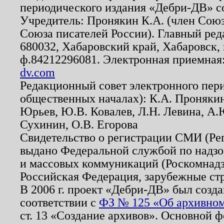
периодического издания «Дебри-ДВ» с
Учредитель: Пронякин К.А. (член Союз
Союза писателей России). Главный ред
680032, Хабаровский край, Хабаровск, п
ф.84212296081. Электронная приемная
dv.com
Редакционный совет электронного пер
общественных началах): К.А. Проняки
Юрьев, Ю.В. Ковалев, Л.Н. Левина, А.
Сухинин, О.В. Егорова
Свидетельство о регистрации СМИ (Р
выдано Федеральной службой по надзо
и массовых коммуникаций (Роскомнадзо
Российская Федерация, зарубежные ст
В 2006 г. проект «Дебри-ДВ» был созда
соответствии с
ФЗ № 125 «Об архивном
ст. 13 «Создание архивов». Основной ф