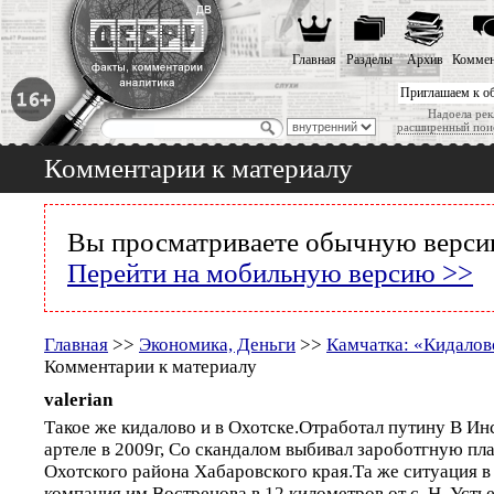
Главная
Разделы
Архив
Коммен
Приглашаем к о
Надоела рек
расширенный пои
Комментарии к материалу
Вы просматриваете обычную версию
Перейти на мобильную версию >>
Главная
>>
Экономика, Деньги
>>
Камчатка: «Кидалов
Комментарии к материалу
valerian
Такое же кидалово и в Охотске.Отработал путину В И
артеле в 2009г, Со скандалом выбивал зароботгную пла
Охотского района Хабаровского края.Та же ситуация 
компания им.Вострецова в 12 километров от с. Н. Усть