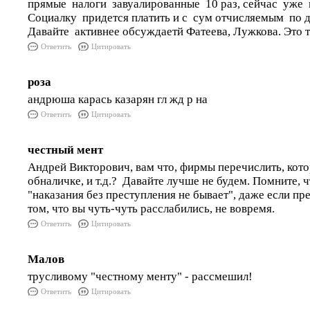
прямые налоги завуалированные 10 раз, сейчас уже 
Социалку придется платить и с сум отчисляемым по 
Давайте активнее обсуждаетй Фатеева, Лужкова. Это
Ответить
Цитировать
роза
андрюша карась казарян гл жд р на
Ответить
Цитировать
честный мент
Андрей Викторович, вам что, фирмы перечислить, кот
обналичке, и т.д.? Давайте лучше не будем. Помните, ч
"наказания без преступления не бывает", даже если пр
том, что вы чуть-чуть расслабились, не вовремя.
Ответить
Цитировать
Малов
трусливому "честному менту" - рассмешил!
Ответить
Цитировать