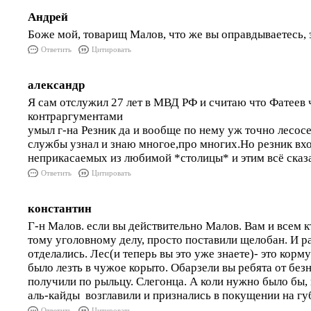
Андрей
Боже мой, товарищ Малов, что же вы оправдываетесь, 
Ответить
Цитировать
александр
Я сам отслужил 27 лет в МВД РФ и считаю что Фатеев 
контраргументами
умыл г-на Резник да и вообще по нему уж точно лесосе
службы узнал и знаю многое,про многих.Но резник вхо
неприкасаемых из любимой *столицы* и этим всё сказ
Ответить
Цитировать
константин
Г-н Малов. если вы действительно Малов. Вам и всем к
тому уголовному делу, просто поставили щелобан. И ра
отделались. Лес(и теперь вы это уже знаете)- это корм
было лезть в чужое корыто. Обарзели вы ребята от безн
получили по рыльцу. Слегонца. А коли нужно было бы,
аль-кайды возглавили и признались в покущении на гу
Ответить
Цитировать