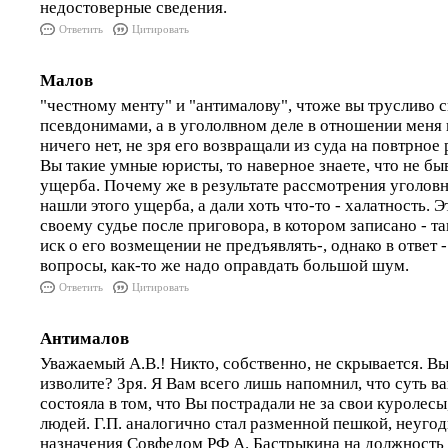
недостоверные сведения.
Ответить
Цитировать
Малов
"честному менту" и "антималову", чтоже вы трусливо 
псевдонимами, а в угололвном деле в отношении меня
ничего нет, не зря его возвращали из суда на повтрное 
Вы такие умные юристы, то наверное знаете, что не бы
ущерба. Почему же в результате рассмотрения уголовно
нашли этого ущерба, а дали хоть что-то - халатность. Э
своему судье после приговора, в котором записано - та
иск о его возмещении не предъявлять-, однако в ответ 
вопросы, как-то же надо оправдать большой шум.
Ответить
Цитировать
Антималов
Уважаемый А.В.! Никто, собственно, не скрывается. Вы
изволите? Зря. Я Вам всего лишь напомнил, что суть в
состояла в том, что Вы пострадали не за свои куролесы
людей. Г.П. аналогично стал разменной пешкой, неуго
назначения Совфедом РФ А. Бастрыкина на должность