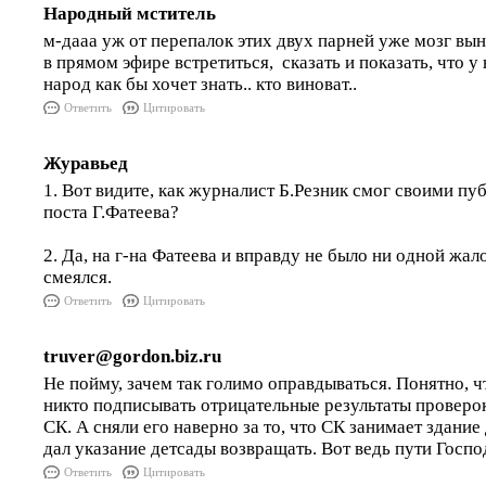
Народный мститель
м-дааа уж от перепалок этих двух парней уже мозг вын
в прямом эфире встретиться, сказать и показать, что у 
народ как бы хочет знать.. кто виноват..
Ответить
Цитировать
Журавьед
1. Вот видите, как журналист Б.Резник смог своими пу
поста Г.Фатеева?
2. Да, на г-на Фатеева и вправду не было ни одной жал
смеялся.
Ответить
Цитировать
truver@gordon.biz.ru
Не пойму, зачем так голимо оправдываться. Понятно, 
никто подписывать отрицательные результаты проверо
СК. А сняли его наверно за то, что СК занимает здание
дал указание детсады возвращать. Вот ведь пути Госп
Ответить
Цитировать