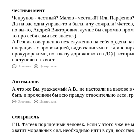
честный мент
Чепрунов - честный? Малов - честный? Или Парфенов? 
Да на вас одна управа-то и была, и ту сожрали! Фатеев,
но вы-то, Андрей Викторович, лучше бы скромно пром
то про себя сами все знаете-).
А Резник совершенно незаслуженно на себя ордена напя
операция - с провокацией, видеозаписями и т.д инспи
прокурорскими, по заказу дорожников из ДСД, кото
наступили на хвост.
Ответить
Цитировать
Антималов
А что же Вы, уважаемый А.В., не настояли на вызове в
быть и прояснили бы всю правду относительно леса, гру
Ответить
Цитировать
смотритель
Г.П. Фатеев порядочный человек. Если у этого уже не 
хватит моральных сил, необходимо идти в суд, восстан