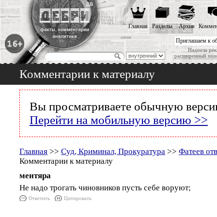
Главная
Разделы
Архив
Коммен
Приглашаем к о
Надоела рек
расширенный пои
Комментарии к материалу
Вы просматриваете обычную версию
Перейти на мобильную версию >>
Главная
>>
Суд, Криминал, Прокуратура
>>
Фатеев от
Комментарии к материалу
ментяра
Не надо трогать чиновников пусть себе воруют;
Ответить
Цитировать