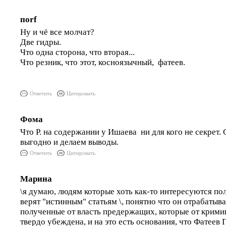
поrf
Ну и чё все молчат?
Две гидры.
Что одна сторона, что вторая...
Что резник, что этот, косноязычный, фатеев.
Ответить
Цитировать
Фома
Что Р. на содержании у Ишаева ни для кого не секрет.
выгодно и делаем выводы.
Ответить
Цитировать
Марина
\я думаю, людям которые хоть как-то интересуются пол
верят "истинным" статьям \, понятно что он отрабатыв
полученные от власть предержащих, которые от крими
твердо убеждена, и на это есть основания, что Фатеев Г