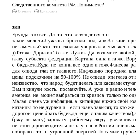
Следственного комитета РФ. Понимаете?
Ответить
Цитировать
зкп
Ерунда это все. Да то что освещается это
такие мелочи.Лужкова бросили под танк.За каие пре
не замечали? кто что сколько уворовал и чья жена ск
))Тот же Дарькин,Тот же Лужик. Да возьмите любой 
главу субьекта федерации. Картина одна и та же. Во
с бюджета.Куда не копни все одно и тожеФаиеева"ра
для отвода глаз от главного. Инфляцию породила вла
цены подскочили на 50-100%. Не отведи эти глаза от г
неизвестно, что народ будет делать или касками стуча
Вам и кинули кость.. посмакуйте. А уже и радио и те
америка не может выбраться из кризиса только по од
Малая очень уж инфляция. а китайцам нцжно свой ю
китайцы то не дураки и если юань завысят, то кто ж
дорогой цене брать будеь,да еще с таким качеством),а
(ржу не магу) зарплату рабочему люду увеличиват
не стоит,производительность у нас в России очень ма
собирают то с утроенной энергией.По самым грубы