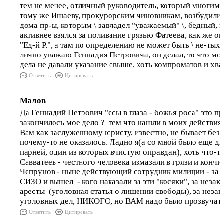
тем не менее, отличный руководитель, который многим
тому же Ишаеву, прокурорским чиновникам, возбудили
дома пр-ы, которым \ завладел "уважаемый" \, бедный, 
активнее взялся за поливание грязью Фатеева, как же о
"Ед-й Р.", а там по определению не может быть \ не-тых
лично уважаю Геннадия Петровича, он делал, то что мо
дела не давали указание свыше, хоть компроматов и хв
Ответить
Цитировать
Малов
Да Геннадий Петрович "ссы в глаза - божья роса" это п
закончилось мое дело ? тем что нашли в моих действия
Вам как заслуженному юристу, известно, не бывает без
почему-то не оказалось. Ладно я(а со мной было еще 
парней, один из которых вчистую оправдан), хоть что-т
Савватеев - честного человека измазали в грязи и кон
Чепрунов - ныне действующий сотрудник милиции - за 
СИЗО и вышел - кого наказали за эти "косяки", за неза
аресты (уголовная статья о лишении свободы), за нез
уголовных дел, НИКОГО, но ВАМ надо было прозвучать
Ответить
Цитировать