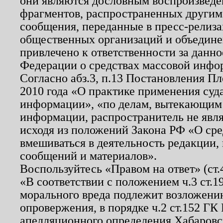
они являются дословным воспроизведе
фрагментов, распространенных другим
сообщения, переданные в пресс-релиза
общественных организаций и объединен
привлечено к ответственности за данн
Федерации о средствах массовой инфо
Согласно абз.3, п.13 Постановления П
2010 года «О практике применения суд
информации», «по делам, вытекающим
информации, распространитель не явл
исходя из положений Закона РФ «О ср
вмешиваться в деятельность редакции, 
сообщений и материалов».
Воспользуйтесь «Правом на ответ» (ст
«В соответствии с положением ч.3 ст.
морального вреда подлежит возложению
опровержения, в порядке ч.2 ст.152 ГК 
апелляционного определения Хабаровско