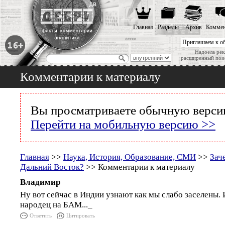
Главная
Разделы
Архив
Коммен
Приглашаем к о
Надоела рек
расширенный пои
Комментарии к материалу
Вы просматриваете обычную версию
Перейти на мобильную версию >>
Главная
>>
Наука, История, Образование, СМИ
>>
Зач
Дальний Восток?
>> Комментарии к материалу
Владимир
Ну вот сейчас в Индии узнают как мы слабо заселены. 
народец на БАМ..._
Ответить
Цитировать