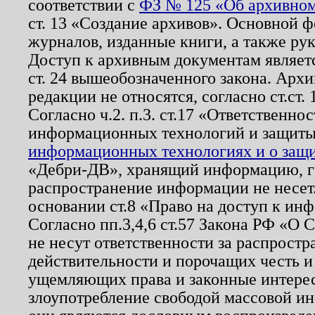
соответствии с
ФЗ № 125 «Об архивном
ст. 13 «Создание архивов». Основной ф
журналов, изданные книги, а также ру
Доступ к архивным документам являетс
ст. 24 вышеобозначенного закона. Арх
редакции не относятся, согласно ст.ст. 
Согласно ч.2. п.3. ст.17 «Ответственн
информационных технологий и защит
информационных технологиях и о защит
«Дебри-ДВ», хранящий информацию, гр
распространение информации не несет.
основании ст.8 «Право на доступ к ин
Согласно пп.3,4,6 ст.57 Закона РФ «О
не несут ответственности за распрост
действительности и порочащих честь и
ущемляющих права и законные интере
злоупотребление свободой массовой ин