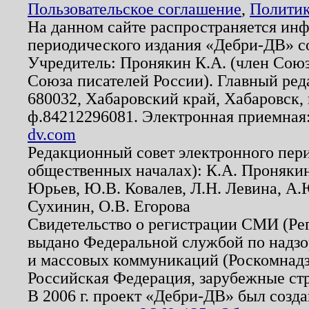
Пользовательское соглашение
,
Политик
На данном сайте распространяется ин
периодического издания «Дебри-ДВ» с
Учредитель: Пронякин К.А. (член Союз
Союза писателей России). Главный ред
680032, Хабаровский край, Хабаровск, п
ф.84212296081. Электронная приемная
dv.com
Редакционный совет электронного пер
общественных началах): К.А. Проняки
Юрьев, Ю.В. Ковалев, Л.Н. Левина, А.
Сухинин, О.В. Егорова
Свидетельство о регистрации СМИ (Р
выдано Федеральной службой по надзо
и массовых коммуникаций (Роскомнадзо
Российская Федерация, зарубежные ст
В 2006 г. проект «Дебри-ДВ» был созда