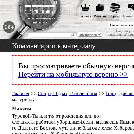
Главная
Разделы
Архив
Коммен
Приглашаем к о
Надоела рек
расширенный пои
Комментарии к материалу
Вы просматриваете обычную версию
Перейти на мобильную версию >>
Главная
>>
Спорт, Отдых, Развлечения
>>
Город для л
материалу
Максим
Туровой-Ты или т\я от рождения,или по-
сле школы работала уборщицей,если называешь Ишаева,
го Дальнего Востока чуть ли не благодетелем Хабаровс
нись,у\я,съезди в Хабаровский Аэро-