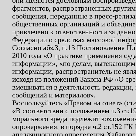
они являются дословным воспроизведе
фрагментов, распространенных другим
сообщения, переданные в пресс-релиза
общественных организаций и объединен
привлечено к ответственности за данн
Федерации о средствах массовой инфо
Согласно абз.3, п.13 Постановления П
2010 года «О практике применения суд
информации», «по делам, вытекающим
информации, распространитель не явл
исходя из положений Закона РФ «О ср
вмешиваться в деятельность редакции, 
сообщений и материалов».
Воспользуйтесь «Правом на ответ» (ст
«В соответствии с положением ч.3 ст.
морального вреда подлежит возложению
опровержения, в порядке ч.2 ст.152 ГК 
апелляционного определения Хабаровско