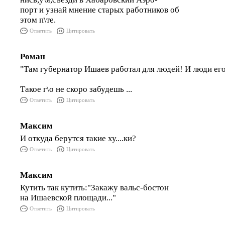
порт и узнай мнение старых работников об
этом п\те.
Ответить
Цитировать
Роман
"Там губернатор Ишаев работал для людей! И люди ег
Такое г\о не скоро забудешь ...
Ответить
Цитировать
Максим
И откуда берутся такие ху....ки?
Ответить
Цитировать
Максим
Кутить так кутить:"Закажу вальс-бостон
на Ишаевской площади..."
Ответить
Цитировать