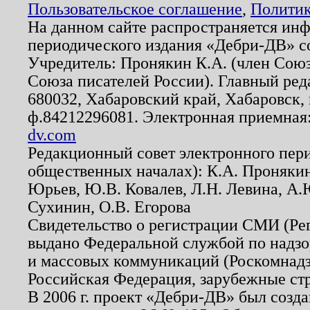
Пользовательское соглашение
,
Политик
На данном сайте распространяется ин
периодического издания «Дебри-ДВ» с
Учредитель: Пронякин К.А. (член Союз
Союза писателей России). Главный ред
680032, Хабаровский край, Хабаровск, п
ф.84212296081. Электронная приемная
dv.com
Редакционный совет электронного пер
общественных началах): К.А. Проняки
Юрьев, Ю.В. Ковалев, Л.Н. Левина, А.
Сухинин, О.В. Егорова
Свидетельство о регистрации СМИ (Р
выдано Федеральной службой по надзо
и массовых коммуникаций (Роскомнадзо
Российская Федерация, зарубежные ст
В 2006 г. проект «Дебри-ДВ» был созда