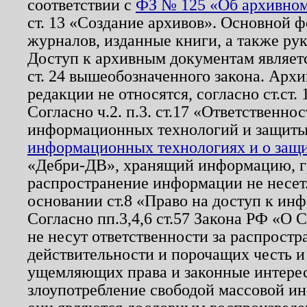
соответствии с
ФЗ № 125 «Об архивном
ст. 13 «Создание архивов». Основной ф
журналов, изданные книги, а также ру
Доступ к архивным документам являетс
ст. 24 вышеобозначенного закона. Арх
редакции не относятся, согласно ст.ст. 
Согласно ч.2. п.3. ст.17 «Ответственн
информационных технологий и защит
информационных технологиях и о защит
«Дебри-ДВ», хранящий информацию, гр
распространение информации не несет.
основании ст.8 «Право на доступ к ин
Согласно пп.3,4,6 ст.57 Закона РФ «О
не несут ответственности за распрост
действительности и порочащих честь и
ущемляющих права и законные интере
злоупотребление свободой массовой ин