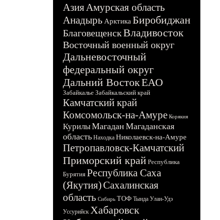
Азия
Амурская область
Биробиджан
Анадырь
Арктика
Владивосток
Благовещенск
Восточный военный округ
Дальневосточный
федеральный округ
Дальний Восток
ЕАО
Забайкалье
Забайкальский край
Камчатский край
Комсомольск-на-Амуре
Корякия
Магадан
Магаданская
Курилы
область
Николаевск-на-Амуре
Находка
Петропавловск-Камчатский
Приморский край
Республика
Республика Саха
Бурятия
(Якутия)
Сахалинская
область
ТОФ
Тында
Улан-Удэ
Сибирь
Хабаровск
Уссурийск