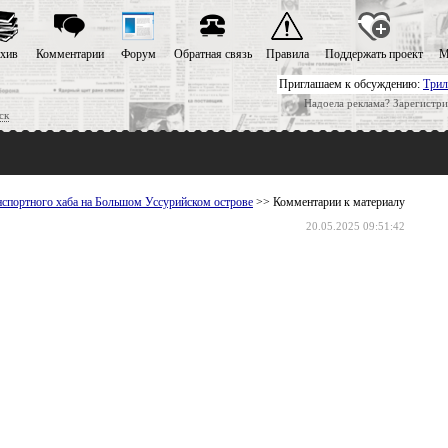
хив
Комментарии
Форум
Обратная связь
Правила
Поддержать проект
М
Приглашаем к обсуждению:
Трил
Надоела реклама? Зарегистри
ск
нспортного хаба на Большом Уссурийском острове
>> Комментарии к материалу
20.05.2025 09:51:42