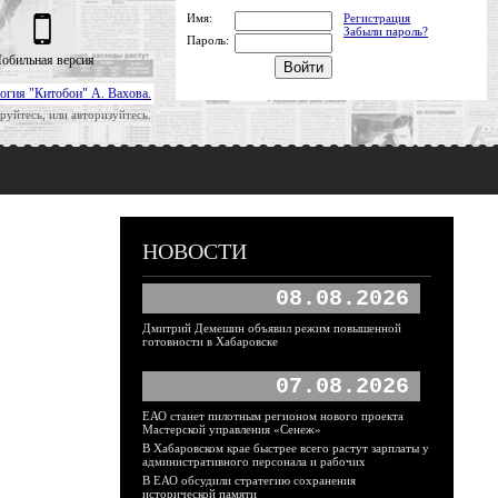
Имя:
Регистрация
Забыли пароль?
Пароль:
обильная версия
огия "Китобои" А. Вахова.
руйтесь, или авторизуйтесь.
НОВОСТИ
08.08.2026
Дмитрий Демешин объявил режим повышенной
готовности в Хабаровске
07.08.2026
ЕАО станет пилотным регионом нового проекта
Мастерской управления «Сенеж»
В Хабаровском крае быстрее всего растут зарплаты у
административного персонала и рабочих
В ЕАО обсудили стратегию сохранения
исторической памяти