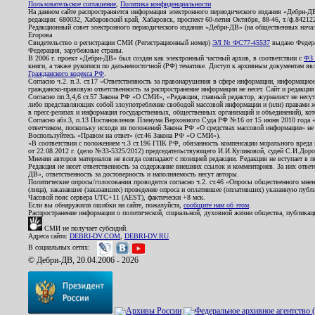
Пользовательское соглашение
,
Политика конфиденциальности
На данном сайте распространяется информация электронного периодического издания «Дебри-Д
редакции: 680032, Хабаровский край, Хабаровск, проспект 60-летия Октября, 88-46, т./ф.8421
Редакционный совет электронного периодического издания «Дебри-ДВ» (на общественных нач
Егорова
Свидетельство о регистрации СМИ (Регистрационный номер)
ЭЛ № ФС77-45537
выдано Федера
Федерация, зарубежные страны.
В 2006 г. проект «Дебри-ДВ» был создан как электронный частный архив, в соответствии с
ФЗ 
книги, а также рукописи по дальневосточной (РФ) тематике. Доступ к архивным документам явля
Гражданского кодекса РФ
.
Согласно ч.2. п.3. ст.17 «Ответственность за правонарушения в сфере информации, информац
гражданско-правовую ответственность за распространение информации не несет. Сайт и редакци
Согласно пп.3,4,6 ст.57 Закона РФ «О СМИ», «Редакция, главный редактор, журналист не несут
либо представляющих собой злоупотребление свободой массовой информации и (или) правами ж
в пресс-релизах и информация государственных, общественных организаций и объединений), кот
Согласно абз.3, п.13 Постановления Пленума Верховного Суда РФ №16 от 15 июня 2010 года 
ответчиком, поскольку исходя из положений Закона РФ «О средствах массовой информации» не 
Воспользуйтесь «Правом на ответ» (ст.46 Закона РФ «О СМИ»).
«В соответствии с положением ч.3 ст.196 ГПК РФ, обязанность компенсации морального вреда п
от 22.08.2012 г. (дело №33-5325/2012) председательствующего И.И.Куликовой, судей С.И.Дор
Мнения авторов материалов не всегда совпадают с позицией редакции. Редакция не вступает в п
Редакция не несет ответственность за содержание внешних ссылок и комментариев. За них отве
ДВ», ответственность за достоверность и наполняемость несут авторы.
Политические опросы/голосования проводятся согласно ч.2. ст.46 «Опросы общественного мнени
(лица), заказавшее (заказавших) проведение опроса и оплатившее (оплативших) указанную публик
Часовой пояс сервера UTC+11 (AEST), фактически +8 мск.
Если вы обнаружили ошибки на сайте, пожалуйста,
сообщите нам об этом
.
Распространение информации о политической, социальной, духовной жизни общества, публикац
СМИ не получает субсидий.
Адреса сайта:
DEBRI-DV.COM
,
DEBRI-DV.RU
.
В социальных сетях:
© Дебри-ДВ, 20.04.2006 - 2026