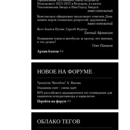
Официальные публикации Павла Петровича
Попельского 2023-2025 в Болгарии, в газетах
Тихоокеанская Звезда и Наш Город Амурск
павел попельский
Комсомольск официально продолжает отмечать День
памяти жертв сталинских репрессий: задумаемся...
павел попельский
Кого боится Путин: Сергей Фургал
Евгений Афанасьев
Повышение платы в автобусах за проезд: кто виноват,
и что делать?
Олег Паньков
Архив блогов >>
НОВОЕ НА ФОРУМЕ
Трилогия "Китобои" А. Вахова.
Охранник спит - смена идёт
80% российского медиаконтента это телевидение для
пациентов психдиспансера и наркологии.
Перейти на форум >>
ОБЛАКО ТЕГОВ