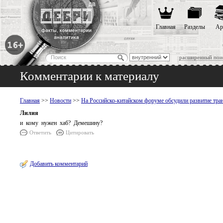
Главная
Разделы
Ар
расширенный пои
Комментарии к материалу
Главная
>>
Новости
>>
На Российско-китайском форуме обсудили развитие тра
Лилия
и кому нужен хаб? Демешину?
Ответить
Цитировать
Добавить комментарий