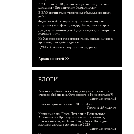
ЕАО - в числе 40 российских регионов-участников
кампании «Продвижение безопасности»
В ЕАО значительно увеличены объемы дорожных
работ
Федеральный эксперт по достоинству оценил
спортивную инфраструктуру Хабаровского края
Дноуглубительный флот будет создан для Северного
морского пути
На Хабаровском судостроительном заводе началось
производство дебаркадеров
ЦУМ в Хабаровске вернули государству
Архив новостей >>
БЛОГИ
Районная библиотека в Амурске уничтожена. На
очереди библиотека Островского в Комсомольске?!
павел попельский
Голая вечеринка Роснано 2015г. Итог.
Евгений Афанасьев
Новые находки Павла Петровича Попельского:
Архив газеты Природа и аномальные явления,
Неизвестная карта НижнеАмурЛага и Последние
выставки автора в Амурске по 2025
павел попельский