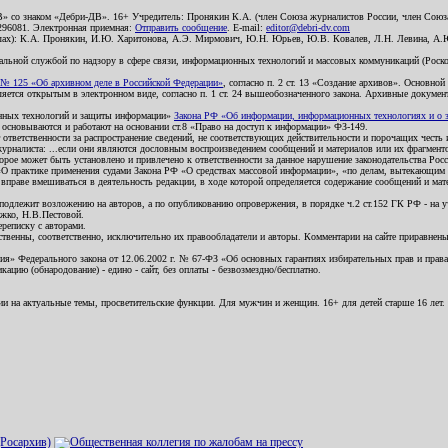
В» со знаком «Дебри-ДВ». 16+ Учредитель: Пронякин К.А. (член Союза журналистов России, член Союза
2296081. Электронная приемная:
Отправить сообщение
. E-mail:
editor@debri-dv.com
алах): К.А. Пронякин, И.Ю. Харитонова, А.Э. Мирмович, Ю.Н. Юрьев, Ю.В. Ковалев, Л.Н. Левина, А.
льной службой по надзору в сфере связи, информационных технологий и массовых коммуникаций (Роском
№ 125 «Об архивном деле в Российской Федерации»
, согласно п. 2 ст. 13 «Создание архивов». Основно
ется открытым в электронном виде, согласно п. 1 ст. 24 вышеобозначенного закона. Архивные документы 
ионных технологий и защиты информации»
Закона РФ «Об информации, информационных технологиях и о за
я основываются и работают на основании ст.8 «Право на доступ к информации» ФЗ-149.
 ответственности за распространение сведений, не соответствующих действительности и порочащих чест
урналиста: ...если они являются дословным воспроизведением сообщений и материалов или их фрагмент
орое может быть установлено и привлечено к ответственности за данное нарушение законодательства Рос
«О практике применения судами Закона РФ «О средствах массовой информации», «по делам, вытекающим 
вправе вмешиваться в деятельность редакции, в ходе которой определяется содержание сообщений и мат
одлежит возложению на авторов, а по опубликованию опровержения, в порядке ч.2 ст.152 ГК РФ - на уч
ожко, Н.В.Пестовой.
ереписку с авторами.
тственны, соответственно, исключительно их правообладатели и авторы. Комментарии на сайте приравне
я» Федерального закона от 12.06.2002 г. № 67-ФЗ «Об основных гарантиях избирательных прав и права н
ацию (обнародование) - едино - сайт, без оплаты - безвозмездно/бесплатно.
ии на актуальные темы, просветительские функции. Для мужчин и женщин. 16+ для детей старше 16 лет.