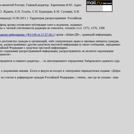
 писателей России). Главный редактор: Харитонова И.Ю. Адрес
Ю. Жданов, Е.Н. Голубь, С.Н. Бурындин, Б.М. Сухинин, О.В.
надзор) 16.06.2011 г. Территория распространения: Российская
й фонд архива составляют публикации газет и журналов, изданные
к частной собственности редакции не относятся, согласно ст.ст. 1275, 1276, 1306
щите информации» (ФЗ-149 от 27.07.06 г.)
архив «Дебри-ДВ», хранящий информацию,
ь и достоинство граждан и организаций, либо ущемляющих права и законные интересы граждан,
ов, распространенных другим средством массовой информации (а также сообщения, переданные
сийской Федерации о средствах массовой информации».
из содержания распространенной информации, распространитель не является надлежащим
ериалов».
редителя и главного редактор», - из апелляционного определения Хабаровского краевого суда
ны к выражению мнения. Блоги и форум не входят в электронное периодическое издание «Дебри-
а участие в референдуме граждан Российской Федерации»; считать, там где не указано: лицо