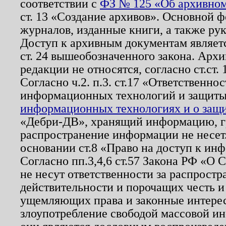
соответствии с
ФЗ № 125 «Об архивном
ст. 13 «Создание архивов». Основной ф
журналов, изданные книги, а также ру
Доступ к архивным документам являетс
ст. 24 вышеобозначенного закона. Арх
редакции не относятся, согласно ст.ст. 
Согласно ч.2. п.3. ст.17 «Ответственн
информационных технологий и защит
информационных технологиях и о защит
«Дебри-ДВ», хранящий информацию, гр
распространение информации не несет.
основании ст.8 «Право на доступ к ин
Согласно пп.3,4,6 ст.57 Закона РФ «О
не несут ответственности за распрост
действительности и порочащих честь и
ущемляющих права и законные интере
злоупотребление свободой массовой ин