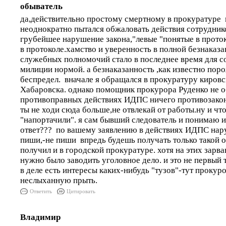
обыватель
да,действительно простому смертному в прокуратуре в
неоднократно пытался обжаловать действия сотрудник
грубейшее нарушение закона,"левые "понятые в проток
в протоколе.хамство и уверенность в полной безнаказ
служебных полномочий стало в последнее время для 
милиции нормой. а безнаказанность ,как известно пор
беспредел. вначале я обращался в прокуратуру кировс
Хабаровска. однако помощник прокурора Руденко не 
противоправных действиях ИДПС ничего противозаконн
ты не ходи сюда больше,не отвлекай от работы.ну и чт
"напортачили". я сам бывший следователь и понимаю и
ответ??? по вашему заявлению в действиях ИДПС нару
пиши,-не пиши впредь будешь получать только такой от
получил и в городской прокуратуре. хотя на этих зар
нужно было заводить уголовное дело. и это не первый т
в деле есть интересы каких-нибудь "тузов"-тут проку
неслыханную прыть.
Ответить
Цитировать
Владимир