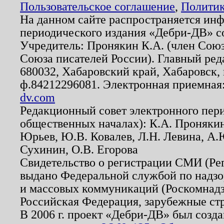
Пользовательское соглашение
,
Политик
На данном сайте распространяется ин
периодического издания «Дебри-ДВ» с
Учредитель: Пронякин К.А. (член Союз
Союза писателей России). Главный ред
680032, Хабаровский край, Хабаровск, п
ф.84212296081. Электронная приемная
dv.com
Редакционный совет электронного пер
общественных началах): К.А. Проняки
Юрьев, Ю.В. Ковалев, Л.Н. Левина, А.
Сухинин, О.В. Егорова
Свидетельство о регистрации СМИ (Р
выдано Федеральной службой по надзо
и массовых коммуникаций (Роскомнадзо
Российская Федерация, зарубежные ст
В 2006 г. проект «Дебри-ДВ» был созда