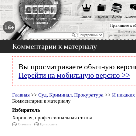
Главная
Разделы
Архив
Коммен
Приглашаем к о
Надоела рек
расширенный пои
Комментарии к материалу
Вы просматриваете обычную версию
Перейти на мобильную версию >>
Главная
>>
Суд, Криминал, Прокуратура
>>
И никаких
Комментарии к материалу
Избиратель
Хорошая, профессиональная статья.
Ответить
Цитировать