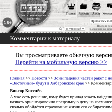
Главная
Разделы
Архив
Коммен
Приглашаем к о
Надоела рек
расширенный пои
Комментарии к материалу
Вы просматриваете обычную версию
Перейти на мобильную версию >>
Главная
>>
Новости
>>
Зоны падения частей ракет с н
«Восточный» будут в Хабаровском крае
>> Комментари
Виктор Киселёв
А уже есть решение, кому будет принадлежать найденн
назвать ориентировочно предельную цену на космичес
сколько обойдётся страхование жизни его собирателям