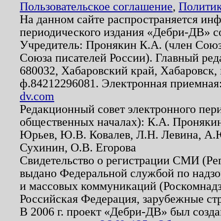
Пользовательское соглашение
,
Политик
На данном сайте распространяется ин
периодического издания «Дебри-ДВ» с
Учредитель: Пронякин К.А. (член Союз
Союза писателей России). Главный ред
680032, Хабаровский край, Хабаровск, п
ф.84212296081. Электронная приемная
dv.com
Редакционный совет электронного пер
общественных началах): К.А. Проняки
Юрьев, Ю.В. Ковалев, Л.Н. Левина, А.
Сухинин, О.В. Егорова
Свидетельство о регистрации СМИ (Р
выдано Федеральной службой по надзо
и массовых коммуникаций (Роскомнадзо
Российская Федерация, зарубежные ст
В 2006 г. проект «Дебри-ДВ» был созда