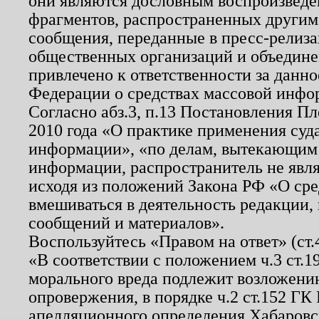
они являются дословным воспроизведе
фрагментов, распространенных другим
сообщения, переданные в пресс-релиза
общественных организаций и объединен
привлечено к ответственности за данн
Федерации о средствах массовой инфо
Согласно абз.3, п.13 Постановления П
2010 года «О практике применения суд
информации», «по делам, вытекающим
информации, распространитель не явл
исходя из положений Закона РФ «О ср
вмешиваться в деятельность редакции, 
сообщений и материалов».
Воспользуйтесь «Правом на ответ» (ст
«В соответствии с положением ч.3 ст.
морального вреда подлежит возложению
опровержения, в порядке ч.2 ст.152 ГК 
апелляционного определения Хабаровско