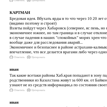
Ответить
Цитировать
КАРТМАН
Бредовая идея. Вбухать ярды в то что через 10 20 лет 
(видимо поэтому и строят)
Взлеты пойдут через Хабаровск (севернее, яс пень, но 
экономичнее южнее, но там граница и в случае отклонен
в случае падения в наших "спокойных" морях хрен чт
вообще даже для расследования аварий...
Экономичнее и безопаснее в районе астрахани-калмыки
впечатление, что все делается врагами либо через одн
Ответить
Цитировать
иван
Так какие всетаки районы Хаб.края попадают в зону 
родственники из Казахстана живут за 600 км. от Байко
узнают не из средств информации,а по состояния своег
Ответить
Цитировать
иван