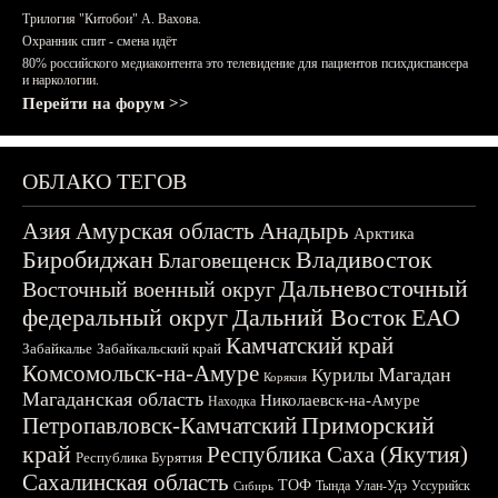
Трилогия "Китобои" А. Вахова.
Охранник спит - смена идёт
80% российского медиаконтента это телевидение для пациентов психдиспансера
и наркологии.
Перейти на форум >>
ОБЛАКО ТЕГОВ
Азия
Амурская область
Анадырь
Арктика
Биробиджан
Владивосток
Благовещенск
Дальневосточный
Восточный военный округ
федеральный округ
Дальний Восток
ЕАО
Камчатский край
Забайкалье
Забайкальский край
Комсомольск-на-Амуре
Магадан
Курилы
Корякия
Магаданская область
Николаевск-на-Амуре
Находка
Приморский
Петропавловск-Камчатский
край
Республика Саха (Якутия)
Республика Бурятия
Сахалинская область
ТОФ
Тында
Улан-Удэ
Уссурийск
Сибирь