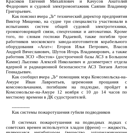
Красиков Евгений Михайлович и Качусов Анатолий
Федорович и судовой электромонтажник Саяпин Владимир
Григорьевич.
Как пояснил вчера „Ъ“ технический директор предприятия
Виктор Мищенко, на судне три специалиста участвовали в
испытаниях систем общей судовой электротехники,
громкоговорящей связи, спецтехники и автоматики. Кроме
того, по словам госпожи Радаевой, также погибли трое
работников московского завода-изготовителя корабельного
оборудования «Агат»: Егоров Илья Петрович, Власов
Андрей Вячеславович, Шутов Игорь Владимирович, а также
работник ЗСО «Восток» (достроечной базы АСЗ в Большом
Камне) Лысенко Алексей Николаевич и дозиметрист отдела
ядерной и радиационной безопасности АСЗ Тюгаев Антон
Геннадьевич.
Как сообщил вчера „Ъ“ помощник мэра Комсомольска-на-
Амуре Иван Лаврентьев, церемония прощания с
комсомольчанами, погибшим на подлодке, пройдет в
Комсомольске-на-Амуре 12 ноября с 10 до 14 часов по
местному времени в ДК судостроителей.
------------
Как системы пожаротушения губили подводников
В системах пожаротушения на подводных лодках с
советских времен используется хладон (фреон) — жидкость,
являющаяся ингибитором (вещество, затормаживающее