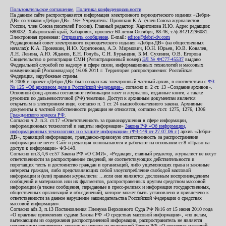
Пользовательское соглашение
,
Политика конфиденциальности
На данном сайте распространяется информация электронного периодического издания «Дебри-
ДВ» со знаком «Дебри-ДВ». 16+ Учредитель: Пронякин К.А. (член Союза журналистов
России, член Союза писателей России). Главный редактор: Харитонова И.Ю. Адрес редакции:
680032, Хабаровский край, Хабаровск, проспект 60-летия Октября, 88-46, т./ф.84212296081.
Электронная приемная:
Отправить сообщение
. E-mail:
editor@debri-dv.com
Редакционный совет электронного периодического издания «Дебри-ДВ» (на общественных
началах): К.А. Пронякин, И.Ю. Харитонова, А.Э. Мирмович, Ю.Н. Юрьев, Ю.В. Ковалев,
Л.Н. Левина, А.Ю. Жданов, Е.Н. Голубь, С.Н. Бурындин, Б.М. Сухинин, О.В. Егорова
Свидетельство о регистрации СМИ (Регистрационный номер)
ЭЛ № ФС77-45537
выдано
Федеральной службой по надзору в сфере связи, информационных технологий и массовых
коммуникаций (Роскомнадзор) 16.06.2011 г. Территория распространения: Российская
Федерация, зарубежные страны.
В 2006 г. проект «Дебри-ДВ» был создан как электронный частный архив, в соответствии с
ФЗ
№ 125 «Об архивном деле в Российской Федерации»
, согласно п. 2 ст. 13 «Создание архивов».
Основной фонд архива составляют публикации газет и журналов, изданные книги, а также
рукописи по дальневосточной (РФ) тематике. Доступ к архивным документам является
открытым в электронном виде, согласно п. 1 ст. 24 вышеобозначенного закона. Архивные
документы к частной собственности редакции не относятся, согласно ст.ст. 1275, 1276, 1306
Гражданского кодекса РФ
.
Согласно ч.2. п.3. ст.17 «Ответственность за правонарушения в сфере информации,
информационных технологий и защиты информации»
Закона РФ «Об информации,
информационных технологиях и о защите информации» (ФЗ-149 от 27.07.06 г.)
архив «Дебри-
ДВ», хранящий информацию, гражданско-правовую ответственность за распространение
информации не несет. Сайт и редакция основываются и работают на основании ст.8 «Право на
доступ к информации» ФЗ-149.
Согласно пп.3,4,6 ст.57 Закона РФ «О СМИ», «Редакция, главный редактор, журналист не несут
ответственности за распространение сведений, не соответствующих действительности и
порочащих честь и достоинство граждан и организаций, либо ущемляющих права и законные
интересы граждан, либо представляющих собой злоупотребление свободой массовой
информации и (или) правами журналиста: ...если они являются дословным воспроизведением
сообщений и материалов или их фрагментов, распространенных другим средством массовой
информации (а также сообщения, переданные в пресс-релизах и информация государственных,
общественных организаций и объединений), которое может быть установлено и привлечено к
ответственности за данное нарушение законодательства Российской Федерации о средствах
массовой информации».
Согласно абз.3, п.13 Постановления Пленума Верховного Суда РФ №16 от 15 июня 2010 года
«О практике применения судами Закона РФ «О средствах массовой информации», «по делам,
вытекающим из содержания распространенной информации, распространитель не является
надлежащим ответчиком, поскольку исходя из положений Закона РФ «О средствах массовой