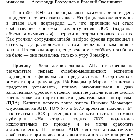
мичмана — Александр Вахрушев и Евгений Овсянников.
В штабе ТОФ от официальных комментариев в день
инцидента наотрез отказывались. Неофициально же источник
в штабе ТОФ подтвердил „Ъ“, что причиной ЧП стало
срабатывание системы пожаротушения ЛОХ (лодочная
объемная химическая) в первом и втором носовых отсеках.
Как уточнил сотрудник штаба, выброс фреона произошел в
отсеках, где расположены в том числе кают-компания и
каюты. По словам моряка, еще вечером в субботу погибших
не было — они появились только к утру 9 ноября.
Причину гибели членов экипажа АПЛ от фреона по
результатам первых судебно-медицинских экспертиз
подтвердил официальный представитель Следственного
комитета при прокуратуре РФ Владимир Маркин. Следствию
предстоит установить, почему находившиеся в двух
заполненных фреоном отсеках люди не успели или не смогли
воспользоваться портативными дыхательными аппаратами
(ПДА). Капитан первого ранга запаса Николай Марковцев,
служивший на АПЛ ТОФ 675 и 667Б проектов, пояснил „Ъ“,
что системы ЛОХ размещаются во всех отсеках атомных
субмарин. «На старых лодках ЛОХ подавалась
исключительно по приказу и не могла сработать
автоматически. На новых АПЛ система автоматически
срабатывает при появлении задымления в отсеке или резком