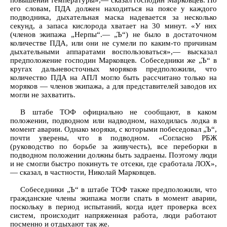
повышении температуры»,— сказал господин Марковцев. По
его словам, ПДА должен находиться на поясе у каждого
подводника, дыхательная маска надевается за несколько
секунд, а запаса кислорода хватает на 30 минут. «У них
(членов экипажа „Нерпы“.— „Ъ“) не было в достаточном
количестве ПДА, или они не сумели по каким-то причинам
дыхательными аппаратами воспользоваться»,— высказал
предположение господин Марковцев. Собеседники же „Ъ“ в
кругах дальневосточных моряков предположили, что
количество ПДА на АПЛ могло быть рассчитано только на
моряков — членов экипажа, а для представителей заводов их
могли не захватить.
В штабе ТОФ официально не сообщают, в каком
положении, подводном или надводном, находилась лодка в
момент аварии. Однако моряки, с которыми побеседовал „Ъ“,
почти уверены, что в подводном. «Согласно РБЖ
(руководство по борьбе за живучесть), все переборки в
подводном положении должны быть задраены. Поэтому люди
и не смогли быстро покинуть те отсеки, где сработала ЛОХ»,
— сказал, в частности, Николай Марковцев.
Собеседники „Ъ“ в штабе ТОФ также предположили, что
гражданские члены экипажа могли спать в момент аварии,
поскольку в период испытаний, когда идет проверка всех
систем, происходит напряженная работа, люди работают
посменно и отдыхают так же.