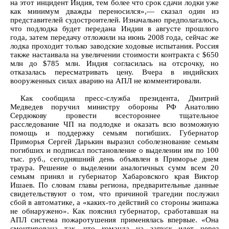
на этот инцидент Индия, тем более что срок сдачи лодки уже
как минимум дважды переносился»,— сказал один из
представителей судостроителей. Изначально предполагалось,
что подлодка будет передана Индии в августе прошлого
года, затем передачу отложили на июнь 2008 года, сейчас же
лодка проходит только заводские ходовые испытания. Россия
также настаивала на увеличении стоимости контракта с $650
млн до $785 млн. Индия согласилась на отсрочку, но
отказалась пересматривать цену. Вчера в индийских
вооруженных силах аварию на АПЛ не комментировали.
Как сообщила пресс-служба президента, Дмитрий
Медведев поручил министру обороны РФ Анатолию
Сердюкову провести всестороннее тщательное
расследование ЧП на подлодке и оказать всю возможную
помощь и поддержку семьям погибших. Губернатор
Приморья Сергей Дарькин выразил соболезнование семьям
погибших и подписал постановление о выделении им по 100
тыс. руб., сегодняшний день объявлен в Приморье днем
траура. Решение о выделении аналогичных сумм всем 20
семьям принял и губернатор Хабаровского края Виктор
Ишаев. По словам главы региона, предварительные данные
свидетельствуют о том, что причиной трагедии послужил
сбой в автоматике, а «каких-то действий со стороны экипажа
не обнаружено». Как пояснил губернатор, сработавшая на
АПЛ система пожаротушения применялась впервые. «Она
смонтирована так, что команда на запуск идет через