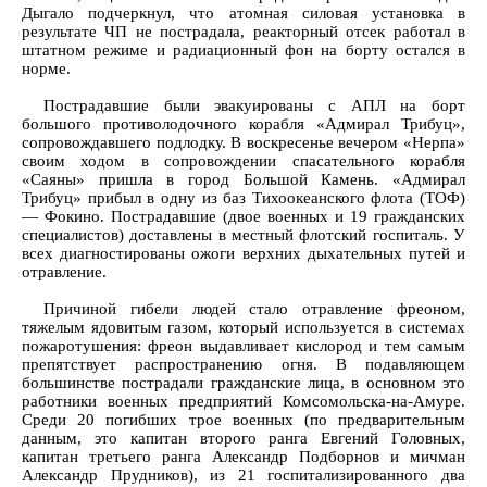
Дыгало подчеркнул, что атомная силовая установка в
результате ЧП не пострадала, реакторный отсек работал в
штатном режиме и радиационный фон на борту остался в
норме.
Пострадавшие были эвакуированы с АПЛ на борт
большого противолодочного корабля «Адмирал Трибуц»,
сопровождавшего подлодку. В воскресенье вечером «Нерпа»
своим ходом в сопровождении спасательного корабля
«Саяны» пришла в город Большой Камень. «Адмирал
Трибуц» прибыл в одну из баз Тихоокеанского флота (ТОФ)
— Фокино. Пострадавшие (двое военных и 19 гражданских
специалистов) доставлены в местный флотский госпиталь. У
всех диагностированы ожоги верхних дыхательных путей и
отравление.
Причиной гибели людей стало отравление фреоном,
тяжелым ядовитым газом, который используется в системах
пожаротушения: фреон выдавливает кислород и тем самым
препятствует распространению огня. В подавляющем
большинстве пострадали гражданские лица, в основном это
работники военных предприятий Комсомольска-на-Амуре.
Среди 20 погибших трое военных (по предварительным
данным, это капитан второго ранга Евгений Головных,
капитан третьего ранга Александр Подборнов и мичман
Александр Прудников), из 21 госпитализированного два