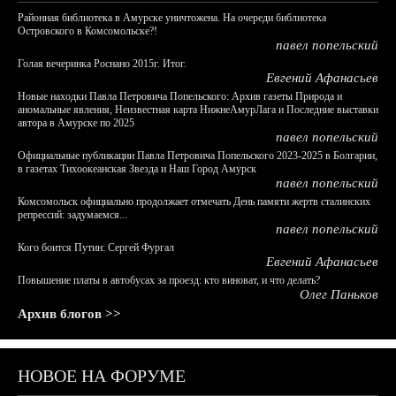
Районная библиотека в Амурске уничтожена. На очереди библиотека
Островского в Комсомольске?!
павел попельский
Голая вечеринка Роснано 2015г. Итог.
Евгений Афанасьев
Новые находки Павла Петровича Попельского: Архив газеты Природа и
аномальные явления, Неизвестная карта НижнеАмурЛага и Последние выставки
автора в Амурске по 2025
павел попельский
Официальные публикации Павла Петровича Попельского 2023-2025 в Болгарии,
в газетах Тихоокеанская Звезда и Наш Город Амурск
павел попельский
Комсомольск официально продолжает отмечать День памяти жертв сталинских
репрессий: задумаемся...
павел попельский
Кого боится Путин: Сергей Фургал
Евгений Афанасьев
Повышение платы в автобусах за проезд: кто виноват, и что делать?
Олег Паньков
Архив блогов >>
НОВОЕ НА ФОРУМЕ