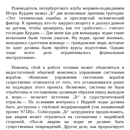
Руководитель петербургского клуба моряков-подводников
Игорь Курдин назвал „Ъ“ две возможные причины трагедии:
«Это техническая ошибка и пресловутый человеческий
фактор. К примеру, кто-то закурил сигарету и дыхнул дымом
на датчик, чтобы проверить, как тот сработает,— считает
господин Курдин.— Для меня как для командира лодки такие
испытания были тихим ужасом. На лодке, кроме военных,
находилась сдаточная команда — гражданские люди, которые
по идее должны были пройти курсы подготовки. Однако
чаще всего дело ограничивалось формальным
инструктажем».
Наконец, сбой в работе техники может объясняться и
недостаточной обкаткой комплекса управления системами
корабля. «Комплекс управления системами корабля
существенно отличается от того, что устанавливался ранее
на подлодках этого проекта. Возможно, системы не были
отработаны и состыкованы должным образом перед выходом
в море,— полагает источник „Ъ“ в судостроительной
отрасли.— По условиям контракта с Индией лодка должна
быть достроена с глубокой модернизацией (так называемый
проект 971И)». Собеседник „Ъ“ затруднился предположить,
как авария может отразиться на соглашении с индийской
стороной. «После аварии на лодке не должно быть
существенных повреждений. Другое дело, как прореагирует