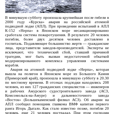
В минувшую субботу произошла крупнейшая после гибели в
2000 году «Курска» авария на российской атомной
подводной лодке (АПЛ). При проведении испытаний в АПЛ
К-152 «Нерпа» в Японском море несанкционированно
сработала система пожаротушения. В результате 20 человек
погибли, более двух десятков человек доставлено в
госпиталь. Подавляющее большинство жертв — гражданские
лица, представители заводов-производителей. Эксперты не
исключают, что технический сбой, ставший причиной
трагедии, мог быть вызван недостаточной обкаткой
модернизированного комплекса управления системами
корабля.
Авария на атомной подводной лодке «Нерпа», которая
вышла на полигон в Японском море из Большого Камня
(Приморский край), произошла в минувшую субботу в 20.30
по местному времени. В отсеках подлодки находились 208
человек, из них 127 гражданских специалистов — инженеров
и рабочих Амурского судостроительного завода (АСЗ,
Комсомольск-на-Амуре) и дальневосточного завода
«Восток» (Большекаменский филиал АСЗ). Об аварии на
АПЛ сообщил помощник главкома ВМФ капитан первого
ранга Игорь Дыгало. Как стало известно позже, погибли 20
человек, еще 21 человек пострадал. При этом господин