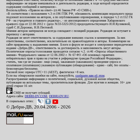
информации» не вправе вмешиваться в деятельность редакции, в ходе которой определяется
содержание сообщений и материалов».
Воспользуйтесь «Правом на ответ» (ст.46 Закона РФ «О СМИ»).
«В соответствии с положением ч.3 ст.196 ГПК РФ, обязанность компенсации морального вреда
подлежит возложению на авторов, а по опубликованию опровержения, в порядке ч.2 ст.152 ГК
РФ - на учредителя и главного редактор», - из апелляционного определения Хабаровского
краевого суда от 22.08.2012 г. (дело №33-5325/2012) председательствующего И.И.Куликовой,
судей С.И.Дорожко, Н.В.Пестовой.
Мнения авторов материалов не всегда совпадают с позицией редакции. Редакция не вступает в
переписку с авторами.
Редакция не несет ответственность за содержание внешних ссылок и комментариев. За них
ответственны, соответственно, исключительно их правообладатели и авторы. Комментарии на
сайте приравнены к выражению мнения. Блоги и форум не входят в электронное периодическое
издание «Дебри-ДВ», ответственность за достоверность и наполняемость несут авторы.
Политические опросы/голосования проводятся согласно ч.2. ст.46 «Опросы общественного
мнения» Федерального закона от 12.06.2002 г. № 67-ФЗ «Об основных гарантиях
избирательных прав и права на участие в референдуме граждан Российской Федерации»;
считать, там где не указано: лицо (лица), заказавшее (заказавших) проведение опроса и
оплатившее (оплативших) указанную публикацию (обнародование) - едино - сайт, без оплаты -
безвозмездно/бесплатно.
Часовой пояс сервера UTC+11 (AEST), фактически +8 мск.
Если вы обнаружили ошибки на сайте, пожалуйста,
сообщите нам об этом
.
Распространение информации о политической, социальной, духовной жизни общества,
публикации на актуальные темы, просветительские функции. Для мужчин и женщин. 16+ для
детей старше 16 лет.
СМИ не получает субсидий.
Адреса сайта:
DEBRI-DV.COM
,
DEBRI-DV.RU
.
В социальных сетях:
© Дебри-ДВ, 20.04.2006 - 2026