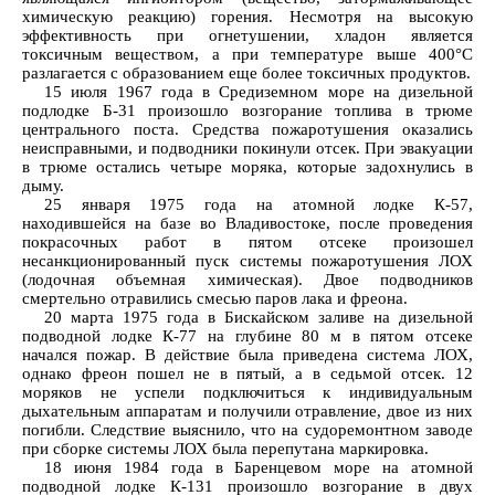
химическую реакцию) горения. Несмотря на высокую
эффективность при огнетушении, хладон является
токсичным веществом, а при температуре выше 400°С
разлагается с образованием еще более токсичных продуктов.
15 июля 1967 года в Средиземном море на дизельной
подлодке Б-31 произошло возгорание топлива в трюме
центрального поста. Средства пожаротушения оказались
неисправными, и подводники покинули отсек. При эвакуации
в трюме остались четыре моряка, которые задохнулись в
дыму.
25 января 1975 года на атомной лодке К-57,
находившейся на базе во Владивостоке, после проведения
покрасочных работ в пятом отсеке произошел
несанкционированный пуск системы пожаротушения ЛОХ
(лодочная объемная химическая). Двое подводников
смертельно отравились смесью паров лака и фреона.
20 марта 1975 года в Бискайском заливе на дизельной
подводной лодке К-77 на глубине 80 м в пятом отсеке
начался пожар. В действие была приведена система ЛОХ,
однако фреон пошел не в пятый, а в седьмой отсек. 12
моряков не успели подключиться к индивидуальным
дыхательным аппаратам и получили отравление, двое из них
погибли. Следствие выяснило, что на судоремонтном заводе
при сборке системы ЛОХ была перепутана маркировка.
18 июня 1984 года в Баренцевом море на атомной
подводной лодке К-131 произошло возгорание в двух