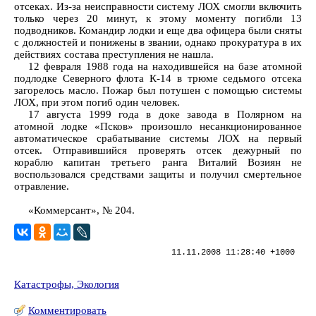
отсеках. Из-за неисправности систему ЛОХ смогли включить
только через 20 минут, к этому моменту погибли 13
подводников. Командир лодки и еще два офицера были сняты
с должностей и понижены в звании, однако прокуратура в их
действиях состава преступления не нашла.
12 февраля 1988 года на находившейся на базе атомной
подлодке Северного флота К-14 в трюме седьмого отсека
загорелось масло. Пожар был потушен с помощью системы
ЛОХ, при этом погиб один человек.
17 августа 1999 года в доке завода в Полярном на
атомной лодке «Псков» произошло несанкционированное
автоматическое срабатывание системы ЛОХ на первый
отсек. Отправившийся проверять отсек дежурный по
кораблю капитан третьего ранга Виталий Возиян не
воспользовался средствами защиты и получил смертельное
отравление.
«Коммерсант», № 204.
11.11.2008 11:28:40 +1000
Катастрофы, Экология
Комментировать