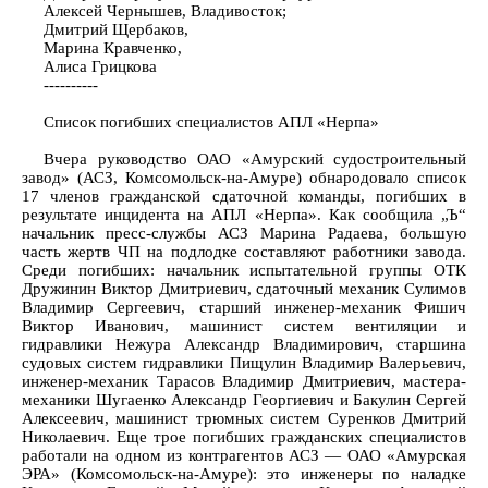
Алексей Чернышев, Владивосток;
Дмитрий Щербаков,
Марина Кравченко,
Алиса Грицкова
----------
Список погибших специалистов АПЛ «Нерпа»
Вчера руководство ОАО «Амурский судостроительный
завод» (АСЗ, Комсомольск-на-Амуре) обнародовало список
17 членов гражданской сдаточной команды, погибших в
результате инцидента на АПЛ «Нерпа». Как сообщила „Ъ“
начальник пресс-службы АСЗ Марина Радаева, большую
часть жертв ЧП на подлодке составляют работники завода.
Среди погибших: начальник испытательной группы ОТК
Дружинин Виктор Дмитриевич, сдаточный механик Сулимов
Владимир Сергеевич, старший инженер-механик Фишич
Виктор Иванович, машинист систем вентиляции и
гидравлики Нежура Александр Владимирович, старшина
судовых систем гидравлики Пищулин Владимир Валерьевич,
инженер-механик Тарасов Владимир Дмитриевич, мастера-
механики Шугаенко Александр Георгиевич и Бакулин Сергей
Алексеевич, машинист трюмных систем Суренков Дмитрий
Николаевич. Еще трое погибших гражданских специалистов
работали на одном из контрагентов АСЗ — ОАО «Амурская
ЭРА» (Комсомольск-на-Амуре): это инженеры по наладке