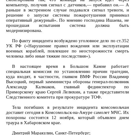
компьютер, получив сигнал с датчиков,— прибавил он.— А
раньше в экстренном случае подавался сигнал тревоги, и
решение о запуске системы пожаротушения принимал
оперативный дежурный». По мнению господина Ишаева, не
прошедшая испытания система должна быть
модернизирована.
По факту инцидента возбуждено уголовное дело по ст.352
УК РФ («Нарушение правил вождения или эксплуатации
военных кораблей, повлекшее по неосторожности смерть
человека либо иные тяжкие последствия»).
В настоящее время в Большом Камне работает
специальная комиссия по установлению причин трагедии,
куда входят, в частности, главком ВМФ России Владимир
Высоцкий, первый замминистра обороны генерал-полковник
Александр Калмаков, главный фединспектор по
Приморскому краю Сергей Лелюхин, а также представители
Следственного комитета при прокуратуре ТОФ.
Тела погибших в результате инцидента комсомольчан
доставит сегодня в Комсомольск-на-Амуре самолет МЧС. Их
похороны состоятся 12 ноября, который объявлен днем
траура в Хабаровском крае.
Дмитрий Маракулин, Санкт-Петербург;