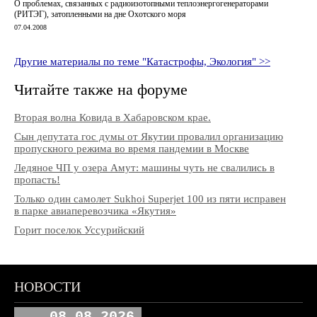
О проблемах, связанных с радиоизотопными теплоэнергогенераторами
(РИТЭГ), затопленными на дне Охотского моря
07.04.2008
Другие материалы по теме "Катастрофы, Экология" >>
Читайте также на форуме
Вторая волна Ковида в Хабаровском крае.
Сын депутата гос думы от Якутии провалил организацию
пропускного режима во время пандемии в Москве
Ледяное ЧП у озера Амут: машины чуть не свалились в
пропасть!
Только один самолет Sukhoi Superjet 100 из пяти исправен
в парке авиаперевозчика «Якутия»
Горит поселок Уссурийский
НОВОСТИ
08.08.2026