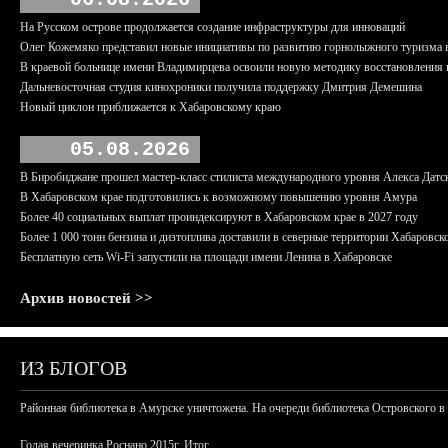
На Русском острове продолжается создание инфраструктуры для инноваций
Олег Кожемяко представил новые инициативы по развитию горнолыжного туризма 
В краевой больнице имени Владимирцева освоили новую методику восстановления п
Дальневосточная студия кинохроники получила поддержку Дмитрия Демешина
Новый циклон приближается к Хабаровскому краю
05.08.2026
В Биробиджане прошел мастер-класс стилиста международного уровня Алекса Датс
В Хабаровском крае подготовились к возможному повышению уровня Амура
Более 40 социальных выплат проиндексируют в Хабаровском крае в 2027 году
Более 1 000 тонн бензина и дизтоплива доставили в северные территории Хабаровск
Бесплатную сеть Wi-Fi запустили на площади имени Ленина в Хабаровске
Архив новостей >>
ИЗ БЛОГОВ
Районная библиотека в Амурске уничтожена. На очереди библиотека Островского в
Голая вечеринка Роснано 2015г. Итог.