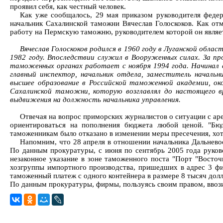
проявил себя, как честный человек.
Как уже сообщалось, 29 мая приказом руководителя феде
начальник Сахалинской таможни Вячеслав Голоскоков. Как от
работу на Пермскую таможню, руководителем которой он являет
Вячеслав Голоскоков родился в 1960 году в Луганской обла
1982 году. Впоследствии служил в Вооруженных силах. За пр
таможенных органах работает с ноября 1994 года. Начинал
главный инспектор, начальник отдела, заместитель началь
высшее образование в Российской таможенной академии, око
Сахалинской таможни, которую возглавлял до настоящего в
выдвижения на должность начальника управления.
Отвечая на вопрос приморских журналистов о ситуации с ар
ориентироваться на пополнения бюджета любой ценой. "Бюд
таможенникам было отказано в изменении меры пресечения, хот
Напомним, что 28 апреля в отношении начальника Дальнево
По данным прокуратуры, с июня по сентябрь 2005 года руко
незаконное указание в зоне таможенного поста "Порт "Восто
хозгруппы импортного производства, пришедших в адрес 3 ф
таможенный платеж с одного контейнера в размере 8 тысяч долл
По данным прокуратуры, фирмы, пользуясь своим правом, ввози