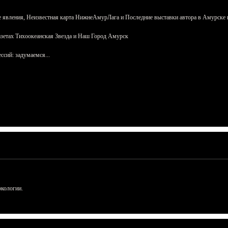
 явления, Неизвестная карта НижнеАмурЛага и Последние выставки автора в Амурске 
азетах Тихоокеанская Звезда и Наш Город Амурск
сий: задумаемся...
ркологии.