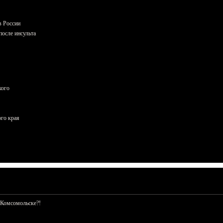
в России
осле инсульта
кого
ого края
 Комсомольске?!