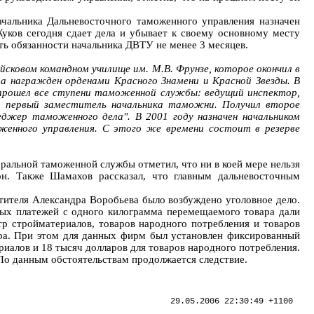
альника Дальневосточного таможенного управления назначен
уков сегодня сдает дела и убывает к своему основному месту
ть обязанности начальника ДВТУ не менее 3 месяцев.
йсковом командном училище им. М.В. Фрунзе, которое окончил в
та награжден орденами Красного Знамени и Красной Звезды. В
прошел все ступени таможенной службы: ведущий инспектор,
и, первый заместитель начальника таможни. Получил второе
еджер таможенного дела". В 2001 году назначен начальником
женного управления. С этого же времени состоит в резерве
ральной таможенной службы отметил, что ни в коей мере нельзя
он. Также Шамахов рассказал, что главным дальневосточным
тителя Александра Воробьева было возбуждено уголовное дело.
ых платежей с одного килограмма перемещаемого товара дали
р стройматериалов, товаров народного потребления и товаров
ра. При этом для данных фирм был установлен фиксированный
риалов и 18 тысяч долларов для товаров народного потребления.
 По данным обстоятельствам продолжается следствие.
29.05.2006 22:30:49 +1100