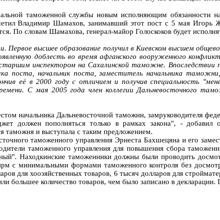
ральной таможенной службы новым исполняющим обязанности нач
метил Владимир Шамахов, занимавший этот пост с 5 мая Игорь Ж
ся. По словам Шамахова, генерал-майор Голоскоков будет исполня
сти. Первое высшее образование получил в Киевском высшем общево
оявленную доблесть во время афганского вооруженного конфлик
 старшим инспектором на Сахалинской таможне. Впоследствии 
ника поста, начальник поста, заместитель начальника таможн
нчив её в 2000 году с отличием и получив специальность "мен
ремени. С мая 2005 года член коллегии Дальневосточного тамо
естом начальника Дальневосточной таможни, замруководителя феде
жет должен пополняться только в рамках закона", - добавил 
я таможня и выступала с таким предложением.
сточного таможенного управления Эрнеста Бахшецяна и его замес
водители таможенного управления для повышения сбора таможенн
чный". Находкинские таможенники должны были проводить досмот
ирм с минимальными формами таможенного контроля без досмот
аров для хоозяйственных товаров, 6 тысяч долларов для строймате
ли большее количество товаров, чем было записано в декларации.