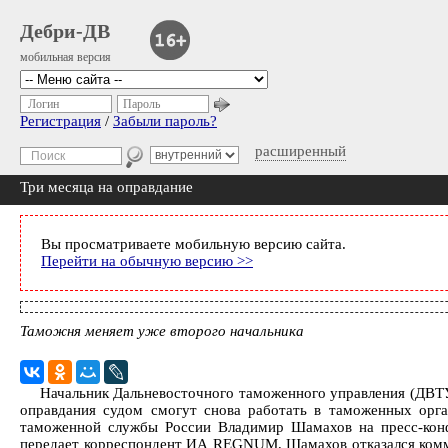
Дебри-ДВ
мобильная версия
Логин
Пароль
Регистрация
/
Забыли пароль?
расширенный
Три месяца на оправдание
Вы просматриваете мобильную версию сайта.
Перейти на обычную версию >>
Таможня меняет уже второго начальника
Начальник Дальневосточного таможенного управления (ДВТУ
оправдания судом смогут снова работать в таможенных орг
таможенной службы России Владимир Шамахов на пресс-конфе
передает корреспондент ИА REGNUM, Шамахов отказался коммен