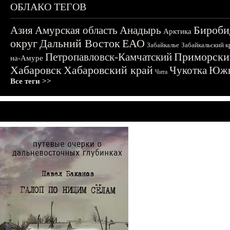
ОБЛАКО ТЕГОВ
Бироби
Азия
Амурская область
Анадырь
Арктика
округ
Дальний Восток
ЕАО
Забайкалье
Забайкальский к
Приморски
Петропавловск-Камчатский
на-Амуре
Хабаровск
Хабаровский край
Чукотка
Южн
Чита
Все теги >>