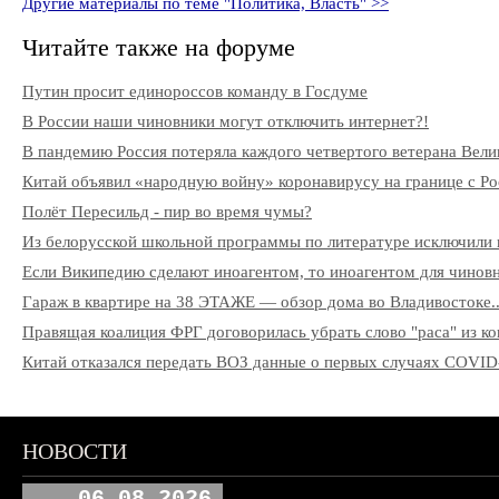
Другие материалы по теме "Политика, Власть" >>
Читайте также на форуме
Путин просит единороссов команду в Госдуме
В России наши чиновники могут отключить интернет?!
В пандемию Россия потеряла каждого четвертого ветерана Вели
Китай объявил «народную войну» коронавирусу на границе с Ро
Полёт Пересильд - пир во время чумы?
Из белорусской школьной программы по литературе исключили 
Если Википедию сделают иноагентом, то иноагентом для чиновни
Гараж в квартире на 38 ЭТАЖЕ — обзор дома во Владивостоке..
Правящая коалиция ФРГ договорилась убрать слово "раса" из к
Китай отказался передать ВОЗ данные о первых случаях COVID
НОВОСТИ
06.08.2026