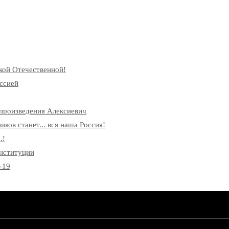
кой Отечественной!
ссией
произведения Алексиевич
ков станет... вся наша Россия!
.!
онституции
-19