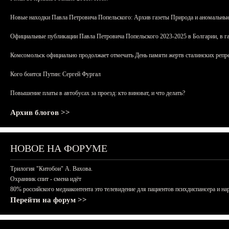
Новые находки Павла Петровича Попельского: Архив газеты Природа и аномальные
Официальные публикации Павла Петровича Попельского 2023-2025 в Болгарии, в г
Комсомольск официально продолжает отмечать День памяти жертв сталинских репрес
Кого боится Путин: Сергей Фургал
Повышение платы в автобусах за проезд: кто виноват, и что делать?
Архив блогов >>
НОВОЕ НА ФОРУМЕ
Трилогия "Китобои" А. Вахова.
Охранник спит - смена идёт
80% российского медиаконтента это телевидение для пациентов психдиспансера и на
Перейти на форум >>