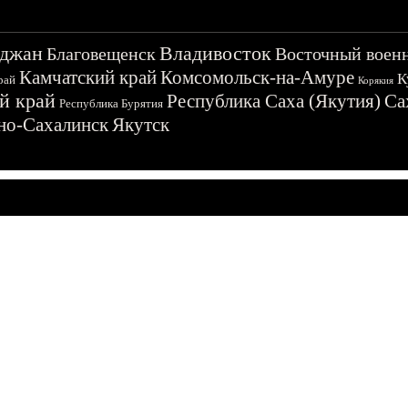
джан
Владивосток
Благовещенск
Восточный воен
Камчатский край
Комсомольск-на-Амуре
К
рай
Корякия
й край
Республика Саха (Якутия)
Са
Республика Бурятия
о-Сахалинск
Якутск