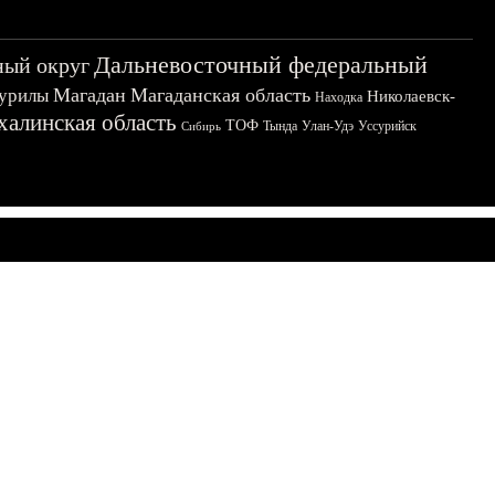
Дальневосточный федеральный
ный округ
Магадан
Магаданская область
урилы
Николаевск-
Находка
халинская область
ТОФ
Тында
Улан-Удэ
Уссурийск
Сибирь