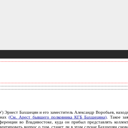
) Эрнест Бахшецян и его заместитель Александр Воробьев, наход
анах
(См. Арест бывшего полковника КГБ Бахшецяна)
. Такое за
ренции во Владивостоке, куда он прибыл представлять коллек
тировать вопрос о том, станет ли в этом случае Бахшецян снова