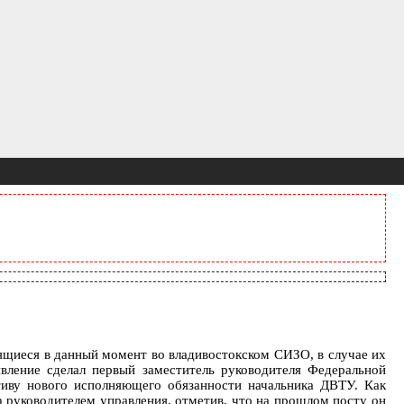
ящиеся в данный момент во владивостокском СИЗО, в случае их
явление сделал первый заместитель руководителя Федеральной
тиву нового исполняющего обязанности начальника ДВТУ. Как
 руководителем управления, отметив, что на прошлом посту он