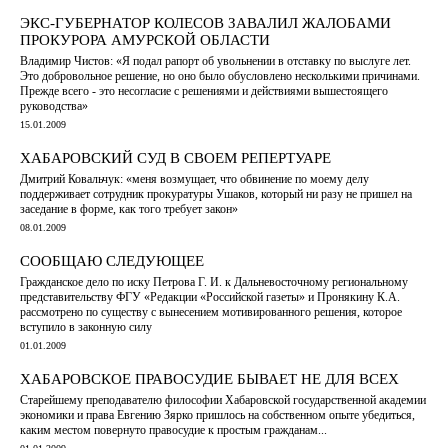
ЭКС-ГУБЕРНАТОР КОЛЕСОВ ЗАВАЛИЛ ЖАЛОБАМИ
ПРОКУРОРА АМУРСКОЙ ОБЛАСТИ
Владимир Чистов: «Я подал рапорт об увольнении в отставку по выслуге лет.
Это добровольное решение, но оно было обусловлено несколькими причинами.
Прежде всего - это несогласие с решениями и действиями вышестоящего
руководства»
15.01.2009
ХАБАРОВСКИЙ СУД В СВОЕМ РЕПЕРТУАРЕ
Дмитрий Ковальчук: «меня возмущает, что обвинение по моему делу
поддерживает сотрудник прокуратуры Ушаков, который ни разу не пришел на
заседание в форме, как того требует закон»
08.01.2009
СООБЩАЮ СЛЕДУЮЩЕЕ
Гражданское дело по иску Петрова Г. И. к Дальневосточному региональному
представительству ФГУ «Редакции «Российской газеты» и Пронякину К.А.
рассмотрено по существу с вынесением мотивированного решения, которое
вступило в законную силу
01.01.2009
ХАБАРОВСКОЕ ПРАВОСУДИЕ БЫВАЕТ НЕ ДЛЯ ВСЕХ
Старейшему преподавателю философии Хабаровской государственной академии
экономики и права Евгению Зярко пришлось на собственном опыте убедиться,
каким местом повернуто правосудие к простым гражданам...