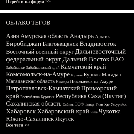
Перейти на форум >>
ОБЛАКО ТЕГОВ
Азия
Амурская область
Анадырь
Арктика
Биробиджан
Владивосток
Благовещенск
Дальневосточный
Восточный военный округ
федеральный округ
Дальний Восток
ЕАО
Камчатский край
Забайкалье
Забайкальский край
Комсомольск-на-Амуре
Магадан
Курилы
Корякия
Магаданская область
Николаевск-на-Амуре
Находка
Приморский
Петропавловск-Камчатский
край
Республика Саха (Якутия)
Республика Бурятия
Сахалинская область
ТОФ
Тында
Улан-Удэ
Уссурийск
Сибирь
Хабаровск
Хабаровский край
Чукотка
Чита
Южно-Сахалинск
Якутск
Все теги >>