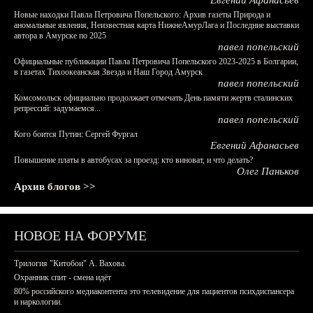
Евгений Афанасьев
Новые находки Павла Петровича Попельского: Архив газеты Природа и
аномальные явления, Неизвестная карта НижнеАмурЛага и Последние выставки
автора в Амурске по 2025
павел попельский
Официальные публикации Павла Петровича Попельского 2023-2025 в Болгарии,
в газетах Тихоокеанская Звезда и Наш Город Амурск
павел попельский
Комсомольск официально продолжает отмечать День памяти жертв сталинских
репрессий: задумаемся...
павел попельский
Кого боится Путин: Сергей Фургал
Евгений Афанасьев
Повышение платы в автобусах за проезд: кто виноват, и что делать?
Олег Паньков
Архив блогов >>
НОВОЕ НА ФОРУМЕ
Трилогия "Китобои" А. Вахова.
Охранник спит - смена идёт
80% российского медиаконтента это телевидение для пациентов психдиспансера
и наркологии.