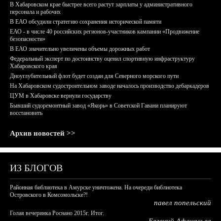
В Хабаровском крае быстрее всего растут зарплаты у административного
персонала и рабочих
В ЕАО обсудили стратегию сохранения исторической памяти
ЕАО - в числе 40 российских регионов-участников кампании «Продвижение
безопасности»
В ЕАО значительно увеличены объемы дорожных работ
Федеральный эксперт по достоинству оценил спортивную инфраструктуру
Хабаровского края
Дноуглубительный флот будет создан для Северного морского пути
На Хабаровском судостроительном заводе началось производство дебаркадеров
ЦУМ в Хабаровске вернули государству
Бывший судоремонтный завод «Якорь» в Советской Гавани планируют
восстановить
Архив новостей >>
ИЗ БЛОГОВ
Районная библиотека в Амурске уничтожена. На очереди библиотека
Островского в Комсомольске?!
павел попельский
Голая вечеринка Роснано 2015г. Итог.