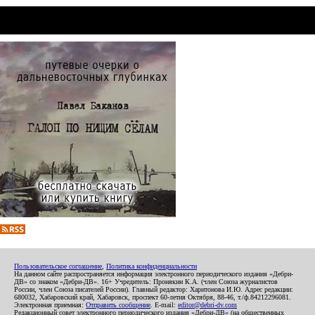
Пользовательское соглашение
,
Политика конфиденциальности
На данном сайте распространяется информация электронного периодического издания «Дебри-
ДВ» со знаком «Дебри-ДВ». 16+ Учредитель: Пронякин К.А. (член Союза журналистов
России, член Союза писателей России). Главный редактор: Харитонова И.Ю. Адрес редакции:
680032, Хабаровский край, Хабаровск, проспект 60-летия Октября, 88-46, т./ф.84212296081.
Электронная приемная:
Отправить сообщение
. E-mail:
editor@debri-dv.com
Редакционный совет электронного периодического издания «Дебри-ДВ» (на общественных