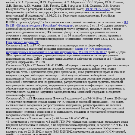
началах): К.А. Пронякин, И.Ю. Харитонова, А.Э. Мирмович, Ю.Н. Юрьев, Ю.В. Ковалев,
Л.Н. Левина, А.Ю. Жданов, Е.Н. Голубь, С.Н. Бурындин, Б.М. Сухинин, О.В. Егорова
Свидетельство о регистрации СМИ (Регистрационный номер)
ЭЛ № ФС77-45537
выдано
Федеральной службой по надзору в сфере связи, информационных технологий и массовых
коммуникаций (Роскомнадзор) 16.06.2011 г. Территория распространения: Российская
Федерация, зарубежные страны.
В 2006 г. проект «Дебри-ДВ» был создан как электронный частный архив, в соответствии с
ФЗ
№ 125 «Об архивном деле в Российской Федерации»
, согласно п. 2 ст. 13 «Создание архивов».
Основной фонд архива составляют публикации газет и журналов, изданные книги, а также
рукописи по дальневосточной (РФ) тематике. Доступ к архивным документам является
открытым в электронном виде, согласно п. 1 ст. 24 вышеобозначенного закона. Архивные
документы к частной собственности редакции не относятся, согласно ст.ст. 1275, 1276, 1306
Гражданского кодекса РФ
.
Согласно ч.2. п.3. ст.17 «Ответственность за правонарушения в сфере информации,
информационных технологий и защиты информации»
Закона РФ «Об информации,
информационных технологиях и о защите информации» (ФЗ-149 от 27.07.06 г.)
архив «Дебри-
ДВ», хранящий информацию, гражданско-правовую ответственность за распространение
информации не несет. Сайт и редакция основываются и работают на основании ст.8 «Право на
доступ к информации» ФЗ-149.
Согласно пп.3,4,6 ст.57 Закона РФ «О СМИ», «Редакция, главный редактор, журналист не несут
ответственности за распространение сведений, не соответствующих действительности и
порочащих честь и достоинство граждан и организаций, либо ущемляющих права и законные
интересы граждан, либо представляющих собой злоупотребление свободой массовой
информации и (или) правами журналиста: ...если они являются дословным воспроизведением
сообщений и материалов или их фрагментов, распространенных другим средством массовой
информации (а также сообщения, переданные в пресс-релизах и информация государственных,
общественных организаций и объединений), которое может быть установлено и привлечено к
ответственности за данное нарушение законодательства Российской Федерации о средствах
массовой информации».
Согласно абз.3, п.13 Постановления Пленума Верховного Суда РФ №16 от 15 июня 2010 года
«О практике применения судами Закона РФ «О средствах массовой информации», «по делам,
вытекающим из содержания распространенной информации, распространитель не является
надлежащим ответчиком, поскольку исходя из положений Закона РФ «О средствах массовой
информации» не вправе вмешиваться в деятельность редакции, в ходе которой определяется
содержание сообщений и материалов».
Воспользуйтесь «Правом на ответ» (ст.46 Закона РФ «О СМИ»).
«В соответствии с положением ч.3 ст.196 ГПК РФ, обязанность компенсации морального вреда
подлежит возложению на авторов, а по опубликованию опровержения, в порядке ч.2 ст.152 ГК
РФ - на учредителя и главного редактор», - из апелляционного определения Хабаровского
краевого суда от 22.08.2012 г. (дело №33-5325/2012) председательствующего И.И.Куликовой,
судей С.И.Дорожко, Н.В.Пестовой.