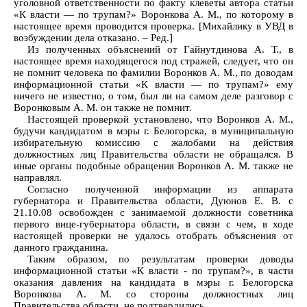
уголовной ответственности по факту клеветы автора статьи
«К власти — по трупам?» Воронкова А. М., по которому в
настоящее время проводится проверка. [Михайлику в УВД в
возбуждении дела отказано. – Ред.]
Из полученных объяснений от Гайнутдинова А. Т., в
настоящее время находящегося под стражей, следует, что он
не помнит человека по фамилии Воронков А. М., по доводам
информационной статьи «К власти — по трупам?» ему
ничего не известно, о том, был ли на самом деле разговор с
Воронковым А. М. он также не помнит.
Настоящей проверкой установлено, что Воронков А. М.,
будучи кандидатом в мэры г. Белогорска, в муниципальную
избирательную комиссию с жалобами на действия
должностных лиц Правительства области не обращался. В
иные органы подобные обращения Воронков А. М. также не
направлял.
Согласно полученной информации из аппарата
губернатора и Правительства области, Дуюнов Е. В. с
21.10.08 освобожден с занимаемой должности советника
первого вице-губернатора области, в связи с чем, в ходе
настоящей проверки не удалось отобрать объяснения от
данного гражданина.
Таким образом, по результатам проверки доводы
информационной статьи «К власти - по трупам?», в части
оказания давления на кандидата в мэры г. Белогорска
Воронкова А. М. со стороны должностных лиц
Правительства области, не подтвердились.