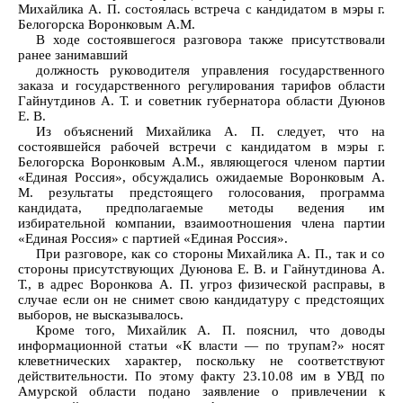
Михайлика А. П. состоялась встреча с кандидатом в мэры г.
Белогорска Воронковым А.М.
В ходе состоявшегося разговора также присутствовали
ранее занимавший
должность руководителя управления государственного
заказа и государственного регулирования тарифов области
Гайнутдинов А. Т. и советник губернатора области Дуюнов
Е. В.
Из объяснений Михайлика А. П. следует, что на
состоявшейся рабочей встречи с кандидатом в мэры г.
Белогорска Воронковым А.М., являющегося членом партии
«Единая Россия», обсуждались ожидаемые Воронковым А.
М. результаты предстоящего голосования, программа
кандидата, предполагаемые методы ведения им
избирательной компании, взаимоотношения члена партии
«Единая Россия» с партией «Единая Россия».
При разговоре, как со стороны Михайлика А. П., так и со
стороны присутствующих Дуюнова Е. В. и Гайнутдинова А.
Т., в адрес Воронкова А. П. угроз физической расправы, в
случае если он не снимет свою кандидатуру с предстоящих
выборов, не высказывалось.
Кроме того, Михайлик А. П. пояснил, что доводы
информационной статьи «К власти — по трупам?» носят
клеветнических характер, поскольку не соответствуют
действительности. По этому факту 23.10.08 им в УВД по
Амурской области подано заявление о привлечении к