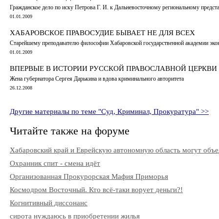
Гражданское дело по иску Петрова Г. И. к Дальневосточному региональному предс
01.01.2009
ХАБАРОВСКОЕ ПРАВОСУДИЕ БЫВАЕТ НЕ ДЛЯ ВСЕХ
Старейшему преподавателю философии Хабаровской государственной академии эконо
01.01.2009
ВПЕРВЫЕ В ИСТОРИИ РУССКОЙ ПРАВОСЛАВНОЙ ЦЕРКВИ
Жена губернатора Сергея Дарькина и вдова криминального авторитета
26.12.2008
Другие материалы по теме "Суд, Криминал, Прокуратура" >>
Читайте также на форуме
Хабаровский край и Еврейскую автономную область могут объ
Охранник спит - смена идёт
Организованная Прокурорская Мафия Приморья
Космодром Восточный. Кто всё-таки ворует деньги?!
Когнитивный диссонанс
сирота нуждаюсь в приобретении жилья