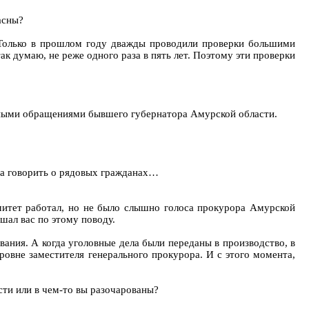
асны?
. Только в прошлом году дважды проводили проверки большими
так думаю, не реже одного раза в пять лет. Поэтому эти проверки
етными обращениями бывшего губернатора Амурской области.
гда говорить о рядовых гражданах…
митет работал, но не было слышно голоса прокурора Амурской
ышал вас по этому поводу.
вания. А когда уголовные дела были переданы в производство, в
ровне заместителя генерального прокурора. И с этого момента,
сти или в чем-то вы разочарованы?