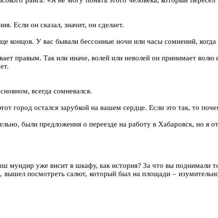
сокого ранга: «Я не могу понять этого человека, который пересел 
. Если он сказал, значит, он сделает.
онце концов. У вас бывали бессонные ночи или часы сомнений, когд
ает правым. Так или иначе, волей или неволей он принимает волю и
ет.
основном, всегда сомневался.
 этот город остался зарубкой на вашем сердце. Если это так, то поч
ельно, были предложения о переезде на работу в Хабаровск, но я от
ваш мундир уже висит в шкафу, как история? За что вы поднимали т
е, вышел посмотреть салют, который был на площади – изумительно