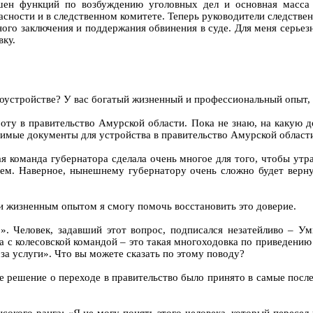
ишен функций по возбуждению уголовных дел и основная масса
асности и в следственном комитете. Теперь руководители следств
ого заключения и поддержания обвинения в суде. Для меня серьез
вку.
доустройстве? У вас богатый жизненный и профессиональный опыт, 
оту в правительство Амурской области. Пока не знаю, на какую д
имые документы для устройства в правительство Амурской област
 команда губернатора сделала очень многое для того, чтобы утрат
аем. Наверное, нынешнему губернатору очень сложно будет верну
и и жизненным опытом я смогу помочь восстановить это доверие.
 Человек, задавший этот вопрос, подписался незатейливо – Ум
ла с колесовской командой – это такая многоходовка по приведени
за услуги». Что вы можете сказать по этому поводу?
еле решение о переходе в правительство было принято в самые пос