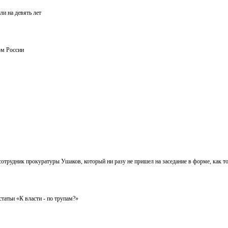
и на девять лет
ом России
отрудник прокуратуры Ушаков, который ни разу не пришел на заседание в форме, как то
атьи «К власти - по трупам?»