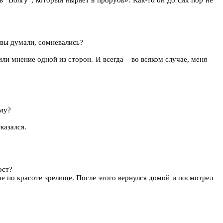
в “Волгу”, который ныряет в прорубь». Как-то он до сих пор не
а вы думали, сомневались?
ли мнение одной из сторон. И всегда – во всяком случае, меня –
ему?
казался.
ост?
е по красоте зрелище. После этого вернулся домой и посмотрел