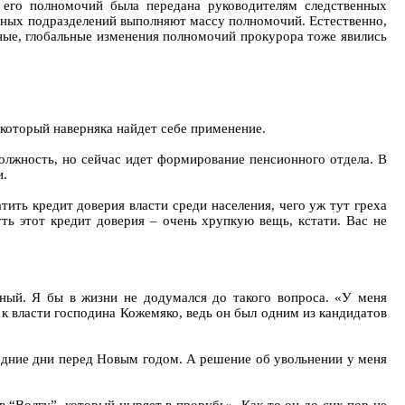
 его полномочий была передана руководителям следственных
енных подразделений выполняют массу полномочий. Естественно,
ные, глобальные изменения полномочий прокурора тоже явились
который наверняка найдет себе применение.
олжность, но сейчас идет формирование пенсионного отдела. В
и.
ить кредит доверия власти среди населения, чего уж тут греха
ть этот кредит доверия – очень хрупкую вещь, кстати. Вас не
ный. Я бы в жизни не додумался до такого вопроса. «У меня
ю к власти господина Кожемяко, ведь он был одним из кандидатов
ледние дни перед Новым годом. А решение об увольнении у меня