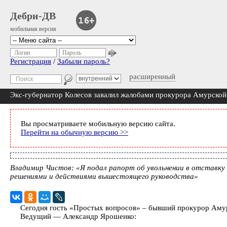
Дебри-ДВ
мобильная версия
Логин
Пароль
Регистрация
/
Забыли пароль?
расширенный
Экс-губернатор Колесов завалил жалобами прокурора Амурской
Вы просматриваете мобильную версию сайта.
Перейти на обычную версию >>
Владимир Чистов: «Я подал рапорт об увольнении в отставку п
решениями и действиями вышестоящего руководства»
Сегодня гость «Простых вопросов» – бывший прокурор Аму
Ведущий — Александр Ярошенко: