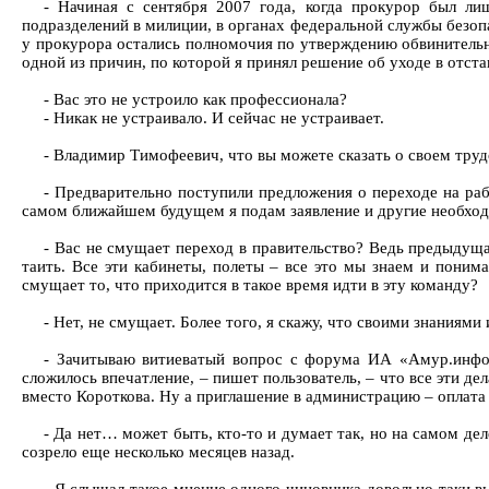
- Начиная с сентября 2007 года, когда прокурор был л
подразделений в милиции, в органах федеральной службы безоп
у прокурора остались полномочия по утверждению обвинительн
одной из причин, по которой я принял решение об уходе в отста
- Вас это не устроило как профессионала?
- Никак не устраивало. И сейчас не устраивает.
- Владимир Тимофеевич, что вы можете сказать о своем тру
- Предварительно поступили предложения о переходе на раб
самом ближайшем будущем я подам заявление и другие необход
- Вас не смущает переход в правительство? Ведь предыдущая
таить. Все эти кабинеты, полеты – все это мы знаем и поним
смущает то, что приходится в такое время идти в эту команду?
- Нет, не смущает. Более того, я скажу, что своими знаниям
- Зачитываю витиеватый вопрос с форума ИА «Амур.инфо».
сложилось впечатление, – пишет пользователь, – что все эти де
вместо Короткова. Ну а приглашение в администрацию – оплата 
- Да нет… может быть, кто-то и думает так, но на самом д
созрело еще несколько месяцев назад.