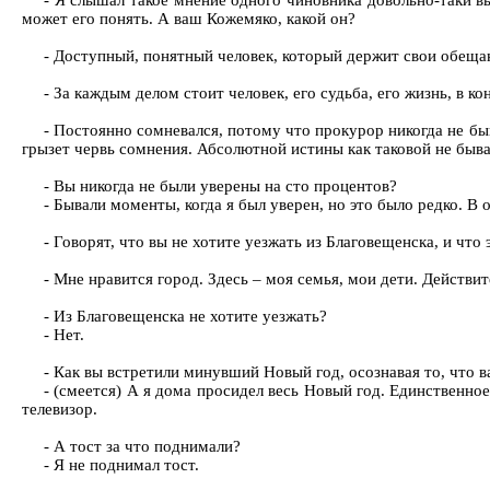
- Я слышал такое мнение одного чиновника довольно-таки вы
может его понять. А ваш Кожемяко, какой он?
- Доступный, понятный человек, который держит свои обещания
- За каждым делом стоит человек, его судьба, его жизнь, в к
- Постоянно сомневался, потому что прокурор никогда не быв
грызет червь сомнения. Абсолютной истины как таковой не быва
- Вы никогда не были уверены на сто процентов?
- Бывали моменты, когда я был уверен, но это было редко. В 
- Говорят, что вы не хотите уезжать из Благовещенска, и что
- Мне нравится город. Здесь – моя семья, мои дети. Действит
- Из Благовещенска не хотите уезжать?
- Нет.
- Как вы встретили минувший Новый год, осознавая то, что 
- (смеется) А я дома просидел весь Новый год. Единственно
телевизор.
- А тост за что поднимали?
- Я не поднимал тост.