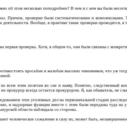
ожно об этом несколько поподробнее? В чем и с кем вы были несогл
о раз. Причем, проверки были систематическими и комплексными
м деятельности. Вообще, в практике такие проверки проводятся, я 
на первая проверка. Хотя, в общем-то, они были связаны с конкр
противостоять просьбам и жалобам высоких чиновников, что уж то
чиной.
по всем этим полетам во сне и наяву. Понятно, следственный ко
, но прокурор всегда остается прокурором. Я, как обыватель, не сл
следованием этих уголовных дел на первоначальной стадии расследо
нно, и надзорные функции вместе с этим были переданы туда на у
Амурской области наблюдала со стороны.
ывают человеческое сожаление в силу их, может быть, незавершенно