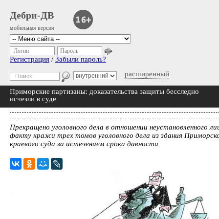
Дебри-ДВ
мобильная версия
Логин
Пароль
Регистрация
/
Забыли пароль?
расширенный
Приморские партизаны: доказательства защиты бесследно
исчезли в суде
Прекращено уголовного дела в отношении неустановленного ли
факту кражи трех томов уголовного дела из здания Приморск
краевого суда за истечением срока давности