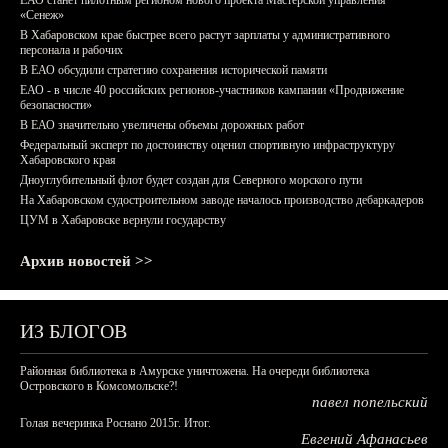
ЕАО станет пилотным регионом нового проекта Мастерской управления
«Сенеж»
В Хабаровском крае быстрее всего растут зарплаты у административного
персонала и рабочих
В ЕАО обсудили стратегию сохранения исторической памяти
ЕАО - в числе 40 российских регионов-участников кампании «Продвижение
безопасности»
В ЕАО значительно увеличены объемы дорожных работ
Федеральный эксперт по достоинству оценил спортивную инфраструктуру
Хабаровского края
Дноуглубительный флот будет создан для Северного морского пути
На Хабаровском судостроительном заводе началось производство дебаркадеров
ЦУМ в Хабаровске вернули государству
Архив новостей >>
ИЗ БЛОГОВ
Районная библиотека в Амурске уничтожена. На очереди библиотека
Островского в Комсомольске?!
павел попельский
Голая вечеринка Роснано 2015г. Итог.
Евгений Афанасьев