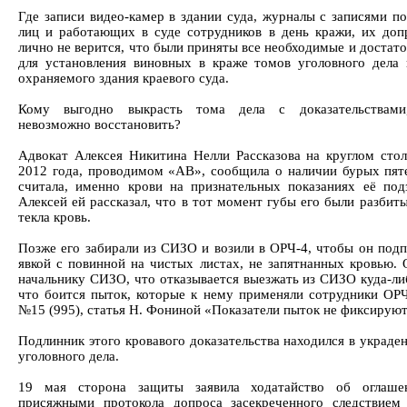
Где записи видео-камер в здании суда, журналы с записями 
лиц и работающих в суде сотрудников в день кражи, их до
лично не верится, что были приняты все необходимые и достат
для установления виновных в краже томов уголовного дела
охраняемого здания краевого суда.
Кому выгодно выкрасть тома дела с доказательствами
невозможно восстановить?
Адвокат Алексея Никитина Нелли Рассказова на круглом стол
2012 года, проводимом «АВ», сообщила о наличии бурых пяте
считала, именно крови на признательных показаниях её под
Алексей ей рассказал, что в тот момент губы его были разбиты
текла кровь.
Позже его забирали из СИЗО и возили в ОРЧ-4, чтобы он подп
явкой с повинной на чистых листах, не запятнанных кровью. 
начальнику СИЗО, что отказывается выезжать из СИЗО куда-ли
что боится пыток, которые к нему применяли сотрудники ОРЧ
№15 (995), статья Н. Фониной «Показатели пыток не фиксируютс
Подлинник этого кровавого доказательства находился в украде
уголовного дела.
19 мая сторона защиты заявила ходатайство об оглаше
присяжными протокола допроса засекреченного следствием 