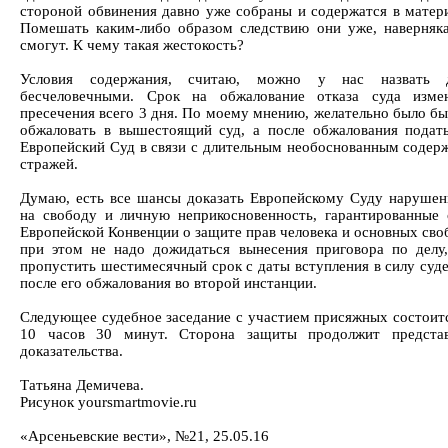
стороной обвинения давно уже собраны и содержатся в матери
Помешать каким-либо образом следствию они уже, наверняка
смогут. К чему такая жестокость?
Условия содержания, считаю, можно у нас назвать
бесчеловечными. Срок на обжалование отказа суда изме
пресечения всего 3 дня. По моему мнению, желательно было бы
обжаловать в вышестоящий суд, а после обжалования подат
Европейский Суд в связи с длительным необоснованным содер
стражей.
Думаю, есть все шансы доказать Европейскому Суду нарушен
на свободу и личную неприкосновенность, гарантированные с
Европейской Конвенции о защите прав человека и основных сво
при этом не надо дожидаться вынесения приговора по делу
пропустить шестимесячный срок с даты вступления в силу суде
после его обжалования во второй инстанции.
Следующее судебное заседание с участием присяжных состоитс
10 часов 30 минут. Сторона защиты продолжит представ
доказательства.
Татьяна Демичева.
Рисунок yoursmartmovie.ru
«Арсеньевские вести», №21, 25.05.16