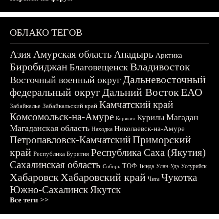
ОБЛАКО ТЕГОВ
Азия
Амурская область
Анадырь
Арктика
Биробиджан
Владивосток
Благовещенск
Дальневосточный
Восточный военный округ
федеральный округ
Дальний Восток
ЕАО
Камчатский край
Забайкалье
Забайкальский край
Комсомольск-на-Амуре
Магадан
Курилы
Корякия
Магаданская область
Николаевск-на-Амуре
Находка
Приморский
Петропавловск-Камчатский
край
Республика Саха (Якутия)
Республика Бурятия
Сахалинская область
ТОФ
Тында
Улан-Удэ
Уссурийск
Сибирь
Хабаровск
Хабаровский край
Чукотка
Чита
Южно-Сахалинск
Якутск
Все теги >>