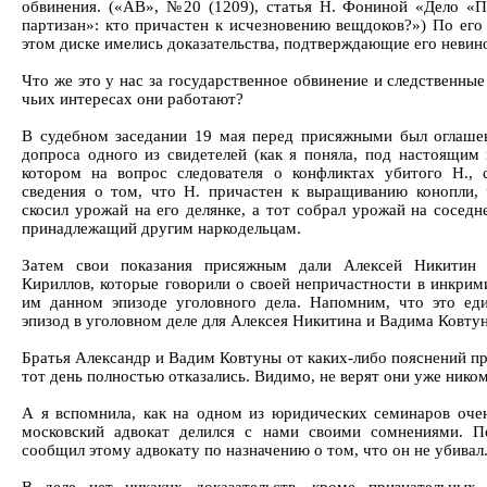
обвинения. («АВ», №20 (1209), статья Н. Фониной «Дело «
партизан»: кто причастен к исчезновению вещдоков?») По его 
этом диске имелись доказательства, подтверждающие его невин
Что же это у нас за государственное обвинение и следственны
чьих интересах они работают?
В судебном заседании 19 мая перед присяжными был оглаше
допроса одного из свидетелей (как я поняла, под настоящим 
котором на вопрос следователя о конфликтах убитого Н., 
сведения о том, что Н. причастен к выращиванию конопли, 
скосил урожай на его делянке, а тот собрал урожай на соседн
принадлежащий другим наркодельцам.
Затем свои показания присяжным дали Алексей Никитин
Кириллов, которые говорили о своей непричастности в инкри
им данном эпизоде уголовного дела. Напомним, что это ед
эпизод в уголовном деле для Алексея Никитина и Вадима Ковтун
Братья Александр и Вадим Ковтуны от каких-либо пояснений п
тот день полностью отказались. Видимо, не верят они уже ником
А я вспомнила, как на одном из юридических семинаров оче
московский адвокат делился с нами своими сомнениями. 
сообщил этому адвокату по назначению о том, что он не убивал