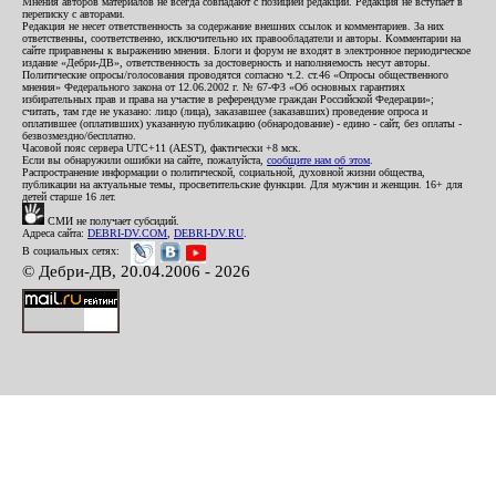
Мнения авторов материалов не всегда совпадают с позицией редакции. Редакция не вступает в
переписку с авторами.
Редакция не несет ответственность за содержание внешних ссылок и комментариев. За них
ответственны, соответственно, исключительно их правообладатели и авторы. Комментарии на
сайте приравнены к выражению мнения. Блоги и форум не входят в электронное периодическое
издание «Дебри-ДВ», ответственность за достоверность и наполняемость несут авторы.
Политические опросы/голосования проводятся согласно ч.2. ст.46 «Опросы общественного
мнения» Федерального закона от 12.06.2002 г. № 67-ФЗ «Об основных гарантиях
избирательных прав и права на участие в референдуме граждан Российской Федерации»;
считать, там где не указано: лицо (лица), заказавшее (заказавших) проведение опроса и
оплатившее (оплативших) указанную публикацию (обнародование) - едино - сайт, без оплаты -
безвозмездно/бесплатно.
Часовой пояс сервера UTC+11 (AEST), фактически +8 мск.
Если вы обнаружили ошибки на сайте, пожалуйста,
сообщите нам об этом
.
Распространение информации о политической, социальной, духовной жизни общества,
публикации на актуальные темы, просветительские функции. Для мужчин и женщин. 16+ для
детей старше 16 лет.
СМИ не получает субсидий.
Адреса сайта:
DEBRI-DV.COM
,
DEBRI-DV.RU
.
В социальных сетях:
© Дебри-ДВ, 20.04.2006 - 2026