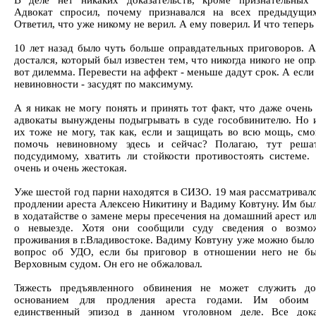
В деле нет никаких доказательств, кроме признательных 
Адвокат спросил, почему признавался на всех предыдущи
Ответил, что уже никому не верил. А ему поверил. И что теперь
10 лет назад было чуть больше оправдательных приговоров. А
достался, который был известен тем, что никогда никого не оп
вот дилемма. Перевести на аффект - меньше дадут срок. А если
невиновности - засудят по максимуму.
А я никак не могу понять и принять тот факт, что даже очень
адвокаты вынуждены подыгрывать в суде гособвинителю. Но 
их тоже не могу, так как, если и защищать во всю мощь, смо
помочь невиновному эдесь и сейчас? Полагаю, тут реша
подсудимому, хватить ли стойкости противостоять системе.
очень и очень жестокая.
Уже шестой год парни находятся в СИЗО. 19 мая рассматривалс
продлении ареста Алексею Никитину и Вадиму Ковтуну. Им был
в ходатайстве о замене меры пресечения на домашний арест ил
о невыезде. Хотя они сообщили суду сведения о возмо
проживания в г.Владивостоке. Вадиму Ковтуну уже можно было
вопрос об УДО, если бы приговор в отношении него не б
Верховным судом. Он его не обжаловал.
Тяжесть предъявленного обвинения не может служить до
основанием для продления ареста годами. Им обоим 
единственный эпизод в данном уголовном деле. Все дока