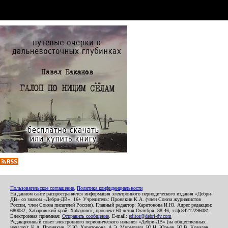
Пользовательское соглашение
,
Политика конфиденциальности
На данном сайте распространяется информация электронного периодического издания «Дебри-
ДВ» со знаком «Дебри-ДВ». 16+ Учредитель: Пронякин К.А. (член Союза журналистов
России, член Союза писателей России). Главный редактор: Харитонова И.Ю. Адрес редакции:
680032, Хабаровский край, Хабаровск, проспект 60-летия Октября, 88-46, т./ф.84212296081.
Электронная приемная:
Отправить сообщение
. E-mail:
editor@debri-dv.com
Редакционный совет электронного периодического издания «Дебри-ДВ» (на общественных
началах): К.А. Пронякин, И.Ю. Харитонова, А.Э. Мирмович, Ю.Н. Юрьев, Ю.В. Ковалев,