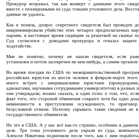
Прокурор возражал, так как конверт с данными этого свиде
вместе с похищенными из суда томами уголовного дела. Восста
данные не удалось.
Как я поняла, допрос секретного свидетеля был проведен до
инкриминировали убийство этих четырех предполагаемых нар
парням, в настоящее время сидящим за решеткой на скамье п
Суд согласился с доводами прокурора и отказал защите
ходатайстве.
Мне не понятно, почему не нашли свидетеля, если ран
установлен и потом засекречен не кем-нибудь, а самим органом
Во время поездки по США по межправительственной програ
российских юристов из шести человек в феврале-марте этого
много встреч с американскими юристами (прокурорами,
адвокатами, научными сотрудниками университетов) в разных ш
они утверждали, можно сказать, в один голос о том, что, есл
факт того, что стороной обвинения сокрыто хотя бы одно дока
невиновности в преступлении осужденного, то приговор
безусловной отмене. Поэтому скрывать такие сведения не в
государственного обвинителя.
Но это в США. А у нас всё как-то странно, особенно в данном
деле. Три тома уголовного дела украли из суда, компьют
Алексея Никитина подменили после того, как с ним поработа