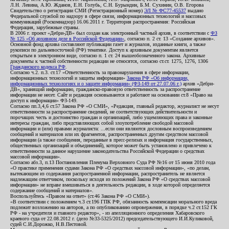
Л.Н. Левина, А.Ю. Жданов, Е.Н. Голубь, С.Н. Бурындин, Б.М. Сухинин, О.В. Егорова
Свидетельство о регистрации СМИ (Регистрационный номер)
ЭЛ № ФС77-45537
выдано
Федеральной службой по надзору в сфере связи, информационных технологий и массовых
коммуникаций (Роскомнадзор) 16.06.2011 г. Территория распространения: Российская
Федерация, зарубежные страны.
В 2006 г. проект «Дебри-ДВ» был создан как электронный частный архив, в соответствии с
ФЗ
№ 125 «Об архивном деле в Российской Федерации»
, согласно п. 2 ст. 13 «Создание архивов».
Основной фонд архива составляют публикации газет и журналов, изданные книги, а также
рукописи по дальневосточной (РФ) тематике. Доступ к архивным документам является
открытым в электронном виде, согласно п. 1 ст. 24 вышеобозначенного закона. Архивные
документы к частной собственности редакции не относятся, согласно ст.ст. 1275, 1276, 1306
Гражданского кодекса РФ
.
Согласно ч.2. п.3. ст.17 «Ответственность за правонарушения в сфере информации,
информационных технологий и защиты информации»
Закона РФ «Об информации,
информационных технологиях и о защите информации» (ФЗ-149 от 27.07.06 г.)
архив «Дебри-
ДВ», хранящий информацию, гражданско-правовую ответственность за распространение
информации не несет. Сайт и редакция основываются и работают на основании ст.8 «Право на
доступ к информации» ФЗ-149.
Согласно пп.3,4,6 ст.57 Закона РФ «О СМИ», «Редакция, главный редактор, журналист не несут
ответственности за распространение сведений, не соответствующих действительности и
порочащих честь и достоинство граждан и организаций, либо ущемляющих права и законные
интересы граждан, либо представляющих собой злоупотребление свободой массовой
информации и (или) правами журналиста: ...если они являются дословным воспроизведением
сообщений и материалов или их фрагментов, распространенных другим средством массовой
информации (а также сообщения, переданные в пресс-релизах и информация государственных,
общественных организаций и объединений), которое может быть установлено и привлечено к
ответственности за данное нарушение законодательства Российской Федерации о средствах
массовой информации».
Согласно абз.3, п.13 Постановления Пленума Верховного Суда РФ №16 от 15 июня 2010 года
«О практике применения судами Закона РФ «О средствах массовой информации», «по делам,
вытекающим из содержания распространенной информации, распространитель не является
надлежащим ответчиком, поскольку исходя из положений Закона РФ «О средствах массовой
информации» не вправе вмешиваться в деятельность редакции, в ходе которой определяется
содержание сообщений и материалов».
Воспользуйтесь «Правом на ответ» (ст.46 Закона РФ «О СМИ»).
«В соответствии с положением ч.3 ст.196 ГПК РФ, обязанность компенсации морального вреда
подлежит возложению на авторов, а по опубликованию опровержения, в порядке ч.2 ст.152 ГК
РФ - на учредителя и главного редактор», - из апелляционного определения Хабаровского
краевого суда от 22.08.2012 г. (дело №33-5325/2012) председательствующего И.И.Куликовой,
судей С.И.Дорожко, Н.В.Пестовой.