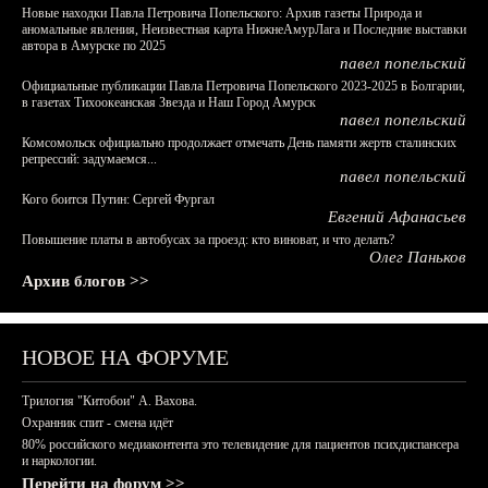
Новые находки Павла Петровича Попельского: Архив газеты Природа и
аномальные явления, Неизвестная карта НижнеАмурЛага и Последние выставки
автора в Амурске по 2025
павел попельский
Официальные публикации Павла Петровича Попельского 2023-2025 в Болгарии,
в газетах Тихоокеанская Звезда и Наш Город Амурск
павел попельский
Комсомольск официально продолжает отмечать День памяти жертв сталинских
репрессий: задумаемся...
павел попельский
Кого боится Путин: Сергей Фургал
Евгений Афанасьев
Повышение платы в автобусах за проезд: кто виноват, и что делать?
Олег Паньков
Архив блогов >>
НОВОЕ НА ФОРУМЕ
Трилогия "Китобои" А. Вахова.
Охранник спит - смена идёт
80% российского медиаконтента это телевидение для пациентов психдиспансера
и наркологии.
Перейти на форум >>