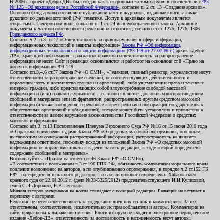
В 2006 г. проект «Дебри-ДВ» был создан как электронный частный архив, в соответствии с
ФЗ
№ 125 «Об архивном деле в Российской Федерации»
, согласно п. 2 ст. 13 «Создание архивов».
Основной фонд архива составляют публикации газет и журналов, изданные книги, а также
рукописи по дальневосточной (РФ) тематике. Доступ к архивным документам является
открытым в электронном виде, согласно п. 1 ст. 24 вышеобозначенного закона. Архивные
документы к частной собственности редакции не относятся, согласно ст.ст. 1275, 1276, 1306
Гражданского кодекса РФ
.
Согласно ч.2. п.3. ст.17 «Ответственность за правонарушения в сфере информации,
информационных технологий и защиты информации»
Закона РФ «Об информации,
информационных технологиях и о защите информации» (ФЗ-149 от 27.07.06 г.)
архив «Дебри-
ДВ», хранящий информацию, гражданско-правовую ответственность за распространение
информации не несет. Сайт и редакция основываются и работают на основании ст.8 «Право на
доступ к информации» ФЗ-149.
Согласно пп.3,4,6 ст.57 Закона РФ «О СМИ», «Редакция, главный редактор, журналист не несут
ответственности за распространение сведений, не соответствующих действительности и
порочащих честь и достоинство граждан и организаций, либо ущемляющих права и законные
интересы граждан, либо представляющих собой злоупотребление свободой массовой
информации и (или) правами журналиста: ...если они являются дословным воспроизведением
сообщений и материалов или их фрагментов, распространенных другим средством массовой
информации (а также сообщения, переданные в пресс-релизах и информация государственных,
общественных организаций и объединений), которое может быть установлено и привлечено к
ответственности за данное нарушение законодательства Российской Федерации о средствах
массовой информации».
Согласно абз.3, п.13 Постановления Пленума Верховного Суда РФ №16 от 15 июня 2010 года
«О практике применения судами Закона РФ «О средствах массовой информации», «по делам,
вытекающим из содержания распространенной информации, распространитель не является
надлежащим ответчиком, поскольку исходя из положений Закона РФ «О средствах массовой
информации» не вправе вмешиваться в деятельность редакции, в ходе которой определяется
содержание сообщений и материалов».
Воспользуйтесь «Правом на ответ» (ст.46 Закона РФ «О СМИ»).
«В соответствии с положением ч.3 ст.196 ГПК РФ, обязанность компенсации морального вреда
подлежит возложению на авторов, а по опубликованию опровержения, в порядке ч.2 ст.152 ГК
РФ - на учредителя и главного редактор», - из апелляционного определения Хабаровского
краевого суда от 22.08.2012 г. (дело №33-5325/2012) председательствующего И.И.Куликовой,
судей С.И.Дорожко, Н.В.Пестовой.
Мнения авторов материалов не всегда совпадают с позицией редакции. Редакция не вступает в
переписку с авторами.
Редакция не несет ответственность за содержание внешних ссылок и комментариев. За них
ответственны, соответственно, исключительно их правообладатели и авторы. Комментарии на
сайте приравнены к выражению мнения. Блоги и форум не входят в электронное периодическое
издание «Дебри-ДВ», ответственность за достоверность и наполняемость несут авторы.