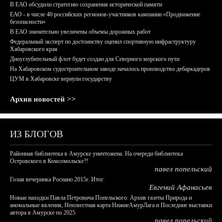
В ЕАО обсудили стратегию сохранения исторической памяти
ЕАО - в числе 40 российских регионов-участников кампании «Продвижение
безопасности»
В ЕАО значительно увеличены объемы дорожных работ
Федеральный эксперт по достоинству оценил спортивную инфраструктуру
Хабаровского края
Дноуглубительный флот будет создан для Северного морского пути
На Хабаровском судостроительном заводе началось производство дебаркадеров
ЦУМ в Хабаровске вернули государству
Архив новостей >>
ИЗ БЛОГОВ
Районная библиотека в Амурске уничтожена. На очереди библиотека
Островского в Комсомольске?!
павел попельский
Голая вечеринка Роснано 2015г. Итог.
Евгений Афанасьев
Новые находки Павла Петровича Попельского: Архив газеты Природа и
аномальные явления, Неизвестная карта НижнеАмурЛага и Последние выставки
автора в Амурске по 2025
павел попельский