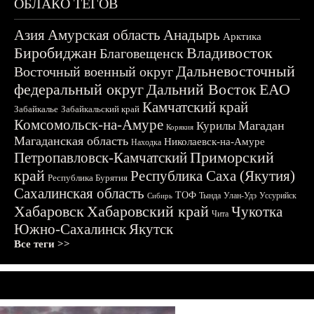
ОБЛАКО ТЕГОВ
Азия
Амурская область
Анадырь
Арктика
Биробиджан
Владивосток
Благовещенск
Дальневосточный
Восточный военный округ
федеральный округ
Дальний Восток
ЕАО
Камчатский край
Забайкалье
Забайкальский край
Комсомольск-на-Амуре
Магадан
Курилы
Корякия
Магаданская область
Николаевск-на-Амуре
Находка
Приморский
Петропавловск-Камчатский
край
Республика Саха (Якутия)
Республика Бурятия
Сахалинская область
ТОФ
Тында
Улан-Удэ
Уссурийск
Сибирь
Хабаровск
Хабаровский край
Чукотка
Чита
Южно-Сахалинск
Якутск
Все теги >>