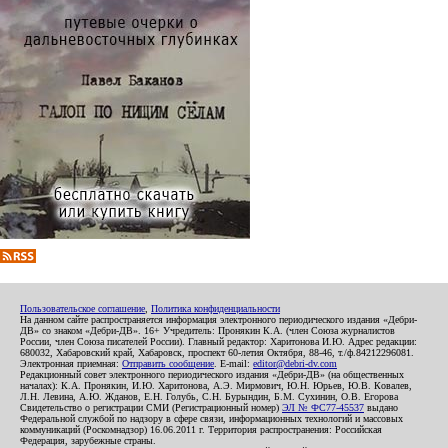
Пользовательское соглашение
,
Политика конфиденциальности
На данном сайте распространяется информация электронного периодического издания «Дебри-
ДВ» со знаком «Дебри-ДВ». 16+ Учредитель: Пронякин К.А. (член Союза журналистов
России, член Союза писателей России). Главный редактор: Харитонова И.Ю. Адрес редакции:
680032, Хабаровский край, Хабаровск, проспект 60-летия Октября, 88-46, т./ф.84212296081.
Электронная приемная:
Отправить сообщение
. E-mail:
editor@debri-dv.com
Редакционный совет электронного периодического издания «Дебри-ДВ» (на общественных
началах): К.А. Пронякин, И.Ю. Харитонова, А.Э. Мирмович, Ю.Н. Юрьев, Ю.В. Ковалев,
Л.Н. Левина, А.Ю. Жданов, Е.Н. Голубь, С.Н. Бурындин, Б.М. Сухинин, О.В. Егорова
Свидетельство о регистрации СМИ (Регистрационный номер)
ЭЛ № ФС77-45537
выдано
Федеральной службой по надзору в сфере связи, информационных технологий и массовых
коммуникаций (Роскомнадзор) 16.06.2011 г. Территория распространения: Российская
Федерация, зарубежные страны.