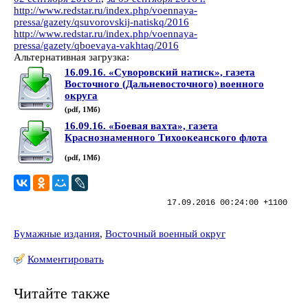
http://www.redstar.ru/index.php/voennaya-
pressa/gazety/qsuvorovskij-natiskq/2016
http://www.redstar.ru/index.php/voennaya-
pressa/gazety/qboevaya-vakhtaq/2016
Альтернативная загрузка:
16.09.16. «Суворовский натиск», газета
Восточного (Дальневосточного) военного
округа
(pdf, 1Мб)
16.09.16. «Боевая вахта», газета
Краснознаменного Тихоокеанского флота
(pdf, 1Мб)
17.09.2016 00:24:00 +1100
Бумажные издания
,
Восточный военный округ
Комментировать
Читайте также