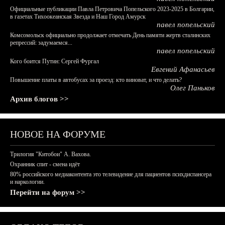
Официальные публикации Павла Петровича Попельского 2023-2025 в Болгарии,
в газетах Тихоокеанская Звезда и Наш Город Амурск
павел попельский
Комсомольск официально продолжает отмечать День памяти жертв сталинских
репрессий: задумаемся...
павел попельский
Кого боится Путин: Сергей Фургал
Евгений Афанасьев
Повышение платы в автобусах за проезд: кто виноват, и что делать?
Олег Паньков
Архив блогов >>
НОВОЕ НА ФОРУМЕ
Трилогия "Китобои" А. Вахова.
Охранник спит - смена идёт
80% российского медиаконтента это телевидение для пациентов психдиспансера
и наркологии.
Перейти на форум >>