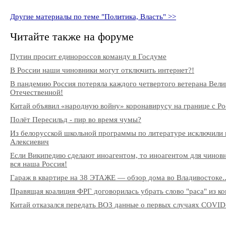
Другие материалы по теме "Политика, Власть" >>
Читайте также на форуме
Путин просит единороссов команду в Госдуме
В России наши чиновники могут отключить интернет?!
В пандемию Россия потеряла каждого четвертого ветерана Вели
Отечественной!
Китай объявил «народную войну» коронавирусу на границе с Ро
Полёт Пересильд - пир во время чумы?
Из белорусской школьной программы по литературе исключили 
Алексиевич
Если Википедию сделают иноагентом, то иноагентом для чиновни
вся наша Россия!
Гараж в квартире на 38 ЭТАЖЕ — обзор дома во Владивостоке..
Правящая коалиция ФРГ договорилась убрать слово "раса" из к
Китай отказался передать ВОЗ данные о первых случаях COVID