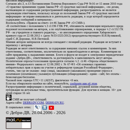
массовой информации».
Согласно абз.3, п.13 Постановления Пленума Верховного Суда РФ №16 от 15 июня 2010 года
«О практике применения судами Закона РФ «О средствах массовой информации», «по делам,
вытекающим из содержания распространенной информации, распространитель не является
надлежащим ответчиком, поскольку исходя из положений Закона РФ «О средствах массовой
информации» не вправе вмешиваться в деятельность редакции, в ходе которой определяется
содержание сообщений и материалов».
Воспользуйтесь «Правом на ответ» (ст.46 Закона РФ «О СМИ»).
«В соответствии с положением ч.3 ст.196 ГПК РФ, обязанность компенсации морального вреда
подлежит возложению на авторов, а по опубликованию опровержения, в порядке ч.2 ст.152 ГК
РФ - на учредителя и главного редактор», - из апелляционного определения Хабаровского
краевого суда от 22.08.2012 г. (дело №33-5325/2012) председательствующего И.И.Куликовой,
судей С.И.Дорожко, Н.В.Пестовой.
Мнения авторов материалов не всегда совпадают с позицией редакции. Редакция не вступает в
переписку с авторами.
Редакция не несет ответственность за содержание внешних ссылок и комментариев. За них
ответственны, соответственно, исключительно их правообладатели и авторы. Комментарии на
сайте приравнены к выражению мнения. Блоги и форум не входят в электронное периодическое
издание «Дебри-ДВ», ответственность за достоверность и наполняемость несут авторы.
Политические опросы/голосования проводятся согласно ч.2. ст.46 «Опросы общественного
мнения» Федерального закона от 12.06.2002 г. № 67-ФЗ «Об основных гарантиях
избирательных прав и права на участие в референдуме граждан Российской Федерации»;
считать, там где не указано: лицо (лица), заказавшее (заказавших) проведение опроса и
оплатившее (оплативших) указанную публикацию (обнародование) - едино - сайт, без оплаты -
безвозмездно/бесплатно.
Часовой пояс сервера UTC+11 (AEST), фактически +8 мск.
Если вы обнаружили ошибки на сайте, пожалуйста,
сообщите нам об этом
.
Распространение информации о политической, социальной, духовной жизни общества,
публикации на актуальные темы, просветительские функции. Для мужчин и женщин. 16+ для
детей старше 16 лет.
СМИ не получает субсидий.
Адреса сайта:
DEBRI-DV.COM
,
DEBRI-DV.RU
.
В социальных сетях:
© Дебри-ДВ, 20.04.2006 - 2026