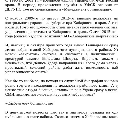
С 1998 по 2009 гг. - военнослужащий Управления ФСБ Росси
краю. В период прохождения службы в УФСБ окончил вт
ДВГУПС уже по специальности «Менеджмент организации».
С ноября 2009-го по август 2012-го занимал должность нач
контрольного управления губернатора Хабаровского края. А с с
июль 2015-го его должность стала именоваться «начальник гла
управления правительства Хабаровского края». С лета 2015-го 
года (совсем недолго) возглавлял АО «Хабаровские энергетичес
И, наконец, в октябре прошлого года Денис Геннадьевич сразу
летия избран главой Хабаровского муниципального района. У
новой «закрытой» системе и считается в политических 
креатурой самого Вячеслава Шпорта. Впрочем, можем 
исключено, что Дениса Удода направили из Белого дома через 
престижный сельский район, дабы дать возможность наб
управленческого опыта?
Как бы то ни было, но исходя из служебной биографии чиновни
ровно год его нахождения на должности районного главы. А т
неизвестно откуда бьющие, «атаки» на г-на Удода сразу в неск
СМИ, видимо, взволновали народных избранников?
«Слабенькое» большинство
В депутатской повестке дня так и значилось: реакция на од
публикаций о главе района. Сколько живем в Хабаровском крае,