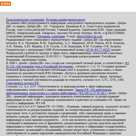
Пользовательское соглашение
,
Политика конфиденциальности
На данном сайте распространяется информация электронного периодического издания «Дебри-
ДВ» со знаком «Дебри-ДВ». 16+ Учредитель: Пронякин К.А. (член Союза журналистов
России, член Союза писателей России). Главный редактор: Харитонова И.Ю. Адрес редакции:
680032, Хабаровский край, Хабаровск, проспект 60-летия Октября, 88-46, т./ф.84212296081.
Электронная приемная:
Отправить сообщение
. E-mail:
editor@debri-dv.com
Редакционный совет электронного периодического издания «Дебри-ДВ» (на общественных
началах): К.А. Пронякин, И.Ю. Харитонова, А.Э. Мирмович, Ю.Н. Юрьев, Ю.В. Ковалев,
Л.Н. Левина, А.Ю. Жданов, Е.Н. Голубь, С.Н. Бурындин, Б.М. Сухинин, О.В. Егорова
Свидетельство о регистрации СМИ (Регистрационный номер)
ЭЛ № ФС77-45537
выдано
Федеральной службой по надзору в сфере связи, информационных технологий и массовых
коммуникаций (Роскомнадзор) 16.06.2011 г. Территория распространения: Российская
Федерация, зарубежные страны.
В 2006 г. проект «Дебри-ДВ» был создан как электронный частный архив, в соответствии с
ФЗ
№ 125 «Об архивном деле в Российской Федерации»
, согласно п. 2 ст. 13 «Создание архивов».
Основной фонд архива составляют публикации газет и журналов, изданные книги, а также
рукописи по дальневосточной (РФ) тематике. Доступ к архивным документам является
открытым в электронном виде, согласно п. 1 ст. 24 вышеобозначенного закона. Архивные
документы к частной собственности редакции не относятся, согласно ст.ст. 1275, 1276, 1306
Гражданского кодекса РФ
.
Согласно ч.2. п.3. ст.17 «Ответственность за правонарушения в сфере информации,
информационных технологий и защиты информации»
Закона РФ «Об информации,
информационных технологиях и о защите информации» (ФЗ-149 от 27.07.06 г.)
архив «Дебри-
ДВ», хранящий информацию, гражданско-правовую ответственность за распространение
информации не несет. Сайт и редакция основываются и работают на основании ст.8 «Право на
доступ к информации» ФЗ-149.
Согласно пп.3,4,6 ст.57 Закона РФ «О СМИ», «Редакция, главный редактор, журналист не несут
ответственности за распространение сведений, не соответствующих действительности и
порочащих честь и достоинство граждан и организаций, либо ущемляющих права и законные
интересы граждан, либо представляющих собой злоупотребление свободой массовой
информации и (или) правами журналиста: ...если они являются дословным воспроизведением
сообщений и материалов или их фрагментов, распространенных другим средством массовой
информации (а также сообщения, переданные в пресс-релизах и информация государственных,
общественных организаций и объединений), которое может быть установлено и привлечено к
ответственности за данное нарушение законодательства Российской Федерации о средствах