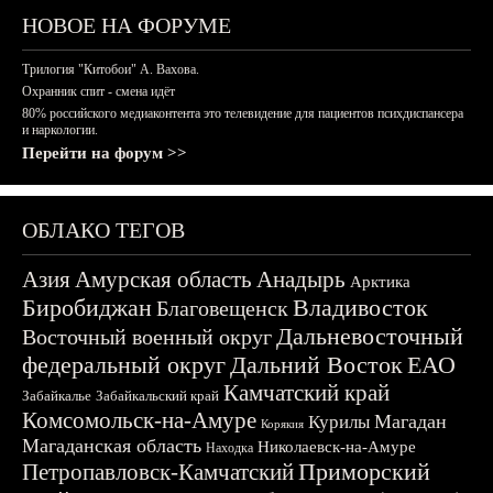
НОВОЕ НА ФОРУМЕ
Трилогия "Китобои" А. Вахова.
Охранник спит - смена идёт
80% российского медиаконтента это телевидение для пациентов психдиспансера
и наркологии.
Перейти на форум >>
ОБЛАКО ТЕГОВ
Азия
Амурская область
Анадырь
Арктика
Биробиджан
Владивосток
Благовещенск
Дальневосточный
Восточный военный округ
федеральный округ
Дальний Восток
ЕАО
Камчатский край
Забайкалье
Забайкальский край
Комсомольск-на-Амуре
Магадан
Курилы
Корякия
Магаданская область
Николаевск-на-Амуре
Находка
Приморский
Петропавловск-Камчатский