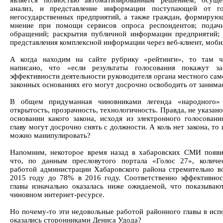
является полностью автоматизированным решением, осущ
анализ, и представление информации поступающей от го
негосударственных предприятий, а также граждан, формирую
мнение при помощи сервисов опроса респондентов; подач
обращений; раскрытия публичной информации предприятий; 
представления комплексной информации через веб-клиент, моби
А когда находим на сайте рубрику «рейтинги», то там 
написано, что «если результаты голосования покажут з
эффективности деятельности руководителя органа местного сам
законных основаниях его могут досрочно освободить от заним
В общем придуманная чиновниками легенда «народного» 
открытость, прозрачность, технологичность. Правда, не указано 
основании какого закона, исходя из электронного голосовани
главу могут досрочно снять с должности. А коль нет закона, то
можно манипулировать?
Напомним, некоторое время назад в хабаровских СМИ появи
что, по данным пресловутого портала «Голос 27», количе
работой администрации Хабаровского района стремительно в
2015 году до 78% в 2016 году. Соответственно эффективнос
главы изначально оказалась ниже ожидаемой, что показываю
чиновном интернет-ресурсе.
Но почему-то эти недовольные работой районного главы в исп
оказались сторонниками Дениса Удода?