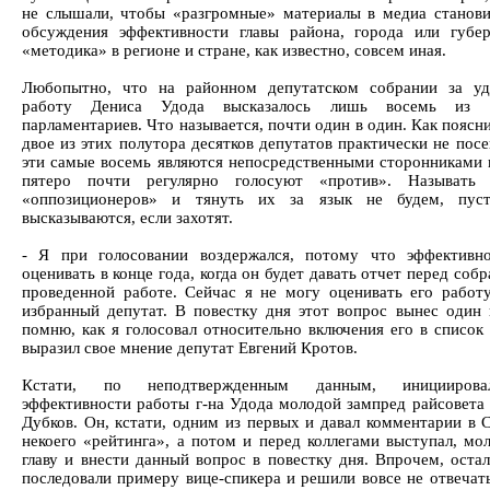
не слышали, чтобы «разгромные» материалы в медиа станови
обсуждения эффективности главы района, города или губер
«методика» в регионе и стране, как известно, совсем иная.
Любопытно, что на районном депутатском собрании за уд
работу Дениса Удода высказалось лишь восемь из 
парламентариев. Что называется, почти один в один. Как пояс
двое из этих полутора десятков депутатов практически не пос
эти самые восемь являются непосредственными сторонниками н
пятеро почти регулярно голосуют «против». Называть
«оппозиционеров» и тянуть их за язык не будем, пус
высказываются, если захотят.
- Я при голосовании воздержался, потому что эффективн
оценивать в конце года, когда он будет давать отчет перед соб
проведенной работе. Сейчас я не могу оценивать его работу
избранный депутат. В повестку дня этот вопрос вынес один и
помню, как я голосовал относительно включения его в список 
выразил свое мнение депутат Евгений Кротов.
Кстати, по неподтвержденным данным, инициирова
эффективности работы г-на Удода молодой зампред райсовета
Дубков. Он, кстати, одним из первых и давал комментарии в
некоего «рейтинга», а потом и перед коллегами выступал, мо
главу и внести данный вопрос в повестку дня. Впрочем, оста
последовали примеру вице-спикера и решили вовсе не отвечать