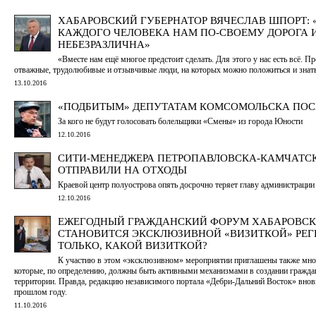
ХАБАРОВСКИЙ ГУБЕРНАТОР ВЯЧЕСЛАВ ШПОРТ: 
КАЖДОГО ЧЕЛОВЕКА НАМ ПО-СВОЕМУ ДОРОГА 
НЕБЕЗРАЗЛИЧНА»
«Вместе нам ещё многое предстоит сделать. Для этого у нас есть всё. Пр
отважные, трудолюбивые и отзывчивые люди, на которых можно положиться и знать
13.10.2016
«ПОДБИТЫМ» ДЕПУТАТАМ КОМСОМОЛЬСКА ПО
За кого не будут голосовать болельщики «Смены» из города Юности
12.10.2016
СИТИ-МЕНЕДЖЕРА ПЕТРОПАВЛОВСКА-КАМЧАТС
ОТПРАВИЛИ НА ОТХОДЫ
Краевой центр полуострова опять досрочно теряет главу администрации
12.10.2016
ЕЖЕГОДНЫЙ ГРАЖДАНСКИЙ ФОРУМ ХАБАРОВСК
СТАНОВИТСЯ ЭКСКЛЮЗИВНОЙ «ВИЗИТКОЙ» РЕГ
ТОЛЬКО, КАКОЙ ВИЗИТКОЙ?
К участию в этом «эксклюзивном» мероприятии приглашены также мн
которые, по определению, должны быть активными механизмами в создании гражда
территории. Правда, редакцию независимого портала «Дебри-Дальний Восток» вновь 
прошлом году.
11.10.2016