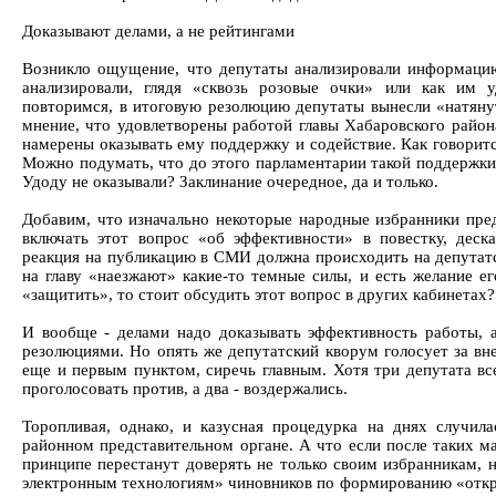
Доказывают делами, а не рейтингами
Возникло ощущение, что депутаты анализировали информацию
анализировали, глядя «сквозь розовые очки» или как им 
повторимся, в итоговую резолюцию депутаты вынесли «натяну
мнение, что удовлетворены работой главы Хабаровского район
намерены оказывать ему поддержку и содействие. Как говоритс
Можно подумать, что до этого парламентарии такой поддержки
Удоду не оказывали? Заклинание очередное, да и только.
Добавим, что изначально некоторые народные избранники пре
включать этот вопрос «об эффективности» в повестку, деска
реакция на публикацию в СМИ должна происходить на депутат
на главу «наезжают» какие-то темные силы, и есть желание ег
«защитить», то стоит обсудить этот вопрос в других кабинетах?
И вообще - делами надо доказывать эффективность работы, 
резолюциями. Но опять же депутатский кворум голосует за вне
еще и первым пунктом, сиречь главным. Хотя три депутата вс
проголосовать против, а два - воздержались.
Торопливая, однако, и казусная процедурка на днях случил
районном представительном органе. А что если после таких м
принципе перестанут доверять не только своим избранникам, 
электронным технологиям» чиновников по формированию «отк