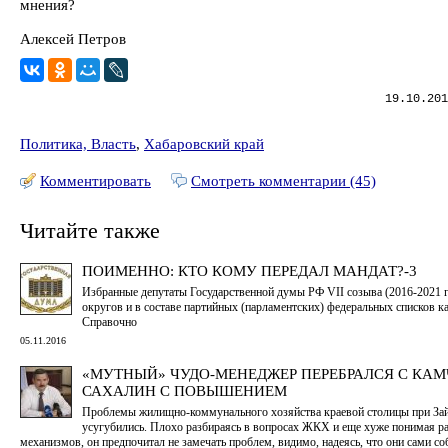
мнения?
Алексей Петров
19.10.201
Политика, Власть
,
Хабаровский край
Комментировать
Смотреть комментарии (45)
Читайте также
ПОИМЕННО: КТО КОМУ ПЕРЕДАЛ МАНДАТ?-3
Избранные депутаты Государственной думы РФ VII созыва (2016-2021 г
округов и в составе партийных (парламентских) федеральных списков к
Справочно
05.11.2016
«МУТНЫЙ» ЧУДО-МЕНЕДЖЕР ПЕРЕБРАЛСЯ С КАМ
САХАЛИН С ПОВЫШЕНИЕМ
Проблемы жилищно-коммунального хозяйства краевой столицы при Зай
усугубились. Плохо разбираясь в вопросах ЖКХ и еще хуже понимая р
механизмов, он предпочитал не замечать проблем, видимо, надеясь, что они сами со