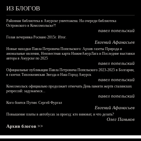
ИЗ БЛОГОВ
Районная библиотека в Амурске уничтожена. На очереди библиотека
Островского в Комсомольске?!
павел попельский
Голая вечеринка Роснано 2015г. Итог.
Евгений Афанасьев
Новые находки Павла Петровича Попельского: Архив газеты Природа и
аномальные явления, Неизвестная карта НижнеАмурЛага и Последние выставки
автора в Амурске по 2025
павел попельский
Официальные публикации Павла Петровича Попельского 2023-2025 в Болгарии,
в газетах Тихоокеанская Звезда и Наш Город Амурск
павел попельский
Комсомольск официально продолжает отмечать День памяти жертв сталинских
репрессий: задумаемся...
павел попельский
Кого боится Путин: Сергей Фургал
Евгений Афанасьев
Повышение платы в автобусах за проезд: кто виноват, и что делать?
Олег Паньков
Архив блогов >>