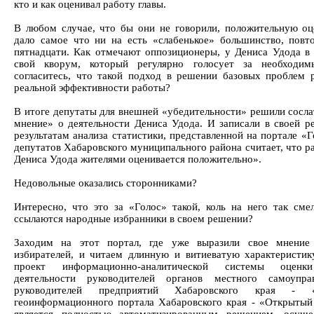
кто и как оценивал работу главы.
В любом случае, что бы они не говорили, положительную оц
дало самое что ни на есть «слабенькое» большинство, повт
пятнадцати. Как отмечают оппозиционеры, у Дениса Удода в
свой кворум, который регулярно голосует за необходим
согласитесь, что такой подход в решении базовых проблем 
реальной эффективности работы?
В итоге депутаты для внешней «убедительности» решили сосла
мнение» о деятельности Дениса Удода. И записали в своей р
результатам анализа статистики, представленной на портале «
депутатов Хабаровского муниципального района считает, что р
Дениса Удода жителями оценивается положительно».
Недовольные оказались сторонниками?
Интересно, что это за «Голос» такой, коль на него так сме
ссылаются народные избранники в своем решении?
Заходим на этот портал, где уже выразили свое мнение
избирателей, и читаем длинную и витиеватую характеристик
проект информационно-аналитической системы оценки
деятельности руководителей органов местного самоупра
руководителей предприятий Хабаровского края -
геоинформационного портала Хабаровского края - «Открытый