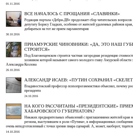
01.11.2016
ВСЕ НАЧАЛОСЬ С ПРОЩАНИЯ «СЛАВЯНКИ»
Редакция портала «Дебри-ДВ» продолжает сбор читательских вопросов 
депутату Борису Гладких, особенно от жителей удаленных районов края,
добираться на тот же прием парламентария
30.10.2016
ПРИАМУРСКИЕ ЧИНОВНИКИ: «ДА, ЭТО НАШ ГУБ
СТРОИТСЯ»
Под Благовещенском строится частная загородная резиденция стоимост
хозяином которой называют самого молодого главу Амурской области 
Александра Козлова
26.10.2016
АЛЕКСАНДР ИСАЕВ: «ПУТИН СОХРАНИЛ «СКЕЛЕТ
Владивостокский профессор психопрогаммистики объяснил, почему ро
президента
24.10.2016
НА КОГО РАССЧИТАНЫ «ПРЕЗИДЕНТСКИЕ» ПРИ
ХАБАРОВСКОГО ГУБЕРНАТОРА?
Никаких предварительных объявлений с приглашениями жителей края на
региона, выступившем в роли «Путина», в информационных сообщения
очень неподготовленный с точки зрения пиара сценарий. А, может, наоборот, тщате
14.10.2016