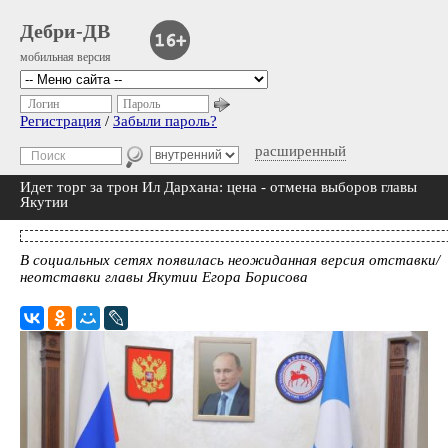
Дебри-ДВ
мобильная версия
Логин
Пароль
Регистрация
/
Забыли пароль?
расширенный
Идет торг за трон Ил Дархана: цена - отмена выборов главы
Якутии
В социальных сетях появилась неожиданная версия отставки/
неотставки главы Якутии Егора Борисова