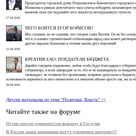
Председатель городской думы Петропавловск-Камчатского городского 
Монахова в рамках депутатского часа сумела взбодрить засыпающую п
выпятив свою (не подумайте чего пошлого) несокрушимую глупость
17.04.2018
ЧЕГО БОИТСЯ ЕГОР БОРИСОВ?
Мы слушаем, но не слышим, что говорит глава Якутии. Он не без основа
что в условиях стремительной глобализации народ саха может растворит
других народов буквально в течение жизни двух поколений
11.04.2018
КРЕАТИВ ЕАО: ПОЕДАТЕЛИ БЮДЖЕТА
Давайте говорить откровенно: любая особь будет благодарна и губернато
губернатору, и всем зампредам за то, что ее не вышвырнули за ненадоб
«команды», не оставили без пропитания, исправно допускали к бюджету,
возможность кормиться из него ежемесячно и в немалом объеме просто так, ни за чт
09.04.2018
Другие материалы по теме "Политика, Власть" >>
Читайте также на форуме
Путин просит единороссов команду в Госдуме
В России наши чиновники могут отключить интернет?!