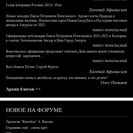
Голая вечеринка Роснано 2015г. Итог.
Евгений Афанасьев
Новые находки Павла Петровича Попельского: Архив газеты Природа и
аномальные явления, Неизвестная карта НижнеАмурЛага и Последние выставки
автора в Амурске по 2025
павел попельский
Официальные публикации Павла Петровича Попельского 2023-2025 в Болгарии,
в газетах Тихоокеанская Звезда и Наш Город Амурск
павел попельский
Комсомольск официально продолжает отмечать День памяти жертв сталинских
репрессий: задумаемся...
павел попельский
Кого боится Путин: Сергей Фургал
Евгений Афанасьев
Повышение платы в автобусах за проезд: кто виноват, и что делать?
Олег Паньков
Архив блогов >>
НОВОЕ НА ФОРУМЕ
Трилогия "Китобои" А. Вахова.
Охранник спит - смена идёт