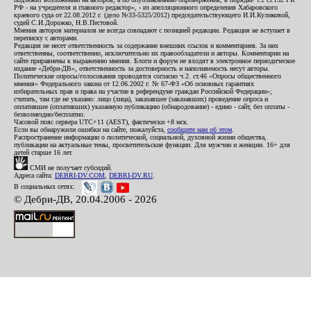
РФ - на учредителя и главного редактор», - из апелляционного определения Хабаровского
краевого суда от 22.08.2012 г. (дело №33-5325/2012) председательствующего И.И.Куликовой,
судей С.И.Дорожко, Н.В.Пестовой.
Мнения авторов материалов не всегда совпадают с позицией редакции. Редакция не вступает в
переписку с авторами.
Редакция не несет ответственность за содержание внешних ссылок и комментариев. За них
ответственны, соответственно, исключительно их правообладатели и авторы. Комментарии на
сайте приравнены к выражению мнения. Блоги и форум не входят в электронное периодическое
издание «Дебри-ДВ», ответственность за достоверность и наполняемость несут авторы.
Политические опросы/голосования проводятся согласно ч.2. ст.46 «Опросы общественного
мнения» Федерального закона от 12.06.2002 г. № 67-ФЗ «Об основных гарантиях
избирательных прав и права на участие в референдуме граждан Российской Федерации»;
считать, там где не указано: лицо (лица), заказавшее (заказавших) проведение опроса и
оплатившее (оплативших) указанную публикацию (обнародование) - едино - сайт, без оплаты -
безвозмездно/бесплатно.
Часовой пояс сервера UTC+11 (AEST), фактически +8 мск.
Если вы обнаружили ошибки на сайте, пожалуйста,
сообщите нам об этом
.
Распространение информации о политической, социальной, духовной жизни общества,
публикации на актуальные темы, просветительские функции. Для мужчин и женщин. 16+ для
детей старше 16 лет.
СМИ не получает субсидий.
Адреса сайта:
DEBRI-DV.COM
,
DEBRI-DV.RU
.
В социальных сетях:
© Дебри-ДВ, 20.04.2006 - 2026