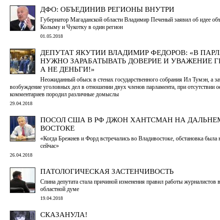
ДФО: ОБЪЕДИНИВ РЕГИОНЫ ВНУТРИ
Губернатор Магаданской области Владимир Печеный заявил об идее об
Колыму и Чукотку в один регион
01.05.2018
ДЕПУТАТ ЯКУТИИ ВЛАДИМИР ФЕДОРОВ: «В ПАР
НУЖНО ЗАРАБАТЫВАТЬ ДОВЕРИЕ И УВАЖЕНИЕ Г
А НЕ ДЕНЬГИ!»
Неожиданный обыск в стенах государственного собрания Ил Тумэн, а з
возбуждение уголовных дел в отношении двух членов парламента, при отсутствии 
комментариев породил различные домыслы
29.04.2018
ПОСОЛ США В РФ ДЖОН ХАНТСМАН НА ДАЛЬНЕ
ВОСТОКЕ
«Когда Брежнев и Форд встречались во Владивостоке, обстановка была н
сейчас»
26.04.2018
ПАТОЛОГИЧЕСКАЯ ЗАСТЕНЧИВОСТЬ
Спина депутата стала причиной изменения правил работы журналистов 
областной думе
19.04.2018
СКАЗАНУЛА!