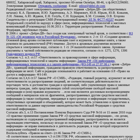
680032, Хабаровский край, Хабаровск, проспект 60-летия Октября, 88-46, т./ф.84212296081.
Электронная приемная:
Отправить сообщение
. E-mail:
editor@debri-dv.com
Редакционный совет электронного периодического издания «Дебри-ДВ» (на общественных
началах): К.А. Пронякин, И.Ю. Харитонова, А.Э. Мирмович, Ю.Н. Юрьев, Ю.В. Ковалев,
Л.Н. Левина, А.Ю. Жданов, Е.Н. Голубь, С.Н. Бурындин, Б.М. Сухинин, О.В. Егорова
Свидетельство о регистрации СМИ (Регистрационный номер)
ЭЛ № ФС77-45537
выдано
Федеральной службой по надзору в сфере связи, информационных технологий и массовых
коммуникаций (Роскомнадзор) 16.06.2011 г. Территория распространения: Российская
Федерация, зарубежные страны.
В 2006 г. проект «Дебри-ДВ» был создан как электронный частный архив, в соответствии с
ФЗ
№ 125 «Об архивном деле в Российской Федерации»
, согласно п. 2 ст. 13 «Создание архивов».
Основной фонд архива составляют публикации газет и журналов, изданные книги, а также
рукописи по дальневосточной (РФ) тематике. Доступ к архивным документам является
открытым в электронном виде, согласно п. 1 ст. 24 вышеобозначенного закона. Архивные
документы к частной собственности редакции не относятся, согласно ст.ст. 1275, 1276, 1306
Гражданского кодекса РФ
.
Согласно ч.2. п.3. ст.17 «Ответственность за правонарушения в сфере информации,
информационных технологий и защиты информации»
Закона РФ «Об информации,
информационных технологиях и о защите информации» (ФЗ-149 от 27.07.06 г.)
архив «Дебри-
ДВ», хранящий информацию, гражданско-правовую ответственность за распространение
информации не несет. Сайт и редакция основываются и работают на основании ст.8 «Право на
доступ к информации» ФЗ-149.
Согласно пп.3,4,6 ст.57 Закона РФ «О СМИ», «Редакция, главный редактор, журналист не несут
ответственности за распространение сведений, не соответствующих действительности и
порочащих честь и достоинство граждан и организаций, либо ущемляющих права и законные
интересы граждан, либо представляющих собой злоупотребление свободой массовой
информации и (или) правами журналиста: ...если они являются дословным воспроизведением
сообщений и материалов или их фрагментов, распространенных другим средством массовой
информации (а также сообщения, переданные в пресс-релизах и информация государственных,
общественных организаций и объединений), которое может быть установлено и привлечено к
ответственности за данное нарушение законодательства Российской Федерации о средствах
массовой информации».
Согласно абз.3, п.13 Постановления Пленума Верховного Суда РФ №16 от 15 июня 2010 года
«О практике применения судами Закона РФ «О средствах массовой информации», «по делам,
вытекающим из содержания распространенной информации, распространитель не является
надлежащим ответчиком, поскольку исходя из положений Закона РФ «О средствах массовой
информации» не вправе вмешиваться в деятельность редакции, в ходе которой определяется
содержание сообщений и материалов».
Воспользуйтесь «Правом на ответ» (ст.46 Закона РФ «О СМИ»).
«В соответствии с положением ч.3 ст.196 ГПК РФ, обязанность компенсации морального вреда
подлежит возложению на авторов, а по опубликованию опровержения, в порядке ч.2 ст.152 ГК