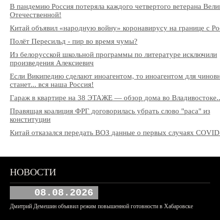
В пандемию Россия потеряла каждого четвертого ветерана Вели
Отечественной!
Китай объявил «народную войну» коронавирусу на границе с Ро
Полёт Пересильд - пир во время чумы?
Из белорусской школьной программы по литературе исключили
произведения Алексиевич
Если Википедию сделают иноагентом, то иноагентом для чинов
станет... вся наша Россия!
Гараж в квартире на 38 ЭТАЖЕ — обзор дома во Владивостоке..
Правящая коалиция ФРГ договорилась убрать слово "раса" из
конституции
Китай отказался передать ВОЗ данные о первых случаях COVID
НОВОСТИ
08.08.2026
Дмитрий Демешин объявил режим повышенной готовности в Хабаровске