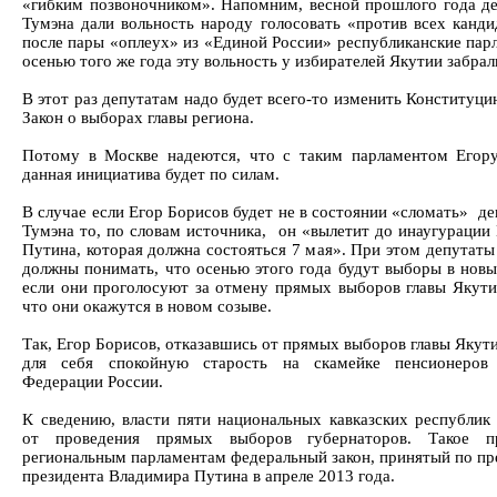
«гибким позвоночником». Напомним, весной прошлого года д
Тумэна дали вольность народу голосовать «против всех канди
после пары «оплеух» из «Единой России» республиканские пар
осенью того же года эту вольность у избирателей Якутии забрал
В этот раз депутатам надо будет всего-то изменить Конституц
Закон о выборах главы региона.
Потому в Москве надеются, что с таким парламентом Егор
данная инициатива будет по силам.
В случае если Егор Борисов будет не в состоянии «сломать» д
Тумэна то, по словам источника, он «вылетит до инаугурации
Путина, которая должна состояться 7 мая». При этом депутаты
должны понимать, что осенью этого года будут выборы в новы
если они проголосуют за отмену прямых выборов главы Якутии
что они окажутся в новом созыве.
Так, Егор Борисов, отказавшись от прямых выборов главы Якут
для себя спокойную старость на скамейке пенсионеров
Федерации России.
К сведению, власти пяти национальных кавказских республик 
от проведения прямых выборов губернаторов. Такое п
региональным парламентам федеральный закон, принятый по п
президента Владимира Путина в апреле 2013 года.