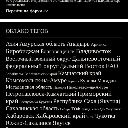
80% российского медиаконтента это телевидение для пациентов психдиспансера
и наркологии.
Перейти на форум >>
ОБЛАКО ТЕГОВ
Азия
Амурская область
Анадырь
Арктика
Биробиджан
Владивосток
Благовещенск
Дальневосточный
Восточный военный округ
федеральный округ
Дальний Восток
ЕАО
Камчатский край
Забайкалье
Забайкальский край
Комсомольск-на-Амуре
Магадан
Курилы
Корякия
Магаданская область
Николаевск-на-Амуре
Находка
Приморский
Петропавловск-Камчатский
край
Республика Саха (Якутия)
Республика Бурятия
Сахалинская область
ТОФ
Тында
Улан-Удэ
Уссурийск
Сибирь
Хабаровск
Хабаровский край
Чукотка
Чита
Южно-Сахалинск
Якутск