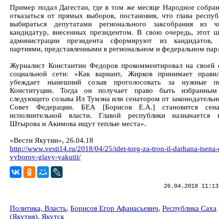
Пример подал Дагестан, где в том же месяце Народное собра
отказаться от прямых выборов, постановив, что глава респуб
выбираться депутатами регионального заксобрания из ч
кандидатур, внесенных президентом. В свою очередь, этот ш
администрации президента сформируют из кандидатов, 
партиями, представленными в региональном и федеральном пар
Журналист Константин Федоров прокомментировал на своей 
социальной сети: «Как вариант, Жирков принимает прави
убеждает нынешний созыв проголосовать за нужные п
Конституции. Тогда он получает право быть избранным
следующего созыва Ил Тумэна или сенатором от законодательно
Совет Федерации. БЕА [Борисов Е.А.] становится сен
исполнительной власти. Главой республики назначается 
Штырова и Акимова ищут теплые места».
«Вести Якутии», 26.04.18
http://www.vesti14.ru/2018/04/25/idet-torg-za-tron-il-darhana-tsena
vyborov-glavy-yakutii/
26.04.2018 11:13
Политика, Власть
,
Борисов Егор Афанасьевич
,
Республика Саха
(Якутия)
,
Якутск