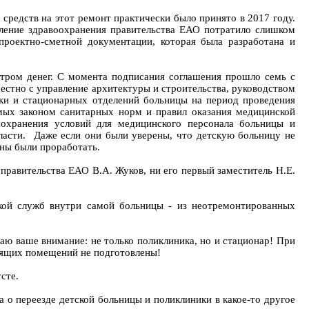
средств на этот ремонт практически было принято в 2017 году.
вление здравоохранения правительства ЕАО потратило слишком
проектно-сметной документации, которая была разработана и
нтром денег. С момента подписания соглашения прошло семь с
естно с управление архитектуры и строительства, руководством
ки и стационарных отделений больницы на период проведения
имых законом санитарных норм и правил оказания медицинской
сохранения условий для медицинского персонала больницы и
ласти. Даже если они были уверены, что детскую больницу не
заны были проработать.
 правительства ЕАО В.А. Жуков, ни его первый заместитель Н.Е.
кой служб внутри самой больницы - из неотремонтированных
щаю ваше внимание: не только поликлиника, но и стационар! При
дящих помещений не подготовлены!
усте.
ца о переезде детской больницы и поликлиники в какое-то другое