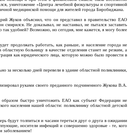
тался, уничтожение «Центра лечебной физкультуры и спортивной
ервичной медицинской помощи для жителей города Биробиджана.
рий Жуков объяснил, что он представил в правительство ЕАО
н смирился. Не доказывал, не настаивал, не пытался заставить
 так удобней? Возможно, но сегодня, мне кажется, я могу более
дет продолжать работать, как раньше, и население города не
 областную больницу в качестве отделения станет не резким, а
страция как юридического лица, которую можно было провести в
но за несколько дней перевели в здание областной поликлиники,
имизировал руками своего преданного подчиненного Жукова В.А.
м образом быстро уничтожить ЕАО как субъект Федерации не
кого населения нашей области: поликлинику областной детской
ерь будут толпиться и часами тереться друг о друга в ожидании
иппующие, носители инфекций и совершенно здоровые - те, кого
ным заболеванием!