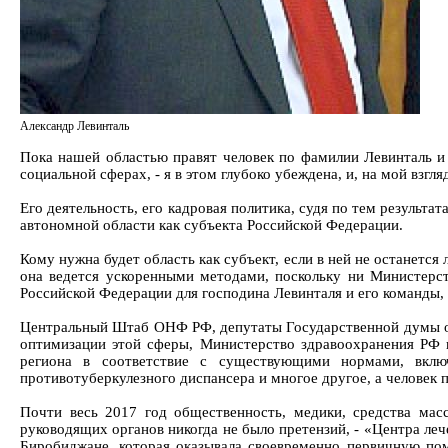
Александр Левинталь
Пока нашей областью правят человек по фамилии Левинталь и е
социальной сферах, - я в этом глубоко убеждена, и, на мой взгл
Его деятельность, его кадровая политика, судя по тем результат
автономной области как субъекта Российской Федерации.
Кому нужна будет область как субъект, если в ней не останетс
она ведется ускоренными методами, поскольку ни Министер
Российской Федерации для господина Левинталя и его команды, 
Центральный Штаб ОНФ РФ, депутаты Государственной думы о
оптимизации этой сферы, Министерство здравоохранения РФ 
региона в соответствие с существующими нормами, вклю
противотуберкулезного диспансера и многое другое, а челове
Почти весь 2017 год общественность, медики, средства мас
руководящих органов никогда не было претензий, - «Центра ле
Биробиджане, которая оказывала своевременно первичную по