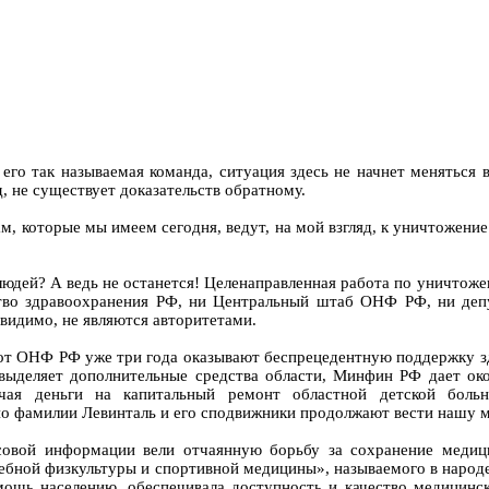
го так называемая команда, ситуация здесь не начнет меняться 
яд, не существует доказательств обратному.
ам, которые мы имеем сегодня, ведут, на мой взгляд, к уничтожени
я людей? А ведь не останется! Целенаправленная работа по уничто
ство здравоохранения РФ, ни Центральный штаб ОНФ РФ, ни де
видимо, не являются авторитетами.
т ОНФ РФ уже три года оказывают беспрецедентную поддержку з
выделяет дополнительные средства области, Минфин РФ дает ок
чая деньги на капитальный ремонт областной детской больн
к по фамилии Левинталь и его сподвижники продолжают вести нашу
совой информации вели отчаянную борьбу за сохранение медиц
чебной физкультуры и спортивной медицины», называемого в народ
мощь населению, обеспечивала доступность и качество медицин