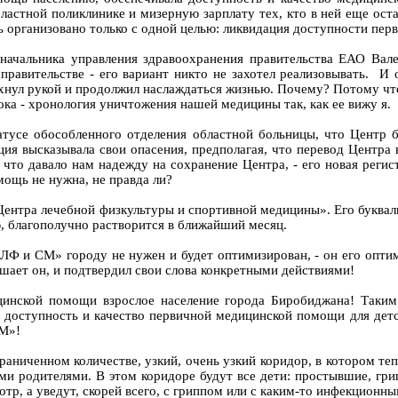
бластной поликлинике и мизерную зарплату тех, кто в ней еще ос
ь организовано только с одной целью: ликвидация доступности п
начальника управления здравоохранения правительства ЕАО Вале
правительстве - его вариант никто не захотел реализовывать. И о
хнул рукой и продолжил наслаждаться жизнью. Почему? Потому что
пока - хронология уничтожения нашей медицины так, как ее вижу я.
усе обособленного отделения областной больницы, что Центр бу
ия высказывала свои опасения, предполагая, что перевод Центра в
 что давало нам надежду на сохранение Центра, - его новая реги
ощь не нужна, не правда ли?
Центра лечебной физкультуры и спортивной медицины». Его букваль
аю, благополучно растворится в ближайший месяц.
«ЦЛФ и СМ» городу не нужен и будет оптимизирован, - он его опт
решает он, и подтвердил свои слова конкретными действиями!
цинской помощи взрослое население города Биробиджана! Таки
 доступность и качество первичной медицинской помощи для детс
 СМ»!
аниченном количестве, узкий, очень узкий коридор, в котором теп
ими родителями. В этом коридоре будут все дети: простывшие, гр
тр, а уведут, скорей всего, с гриппом или с каким-то инфекцион