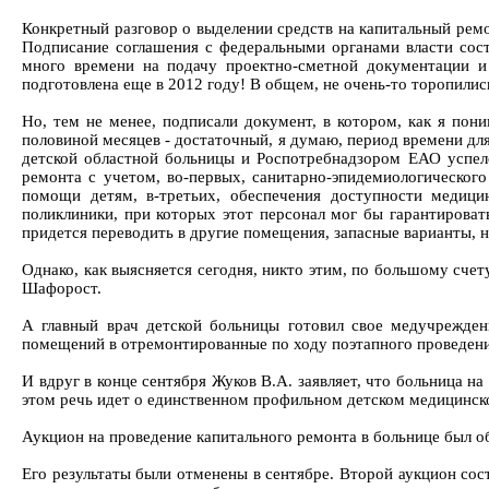
Конкретный разговор о выделении средств на капитальный ремо
Подписание соглашения с федеральными органами власти сост
много времени на подачу проектно-сметной документации и 
подготовлена еще в 2012 году! В общем, не очень-то торопилис
Но, тем не менее, подписали документ, в котором, как я по
половиной месяцев - достаточный, я думаю, период времени дл
детской областной больницы и Роспотребнадзором ЕАО успел
ремонта с учетом, во-первых, санитарно-эпидемиологическог
помощи детям, в-третьих, обеспечения доступности медици
поликлиники, при которых этот персонал мог бы гарантирова
придется переводить в другие помещения, запасные варианты, 
Однако, как выясняется сегодня, никто этим, по большому счет
Шафорост.
А главный врач детской больницы готовил свое медучрежде
помещений в отремонтированные по ходу поэтапного проведени
И вдруг в конце сентября Жуков В.А. заявляет, что больница н
этом речь идет о единственном профильном детском медицинс
Аукцион на проведение капитального ремонта в больнице был объ
Его результаты были отменены в сентябре. Второй аукцион состо