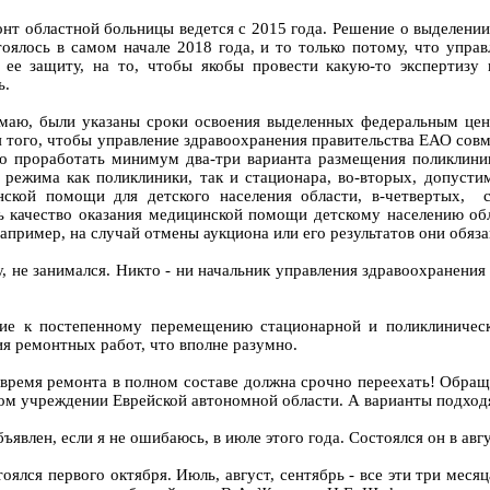
нт областной больницы ведется с 2015 года. Решение о выделении 
оялось в самом начале 2018 года, и то только потому, что упра
ее защиту, на то, чтобы якобы провести какую-то экспертизу 
ь.
нимаю, были указаны сроки освоения выделенных федеральным це
я того, чтобы управление здравоохранения правительства ЕАО совм
о проработать минимум два-три варианта размещения поликлини
о режима как поликлиники, так и стационара, во-вторых, допуст
нской помощи для детского населения области, в-четвертых, 
ть качество оказания медицинской помощи детскому населению об
например, на случай отмены аукциона или его результатов они обя
у, не занимался. Никто - ни начальник управления здравоохранения
ние к постепенному перемещению стационарной и поликлиничес
я ремонтных работ, что вполне разумно.
а время ремонта в полном составе должна срочно переехать! Обра
ком учреждении Еврейской автономной области. А варианты подхо
явлен, если я не ошибаюсь, в июле этого года. Состоялся он в авг
ялся первого октября. Июль, август, сентябрь - все эти три меся