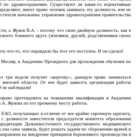
АО по здравоохранению. Существуют ли какие-то нормативные
ределяют, имеет право человек занимать эту должность или не
стителя начальника управления здравоохранения правительства
сти, а Жуков В.А. - потому что свою двойную должность, как я
воего ближнего круга (земляков, друзей, родственников своих
ь что-то, что оправдало бы этот его поступок. И он сделал!
 Москву, в Академию Президента для прохождения обучения по
рез три недели получит «корочку», дающую право заниматься
 жителей области. От нее будет зависеть организация работы
О не наблюдали!
 право претендовать на повышение квалификации в Академии
 В.А. Жукова по его прежнему месту работы.
 ЕАО, получающих в отличие от нее крайне скромную зарплату,
 с должности заместителя председателя комитета образования
кредитации Дальневосточного государственного медицинского
 она сама заявила, будет решать задачи по сбережению врачей и
 направлена на внедрение принципов бережливого производства в