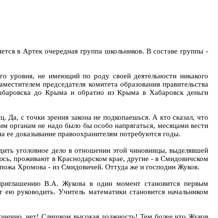
тся в Артек очередная группа школьников. В составе группы -
го уровня, не имеющий по роду своей деятельности никакого
аместителем председателя комитета образования правительства
баровска до Крыма и обратно из Крыма в Хабаровск деньги
 Да, с точки зрения закона не подкопаешься. А кто сказал, что
им органам не надо было бы особо напрягаться, месяцами вести
 на ее доказывание правоохранителям потребуются годы.
удить уголовное дело в отношении этой чиновницы, выделявшей
аюсь, проживают в Краснодарском крае, другие - в Смидовичском
оспожа Хромова - из Смидовичей. Оттуда же и господин Жуков.
приглашению В.А. Жукова в один момент становится первым
ет ею руководить. Учитель математики становится начальником
онечно, нет! Слишком высокая должность! Тем более что Жуков