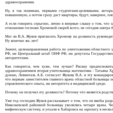
здравоохранении.
Ну, я так понимаю, первыми студентами-целевиками, которы
повышенную, а потом сразу даст квартиры, будут, наверное, п
А если говорить серьезно, лично я впервые слышу о том, что 
отношении госпожи Хромовой скорей всего, не сегодня-завтра 
Мог ли В.А. Жуков пригласить Хромову на должность руководите
Ну конечно же, нет!
Значит, целенаправленная работа по уничтожению областного 
РФ, ни Центральный штаб ОНФ РФ, ни депутаты Государствен
авторитетами.
Как говорится, чем хуже, тем лучше? Рискну предположит
здравоохранением вторая учительница математики - Татьяна Хро
думаю, Левинталь А.Б. согласует Жукову В.А. и эту командиров
что первым заместителем главного врача областной больницы п
управленческого опыта, ни авторитета в медицинской среде.
Почему он получил эту должность? Потому что является родс
Уже год господин Жуков рассказывает о том, что он якобы разр
Николаевской районной больницы уволились четыре врача. Чет
мифическую систему, и уехали в Хабаровск на зарплату в неско