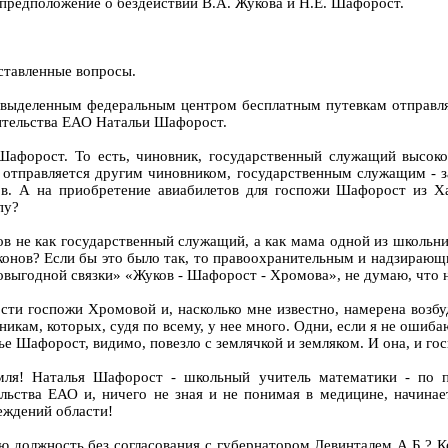
 предположение о бездействии В.А. Жукова и Н.Е. Шафорост.
оставленные вопросы.
о выделенным федеральным центром бесплатным путевкам отправляе
вительства ЕАО Натальи Шафорост.
Шафорост. То есть, чиновник, государственный служащий высоко
 отправляется другим чиновником, государственным служащим - з
. А на приобретение авиабилетов для госпожи Шафорост из Ха
пу?
в не как государственный служащий, а как мама одной из школьниц.
аконов? Если бы это было так, то правоохранительным и надзирающ
имовыгодной связки» «Жуков - Шафорост - Хромова», не думаю, что
сти госпожи Хромовой и, насколько мне известно, намерена возб
никам, которых, судя по всему, у нее много. Одни, если я не ошиб
лье Шафорост, видимо, повезло с землячкой и земляком. И она, и г
емля! Наталья Шафорост - школьный учитель математики - по 
льства ЕАО и, ничего не зная и не понимая в медицине, начина
реждений области!
ю должность без согласования с губернатором Левинталем А.Б.? К