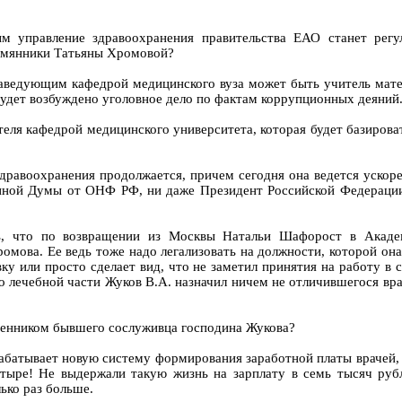
м управление здравоохранения правительства ЕАО станет регул
лемянники Татьяны Хромовой?
заведующим кафедрой медицинского вуза может быть учитель мате
будет возбуждено уголовное дело по фактам коррупционных деяни
ля кафедрой медицинского университета, которая будет базироват
здравоохранения продолжается, причем сегодня она ведется уско
ной Думы от ОНФ РФ, ни даже Президент Российской Федерации д
ь, что по возвращении из Москвы Натальи Шафорост в Акаде
мова. Ее ведь тоже надо легализовать на должности, которой она 
ку или просто сделает вид, что не заметил принятия на работу в
о лечебной части Жуков В.А. назначил ничем не отличившегося вр
твенником бывшего сослуживца господина Жукова?
абатывает новую систему формирования заработной платы врачей, а
ыре! Не выдержали такую жизнь на зарплату в семь тысяч рубле
лько раз больше.