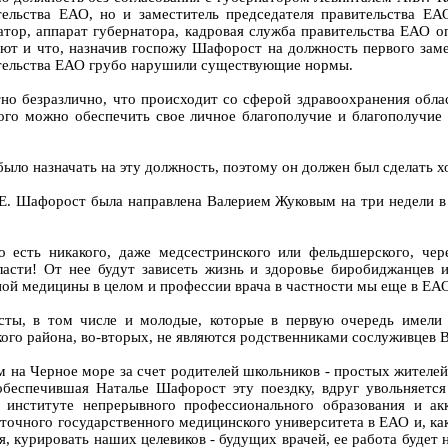
ительства ЕАО, но и заместитель председателя правительства Е
ор, аппарат губернатора, кадровая служба правительства ЕАО оп
т и что, назначив госпожу Шафорост на должность первого заме
вительства ЕАО грубо нарушили существующие нормы.
но безразлично, что происходит со сферой здравоохранения обла
о можно обеспечить свое личное благополучие и благополучие с
ло назначать на эту должность, поэтому он должен был сделать хот
Е. Шафорост была направлена Валерием Жуковым на три недели в
о есть никакого, даже медсестринского или фельдшерского, че
асти! От нее будут зависеть жизнь и здоровье биробиджанцев и
ой медицины в целом и профессии врача в частности мы еще в ЕА
исты, в том числе и молодые, которые в первую очередь имели
ского района, во-вторых, не являются родственниками сослуживцев
 на Черное море за счет родителей школьников - простых жителей
обеспечившая Наталье Шафорост эту поездку, вдруг увольняется
 институте непрерывного профессионального образования и ак
сточного государственного медицинского университета в ЕАО и, как
, курировать наших целевиков - будущих врачей, ее работа будет