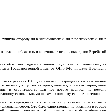
в лучшую сторону ни в экономической, ни в политической, ни в
е населения области и, в конечном итоге, к ликвидации Еврейской
жению областного здравоохранения продолжается, причем сегодня
путаты Государственной думы от ОНФ РФ, ни даже Президент
дравоохранению ЕАО, добиваются прекращения так называемой
оло миллиарда рублей на приведение медицинских учреждений
ицы и строительство для нее нового корпуса, на ремонт
 медицину семимильными шагами к полному ее исчезновению.
инского учреждения, к которому ни у жителей области, ни у
е физдиспансером. Это была единственная поликлиника в городе
ской помощи и при этом в финансовом смысле была абсолютно