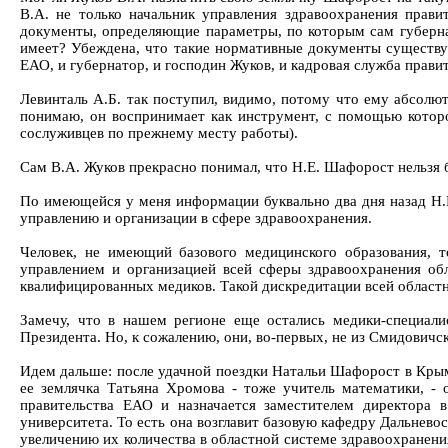
В.А. не только начальник управления здравоохранения прав
документы, определяющие параметры, по которым сам губернат
имеет? Убеждена, что такие нормативные документы существую
ЕАО, и губернатор, и господин Жуков, и кадровая служба пра
Левинталь А.Б. так поступил, видимо, потому что ему абсолют
понимаю, он воспринимает как инструмент, с помощью которог
сослуживцев по прежнему месту работы).
Сам В.А. Жуков прекрасно понимал, что Н.Е. Шафорост нельзя бы
По имеющейся у меня информации буквально два дня назад Н.
управлению и организации в сфере здравоохранения.
Человек, не имеющий базового медицинского образования, т
управлением и организацией всей сферы здравоохранения обл
квалифицированных медиков. Такой дискредитации всей областн
Замечу, что в нашем регионе еще остались медики-специал
Президента. Но, к сожалению, они, во-первых, не из Смидович
Идем дальше: после удачной поездки Натальи Шафорост в Крым
ее землячка Татьяна Хромова - тоже учитель математики, - 
правительства ЕАО и назначается заместителем директора в
университета. То есть она возглавит базовую кафедру Дальнево
увеличению их количества в областной системе здравоохранения