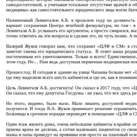
самодостаточной, а учитывая тотальное отсутствие врачей в о
медицины» как самостоятельного юридического лица могло быт
Назначенный Левинталем А.Б. в прошлом году на должность 
вариант сохранения Центра лечебной физкультуры, но там - в 
Левинталя А.Б. услышать его аргументы, а просто смирился, ма
точно ответить на эти вопросы и сделаю это, но чуть позже. А 
Валерий Жуков говорил нам, что сохранит «ЦЛФ и СМ» в стат
заметит смены его юридического статуса. В ответ наша редакц
постепенным его уничтожением. Только и всего! Единственное,
этом году. Но… Нам ведь доступная первичная медицинская пом
Прошел год. И сегодня в здании на улице Чапаева больше нет «
где ему выделили всего шесть кабинетов и где он, как я поним
Цель Левинталя А.Б. достигнута! Он сказал в 2017 году, что 
Он сказал, что ему депутаты Госдумы - не указ, что все здесь 
Но этого, видимо, было мало. Мало лишить доступной меди
получится. И тогда В.А. Жуков принимает решение ограничить
больницы в срочном порядке переводят в помещение «ЦЛФ и
Один этаж жилого дома, очень небольшие кабинеты в крайне огр
приема врача не десятки, а сотни маленьких пациентов со сво
мамы и папы приведут на прививки или просто на плановый осмо