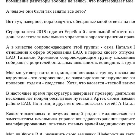
помещение разговоры вообще не велись, что подтверждает мое
А чем же они были так заняты все лето?
Вот тут, наверное, пора озвучить обещанные мной ответы на п
Середина лета 2018 года: из Еврейской автономной области п
дочь заместителя начальника управления здравоохранения пра
А в качестве сопровождающего этой группы - сама Наталья 
отношения к сфере образования ЕАО, в период своего отпуска
ЕАО Татьяной Хромовой сопровождающим группу школьников
собирают с родителей остальных школьников, вошедших в груп
Мне могут возразить: она, мол, сопровождала группу школьнико
коррупция - это откровенное, не завуалированное нарушение з
проверки, годами - следствие. Хотя, что касается «тесной вза
В настоящее время прокуратура завершает проверку деятельно
несколько лет подряд бесплатные путевки в Артек своим племян
районе ЕАО. Но и тем, и другим очень повезло с тетей! А Ната
Каких талантливых и везучих людей родит смидовичская з
заместителем начальника управления здравоохранения правите
квалифицированных, опытных главных врачей медицинских уч
Мог ли Жуков В.А. назначить свою землячку Шафорост на таку