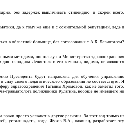
ярно, без задержек выплачивать стипендию, и скорей всего,
матики, да к тому же еще и с сомнительной репутацией, ведь в
й.
ься в областной больнице, без согласования с А.Б. Левинталем?
ренными методами, поскольку ни Министерство здравоохранения
ля господина Левинталя и его команды, видимо, не являются
мию Президента будет направлена для обучения управлению
в силу своего педагогического образования не соответствует. Я
 сферу здравоохранения Татьяны Хромовой, как не заметил того,
ача-травматолога поликлиники Кулагина, вообще не имевшего ни
 врачи просто уезжают в другие регионы. За этот год только из
й, устали ждать, когда Жуков В.А., наконец, разработает эту