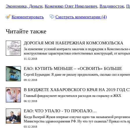
Экономика, Деньги
,
Кожемяко Олег Николаевич
,
Владивосток
,
П
Комментировать
Смотреть комментарии (4)
Читайте также
ДОРОГАЯ МОЯ НАБЕРЕЖНАЯ КОМСОМОЛЬСКА
За изменение условий контракта заказчик и подрядчик в Комсомольске
конструктивные характеристики ответственных конструкций, от которых
11.12.2018
ЕАО: КУПИТЬ МЕНЬШЕ – «ОСВОИТЬ» БОЛЬШЕ
Сергей Бурындин: Я даже не рискну предположить, сколько сил и време
09.12.2018
В БЮДЖЕТЕ ХАБАРОВСКОГО КРАЯ НА 2019 ГОД
Главный финдокумент недосчитался расходов на социалку и ЖКХ
06.12.2018
ЕАО: ЧТО УПАЛО - ТО ПРОПАЛО…
Когда Валерий Жуков впервые озвучил идею так называемой реорганиза
Министерства здравоохранения РФ. Ну что тут скажешь? Приказ есть п
03.12.2018