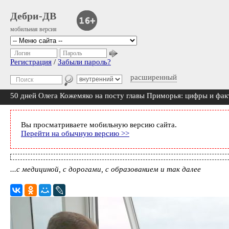
Дебри-ДВ
мобильная версия
Логин
Пароль
Регистрация
/
Забыли пароль?
расширенный
50 дней Олега Кожемяко на посту главы Приморья: цифры и фа
Вы просматриваете мобильную версию сайта.
Перейти на обычную версию >>
...с медициной, с дорогами, с образованием и так далее