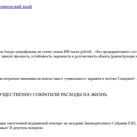
риморский край
-на-Амуре оштрафованы на сумму свыше 800 тысяч рублей... «Без предварительного сог
 зависит прочность, устойчивость, надежность и долговечность объекта [реконструкция
ни потратили чиновники на поиски такого «уникального» варианта в посёлке Смидович!..
 СУЩЕСТВЕННО СОКРАТИЛИ РАСХОДЫ НА ЖИЗНЬ
ции «неотложной медицинской помощи» на заседании Законодательного Собрания ЕАО, д
риказ! И депутаты поверили