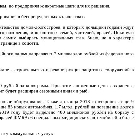
лем, но предпринял конкретные шаги для их решения.
ования в беспрецедентных количествах.
оительство домов-долгостроев, в которых дольщики годами ждут
го поколения, многодетных семей, учителей, врачей. Покинули
 самим выбирать муниципальных глав. Знаю, не в характере
транице в соцсети.
ийного жилья направлено 7 миллиардов рублей из федерального
плане - строительство и реконструкция защитных сооружений в
30 рублей за килограмм. При этом сниженные цены сохранены,
нт будет расширен сезонными видами рыб.
новое оборудование. Также до конца 2018-го откроются еще 9
ще 83 новых автомобиля. 1,7 млрд. рублей на погашение долгов
2019 году будет выделено 400 миллионов рублей на борьбу с
 врачей ФМБА: 6 специальных медицинских автомобилей и более
лату коммунальных услуг.