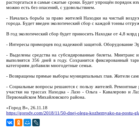
расторгаться в самые сжатые сроки. Будет упрощён порядок из
можно есть без опасений, с удовольствием.
- Началась борьба за право жителей Находки на чистый возду
города. Будет введен экологический сбор с каждой тонны отгруж
В год экологический сбор будет приносить Находке от 4,8 млрд 
- Интересы приморцев под надежной защитой. Оборудование Эр
- Выделены средства на субсидированные билеты. Минтранс и
выполнятся 356 дней в году. Сохранится фиксированный тари
категориям добавили многодетные семьи.
- Возвращены прямые выборы муниципальных глав. Жители сами 
- Социальные вопросы решаются с пользу жителей. Ремонтные р
участки на трассах Находка - Лазо - Ольга - Кавалерово и Ла
Первомайском Михайловского района.
«Город В», 26.11.18
https://gorodv.com/2018/11/50-dnej-olega-kozhemyako-na-postu-glav