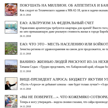
ПОКУШАТЬ НА МИЛЛИОН. ОБ АППЕТИТАХ И БА
Как следует из Технического задания к МК-62-18, цели и задачи оказыв
28.11.2018
ЕАО: АЛЬТРУИЗМ ЗА ФЕДЕРАЛЬНЫЙ СЧЕТ
Управлению архитектуры требуются квартиры для врачей! Вместо того,
но зато превышающую даже реальную стоимость жилья в городе Бироб
26.11.2018
ЕАО: ЧТО ЭТО - МЕСТЬ НАСЕЛЕНИЮ ИЛИ БОЙКО
Зачистка региона от здравоохранения на самом деле продолжается, но так
22.11.2018
ВАНИНО: ЖИЗНЬЮ ЛЮДЕЙ РИСКУЮТ ИЗ-ЗА НЕХВ
Татьяна Седых: «Трудно представить, что Хабаровский край, обладая б
22.11.2018
ВИЦЕ-ПРЕЗИДЕНТ АЛРОСА: БЮДЖЕТУ ЯКУТИИ 
«Пусть «Алроса» не добывает алмазы - нам будет только лучше!» «Алр
14.11.2018
«ВЫ НЕ ПОВЕРИТЕ…». ЧТО КОЖЕМЯКО СОТВОРИ
Теперь я могу утверждать - видела своими глазами, что сайра производс
14.11.2018