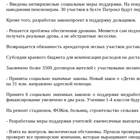
- Введены антикризисные социальные меры поддержки. На покуп
наводнения пенсионерам. 30 участков в бухте Патрокл будут п
Кроме того, разработан законопроект в поддержку дольщиков.
- Решается проблема обеспечения дровами. Меняется сам подход
получать реальные дрова, а не абстрактные лесосеки.
Возвращается обязанность арендаторов лесных участков достав
Субсидии краевого бюджета для компенсации расходов на достав
Заключено более 3500 договоров жителей с участковыми леснич
- Приняты социально значимые законы. Новый закон о «Детях в
на 31 млн. направлено адресной помощи.
Принято 6 социально значимых законов: о поддержке медработн
финансирование увеличено в два раза. Ученики 1-4 классов буду
На ремонт стадионов, ФОКов, больниц, строительство сельских 
- Разработаны меры поддержки учителей: ежемесячные выплаты,
- Взята на контроль экологическая обстановка. Прошла проверк
проверит все приморские компании, которые выращивают овощи