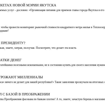
НКЕТАХ НОВОЙ МЭРИИ ЯКУТСКА
аемых услуг - дословно: «Организация питания для приемов главы города Якутска и его
 чтобы провести мониторинг рыночной стоимости квадратного метра жилья в Теплоозер
иджане!
Т ПРЕЗИДЕНТУ?
ая, знаете, хитрая, ползучая. Посмотрите, что делает эта власть
АТКИ ДЕНЕГ
огатейшими полезными ископаемыми, не в состоянии купить для своего населения нужно
УГРОЖАЮТ МИЛЛЕНИАЛЫ
оса» ничего не делает для нашей республики!» Такие заявления прозвучали на итоговы
Л С БАЗОЙ В ПРЕОБРАЖЕНИИ
тва Преображения фасована по банкам плотно! А то, знаете, зачастую берешь в магазине 