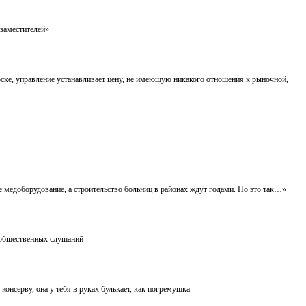
 заместителей»
ске, управление устанавливает цену, не имеющую никакого отношения к рыночной,
е медоборудование, а строительство больниц в районах ждут годами. Но это так…»
х общественных слушаний
консерву, она у тебя в руках булькает, как погремушка