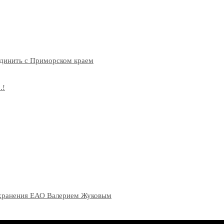
единить с Приморском краем
.!
оохранения ЕАО Валерием Жуковым