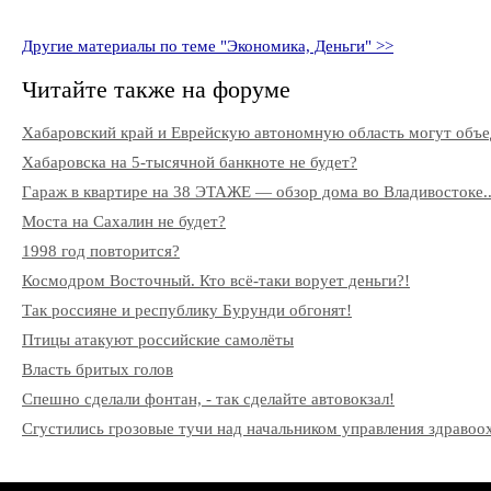
Другие материалы по теме "Экономика, Деньги" >>
Читайте также на форуме
Хабаровский край и Еврейскую автономную область могут объ
Хабаровска на 5-тысячной банкноте не будет?
Гараж в квартире на 38 ЭТАЖЕ — обзор дома во Владивостоке..
Моста на Сахалин не будет?
1998 год повторится?
Космодром Восточный. Кто всё-таки ворует деньги?!
Так россияне и республику Бурунди обгонят!
Птицы атакуют российские самолёты
Власть бритых голов
Спешно сделали фонтан, - так сделайте автовокзал!
Сгустились грозовые тучи над начальником управления здрав