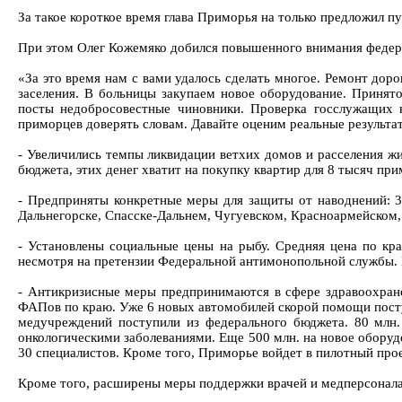
За такое короткое время глава Приморья на только предложил 
При этом Олег Кожемяко добился повышенного внимания федера
«За это время нам с вами удалось сделать многое. Ремонт дор
заселения. В больницы закупаем новое оборудование. Принято
посты недобросовестные чиновники. Проверка госслужащих 
приморцев доверять словам. Давайте оценим реальные результа
- Увеличились темпы ликвидации ветхих домов и расселения ж
бюджета, этих денег хватит на покупку квартир для 8 тысяч при
- Предприняты конкретные меры для защиты от наводнений: 3,
Дальнегорске, Спасске-Дальнем, Чугуевском, Красноармейском,
- Установлены социальные цены на рыбу. Средняя цена по кр
несмотря на претензии Федеральной антимонопольной службы. 
- Антикризисные меры предпринимаются в сфере здравоохране
ФАПов по краю. Уже 6 новых автомобилей скорой помощи поступ
медучреждений поступили из федерального бюджета. 80 млн.
онкологическими заболеваниями. Еще 500 млн. на новое обору
30 специалистов. Кроме того, Приморье войдет в пилотный про
Кроме того, расширены меры поддержки врачей и медперсонала: