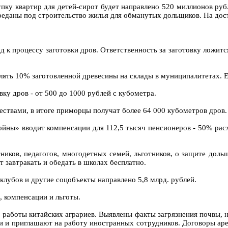
ку квартир для детей-сирот будет направлено 520 миллионов руб
ереданы под строительство жилья для обманутых дольщиков. На дос
 к процессу заготовки дров. Ответственность за заготовку ложит
лять 10% заготовленной древесины на склады в муниципалитетах. Е
ку дров - от 500 до 1000 рублей с кубометра.
ествами, в итоге приморцы получат более 64 000 кубометров дров.
ойны» вводит компенсации для 112,5 тысяч пенсионеров - 50% рас
иков, педагогов, многодетных семей, льготников, о защите доль
т завтракать и обедать в школах бесплатно.
клубов и другие соцобъекты направлено 5,8 млрд. рублей.
 компенсации и льготы.
а работы китайских аграриев. Выявлены факты загрязнения почвы,
 и приглашают на работу иностранных сотрудников. Договоры ар