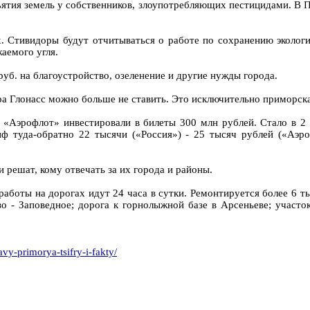
ъятия земель у собственников, злоупотребляющих пестицидами. В
х. Стивидоры будут отчитываться о работе по сохранению экологи
аемого угля.
руб. на благоустройство, озеленение и другие нужды города.
а Глонасс можно больше не ставить. Это исключительно приморска
 «Аэрофлот» инвестировали в билеты 300 млн рублей. Стало в 2
ф туда-обратно 22 тысячи («Россия») - 25 тысяч рублей («Аэр
решат, кому отвечать за их города и районы.
аботы на дорогах идут 24 часа в сутки. Ремонтируется более 6 
зо - Заповедное; дорога к горнолыжной базе в Арсеньеве; участ
y-primorya-tsifry-i-fakty/