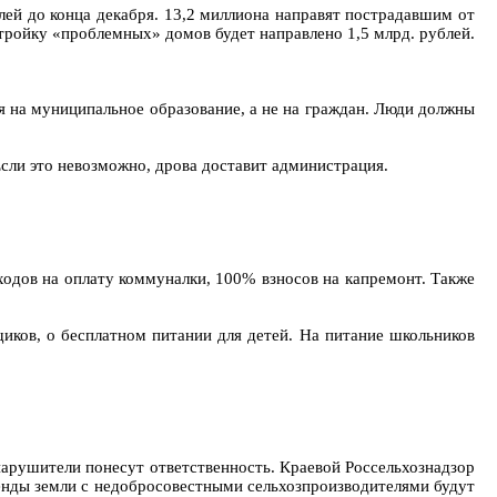
лей до конца декабря. 13,2 миллиона направят пострадавшим от
тройку «проблемных» домов будет направлено 1,5 млрд. рублей.
ся на муниципальное образование, а не на граждан. Люди должны
сли это невозможно, дрова доставит администрация.
ходов на оплату коммуналки, 100% взносов на капремонт. Также
щиков, о бесплатном питании для детей. На питание школьников
 нарушители понесут ответственность. Краевой Россельхознадзор
енды земли с недобросовестными сельхозпроизводителями будут