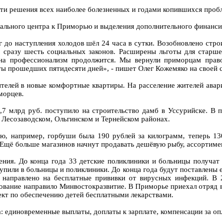
пути решения всех наиболее болезненных и годами копившихся проб
льного центра к Приморью и выделения дополнительного финансир
ог до наступления холодов шёл 24 часа в сутки. Возобновлено стр
 сразу шесть социальных законов. Расширены льготы для старше
на профессионализм продолжится. Мы вернули приморцам право
ты прошедших пятидесяти дней», - пишет Олег Кожемяко на своей с
ителей в новые комфортные квартиры. На расселение жителей авар
морцев.
7 млрд руб. поступило на строительство дамб в Уссурийске. В 
 Лесозаводском, Ольгинском и Тернейском районах.
аю, например, горбуши была 190 рублей за килограмм, теперь 1
Ещё больше магазинов начнут продавать дешёвую рыбу, ассортиме
ния. До конца года 33 детские поликлиники и больницы получат 
или в больницы и поликлиники. До конца года будут поставлены е
 направлено на бесплатные прививки от вирусных инфекций. В 
дование направило Минвостокразвитие. В Приморье приехал отряд
ект по обеспечению детей бесплатными лекарствами.
 единовременные выплаты, доплаты к зарплате, компенсации за оп