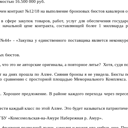
мостью 16.500 000 руб.
чен контракт №12/18 на выполнение бронзовых бюстов кавалеров 
в сфере закупок товаров, работ, услуг для обеспечения госуда
 начальной цене контракта, составляющей более 1 миллиарда 
 №44» - «Закупка у единственного поставщика является неконкур
ых бюстов.
что это не авторские оригиналы, а повторное литье? Хотя, судя 
т на днях прошла по Аллее. Сияния бронзы я не увидела. Бюсты п
 сравнению с просторной площадью Мемориального Комплекса. Т
 Хорошее предложение. В районе каждого перехода через перес
.
ести каждый класс по этой Аллее. Это будет называться патриотич
КГБУ «Комсомольская-на-Амуре Набережная р. Амур».
, фрагмент подводной лодки, самолет и может что-нибудь еще. Пр