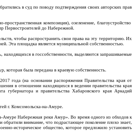
обратились в суд по поводу подтверждения своих авторских прав
о-пространственная композиция), озеленение, благоустройство
 пр Первостроителей до Набережной.
ельств, чтобы распространить свои права на эту территорию. Их
ией. Эта площадка является муниципальной собственностью.
ль, находящихся в госсобственности, выделяются запрашиваемые
р, которая была передана в краевую собственность.
2017 года (на основании распоряжения Правительства края от
ешения в отношении находящихся в ведении правительства края
ата губернатора и правительства Хабаровского края Аркадий
стей г. Комсомольска-на-Амуре.
а-Амуре Набережная реки Амур». Во время одного из обходов к
и обратили внимание, что подрастающее поколение плохо знает,
 Военно-историческое общество, которое предложило установить