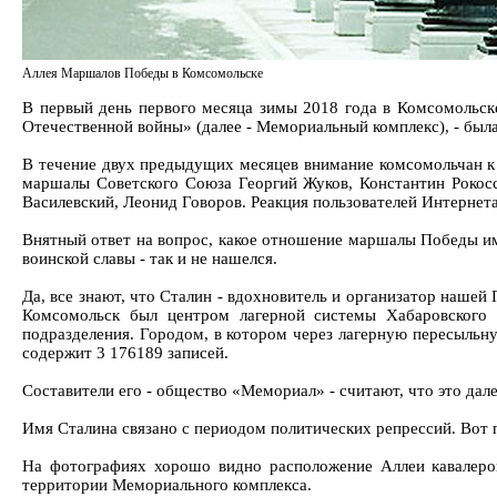
Аллея Маршалов Победы в Комсомольске
В первый день первого месяца зимы 2018 года в Комсомольс
Отечественной войны» (далее - Мемориальный комплекс), - был
В течение двух предыдущих месяцев внимание комсомольчан к 
маршалы Советского Союза Георгий Жуков, Константин Рокос
Василевский, Леонид Говоров. Реакция пользователей Интернет
Внятный ответ на вопрос, какое отношение маршалы Победы име
воинской славы - так и не нашелся.
Да, все знают, что Сталин - вдохновитель и организатор наше
Комсомольск был центром лагерной системы Хабаровского 
подразделения. Городом, в котором через лагерную пересыльн
содержит 3 176189 записей.
Составители его - общество «Мемориал» - считают, что это дале
Имя Сталина связано с периодом политических репрессий. Вот 
На фотографиях хорошо видно расположение Аллеи кавалеров
территории Мемориального комплекса.