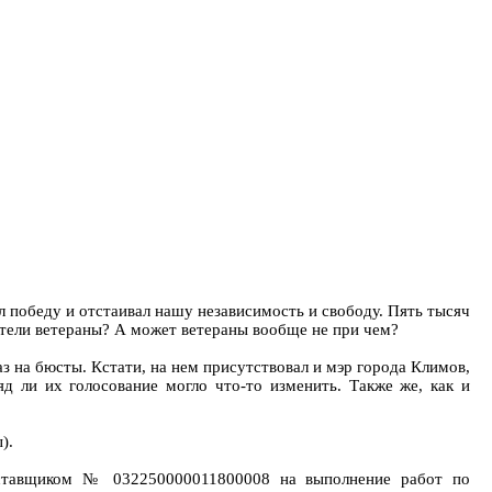
л победу и отстаивал нашу независимость и свободу. Пять тысяч
отели ветераны? А может ветераны вообще не при чем?
з на бюсты. Кстати, на нем присутствовал и мэр города Климов,
яд ли их голосование могло что-то изменить. Также же, как и
).
оставщиком № 032250000011800008 на выполнение работ по