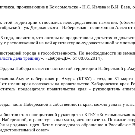
плекса, проживающие в Комсомольске - Н.С. Ивлева и В.И. Баев, 
 этой территории относились непосредственно памятник (объемн
тябрьский - ул. Дзержинского - Набережная - пешеходная Аллея от
 года, посчитал, что авторы не предоставили достаточно доказат
ку с расположенной на ней архитектурно-художественной композиц
нистрацией города в госсобственность. По необходимости из земе
власть дала трещину
», «Дебри-ДВ», от 08.05.2014).
в Ордена Победы является частью той территории Набережной р.Аму
кая-на-Амуре набережная р. Амур» (КГБУ) - создано 31 марта 
от имени края возложены на правительство Хабаровского края. Р
титель председателя правительства края - руководитель аппар
передал часть Набережной в собственность края, можно узнать у вла
а бюстов стала инициативой руководство КГБУ «Комсомольская-н
а Набережной, играют тут в шахматы, читают газеты. Пожилые люд
 Так и родилась идея. Затем последовало обращение в Российское
радостроительный совет».