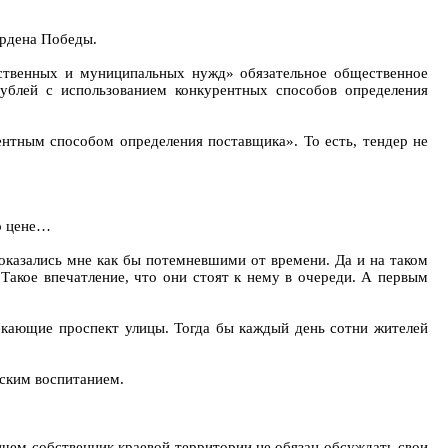
ордена Победы.
рственных и муниципальных нужд» обязательное общественное
рублей с использованием конкурентных способов определения
ентным способом определения поставщика». То есть, тендер не
по цене…
оказались мне как бы потемневшими от времени. Да и на таком
акое впечатление, что они стоят к нему в очереди. А первым
екающие проспект улицы. Тогда бы каждый день сотни жителей
еским воспитанием.
ичем собственник краевой территории не обязан обсуждать свои