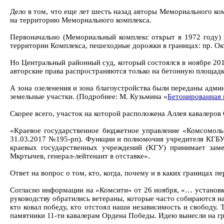
Дело в том, что еще лет шесть назад авторы Мемориального ком
на территорию Мемориального комплекса.
Первоначально (Мемориальный комплекс открыт в 1972 году) к
территории Комплекса, пешеходные дорожки в границах: пр. Ок
Но Центральный районный суд, который состоялся в ноябре 2013
авторские права распространяются только на бетонную площад
А зона озеленения и зона благоустройства были переданы адми
земельные участки. (Подробнее: М. Кузьмина «
Бетонированная 
Скорее всего, участок на которой расположена Аллея кавалеро
«Краевое государственное бюджетное управление «Комсомольс
31.03.2017 №195-рп). Функции и полномочия учредителя КГБУ 
краевых государственных учреждений (КГУ) принимает замес
Мкртычев, генерал-лейтенант в отставке».
Ответ на вопрос о том, кто, когда, почему и в каких границах 
Согласно информации на «Комсити» от 26 ноября, «… установк
руководству обратились ветераны, которые часто собираются н
кто ковал победу, кто отстоял наши независимость и свободу.
памятники 11-ти кавалерам Ордена Победы. Идею вынесли на г