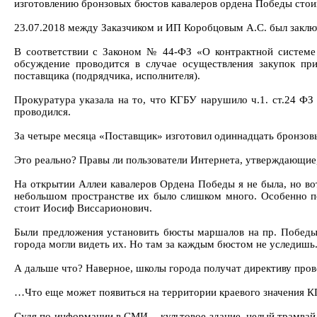
изготовлению бронзовых бюстов кавалеров ордена Победы стои
23.07.2018 между Заказчиком и ИП Коробцовым А.С. был заклю
В соответствии с Законом № 44-ФЗ «О контрактной системе 
обсуждение проводится в случае осуществления закупок при
поставщика (подрядчика, исполнителя).
Прокуратура указала на то, что КГБУ нарушило ч.1. ст.24 ФЗ
проводился.
За четыре месяца «Поставщик» изготовил одиннадцать бронзов
Это реально? Правы ли пользователи Интернета, утверждающие, 
На открытии Аллеи кавалеров Ордена Победы я не была, но во
небольшом пространстве их было слишком много. Особенно по
стоит Иосиф Виссарионович.
Были предложения установить бюсты маршалов на пр. Победы.
города могли видеть их. Но там за каждым бюстом не уследишь
А дальше что? Наверное, школы города получат директиву пров
…Что еще может появиться на территории краевого значения 
Судя по информации в СМИ, - культовое здание, целый трамвай