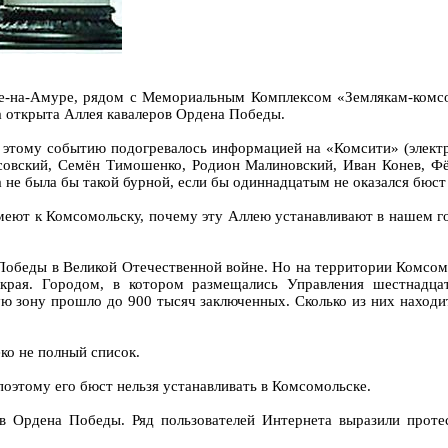
ке-на-Амуре, рядом с Мемориальным Комплексом «Землякам-комсо
а открыта Аллея кавалеров Ордена Победы.
этому событию подогревалось информацией на «Комсити» (электр
совский, Семён Тимошенко, Родион Малиновский, Иван Конев, Фё
а не была бы такой бурной, если бы одиннадцатым не оказался бюс
ют к Комсомольску, почему эту Аллею устанавливают в нашем гор
й Победы в Великой Отечественной войне. Но на территории Комсом
края. Городом, в котором размещались Управления шестнадцат
ую зону прошло до 900 тысяч заключенных. Сколько из них находи
ко не полный список.
поэтому его бюст нельзя устанавливать в Комсомольске.
 Ордена Победы. Ряд пользователей Интернета выразили протес