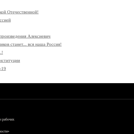
кой Отечественной!
ссией
произведения Алексиевич
ков станет... вся наша Россия!
.!
онституции
-19
и рабочих
ности»