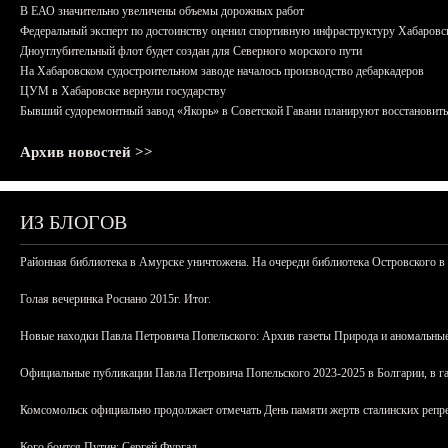
В ЕАО значительно увеличены объемы дорожных работ
Федеральный эксперт по достоинству оценил спортивную инфраструктуру Хабаровс
Дноуглубительный флот будет создан для Северного морского пути
На Хабаровском судостроительном заводе началось производство дебаркадеров
ЦУМ в Хабаровске вернули государству
Бывший судоремонтный завод «Якорь» в Советской Гавани планируют восстановить
Архив новостей >>
ИЗ БЛОГОВ
Районная библиотека в Амурске уничтожена. На очереди библиотека Островского в
Голая вечеринка Роснано 2015г. Итог.
Новые находки Павла Петровича Попельского: Архив газеты Природа и аномальные
Официальные публикации Павла Петровича Попельского 2023-2025 в Болгарии, в г
Комсомольск официально продолжает отмечать День памяти жертв сталинских репрес
Кого боится Путин: Сергей Фургал