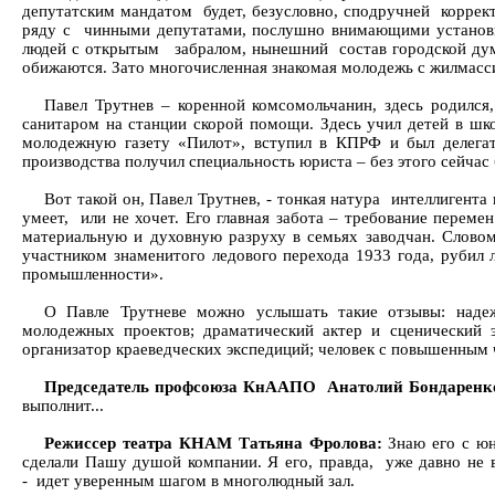
депутатским мандатом будет, безусловно, сподручней коррект
ряду с чинными депутатами, послушно внимающими установка
людей с открытым забралом, нынешний состав городской дум
обижаются. Зато многочисленная знакомая молодежь с жилмасс
Павел Трутнев – коренной комсомольчанин, здесь родился,
санитаром на станции скорой помощи. Здесь учил детей в шко
молодежную газету «Пилот», вступил в КПРФ и был делега
производства получил специальность юриста – без этого сейчас 
Вот такой он, Павел Трутнев, - тонкая натура интеллигента 
умеет, или не хочет. Его главная забота – требование перем
материальную и духовную разруху в семьях заводчан. Словом
участником знаменитого ледового перехода 1933 года, рубил 
промышленности».
О Павле Трутневе можно услышать такие отзывы: надеж
молодежных проектов; драматический актер и сценический 
организатор краеведческих экспедиций; человек с повышенным 
Председатель профсоюза КнААПО Анатолий Бондаренк
выполнит...
Режиссер театра КНАМ Татьяна Фролова:
Знаю его с юн
сделали Пашу душой компании. Я его, правда, уже давно не вс
- идет уверенным шагом в многолюдный зал.