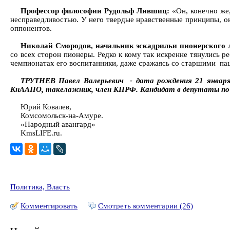
Профессор философии Рудольф Лившиц:
«Он, конечно же,
несправедливостью. У него твердые нравственные принципы, 
оппонентов.
Николай Смородов, начальник эскадрильи пионерского л
со всех сторон пионеры. Редко к кому так искренне тянулись р
чемпионатах его воспитанники, даже сражаясь со старшими паца
ТРУТНЕВ Павел Валерьевич - дата рождения 21 января 1
КнААПО, такелажник, член КПРФ. Кандидат в депутаты по 
Юрий Ковалев,
Комсомольск-на-Амуре.
«Народный авангард»
KmsLIFE.ru.
Политика, Власть
Комментировать
Смотреть комментарии (26)