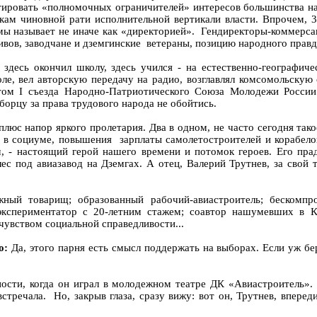
ировать «полномочных ограничителей» интересов большинства нас
м чиновной рати исполнительной вертикали власти. Впрочем, 3
ы называет не иначе как «директорией». Гендиректоры-коммерса
ивов, заводчане и дземгинские ветераны, позицию народного пра
 здесь окончил школу, здесь учился - на естественно-географич
ле, вел авторскую передачу на радио, возглавлял комсомольску
том I съезда Народно-Патриотического Союза Молодежи Росс
борцу за права трудового народа не обойтись.
плюс напор яркого пролетария. Два в одном, не часто сегодня тако
ен в социуме, повышения зарплаты самолетостроителей и корабело
, - настоящий герой нашего времени и потомок героев. Его пр
лес под авиазавод на Дземгах. А отец, Валерий Трутнев, за свой
ный товарищ; образованный рабочий-авиастроитель; бескомпр
экспериментатор с 20-летним стажем; соавтор нашумевших в 
чувством социальной справедливости...
о:
Да, этого парня есть смысл поддержать на выборах. Если уж бер
ости, когда он играл в молодежном театре ДК «Авиастроитель». 
тречала. Но, закрыв глаза, сразу вижу: вот он, Трутнев, впере