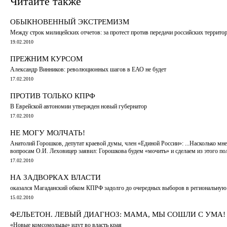
Читайте также
ОБЫКНОВЕННЫЙ ЭКСТРЕМИЗМ
Между строк милицейских отчетов: за протест против передачи российских террит
19.02.2010
ПРЕЖНИМ КУРСОМ
Александр Винников: революционных шагов в ЕАО не будет
17.02.2010
ПРОТИВ ТОЛЬКО КПРФ
В Еврейской автономии утвержден новый губернатор
17.02.2010
НЕ МОГУ МОЛЧАТЬ!
Анатолий Горошков, депутат краевой думы, член «Единой России»: ...Насколько мне
вопросам О.И. Леховицер заявил: Горошкова будем «мочить» и сделаем из этого пол
17.02.2010
НА ЗАДВОРКАХ ВЛАСТИ
оказался Магаданский обком КПРФ задолго до очередных выборов в региональную 
15.02.2010
ФЕЛЬЕТОН. ЛЕВЫЙ ДИАГНОЗ: МАМА, МЫ СОШЛИ С УМА!
«Новые комсомольцы» идут во власть края