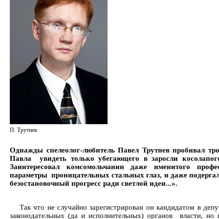
П. Трутнев
Однажды спелеолог-любитель Павел Трутнев пробивал тр
Павла увидеть только убегающего в заросли косолапого
Заинтересовал комсомольчанин даже именитого проф
параметры проницательных стальных глаз, и даже подергал 
безостановочный прогресс ради светлой идеи...».
Так что не случайно зарегистрирован он кандидатом в деп
законодательных (да и исполнительных) органов власти, но