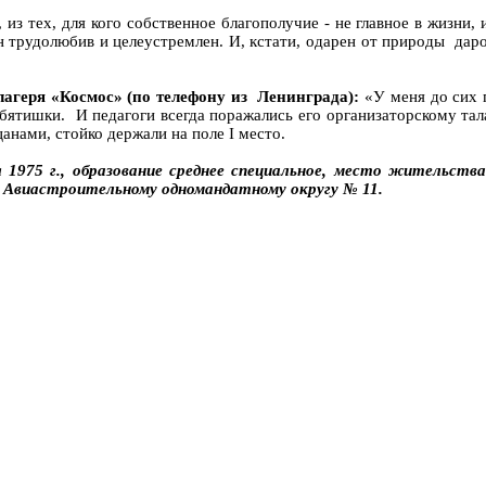
 из тех, для кого собственное благополучие - не главное в жизни
он трудолюбив и целеустремлен. И, кстати, одарен от природы д
агеря «Космос» (по телефону из Ленинграда):
«У меня до сих 
ебятишки. И педагоги всегда поражались его организаторскому тал
нами, стойко держали на поле I место.
975 г., образование среднее специальное, место жительства 
Авиастроительному одномандатному округу № 11.