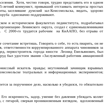
еления. Хотя, честно говоря, трудно представить его в одном
5-летний коммунист, привыкший отстаивать интересы простых
нты, заселившие думский зал Комсомольска, видать, здорово
вдоруба однозначно поддерживают.
еском и историческом факультетах пединститута, подрабатывал
ю организацию Ленинского округа, создал с единомышленниками
ии. С 2000-го трудится рабочим на КнААПО, без отрыва от
е сочетание встретишь. Говорить о себе, то есть пиарить, он не
в, ответственности коррумпированного аппарата чиновников за
адед, первостроитель города юности Леонид Емельянович, был
 труд был удостоен звания «Заслуженный работник авиационной
омиссный искатель правды; неутомимый зачинщик взрывных
Комсомольске театральных и информационных экспериментов;
ется за порученное дело, насколько я убедился, то обязательно
Его искренность, задор, умение без давления убеждать коллег
ди, с гитарой, сверкая проникновенным взглядом, вдохновенный