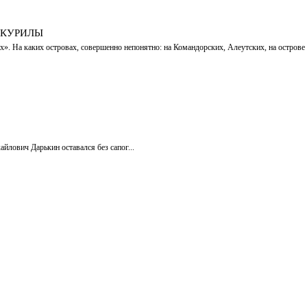
 КУРИЛЫ
х». На каких островах, совершенно непонятно: на Командорских, Алеутских, на остров
йлович Дарькин оставался без сапог...