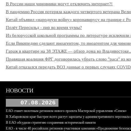
В России наши чиновники могут отключить интернет?!
В пандемию Россия потеряла каждого четвертого ветерана Вели
Китай объявил «народную войну» коронавирусу на границе с Ро
Полёт Пересильд - пир во время чумы?
Из белорусской школьной программы по литературе исключили 
Если Википедию сделают иноагентом, то иноагентом для чиновни
Гараж в квартире на 38 ЭТАЖЕ — обзор дома во Владивостоке..
Правящая коалиция ФРГ договорилась убрать слово "раса" из к
Китай отказался передать ВОЗ данные о первых случаях COVID
НОВОСТИ
07.08.2026
ЕАО станет пилотным регионом нового проекта Мастерской управления «Сенеж»
В Хабаровском крае быстрее всего растут зарплаты у административного персонала 
В ЕАО обсудили стратегию сохранения исторической памяти
ЕАО - в числе 40 российских регионов-участников кампании «Продвижение безопас