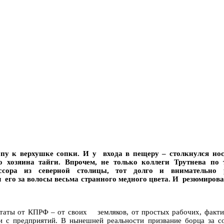
опу к верхушке сопки. И у входа в пещеру – столкнулся но
 хозяина тайги. Впрочем, не только коллеги Трутнева по 
ессора из северной столицы, тот долго и внимательно 
его за волосы весьма странного медного цвета. И резюмирова
утаты от КПРФ – от своих земляков, от простых рабочих, фактич
 и с предприятий. В нынешней реальности призвание борца за с