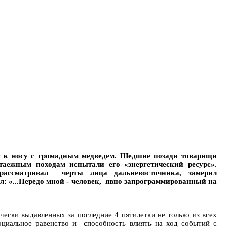
с к носу с громадным медведем. Шедшие позади товарищи
таежным походам испытали его «энергетический ресурс».
рассматривал черты лица дальневосточника, замерил
л: «...Передо мной - человек, явно запрограммированный на
ески выдавленных за последние 4 пятилетки не только из всех
оциальное равенство и способность влиять на ход событий с