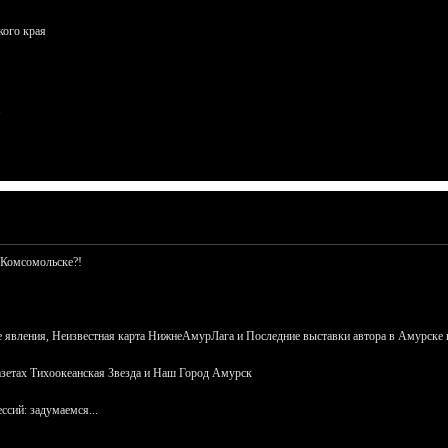
кого края
 Комсомольске?!
 явления, Неизвестная карта НижнеАмурЛага и Последние выставки автора в Амурске 
азетах Тихоокеанская Звезда и Наш Город Амурск
сий: задумаемся...