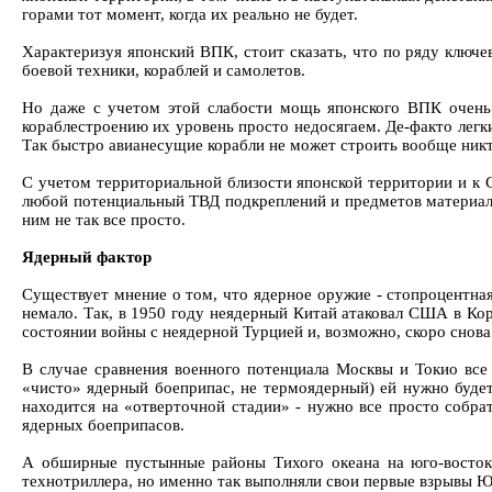
горами тот момент, когда их реально не будет.
Характеризуя японский ВПК, стоит сказать, что по ряду клю
боевой техники, кораблей и самолетов.
Но даже с учетом этой слабости мощь японского ВПК очень 
кораблестроению их уровень просто недосягаем. Де-факто легки
Так быстро авианесущие корабли не может строить вообще никт
С учетом территориальной близости японской территории и к С
любой потенциальный ТВД подкреплений и предметов материаль
ним не так все просто.
Ядерный фактор
Существует мнение о том, что ядерное оружие - стопроцентная
немало. Так, в 1950 году неядерный Китай атаковал США в Кор
состоянии войны с неядерной Турцией и, возможно, скоро снова
В случае сравнения военного потенциала Москвы и Токио все
«чисто» ядерный боеприпас, не термоядерный) ей нужно будет
находится на «отверточной стадии» - нужно все просто собра
ядерных боеприпасов.
А обширные пустынные районы Тихого океана на юго-восток 
технотриллера, но именно так выполняли свои первые взрывы Ю