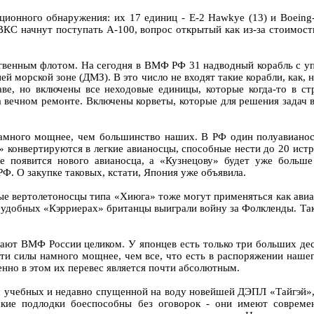
ионного обнаружения: их 17 единиц - Е-2 Hawkye (13) и Boeing-
 ВКС начнут поступать А-100, вопрос открытый как из-за стоимос
ственным флотом. На сегодня в ВМФ РФ 31 надводный корабль с 
ней морской зоне (ДМЗ). В это число не входят такие корабли, как
аве, но включены все неходовые единицы, которые когда-то в 
вечном ремонте. Включены корветы, которые для решения задач в
 намного мощнее, чем большинство наших. В РФ один полуавиано
конвертируются в легкие авианосцы, способные нести до 20 истр
е появится нового авианосца, а «Кузнецову» будет уже больш
Ф. О закупке таковых, кстати, Япония уже объявила.
вые вертолетоносцы типа «Хиюга» тоже могут применяться как ави
неудобных «Кэрриерах» британцы выиграли войну за Фолкленды. Та
ют ВМФ России целиком. У японцев есть только три больших деса
ти силы намного мощнее, чем все, что есть в распоряжении наше
нно в этом их перевес является почти абсолютным.
х учебных и недавно спущенной на воду новейшей ДЭПЛ «Тайгэй»,
нские подлодки боеспособны без оговорок - они имеют современ