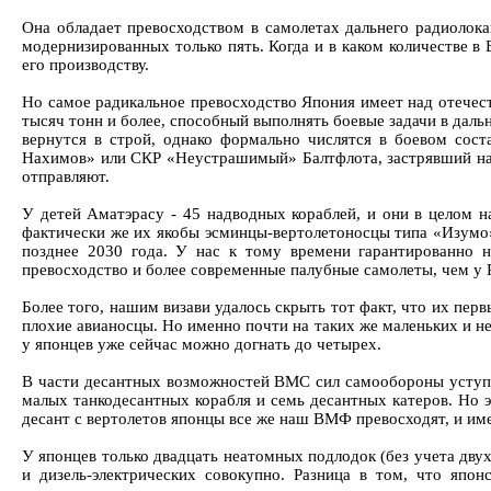
Она обладает превосходством в самолетах дальнего радиолокац
модернизированных только пять. Когда и в каком количестве в
его производству.
Но самое радикальное превосходство Япония имеет над отече
тысяч тонн и более, способный выполнять боевые задачи в даль
вернутся в строй, однако формально числятся в боевом сост
Нахимов» или СКР «Неустрашимый» Балтфлота, застрявший на 
отправляют.
У детей Аматэрасу - 45 надводных кораблей, и они в целом
фактически же их якобы эсминцы-вертолетоносцы типа «Изумо» 
позднее 2030 года. У нас к тому времени гарантированно н
превосходство и более современные палубные самолеты, чем у Р
Более того, нашим визави удалось скрыть тот факт, что их пер
плохие авианосцы. Но именно почти на таких же маленьких и 
у японцев уже сейчас можно догнать до четырех.
В части десантных возможностей ВМС сил самообороны уступа
малых танкодесантных корабля и семь десантных катеров. Но э
десант с вертолетов японцы все же наш ВМФ превосходят, и име
У японцев только двадцать неатомных подлодок (без учета дву
и дизель-электрических совокупно. Разница в том, что япо