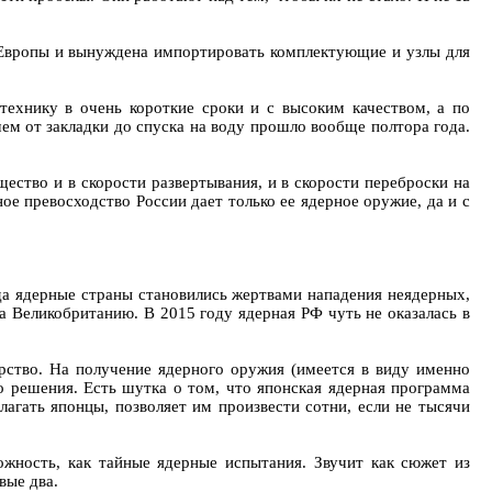
 Европы и вынуждена импортировать комплектующие и узлы для
ехнику в очень короткие сроки и с высоким качеством, а по
чем от закладки до спуска на воду прошло вообще полтора года.
ество и в скорости развертывания, и в скорости переброски на
 превосходство России дает только ее ядерное оружие, да и с
гда ядерные страны становились жертвами нападения неядерных,
а Великобританию. В 2015 году ядерная РФ чуть не оказалась в
рство. На получение ядерного оружия (имеется в виду именно
о решения. Есть шутка о том, что японская ядерная программа
агать японцы, позволяет им произвести сотни, если не тысячи
жность, как тайные ядерные испытания. Звучит как сюжет из
вые два.