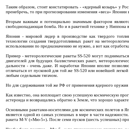
Таким образом, стоит констатировать - «ядерный козырь» у Ро
пренебречь, то при прогнозировании изменения «веса» Японии в
Вторым важным и потенциально значимым фактором являются
свободнопадающая бомба. Но и в ракетной технике у Ниппона в
Япония - мировой лидер в производстве как твердого топли
технологии создания твердотопливных ракет на метеорологиче
использовании по предназначению не нужно, а вот как отработк
Пример - метеорологические ракеты SS-520 могут подниматься 
двигателей для будущих баллистических ракет, метеорологичес
дальности - очень даже. И наработки Японии вполне позволяю
отличаться от пусковой для той же SS-520 или новейшей легкой
любым седельным тягачом.
Но для сдерживания той же РФ от применения ядерного оружия 
Как известно, она воплощает свою успешную космическую прогр
астероида и возвращались обратно к Земле, что хорошо характе
Основными ракетами-носителями для космических полетов в Япо
является одной из самых успешных в мире в части надежности.
ракета M-V («Мю-5»). После семи пусков (шесть успешных) про