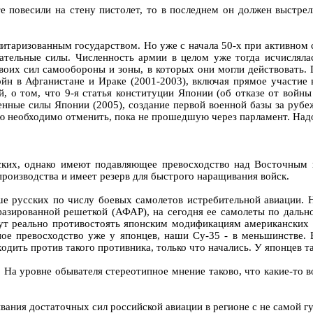
 повесили на стену пистолет, то в последнем он должен выстрел
итаризованным государством. Но уже с начала 50-х при активном 
ательные силы. Численность армии в целом уже тогда исчислял
оих сил самообороны и зоны, в которых они могли действовать. 
йн в Афганистане и Ираке (2001-2003), включая прямое участие 
, о том, что 9-я статья конституции Японии (об отказе от войн
нные силы Японии (2005), создание первой военной базы за рубеж
ю необходимо отменить, пока не прошедшую через парламент. Надо 
ских, однако имеют подавляющее превосходство над Восточным 
производства и имеет резерв для быстрого наращивания войск.
 русских по числу боевых самолетов истребительной авиации. Н
азированной решеткой (АФАР), на сегодня ее самолеты по дально
т реально противостоять японским модификациям американских F-
ное превосходство уже у японцев, наши Су-35 - в меньшинстве.
одить против такого противника, только что начались. У японцев т
 На уровне обывателя стереотипное мнение таково, что какие-то 
вания достаточных сил российской авиации в регионе с не самой г