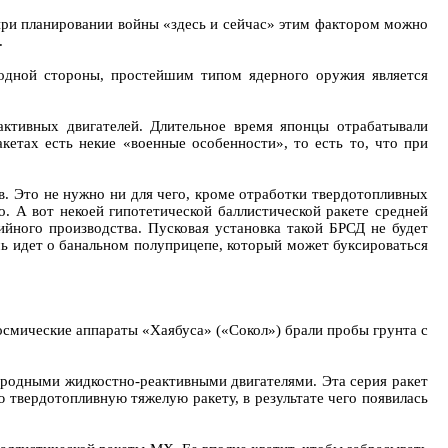
 при планировании войны «здесь и сейчас» этим фактором можно
.
одной стороны, простейшим типом ядерного оружия является
активных двигателей. Длительное время японцы отрабатывали
кетах есть некие «военные особенности», то есть то, что при
в. Это не нужно ни для чего, кроме отработки твердотопливных
о. А вот некоей гипотетической баллистической ракете средней
ийного производства. Пусковая установка такой БРСД не будет
ечь идет о банальном полуприцепе, который может буксироваться
осмические аппараты «Хаябуса» («Сокол») брали пробы грунта с
лородными жидкостно-реактивными двигателями. Эта серия ракет
 твердотопливную тяжелую ракету, в результате чего появилась