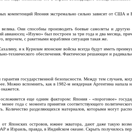
чевых компетенций Япония экстремально сильно зависит от США и
велика. Они способны производить боевые самолеты и другую т
й авианосец «Изумо» был построен за три года и два месяца, при
о, впрочем, с ракетными кораблями ситуация такая же.
ахалину, и к Курилам японские войска всегда будут иметь преимущ
но-технического обеспечения. Фактически решающее и радикальное
 гарантия государственной безопасности. Между тем случаев, ко
ее. Можно вспомнить, как в 1982-м неядерная Аргентина напала н
 окажется.
 осложняется еще одним фактором: Япония - «пороговое» госуда
 менее года с момента принятия соответствующего политическог
ть. Количество разделяющихся материалов, которыми могут распол
от Японских островов, южнее экватора, дают даже такую возмо
АР и Израиль, правда, в Индийском океане. Скрыть получилось пер