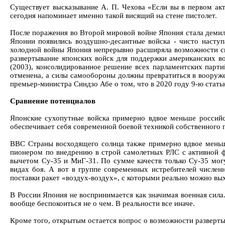
Существует высказывание А. П. Чехова «Если вы в первом акте
сегодня напоминает именно такой висящий на стене пистолет.
После поражения во Второй мировой войне Япония стала демил
Японии появились воздушно-десантные войска - чисто наступ
холодной войны Япония непрерывно расширяла возможности св
развертывание японских войск для поддержки американских во
(2003), консолидированное решение всех парламентских партий
отменена, а силы самообороны должны превратиться в вооруже
премьер-министра Синдзо Абе о том, что в 2020 году 9-ю стать
Сравнение потенциалов
Японские сухопутные войска примерно вдвое меньше россий
обеспечивает себя современной боевой техникой собственного 
ВВС Страны восходящего солнца также примерно вдвое меньше
пионером по внедрению в строй самолетных РЛС с активной ф
вычетом Су-35 и МиГ-31. По сумме качеств только Су-35 могу
видах боя. А вот в группе современных истребителей числен
поставки ракет «воздух-воздух», с которыми реально можно вых
В России Япония не воспринимается как значимая военная сила.
вообще беспокоиться не о чем. В реальности все иначе.
Кроме того, открытым остается вопрос о возможности разверты