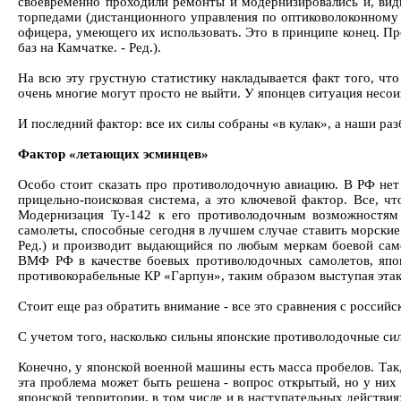
своевременно проходили ремонты и модернизировались и, вид
торпедами (дистанционного управления по оптиковолоконному 
офицера, умеющего их использовать. Это в принципе конец. Пр
баз на Камчатке. - Ред.).
На всю эту грустную статистику накладывается факт того, чт
очень многие могут просто не выйти. У японцев ситуация несо
И последний фактор: все их силы собраны «в кулак», а наши р
Фактор «летающих эсминцев»
Особо стоит сказать про противолодочную авиацию. В РФ нет
прицельно-поисковая система, а это ключевой фактор. Все, чт
Модернизация Ту-142 к его противолодочным возможностям 
самолеты, способные сегодня в лучшем случае ставить морски
Ред.) и производит выдающийся по любым меркам боевой само
ВМФ РФ в качестве боевых противолодочных самолетов, япон
противокорабельные КР «Гарпун», таким образом выступая этак
Стоит еще раз обратить внимание - все это сравнения с россий
С учетом того, насколько сильны японские противолодочные си
Конечно, у японской военной машины есть масса пробелов. Так,
эта проблема может быть решена - вопрос открытый, но у них 
японской территории, в том числе и в наступательных действия