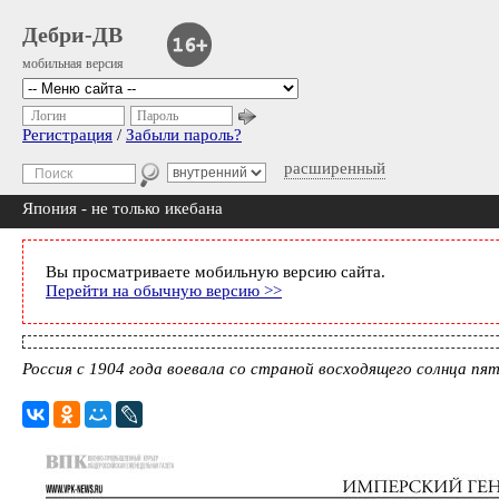
Дебри-ДВ
мобильная версия
Логин
Пароль
Регистрация
/
Забыли пароль?
расширенный
Япония - не только икебана
Вы просматриваете мобильную версию сайта.
Перейти на обычную версию >>
Россия с 1904 года воевала со страной восходящего солнца пя