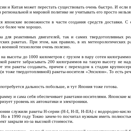
ссии и Китая может перестать существовать очень быстро. И если
 региональной и мировой политике не учитывать его просто нельзя
 японские возможности в части создания средств доставки. С 
се более чем хорошо.
ва для реактивных двигателей, так и самих твердотопливных ре
ских ракетах. При этом, как правило, в их метеорологических ра
а военной технологии очень полезно.
на высоты до 1000 километров с грузом в пару сотен килограммо
кой ракете забрасывать 200 килограммов на такую высоту не над
т эти ракеты создавать, причем с переходом к стадии крупносер
 (и тоже твердотопливной) ракеты-носителя «Эпсилон». То есть р
потребуется дальность побольше, и тут Япония тоже готова.
амму и сама себя обеспечивает ракетами-носителями. Японские к
ризует уровень их автоматики и электроники.
нии служили ракеты Н-серии (H-I, H-II, H-IIA) с водородно-кис
 Но в 1990 году Токио зачем-то посчитал нужным иметь полностью
ект закрыли из-за высокой стоимости.