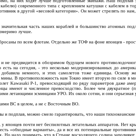
имо, на них ходят лучше подготовленные экипажи. Наш подплав э
кабелю) современного типа с креплением катушки с кабелем в т
отивник в другой «весовой категории». Он может стрелять по нам,
о значительная часть наших кораблей и большинство атомных подл
измеримо лучше.
азбросаны по всем флотам. Отдельно же ТОФ на фоне японцев - про
 и не предвидится в обозримом будущем нового противолодочного
о есть на сегодня, - это несколько модернизированных до амери
добавила немного, и этих самолетов тоже единицы. Основу ж
е мины. В противоположность нам Токио имеет вторую по силе в 
лет Kawasaki P-1, превосходящий по ряду параметров даже амер
цы имеют и численное превосходство. Более чем двукратное (
ими летающими эсминцами УРО. Их около сотни, и они серьезная у
скими ВС в целом, а не с Восточным ВО.
лы и подплав, можно смело гарантировать, что наши тихоокеанские
 у японцев почти нет беспилотных летательных аппаратов. Нет кры
есть «обходные варианты», да и все их потенциальные противники
х. Но надо понимать, что в Стране восходящего солнца заполняют 