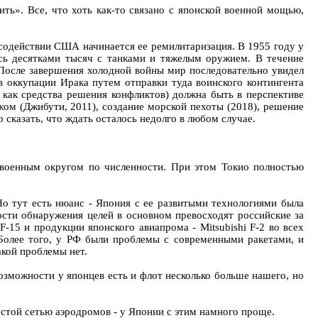
ить». Все, что хоть как-то связано с японской военной мощью,
содействии США начинается ее ремилитаризация. В 1955 году у
ась десятками тысяч с танками и тяжелым оружием. В течение
После завершения холодной войны мир последовательно увидел
в оккупации Ирака путем отправки туда воинского контингента
ы как средства решения конфликтов) должна быть в перспективе
ом (Джибути, 2011), создание морской пехоты (2018), решение
сказать, что ждать осталось недолго в любом случае.
военным округом по численности. При этом Токио полностью
о тут есть нюанс - Япония с ее развитыми технологиями была
сти обнаружения целей в основном превосходят российские за
15 и продукции японского авиапрома - Mitsubishi F-2 во всех
 Более того, у РФ были проблемы с современными ракетами, и
акой проблемы нет.
возможности у японцев есть и флот несколько больше нашего, но
устой сетью аэродромов - у Японии с этим намного проще.