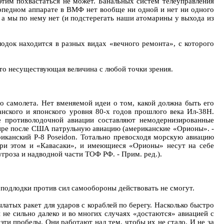
тим похвастаться не может. Банальных систем телеуправления
орпедном аппарате в ВМФ нет вообще ни одной и нет ни одного
 а мы по нему нет (и подстерегать наши атомарины у выхода из
одок находится в разных видах «вечного ремонта», с которого
сто несуществующая величина с любой точки зрения.
 самолета. Нет вменяемой идеи о том, какой должна быть его
канского и японского уровня 80-х годов прошлого века Ил-38Н.
е противолодочной авиации составляют немодернизированные
мире после США патрульную авиацию (американские «Орионы». -
иканский P-8 Poseidon. Тотально превосходя морскую авиацию
при этом и «Кавасаки», и имеющиеся «Орионы» несут на себе
гроза и надводной части ТОФ РФ. - Прим. ред.).
 подлодки против сил самообороны действовать не смогут.
латых ракет для ударов с кораблей по берегу. Насколько быстро
 не сильно далеко и во многих случаях «достаются» авиацией с
эти пробелы. Они работают над тем, чтобы их не стало. И не за