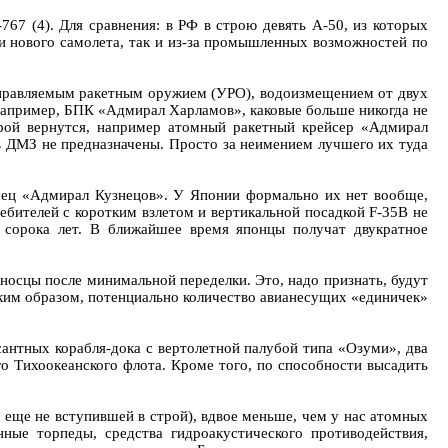
767 (4). Для сравнения: в РФ в строю девять А-50, из которых
ти нового самолета, так и из-за промышленных возможностей по
управляемым ракетным оружием (УРО), водоизмещением от двух
, например, БПК «Адмирал Харламов», каковые больше никогда не
строй вернутся, например атомный ракетный крейсер «Адмирал
 ДМЗ не предназначены. Просто за неимением лучшего их туда
сец «Адмирал Кузнецов». У Японии формально их нет вообще,
ебителей с коротким взлетом и вертикальной посадкой F-35B не
е сорока лет. В ближайшее время японцы получат двукратное
аносцы после минимальной переделки. Это, надо признать, будут
ким образом, потенциально количество авианесущих «единичек»
нтных корабля-дока с вертолетной палубой типа «Озуми», два
го Тихоокеанского флота. Кроме того, по способности высадить
 еще не вступившей в строй), вдвое меньше, чем у нас атомных
ные торпеды, средства гидроакустического противодействия,