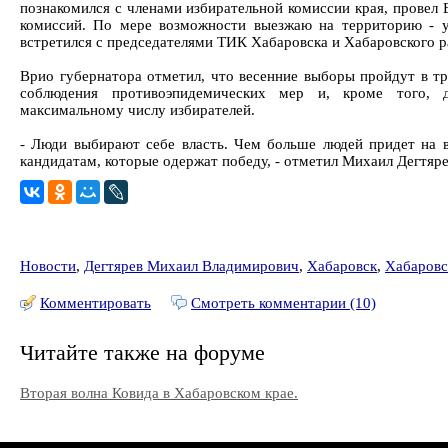
познакомился с членами избирательной комиссии края, провел
комиссий. По мере возможности выезжаю на территорию - у
встретился с председателями ТИК Хабаровска и Хабаровского ра
Врио губернатора отметил, что весенние выборы пройдут в т
соблюдения противоэпидемических мер и, кроме того, 
максимальному числу избирателей.
- Люди выбирают себе власть. Чем больше людей придет на 
кандидатам, которые одержат победу, - отметил Михаил Дегтяре
Новости
,
Дегтярев Михаил Владимирович
,
Хабаровск
,
Хабаровс
Комментировать
Смотреть комментарии (10)
Читайте также на форуме
Вторая волна Ковида в Хабаровском крае.