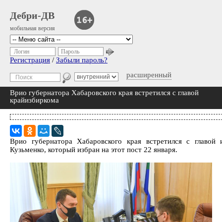
Дебри-ДВ
мобильная версия
Логин
Пароль
Регистрация
/
Забыли пароль?
расширенный
Врио губернатора Хабаровского края встретился с главой
крайизбиркома
Врио губернатора Хабаровского края встретился с главой 
Кузьменко, который избран на этот пост 22 января.