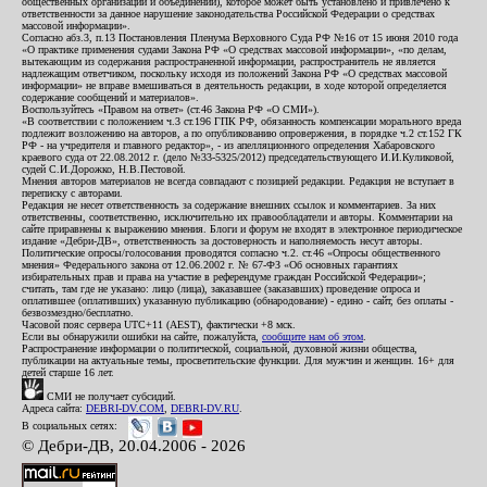
общественных организаций и объединений), которое может быть установлено и привлечено к
ответственности за данное нарушение законодательства Российской Федерации о средствах
массовой информации».
Согласно абз.3, п.13 Постановления Пленума Верховного Суда РФ №16 от 15 июня 2010 года
«О практике применения судами Закона РФ «О средствах массовой информации», «по делам,
вытекающим из содержания распространенной информации, распространитель не является
надлежащим ответчиком, поскольку исходя из положений Закона РФ «О средствах массовой
информации» не вправе вмешиваться в деятельность редакции, в ходе которой определяется
содержание сообщений и материалов».
Воспользуйтесь «Правом на ответ» (ст.46 Закона РФ «О СМИ»).
«В соответствии с положением ч.3 ст.196 ГПК РФ, обязанность компенсации морального вреда
подлежит возложению на авторов, а по опубликованию опровержения, в порядке ч.2 ст.152 ГК
РФ - на учредителя и главного редактор», - из апелляционного определения Хабаровского
краевого суда от 22.08.2012 г. (дело №33-5325/2012) председательствующего И.И.Куликовой,
судей С.И.Дорожко, Н.В.Пестовой.
Мнения авторов материалов не всегда совпадают с позицией редакции. Редакция не вступает в
переписку с авторами.
Редакция не несет ответственность за содержание внешних ссылок и комментариев. За них
ответственны, соответственно, исключительно их правообладатели и авторы. Комментарии на
сайте приравнены к выражению мнения. Блоги и форум не входят в электронное периодическое
издание «Дебри-ДВ», ответственность за достоверность и наполняемость несут авторы.
Политические опросы/голосования проводятся согласно ч.2. ст.46 «Опросы общественного
мнения» Федерального закона от 12.06.2002 г. № 67-ФЗ «Об основных гарантиях
избирательных прав и права на участие в референдуме граждан Российской Федерации»;
считать, там где не указано: лицо (лица), заказавшее (заказавших) проведение опроса и
оплатившее (оплативших) указанную публикацию (обнародование) - едино - сайт, без оплаты -
безвозмездно/бесплатно.
Часовой пояс сервера UTC+11 (AEST), фактически +8 мск.
Если вы обнаружили ошибки на сайте, пожалуйста,
сообщите нам об этом
.
Распространение информации о политической, социальной, духовной жизни общества,
публикации на актуальные темы, просветительские функции. Для мужчин и женщин. 16+ для
детей старше 16 лет.
СМИ не получает субсидий.
Адреса сайта:
DEBRI-DV.COM
,
DEBRI-DV.RU
.
В социальных сетях:
© Дебри-ДВ, 20.04.2006 - 2026