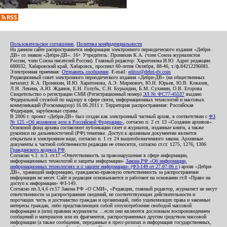
Пользовательское соглашение
,
Политика конфиденциальности
На данном сайте распространяется информация электронного периодического издания «Дебри-
ДВ» со знаком «Дебри-ДВ». 16+ Учредитель: Пронякин К.А. (член Союза журналистов
России, член Союза писателей России). Главный редактор: Харитонова И.Ю. Адрес редакции:
680032, Хабаровский край, Хабаровск, проспект 60-летия Октября, 88-46, т./ф.84212296081.
Электронная приемная:
Отправить сообщение
. E-mail:
editor@debri-dv.com
Редакционный совет электронного периодического издания «Дебри-ДВ» (на общественных
началах): К.А. Пронякин, И.Ю. Харитонова, А.Э. Мирмович, Ю.Н. Юрьев, Ю.В. Ковалев,
Л.Н. Левина, А.Ю. Жданов, Е.Н. Голубь, С.Н. Бурындин, Б.М. Сухинин, О.В. Егорова
Свидетельство о регистрации СМИ (Регистрационный номер)
ЭЛ № ФС77-45537
выдано
Федеральной службой по надзору в сфере связи, информационных технологий и массовых
коммуникаций (Роскомнадзор) 16.06.2011 г. Территория распространения: Российская
Федерация, зарубежные страны.
В 2006 г. проект «Дебри-ДВ» был создан как электронный частный архив, в соответствии с
ФЗ
№ 125 «Об архивном деле в Российской Федерации»
, согласно п. 2 ст. 13 «Создание архивов».
Основной фонд архива составляют публикации газет и журналов, изданные книги, а также
рукописи по дальневосточной (РФ) тематике. Доступ к архивным документам является
открытым в электронном виде, согласно п. 1 ст. 24 вышеобозначенного закона. Архивные
документы к частной собственности редакции не относятся, согласно ст.ст. 1275, 1276, 1306
Гражданского кодекса РФ
.
Согласно ч.2. п.3. ст.17 «Ответственность за правонарушения в сфере информации,
информационных технологий и защиты информации»
Закона РФ «Об информации,
информационных технологиях и о защите информации» (ФЗ-149 от 27.07.06 г.)
архив «Дебри-
ДВ», хранящий информацию, гражданско-правовую ответственность за распространение
информации не несет. Сайт и редакция основываются и работают на основании ст.8 «Право на
доступ к информации» ФЗ-149.
Согласно пп.3,4,6 ст.57 Закона РФ «О СМИ», «Редакция, главный редактор, журналист не несут
ответственности за распространение сведений, не соответствующих действительности и
порочащих честь и достоинство граждан и организаций, либо ущемляющих права и законные
интересы граждан, либо представляющих собой злоупотребление свободой массовой
информации и (или) правами журналиста: ...если они являются дословным воспроизведением
сообщений и материалов или их фрагментов, распространенных другим средством массовой
информации (а также сообщения, переданные в пресс-релизах и информация государственных,