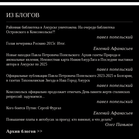
ИЗ БЛОГОВ
Районная библиотека в Амурске уничтожена. На очереди библиотека
Островского в Комсомольске?!
павел попельский
Голая вечеринка Роснано 2015г. Итог.
Евгений Афанасьев
Новые находки Павла Петровича Попельского: Архив газеты Природа и
аномальные явления, Неизвестная карта НижнеАмурЛага и Последние выставки
автора в Амурске по 2025
павел попельский
Официальные публикации Павла Петровича Попельского 2023-2025 в Болгарии,
в газетах Тихоокеанская Звезда и Наш Город Амурск
павел попельский
Комсомольск официально продолжает отмечать День памяти жертв сталинских
репрессий: задумаемся...
павел попельский
Кого боится Путин: Сергей Фургал
Евгений Афанасьев
Повышение платы в автобусах за проезд: кто виноват, и что делать?
Олег Паньков
Архив блогов >>