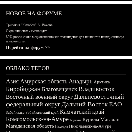
НОВОЕ НА ФОРУМЕ
Трилогия "Китобои" А. Вахова.
Охранник спит - смена идёт
80% российского медиаконтента это телевидение для пациентов психдиспансера
и наркологии.
Перейти на форум >>
ОБЛАКО ТЕГОВ
Азия
Амурская область
Анадырь
Арктика
Биробиджан
Владивосток
Благовещенск
Дальневосточный
Восточный военный округ
федеральный округ
Дальний Восток
ЕАО
Камчатский край
Забайкалье
Забайкальский край
Комсомольск-на-Амуре
Магадан
Курилы
Корякия
Магаданская область
Николаевск-на-Амуре
Находка