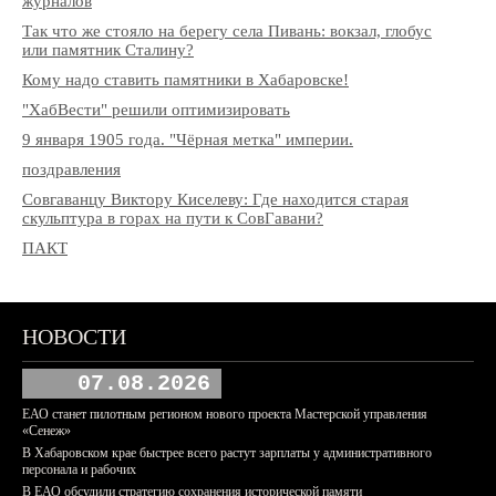
журналов
Так что же стояло на берегу села Пивань: вокзал, глобус
или памятник Сталину?
Кому надо ставить памятники в Хабаровске!
"ХабВести" решили оптимизировать
9 января 1905 года. "Чёрная метка" империи.
поздравления
Совгаванцу Виктору Киселеву: Где находится старая
скульптура в горах на пути к СовГавани?
ПАКТ
НОВОСТИ
07.08.2026
ЕАО станет пилотным регионом нового проекта Мастерской управления
«Сенеж»
В Хабаровском крае быстрее всего растут зарплаты у административного
персонала и рабочих
В ЕАО обсудили стратегию сохранения исторической памяти