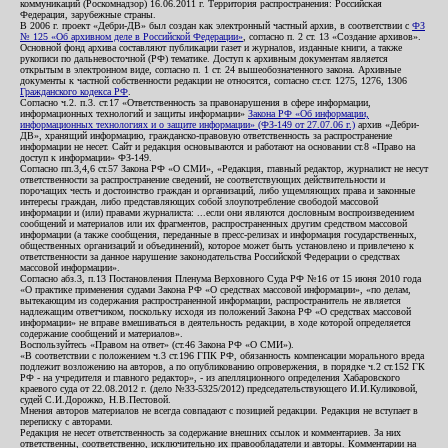
коммуникаций (Роскомнадзор) 16.06.2011 г. Территория распространения: Российская
Федерация, зарубежные страны.
В 2006 г. проект «Дебри-ДВ» был создан как электронный частный архив, в соответствии с
ФЗ
№ 125 «Об архивном деле в Российской Федерации»
, согласно п. 2 ст. 13 «Создание архивов».
Основной фонд архива составляют публикации газет и журналов, изданные книги, а также
рукописи по дальневосточной (РФ) тематике. Доступ к архивным документам является
открытым в электронном виде, согласно п. 1 ст. 24 вышеобозначенного закона. Архивные
документы к частной собственности редакции не относятся, согласно ст.ст. 1275, 1276, 1306
Гражданского кодекса РФ
.
Согласно ч.2. п.3. ст.17 «Ответственность за правонарушения в сфере информации,
информационных технологий и защиты информации»
Закона РФ «Об информации,
информационных технологиях и о защите информации» (ФЗ-149 от 27.07.06 г.)
архив «Дебри-
ДВ», хранящий информацию, гражданско-правовую ответственность за распространение
информации не несет. Сайт и редакция основываются и работают на основании ст.8 «Право на
доступ к информации» ФЗ-149.
Согласно пп.3,4,6 ст.57 Закона РФ «О СМИ», «Редакция, главный редактор, журналист не несут
ответственности за распространение сведений, не соответствующих действительности и
порочащих честь и достоинство граждан и организаций, либо ущемляющих права и законные
интересы граждан, либо представляющих собой злоупотребление свободой массовой
информации и (или) правами журналиста: ...если они являются дословным воспроизведением
сообщений и материалов или их фрагментов, распространенных другим средством массовой
информации (а также сообщения, переданные в пресс-релизах и информация государственных,
общественных организаций и объединений), которое может быть установлено и привлечено к
ответственности за данное нарушение законодательства Российской Федерации о средствах
массовой информации».
Согласно абз.3, п.13 Постановления Пленума Верховного Суда РФ №16 от 15 июня 2010 года
«О практике применения судами Закона РФ «О средствах массовой информации», «по делам,
вытекающим из содержания распространенной информации, распространитель не является
надлежащим ответчиком, поскольку исходя из положений Закона РФ «О средствах массовой
информации» не вправе вмешиваться в деятельность редакции, в ходе которой определяется
содержание сообщений и материалов».
Воспользуйтесь «Правом на ответ» (ст.46 Закона РФ «О СМИ»).
«В соответствии с положением ч.3 ст.196 ГПК РФ, обязанность компенсации морального вреда
подлежит возложению на авторов, а по опубликованию опровержения, в порядке ч.2 ст.152 ГК
РФ - на учредителя и главного редактор», - из апелляционного определения Хабаровского
краевого суда от 22.08.2012 г. (дело №33-5325/2012) председательствующего И.И.Куликовой,
судей С.И.Дорожко, Н.В.Пестовой.
Мнения авторов материалов не всегда совпадают с позицией редакции. Редакция не вступает в
переписку с авторами.
Редакция не несет ответственность за содержание внешних ссылок и комментариев. За них
ответственны, соответственно, исключительно их правообладатели и авторы. Комментарии на