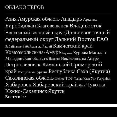
ОБЛАКО ТЕГОВ
Азия
Амурская область
Анадырь
Арктика
Биробиджан
Владивосток
Благовещенск
Дальневосточный
Восточный военный округ
федеральный округ
Дальний Восток
ЕАО
Камчатский край
Забайкалье
Забайкальский край
Комсомольск-на-Амуре
Магадан
Курилы
Корякия
Магаданская область
Николаевск-на-Амуре
Находка
Приморский
Петропавловск-Камчатский
край
Республика Саха (Якутия)
Республика Бурятия
Сахалинская область
ТОФ
Тында
Улан-Удэ
Уссурийск
Сибирь
Хабаровск
Хабаровский край
Чукотка
Чита
Южно-Сахалинск
Якутск
Все теги >>