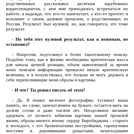
родственниках рассказывал десяткам зарубежных
корреспондентов, с кем мне приходилось встречаться по
работе, в надежде, что кто-то напечатает, а кто-то прочтет и
вспомнит о своем далеком прошлом, о родственниках из
России. Результат был нулевой, но, как говорится, это тоже
результат.
- Но тебя этот нулевой результат, как я понимаю, не
остановил?
- Напротив, подтолкнул к более тщательному поиску.
Подобно тому, как в физике необходима критическая масса
для начала цепной реакции, объем накопленной за время
моих поисков информации превысил некую критическую
величину, и я почувствовал, что больше не могу держать в
себе переполняющие меня образы и картины.
- И что? Ты решил писать об этом?
- Да. Я понял: желтеют фотографии, тускнеет наша
память, но слово, запечатленное на бумаге, остается жить на
долгие сотни и даже тысячи лет. Неодолимое желание
удержать от полного забвения картины нашей прошлой
жизни, образы милого моему сердцу Биробиджана - старого
и молодого, с его бревенчатыми постройками, скрипучими
мостами и деревянными дощатыми пешеходными