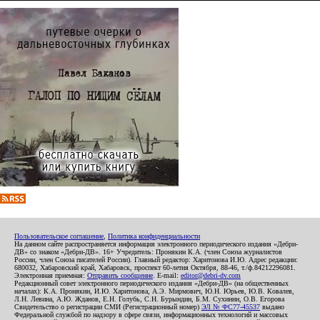
Пользовательское соглашение
,
Политика конфиденциальности
На данном сайте распространяется информация электронного периодического издания «Дебри-
ДВ» со знаком «Дебри-ДВ». 16+ Учредитель: Пронякин К.А. (член Союза журналистов
России, член Союза писателей России). Главный редактор: Харитонова И.Ю. Адрес редакции:
680032, Хабаровский край, Хабаровск, проспект 60-летия Октября, 88-46, т./ф.84212296081.
Электронная приемная:
Отправить сообщение
. E-mail:
editor@debri-dv.com
Редакционный совет электронного периодического издания «Дебри-ДВ» (на общественных
началах): К.А. Пронякин, И.Ю. Харитонова, А.Э. Мирмович, Ю.Н. Юрьев, Ю.В. Ковалев,
Л.Н. Левина, А.Ю. Жданов, Е.Н. Голубь, С.Н. Бурындин, Б.М. Сухинин, О.В. Егорова
Свидетельство о регистрации СМИ (Регистрационный номер)
ЭЛ № ФС77-45537
выдано
Федеральной службой по надзору в сфере связи, информационных технологий и массовых