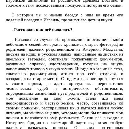
Еврейской автономии на российском Дальнем Востоке, и
толчком к этим исследованиям послужила история его семьи.
С истории мы и начали беседу с ним во время его
недавней поездки в Израиль, где живут его дети и внуки.
- Расскажи, как всё началось?
- Началось со случая. На протяжении многих лет в моём
небольшом семейном архиве хранились старые фотографии
родителей, далеких родственников из Америки, Молдавии,
письма на идиш и русском языках, написанные на листках из
школьных тетрадей, оригиналы пожелтевших документов,
различные справки, удостоверения, которые на ощупь
напоминают тонкую мягкую замшу. Иногда я клал их на стол,
тщательно рассматривал, что-то про себя отмечая, и
возвращал на старое место. С годами желание прикоснуться
к своим корням, разгадать причудливые переплетения
человеческих судеб и исторических обстоятельств,
определивших жизненный путь родителей и родственников,
моё появление на свет Б-жий, стало для меня
необходимостью и частью жизни. Часто, созваниваясь со
своими родными, расспрашивая их, я пытался найти любую
ниточку, малейшую зацепку, которые могли бы привести мои
поиски к положительному результату. Сотни раз выходил в
Интернет, бродил по «всемирной паутине», питая слабую
надежду разыскать родных. О своих потерянных