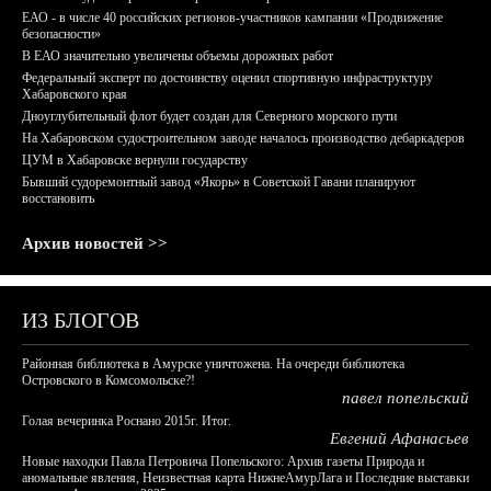
ЕАО - в числе 40 российских регионов-участников кампании «Продвижение
безопасности»
В ЕАО значительно увеличены объемы дорожных работ
Федеральный эксперт по достоинству оценил спортивную инфраструктуру
Хабаровского края
Дноуглубительный флот будет создан для Северного морского пути
На Хабаровском судостроительном заводе началось производство дебаркадеров
ЦУМ в Хабаровске вернули государству
Бывший судоремонтный завод «Якорь» в Советской Гавани планируют
восстановить
Архив новостей >>
ИЗ БЛОГОВ
Районная библиотека в Амурске уничтожена. На очереди библиотека
Островского в Комсомольске?!
павел попельский
Голая вечеринка Роснано 2015г. Итог.
Евгений Афанасьев
Новые находки Павла Петровича Попельского: Архив газеты Природа и
аномальные явления, Неизвестная карта НижнеАмурЛага и Последние выставки