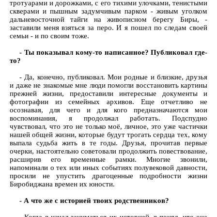
тротуарами и дорожками, с его тихими улочками, тенистыми
скверами и пышным задумчивым парком - живым уголком
дальневосточной тайги на живописном берегу Биры, -
заставили меня взяться за перо. И я пошел по следам своей
семьи - и по своим тоже.
- Ты показывал кому-то написанное? Публиковал где-
то?
- Да, конечно, публиковал. Мои родные и близкие, друзья
и даже не знакомые мне люди помогли восстановить картины
прежней жизни, предоставили интересные документы и
фотографии из семейных архивов. Еще отчетливо не
осознавая, для чего и для кого предназначаются мои
воспоминания, я продолжал работать. Подспудно
чувствовал, что это не только моё, личное, это уже частички
нашей общей жизни, которые будут трогать сердца тех, кому
выпала судьба жить в те годы. Друзья, прочитав первые
очерки, настоятельно советовали продолжить повествование,
расширив его временные рамки. Многие звонили,
напоминали о тех или иных событиях полувековой давности,
просили не упустить драгоценные подробности жизни
Биробиджана времен их юности.
- А что же с историей твоих родственников?