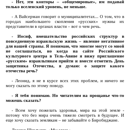
- Нет, эти конторы – «общемировые», им подавай
только вселенский уровень, не меньше.
- А Вайсерман говорит о муниципалитетах... О том, что в
городах наибольшего скопления «русских» нужны их
представители в органах власти – вот о чем речь.
- Иосиф, вмешательство российских структур в
повседневную израильскую жизнь – явление негативное
для нашей страны. Я понимаю, что многие могут со мной
не соглашаться, но когда на сайте Российского
культурного центра в Тель-Авиве я вижу приглашение
«русским» израильтянам прийти и вместе отметить День
защитника Отечества, я думаю: о защите какого
отечества речь?
- Леонид, я не в курсе всех этих проблем, и ничего не
могу сказать по этому поводу.
- Я тебя понимаю. Но читателям на прощанье что-то
можешь сказать?
- Всем хочу пожелать здоровья, мира на этой земле -
потому что без мира очень тяжело смотреть в будущее. И
еще хочу сказать землякам – не забывайте о Биробиджане.