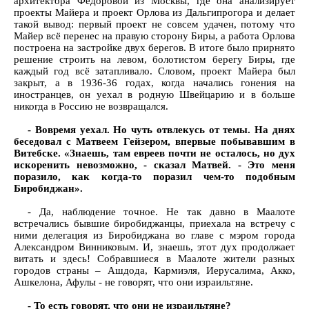
архитектора Федоровой из Москвы, где она анализирует
проекты Майера и проект Орлова из Дальгипрогора и делает
такой вывод: первый проект не совсем удачен, потому что
Майер всё перенес на правую сторону Биры, а работа Орлова
построена на застройке двух берегов. В итоге было прирнято
решение строить на левом, болотистом берегу Биры, где
каждый год всё затапливало. Словом, проект Майера был
закрыт, а в 1936-36 годах, когда начались гонения на
иностранцев, он уехал в родную Швейцарию и в больше
никогда в Россию не возвращался.
- Вовремя уехал. Но чуть отвлекусь от темы. На днях
беседовал с Матвеем Гейзером, впервые побывавшим в
Витебске. «Знаешь, там евреев почти не осталось, но дух
искоренить невозможно, - сказал Матвей. - Это меня
поразило, как когда-то поразил чем-то подобным
Биробиджан».
- Да, наблюдение точное. Не так давно в Маалоте
встречались бывшие биробиджанцы, приехала на встречу с
ними делегация из Биробиджана во главе с мэром города
Александром Винниковым. И, знаешь, этот дух продолжает
витать и здесь! Собравшиеся в Маалоте жители разных
городов страны – Ашдода, Кармиэля, Иерусалима, Акко,
Ашкелона, Афулы - не говорят, что они израильтяне.
- То есть говорят, что они не израильтяне?