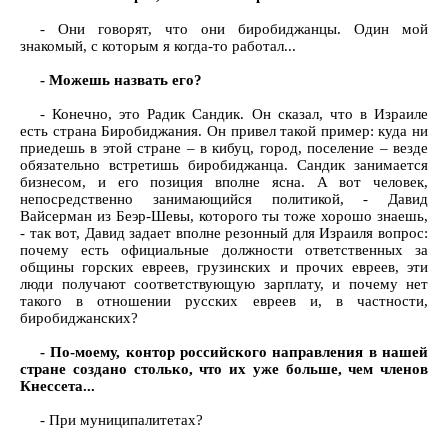
- Они говорят, что они биробиджанцы. Один мой
знакомый, с которым я когда-то работал...
- Можешь назвать его?
- Конечно, это Радик Сандик. Он сказал, что в Израиле
есть страна Биробиджания. Он привел такой пример: куда ни
приедешь в этой стране – в кибуц, город, поселение – везде
обязательно встретишь биробиджанца. Сандик занимается
бизнесом, и его позиция вполне ясна. А вот человек,
непосредственно занимающийся политикой, - Давид
Вайсерман из Беэр-Шевы, которого ты тоже хорошо знаешь,
- так вот, Давид задает вполне резонный для Израиля вопрос:
почему есть официальные должности ответственных за
общины горских евреев, грузинских и прочих евреев, эти
люди получают соответствующую зарплату, и почему нет
такого в отношении русских евреев и, в частности,
биробиджанских?
- По-моему, контор российского направления в нашей
стране создано столько, что их уже больше, чем членов
Кнессета...
- При муниципалитетах?