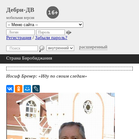
Дебри-ДВ
мобильная версия
Логин
Пароль
Регистрация
/
Забыли пароль?
расширенный
Страна Биробиджания
Иосиф Бренер: «Иду по своим следам»