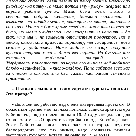
Когда она спадала, дети бегали на речку ловить маленькую
рыбёшку «на банку», а мама потом эту «рыбу» жарила или
варила рыбный супчик. Мама была очень тихой и
невероятно доброй женщиной, большой чистюлей. В
комнате - ни одной пылинки, скатерка на столе, занавески
на окнах. Часто в доме кроме селедки и картошки ничего не
было, но мама умудрялась нас накормить и напоить - да
так, что мы и не замечали отсутствия продуктов. Раз в
месяц, когда папа приносил зарплату, мы собирались всей
семьёй у родителей. Мама ходила на базар, покупала
кусочек старого мяса и долго его варила. Из бульона она
готовила жиденький овощной суп.
Умудрялась приготовить из коровьего вымени моё любимое
блюдо «эсик-флейш» - кисло-сладкое. Папа собирал всех нас
за столом и для нас это был самый настоящий семейный
праздник...».
- Я что-то слышал о твоих «архитектурных» поисках.
Это правда?
- Да, я сейчас работаю над очень интересным проектом. В
областном архиве мне на глаза попалась записка архитектора
Рабиновича, подготовленная им в 1932 году специально для
горисполкома - «О проекте застройки города Биробиджана».
Этот Рабинович писал, что застройка города ведется
беспорядочно, что так нельзя, надо создавать генплан
застройки (которого, кстати, не было до 1934 года).