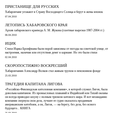
ПРИСТАНИЩЕ ДЛЯ РУССКИХ
Хабаровчане уезжают в Страну Восходящего Солнца и берут в жены японок
07.04.2010
ЛЕТОПИСЬ ХАБАРОВСКОГО КРАЯ
Архив хабаровского краеведа А. М. Жукова (газетные вырезки 1987-2004 гг.)
06.04.2010
ИЦИК
Стихи Ицика Бронфмана были порой зависимы от погоды на советской улице, от
настроения, наличия или отсутствия денег в кармане. Но это были стихи
02.04.2010
СКОРОПОСТИЖНО ВОСКРЕСШИЙ
Хабаровчанин Александр Волков стал живым трупом в пенсионном фонде
25.03.2010
ТРАГЕДИЯ КАПИТАНА ЛИГОВА
«Российско-Финляндская китоловная компания», в которой служил Лигов, была
довольна капитаном. Из промысловых плаваний в Индийский или Тихий океаны
он всегда приводил шхуну с полным трюмом китового жира. И вот неожиданно
компания свернула свои дела, лучшее ее судно оказалось проданным
американским китобоям, а он, Лигов, — на берегу, без дела, без ясного
будущего... КНИГА
25.03.2010