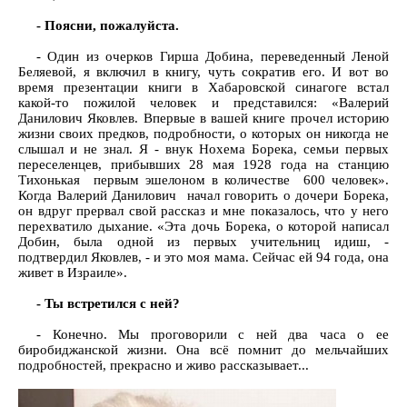
- Поясни, пожалуйста.
- Один из очерков Гирша Добина, переведенный Леной
Беляевой, я включил в книгу, чуть сократив его. И вот во
время презентации книги в Хабаровской синагоге встал
какой-то пожилой человек и представился: «Валерий
Данилович Яковлев. Впервые в вашей книге прочел историю
жизни своих предков, подробности, о которых он никогда не
слышал и не знал. Я - внук Нохема Борека, семьи первых
переселенцев, прибывших 28 мая 1928 года на станцию
Тихонькая первым эшелоном в количестве 600 человек».
Когда Валерий Данилович начал говорить о дочери Борека,
он вдруг прервал свой рассказ и мне показалось, что у него
перехватило дыхание. «Эта дочь Борека, о которой написал
Добин, была одной из первых учительниц идиш, -
подтвердил Яковлев, - и это моя мама. Сейчас ей 94 года, она
живет в Израиле».
- Ты встретился с ней?
- Конечно. Мы проговорили с ней два часа о ее
биробиджанской жизни. Она всё помнит до мельчайших
подробностей, прекрасно и живо рассказывает...