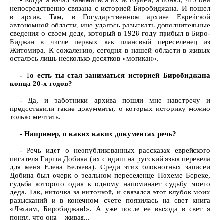
- Когда я начал заниматься их историей, я понял, что она
непосредственно связана с историей Биробиджана. И пошел
в архив. Там, в Государственном архиве Еврейской
автономной области, мне удалось разыскать дополнительные
сведения о своем деде, который в 1928 году прибыл в Биро-
Биджан в числе первых как плановый переселенец из
Житомира. К сожалению, сегодня в нашей области в живых
осталось лишь несколько десятков «могикан».
- То есть ты стал заниматься историей Биробиджана
конца 20-х годов?
- Да, и работники архива пошли мне навстречу и
предоставили такие документы, о которых историку можно
только мечтать.
- Например, о каких каких документах речь?
- Речь идет о неопубликованных рассказах еврейского
писателя Гирша Добина (их с идиш на русский язык перевела
для меня Елена Беляева). Среди этих блокнотных записей
Добина был очерк о реальном переселенце Нохеме Бореке,
судьба которого один к одному напоминает судьбу моего
деда. Так, ниточка за ниточкой, и связался этот клубок моих
разысканий и в конечном счете появилась на свет книга
«Лэхаим, Биробиджан!». А уже после ее выхода в свет я
понял, что она – живая...