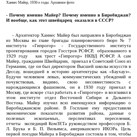
Ханнес Майер, 1930-е годы. Архивное фото
- Почему именно Майер? Почему именно в Биробиджан?
И вообще, как этот швейцарец оказался в СССР?
- Архитектор Ханнес Майер был направлен в Биробиджан
из Москвы во главе бригады планировочного бюро № 7
института «Гипрогор» - Государственного института
проектирования городов Госстроя РСФСР, образованного в
1929 году как трест «Гипрогор» НКВД РСФСР. А сам
Майер, гражданин Швейцарии, приехал в Советский Союз из
Германии, где он был директором Высшей школы искусств в
Дессау, вошедшей в историю архитектуры как «Баухауз».
Будучи человеком левых, коммунистических убеждений и
почувствовав, видимо, свою несовместимость с
нарождающимся фашизмом, он в 1930 году приехал в
Москву, где вскоре стал работать в «Гипрогоре» и возглавил в
этом институте отдел Восточной Сибири и Дальнего
Востока. Майер изучил всю имеющуюся информацию о
Биробиджанском районе. В Госплане ему предоставили
экономические показатели развития района, данные о
полезных ископаемых, перспективах переселения,
отчеты экспедиций КомЗЕТа руководством профессоров Б.
Л. Брука и Б. П. Вильямса, американского ИКОРа. Цель
первой поездки Майера в Биробиджан состояла в том, чтобы