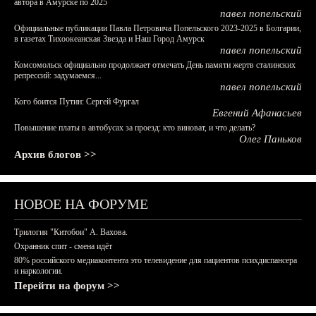
автора в Амурске по 2025
павел попельский
Официальные публикации Павла Петровича Попельского 2023-2025 в Болгарии,
в газетах Тихоокеанская Звезда и Наш Город Амурск
павел попельский
Комсомольск официально продолжает отмечать День памяти жертв сталинских
репрессий: задумаемся...
павел попельский
Кого боится Путин: Сергей Фургал
Евгений Афанасьев
Повышение платы в автобусах за проезд: кто виноват, и что делать?
Олег Паньков
Архив блогов >>
НОВОЕ НА ФОРУМЕ
Трилогия "Китобои" А. Вахова.
Охранник спит - смена идёт
80% российского медиаконтента это телевидение для пациентов психдиспансера
и наркологии.
Перейти на форум >>