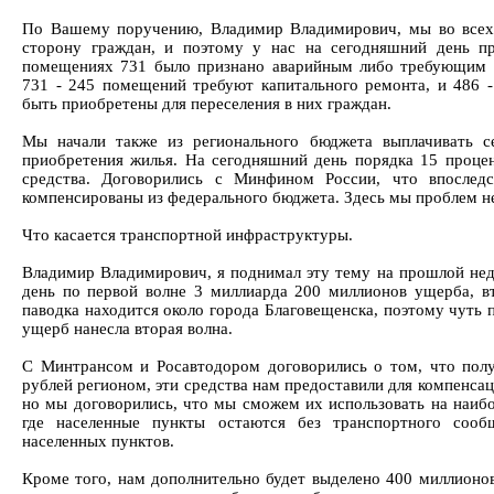
По Вашему поручению, Владимир Владимирович, мы во всех
сторону граждан, и поэтому у нас на сегодняшний день п
помещениях 731 было признано аварийным либо требующим к
731 - 245 помещений требуют капитального ремонта, и 486 
быть приобретены для переселения в них граждан.
Мы начали также из регионального бюджета выплачивать с
приобретения жилья. На сегодняшний день порядка 15 проце
средства. Договорились с Минфином России, что впоследс
компенсированы из федерального бюджета. Здесь мы проблем н
Что касается транспортной инфраструктуры.
Владимир Владимирович, я поднимал эту тему на прошлой не
день по первой волне 3 миллиарда 200 миллионов ущерба, вт
паводка находится около города Благовещенска, поэтому чуть 
ущерб нанесла вторая волна.
С Минтрансом и Росавтодором договорились о том, что пол
рублей регионом, эти средства нам предоставили для компенсац
но мы договорились, что мы сможем их использовать на наибо
где населенные пункты остаются без транспортного соо
населенных пунктов.
Кроме того, нам дополнительно будет выделено 400 миллионов