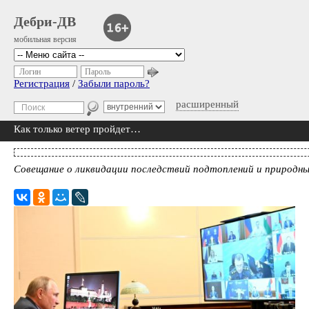
Дебри-ДВ
мобильная версия
Логин
Пароль
Регистрация
/
Забыли пароль?
расширенный
Как только ветер пройдет…
Совещание о ликвидации последствий подтоплений и природн