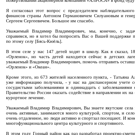
пожертвований акционерной компанией «АЛРОСА» в фонд буду
Я согласовал этот вопрос с председателем наблюдательног
финансов страны Антоном Германовичем Силуановым и гене
Сергеем Сергеевичем. Большое им спасибо.
Уважаемый Владимир Владимирович, мы, конечно, с зада
справимся, но я хотел бы попросить Вас о Вашей поддержке 
по этому селу [Бясь-Кюёль].
В этом селе у нас 147 детей ходят в школу. Как я сказал, 1
«Орленок», но часть детей находится сейчас в детских лаг
уважаемый Владимир Владимирович, помочь отправить оставших
«Орленок» и «Океан».
Кроме этого, из 673 жителей населенного пункта, - Татьяна Ал
уже информацию получила, - у нас на диспансерном учете с
сосудистыми заболеваниями и одиннадцать с заболеваниями 
Правительство России оказать содействие в направлении их на
курортное лечение.
Уважаемый Владимир Владимирович, Вы знаете якутские села 
очень активные, занимаются много культурой, спортом, и село
очень отдаленное, но люди активно и спортзал посещают. И коне
многофункционального центра культурного и спортивного.
В этом году Горный район как раз разработал проектно-смет