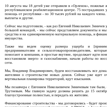
10 августа мы 18 детей уже отправили в «Орленок», пожилые ж
республиканском реабилитационном центре. 75 пострадавших 
помощь от республики - по 30 тысяч рублей на каждого члена
выплаты и другие.
Сейчас мы подготовили, - как раз Евгений Николаевич Зиничев у
большой командой, - мы сейчас представляем документы и мы
средства и на единовременную материальную помощь, и финанс
имущества.
Также мы ведем оценку размера ущерба и [прини
предпринимателям и сельхозтоваропроизводителям, которы
помогают и компании, и простые якутяне, продолжает идти по
восстановили энерго- и газоснабжение, начали работы по во
сети.
Мы, Владимир Владимирович, будем восстанавливать все дома
жителями о строительстве новых домов. Сейчас уже идет оч
вертикальная планировка территорий, идут изыскания.
Мы позавчера с Евгением Николаевичем Зиничевым там были,
Трутневым. Мы главную задачу должны решить до 15 октября
благоустроенные полностью, и передать их жителям.
Финансирование строительства - мы договорились - будет прои