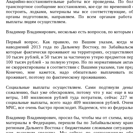
Аварийно-восстановительные работы все проведены. По бо
транспортное сообщение восстановлено, кое-где по временной 
построить, лодками, материалы мы все соответствующие, 
органы подготовили, направляем. По всем органам работа
выплаты людям осуществляем.
Владимир Владимирович, несколько есть вопросов, по которым
Первый вопрос. Как правило, по Вашим указам, когда м
наводнений 2013 года по Дальнему Востоку, по Забайкальс
которые фактически проживают на территориях, осуществляют
10 тысяч рублей, и 50 тысяч за частичную утерю предметов п
100 тысяч рублей - за полную утерю. Но по нормативным актам
не скорректированы в соответствии с Вашими указами, там пре
Конечно, мне кажется, надо обязательно выплачивать п
проживает, поэтому по фактическому проживанию.
Социальные выплаты осуществляем. Сами подтянули день
сожалению, был уже обескровлен, потому что у нас еще в м
ветры, 140 миллионов рублей туда потратили, сейчас 227 м
социальные выплаты, всего надо 409 миллионов рублей. Очен
МЧС, все очень быстро происходит. Надеемся, что из федераль
Владимир Владимирович, просил бы, чтобы мы от схемы, когд
материалы в Федерацию, перешли бы по Забайкальскому краю
регионам Дальнего Востока с бюджетными сложными ситуациям
нам выделили средства. Мы сейчас по согласованным об