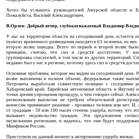
Хотел бы услышать руководителей Амурской области и Ев
Пожалуйста, Василий Александрович.
В.Орлов: Добрый вечер, глубокоуважаемый Владимир Влад
У нас на территории области на сегодняшний день остается 
пунктах временного размещения находятся 63 человека, из них
вторую волну паводка. Всего по первой и второй волне было
принципе, считаю, что сил и средств достаточно. У нас
группировка спасателей, в том числе из других территорий. С
недавно был у нас в регионе, поэтому здесь сил и средств доста
Основные проблемы, которые мы видим на сегодняшний день. Р
волне выплачены в полном объеме, федеральные также вып
Петровича выработали совместную позицию с соседними ре
Хабаровский край, Еврейская автономная область и Якутия) 
точки зрения упрощения процедур, о чем говорил сейчас Алекс
региональным выплатам не требуем обязательной регистрац
комиссии принимают решение - проживал человек или нет. И, 
от градации - 50 или 100 тысяч степень ущерба, потому что эт
вызывает недовольство граждан. Эти предложения согла
несколькими регионами, и надеюсь, что они будут поддержа
Минфином России.
Приступили на данный момент к актированию ущерба жилью.