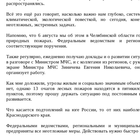
распространялись.
Всё это ещё раз говорит, насколько важно нам глубоко, систе
климатической, экологической повесткой, но сегодня, ко
неотложных, экстренных задачах.
Напомню, что 6 августа мы об этом в Челябинской области го
природных пожарах. Федеральным ведомствам и регио
соответствующие поручения.
Также регулярно, ежедневно получаю доклады и о развитии ситу
в разговоре с Министром МЧС, и с коллегами из регионов, с ру
экране Министра МЧС Зиничева Евгения Николаевича, он
организует работу.
Как мне доложили, угрозы жилым и социально значимым объек
нет, однако 13 очагов лесных пожаров находятся в пятикил
пунктов, поэтому прошу держать ситуацию под постоянным к
развивается.
Что касается подтоплений на юге России, то от них наибол
Краснодарского края.
Федеральными ведомствами, региональными и муниципал
предприняты все неотложные меры. Действовать нужно быстро 