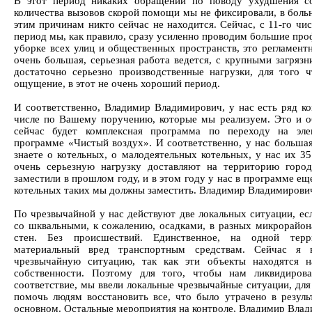
В этот период никаких обращений по поводу ухудшения со
количества вызовов скорой помощи мы не фиксировали, в больни
этим причинам никто сейчас не находится. Сейчас, с 11-го чис
период мы, как правило, сразу усиленно проводим большие пр
уборке всех улиц и общественных пространств, это регламент
очень большая, серьезная работа ведется, с крупными загряз
достаточно серьезно производственные нагрузки, для того 
ощущение, в этот не очень хороший период.
И соответственно, Владимир Владимирович, у нас есть ряд к
числе по Вашему поручению, которые мы реализуем. Это и о
сейчас будет комплексная программа по переходу на эле
программе «Чистый воздух». И соответственно, у нас больш
знаете о котельных, о малодеятельных котельных, у нас их 3
очень серьезную нагрузку доставляют на территорию горо
заместили в прошлом году, и в этом году у нас в программе ещ
котельных таких мы должны заместить. Владимир Владимирович,
По чрезвычайной у нас действуют две локальных ситуации, ес
со шквальными, к сожалению, осадками, в разных микрорайо
стен. Без происшествий. Единственное, на одной тер
материальный вред транспортным средствам. Сейчас я
чрезвычайную ситуацию, так как эти объекты находятся 
собственности. Поэтому для того, чтобы нам ликвидиров
соответствие, мы ввели локальные чрезвычайные ситуации, дл
помочь людям восстановить все, что было утрачено в резуль
основном. Остальные мероприятия на контроле, Владимир Влад