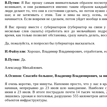
В.Путин:
Я Вас прошу самым внимательным образом посмотре
возникают, и они развиваются именно таким образом каждый
люди делают то, что они в состоянии сделать, но потом нужно
шаг, и не затягивать с этим. Там и зима на носу, осень, 
начинается. Если вовремя не сделаем, потом уйдет вообще в ник
Я Вас прошу вместе с губернатором (губернатор на связи у
несколько слов сказать) отработать все до мельчайших под
время, как только позволит обстановка, сразу начать делать, во
Да, пожалуйста, я попросил бы губернатора высказаться.
И.Файзулли:
Хорошо, Владимир Владимирович, отработаем, ес
В.Путин:
Да.
Александр Михайлович.
А.Осипов: Спасибо большое, Владимир Владимирович, за в
Я очень коротко, три минуты. Напомню просто, что у нас в кр
начиная, непрерывно до 23 июля шло наводнение. Наиболее 
июня и 23 июля. В итоге пострадало почти 14 тысяч человек,
лишились урожая и поголовья, разрушено 555 километров авто
объектов инфраструктуры.