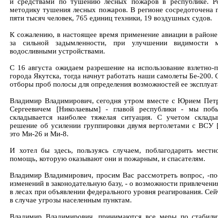
и средствами по тушению лесных пожаров в республике. Ро
методику тушения лесных пожаров. В регионе сосредоточена г
пяти тысяч человек, 765 единиц техники, 19 воздушных судов.
К сожалению, в настоящее время применение авиации в районе
за сильной задымленности, при улучшении видимости 
водосливными устройствами.
С 16 августа ожидаем разрешение на использование взлетно-
города Якутска, тогда начнут работать наши самолеты Бе-200.
отборы проб полосы для определения возможностей ее эксплуа
Владимир Владимирович, сегодня утром вместе с Юрием Пет
Сергеевичем [Николаевым] - главой республики - мы поб
складывается наиболее тяжелая ситуация. С учетом склад
решение об усилении группировки двумя вертолетами с ВСУ 
это Ми-26 и Ми-8.
И хотел бы здесь, пользуясь случаем, поблагодарить местн
помощь, которую оказывают они и пожарным, и спасателям.
Владимир Владимирович, просим Вас рассмотреть вопрос, -пос
изменений в законодательную базу, - о возможности привлечени
в лесах при объявлении федерального уровня реагирования. Сей
в случае угрозы населенным пунктам.
Владимир Владимирович, принимаются все меры по стабилиз