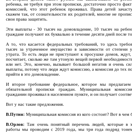
ребенка, не требуя при этом прописки, достаточно просто фа
комиссией, что этот ребенок проживал. Права детей зачаст
скажем так, от сознательности их родителей, многие не пропи
свои права защитить.
Эти выплаты - 30 тысяч на домовладение, 10 тысяч на ребен
граждане получают их буквально в течение десяти дней после то
А то, что касается федеральных требований, то здесь треб
тысяч за утраченное имущество в зависимости от степени у
утрата. То есть люди не приступают к просушке домов, ждут,
посчитает, сколько же там утонуло вещей первой необходимост
или нет. Это, конечно, вызывает большой негатив и очень си
выплаты, потому что люди ждут комиссию, а комиссия до тех по
прийти в это домовладение.
И второе требование федеральное, которое мы предлагаем 
обязательной прописки граждан. Муниципальная комисси
гражданин проживал в населенном пункте, и он получает соотв
Вот у нас такие предложения.
В.Путин:
Муниципальная комиссия из кого состоит? Вот в чем 
В.Орлов:
Там очень понятный перечень людей, которые в э
работы мы проводим с 2019 года, мы три года подряд тонем 