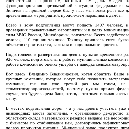
соответствии с прогнозом, который нам дали. Введен н
функционирования чрезвычайной ситуации федерального ха
Зиничев на прошлой неделе был у нас, мы посмотрели все д
превентивных мероприятий, продолжаем наращивать дамбы.
Всего в зону подтопления могут попасть 1497 человек, в
проведения превентивных мероприятий и в целях минимизаци
силы МЧС России, Минобороны, волонтеры. Всего задействован
человек, 110 единиц техники. Технику пришлось снять буква
объектов строительства, включая и национальные проекты.
Подготовлено к развертыванию девять пунктов временного р
926 человек, подготовлены к работе муниципальные комиссии 
работе комиссии по оценке ущерба от паводка сельхозтоваропр
Вот здесь, Владимир Владимирович, хотел обратить Ваше в
крупных компаний, которые могут себе позволить застрахов
компания, так как уже третий раз мы тонем, не б
сельхозтоваропроизводителей, поэтому нужна прямая феде
случае, это будет череда банкротств, а это значительная част
казну.
В местах подтопления дорог, - а у нас девять участков уже 
низководных моста затоплены, - организовано дежурство 
областного склада материальных резервов выданы все необход
с бизнесом по стабилизации цен, договорились зафиксироват
подвоз продуктов питания, 30-дневный запас продуктов пит