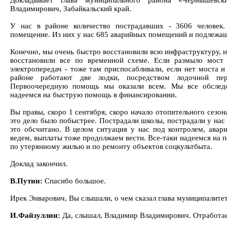
Докладывает глава муниципального района «Чернышевс
Владимирович, Забайкальский край.
У нас в районе количество пострадавших - 3606 человек
помещение. Из них у нас 685 аварийных помещений и подлежа
Конечно, мы очень быстро восстановили всю инфраструктуру, 
восстановили все по временной схеме. Если размыло мост 
электропередач - тоже там приспосабливали, если нет моста и 
районе работают две лодки, посредством лодочной пер
Первоочередную помощь мы оказали всем. Мы все обследо
надеемся на быструю помощь в финансировании.
Вы правы, скоро 1 сентября, скоро начало отопительного сезон
это дело было побыстрее. Пострадали школы, пострадали у нас 
это обсчитано. В целом ситуация у нас под контролем, авар
ведем, выплаты тоже продолжаем вести. Все-таки надеемся на 
по утерянному жилью и по ремонту объектов соцкультбыта.
Доклад закончил.
В.Путин:
Спасибо большое.
Ирек Энварович, Вы слышали, о чем сказал глава муниципалите
И.Файзуллин:
Да, слышал, Владимир Владимирович. Отработа