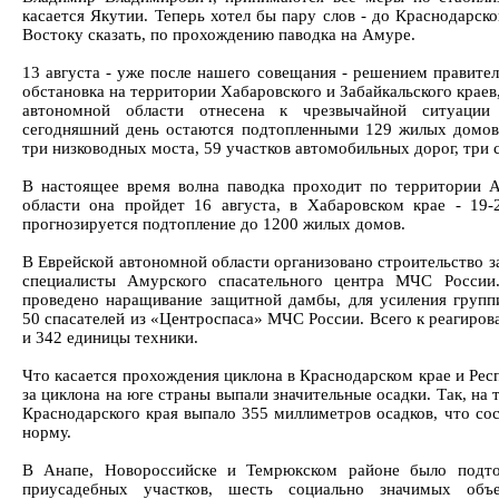
касается Якутии. Теперь хотел бы пару слов - до Краснодарск
Востоку сказать, по прохождению паводка на Амуре.
13 августа - уже после нашего совещания - решением правите
обстановка на территории Хабаровского и Забайкальского краев
автономной области отнесена к чрезвычайной ситуации 
сегодняшний день остаются подтопленными 129 жилых домов,
три низководных моста, 59 участков автомобильных дорог, три 
В настоящее время волна паводка проходит по территории А
области она пройдет 16 августа, в Хабаровском крае - 19-
прогнозируется подтопление до 1200 жилых домов.
В Еврейской автономной области организовано строительство 
специалисты Амурского спасательного центра МЧС России
проведено наращивание защитной дамбы, для усиления групп
50 спасателей из «Центроспаса» МЧС России. Всего к реагиро
и 342 единицы техники.
Что касается прохождения циклона в Краснодарском крае и Респ
за циклона на юге страны выпали значительные осадки. Так, на
Краснодарского края выпало 355 миллиметров осадков, что со
норму.
В Анапе, Новороссийске и Темрюкском районе было подт
приусадебных участков, шесть социально значимых объ