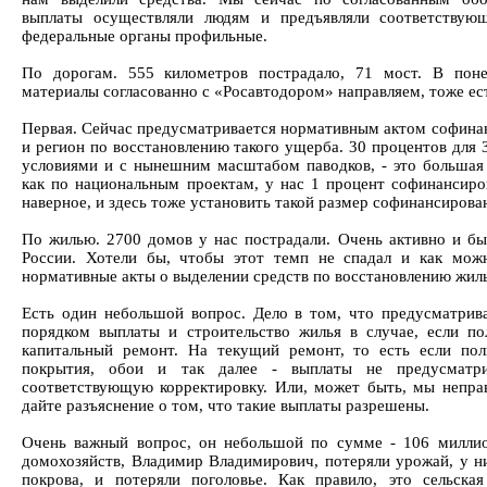
выплаты осуществляли людям и предъявляли соответствую
федеральные органы профильные.
По дорогам. 555 километров пострадало, 71 мост. В поне
материалы согласованно с «Росавтодором» направляем, тоже ест
Первая. Сейчас предусматривается нормативным актом софинан
и регион по восстановлению такого ущерба. 30 процентов для З
условиями и с нынешним масштабом паводков, - это большая 
как по национальным проектам, у нас 1 процент софинансиро
наверное, и здесь тоже установить такой размер софинансирова
По жилью. 2700 домов у нас пострадали. Очень активно и б
России. Хотели бы, чтобы этот темп не спадал и как мож
нормативные акты о выделении средств по восстановлению жиль
Есть один небольшой вопрос. Дело в том, что предусматр
порядком выплаты и строительство жилья в случае, если по
капитальный ремонт. На текущий ремонт, то есть если пол
покрытия, обои и так далее - выплаты не предусматр
соответствующую корректировку. Или, может быть, мы неправ
дайте разъяснение о том, что такие выплаты разрешены.
Очень важный вопрос, он небольшой по сумме - 106 миллио
домохозяйств, Владимир Владимирович, потеряли урожай, у н
покрова, и потеряли поголовье. Как правило, это сельска