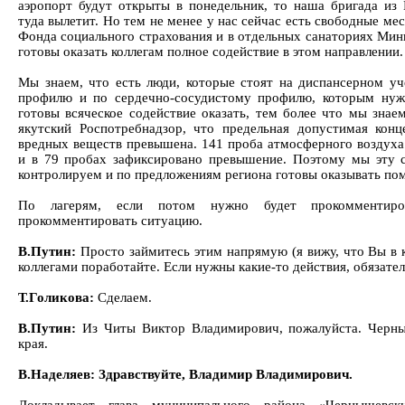
аэропорт будут открыты в понедельник, то наша бригада из
туда вылетит. Но тем не менее у нас сейчас есть свободные ме
Фонда социального страхования и в отдельных санаториях Мин
готовы оказать коллегам полное содействие в этом направлении.
Мы знаем, что есть люди, которые стоят на диспансерном у
профилю и по сердечно-сосудистому профилю, которым нуж
готовы всяческое содействие оказать, тем более что мы знае
якутский Роспотребнадзор, что предельная допустимая конц
вредных веществ превышена. 141 проба атмосферного воздуха 
и в 79 пробах зафиксировано превышение. Поэтому мы эту 
контролируем и по предложениям региона готовы оказывать по
По лагерям, если потом нужно будет прокомментиро
прокомментировать ситуацию.
В.Путин:
Просто займитесь этим напрямую (я вижу, что Вы в 
коллегами поработайте. Если нужны какие-то действия, обязател
Т.Голикова:
Сделаем.
В.Путин:
Из Читы Виктор Владимирович, пожалуйста. Черны
края.
В.Наделяев: Здравствуйте, Владимир Владимирович.