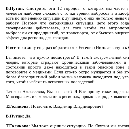
В.Путин:
Смотрите, эти 12 городов, о которых мы часто 
является наиболее сложной с точки зрения выбросов в атмосф
есть по изменению ситуации к лучшему, о них не только нельзя 
работу. Потому что сегодняшняя ситуация, лето этого года
своевременно действовать, для того чтобы эта антропоге
выбросами от предприятий, от транспорта, от объектов энергет
эффект для региона, для граждан.
И все-таки хочу еще раз обратиться к Евгению Николаевичу и к
Вы знаете, что нужно посмотреть? В такой экстремальной си
людям, которые страдают хроническими заболеваниями и
состоянии просто даже находиться в такой опасной зоне.
поговорите с медиками. Если кто-то остро нуждается и без эт
более благоприятный район жизнь человека находится под угр
того, чтобы избежать негативных последствий.
Татьяна Алексеевна, Вы на связи? Я Вас прошу тоже подключи
Минздравом, и с коллегами в регионах, прямо в городах выяснит
Т.Голикова:
Позволите, Владимир Владимирович?
В.Путин:
Да.
Т.Голикова:
Мы тоже оценили ситуацию. По Якутии мы готовы