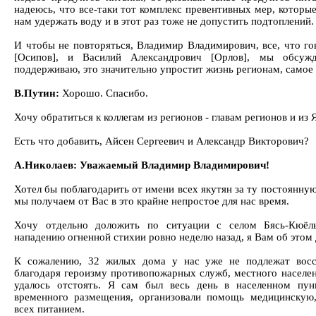
надеюсь, что все-таки тот комплекс превентивных мер, которы
нам удержать воду и в этот раз тоже не допустить подтоплений.
И чтобы не повторяться, Владимир Владимирович, все, что г
[Осипов], и Василий Александрович [Орлов], мы обсужд
поддерживаю, это значительно упростит жизнь регионам, самое 
В.Путин:
Хорошо. Спасибо.
Хочу обратиться к коллегам из регионов - главам регионов и из 
Есть что добавить, Айсен Сергеевич и Александр Викторович?
А.Николаев: Уважаемый Владимир Владимирович!
Хотел бы поблагодарить от имени всех якутян за ту постоянн
мы получаем от Вас в это крайне непростое для нас время.
Хочу отдельно доложить по ситуации с селом Бясь-Кюёль
нападению огненной стихии ровно неделю назад, я Вам об этом
К сожалению, 32 жилых дома у нас уже не подлежат восст
благодаря героизму противопожарных служб, местного населе
удалось отстоять. Я сам был весь день в населенном пун
временного размещения, организовали помощь медицинскую,
всех питанием.