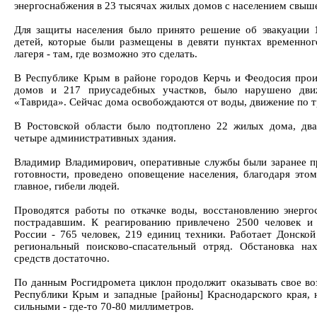
энергоснабжения в 23 тысячах жилых домов с населением свыше
Для защиты населения было принято решение об эвакуации 1
детей, которые были размещены в девяти пунктах временног
лагеря - там, где возможно это сделать.
В Республике Крым в районе городов Керчь и Феодосия про
домов и 217 приусадебных участков, было нарушено дви
«Таврида». Сейчас дома освобождаются от воды, движение по т
В Ростовской области было подтоплено 22 жилых дома, два
четыре административных здания.
Владимир Владимирович, оперативные службы были заранее 
готовности, проведено оповещение населения, благодаря этом
главное, гибели людей.
Проводятся работы по откачке воды, восстановлению энерг
пострадавшим. К реагированию привлечено 2500 человек и
России - 765 человек, 219 единиц техники. Работает Донск
региональный поисково-спасательный отряд. Обстановка на
средств достаточно.
По данным Росгидромета циклон продолжит оказывать свое во
Республики Крым и западные [районы] Краснодарского края, 
сильными - где-то 70-80 миллиметров.