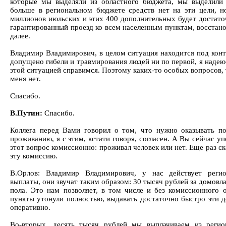
которые мы выделяли из областного бюджета, мы выделили
больше в региональном бюджете средств нет на эти цели, н
миллионов июльских и этих 400 дополнительных будет достато
гарантированный проезд ко всем населенным пунктам, восстан
далее.
Владимир Владимирович, в целом ситуация находится под конт
допущено гибели и травмирования людей ни по первой, я надеюс
этой ситуацией справимся. Поэтому каких-то особых вопросов
меня нет.
Спасибо.
В.Путин:
Спасибо.
Коллега перед Вами говорил о том, что нужно оказывать 
проживанию, я с этим, кстати говоря, согласен. А Вы сейчас у
этот вопрос комиссионно: проживал человек или нет. Еще раз ск
эту комиссию.
В.Орлов: Владимир Владимирович, у нас действует регио
выплаты, они звучат таким образом: 30 тысяч рублей за домовл
пола. Это нам позволяет, в том числе и без комиссионного о
пункты утонули полностью, выдавать достаточно быстро эти д
оперативно.
Во-вторых, десять тысяч рублей мы выплачиваем из регио