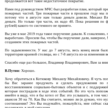
продолжается вот такое недостаточное покрытие.
Нами под руководством МЧС был разработан план, который пре
пожарных частей. Три пожарные части в прошлом году мы по
потому что в августе нам только деньги довели. Михаил Вл
деньги. Но только три части, их надо 40. Пока решения по 
рублей) какого-то системного не принято.
Вы уже в мае 2019 года такое поручение давали. К сожалению, 
выработано. Просили бы, чтобы Вы поручение дали, наверное,
созданием этих пожарных частей.
По задымленности. У нас до 7 августа, весь конец июля был
территории краевой столицы, но с 7-8 августа из-за изменения 
Спасибо еще раз большое, Владимир Владимирович, Вам за вни
В.Путин:
Хорошо.
Хочу обратиться к Котюкову Михаилу Михайловичу. Я чуть поп
бы Вас заранее продумать и сделать предложения по п
восстановлением социально-бытовых объектов и с поддержкой
которые пострадали в ходе этих событий. Но это чуть попоз
имейте в виду, что я бы хотел от Вас это услышать, в том чис
авансов 30 на 70. Как Вы считаете, можно ли (я думаю, что ну
соотношении? Это Вы подумайте, пожалуйста, мне сейчас ск
поддержать в этой ситуации.