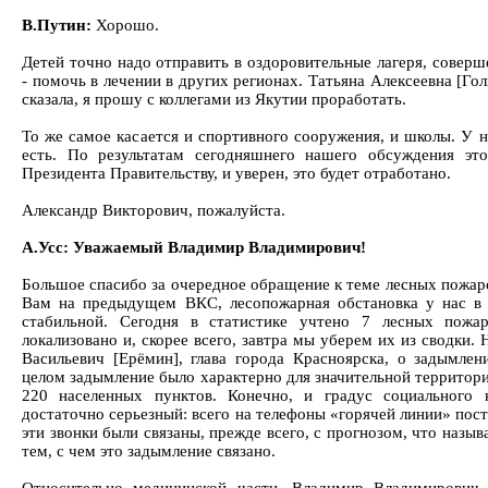
В.Путин:
Хорошо.
Детей точно надо отправить в оздоровительные лагеря, совер
- помочь в лечении в других регионах. Татьяна Алексеевна [Го
сказала, я прошу с коллегами из Якутии проработать.
То же самое касается и спортивного сооружения, и школы. У 
есть. По результатам сегодняшнего нашего обсуждения эт
Президента Правительству, и уверен, это будет отработано.
Александр Викторович, пожалуйста.
А.Усс: Уважаемый Владимир Владимирович!
Большое спасибо за очередное обращение к теме лесных пожаро
Вам на предыдущем ВКС, лесопожарная обстановка у нас в 
стабильной. Сегодня в статистике учтено 7 лесных пожа
локализовано и, скорее всего, завтра мы уберем их из сводки. 
Васильевич [Ерёмин], глава города Красноярска, о задымлен
целом задымление было характерно для значительной территори
220 населенных пунктов. Конечно, и градус социального 
достаточно серьезный: всего на телефоны «горячей линии» пост
эти звонки были связаны, прежде всего, с прогнозом, что назыв
тем, с чем это задымление связано.