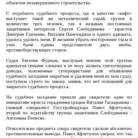
объектом незавершенного строительства.
С подобного судебного процесса, где в качестве «кафе»
выступает такой же металлический сарай, группе в
количестве трех человек, так я называю постоянных
защитников интересов Сергея Слободянюка - юристов
Дмитрия Гапченко, Виталия Панехидина и одного адвоката,
удалось удалить меня. В желании убрать посторонние глаза и
уши были едины представители двух, якобы,
противоборствующих сторон.
Судья Евгения Фурман, выслушав мнение этой группы
адвокатов (иными словами я не могу назвать смехотворные
доводы, изложенные суперюристами для объявления
судебного заседания закрытым и удаления меня из зала суда),
поступила строго по закону, заявив, что нет оснований для
закрытого судебного процесса.
На судебное заседание пришли два свидетеля: один по
инициативе юриста горадминистрации Виталия Таскаракова -
главный специалист Госстройнадзора Павел Афлетунов,
второй по ходатайству группы защитников Слободянюка -
Антонина Попеско.
Относительно предмета спора свидетели сделали абсолютно
противоположные выводы. Павел Афлетунов уверен, что так