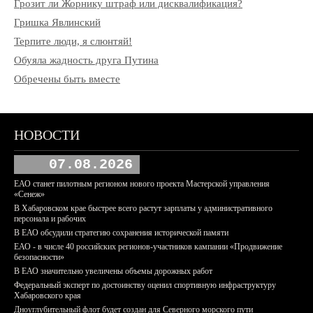
Грозит ли Жорнику штраф или дисквалификация?
Гришка Явлинский
Терпите люди, я слюнтяй!
Обуяла жадность друга Путина
Обречены быть вместе
НОВОСТИ
07.08.2026
ЕАО станет пилотным регионом нового проекта Мастерской управления
«Сенеж»
В Хабаровском крае быстрее всего растут зарплаты у административного
персонала и рабочих
В ЕАО обсудили стратегию сохранения исторической памяти
ЕАО - в числе 40 российских регионов-участников кампании «Продвижение
безопасности»
В ЕАО значительно увеличены объемы дорожных работ
Федеральный эксперт по достоинству оценил спортивную инфраструктуру
Хабаровского края
Дноуглубительный флот будет создан для Северного морского пути