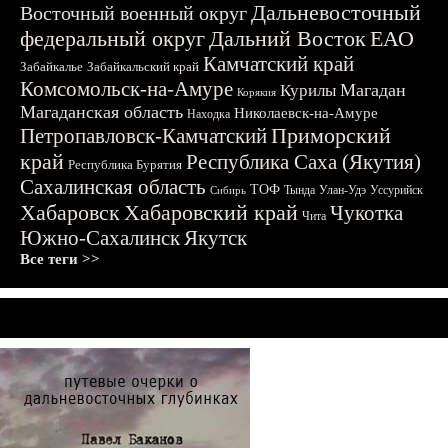
Дальневосточный
Восточный военный округ
федеральный округ
Дальний Восток
ЕАО
Камчатский край
Забайкалье
Забайкальский край
Комсомольск-на-Амуре
Магадан
Курилы
Корякия
Магаданская область
Николаевск-на-Амуре
Находка
Приморский
Петропавловск-Камчатский
край
Республика Саха (Якутия)
Республика Бурятия
Сахалинская область
ТОФ
Тында
Улан-Удэ
Уссурийск
Сибирь
Хабаровск
Хабаровский край
Чукотка
Чита
Южно-Сахалинск
Якутск
Все теги >>