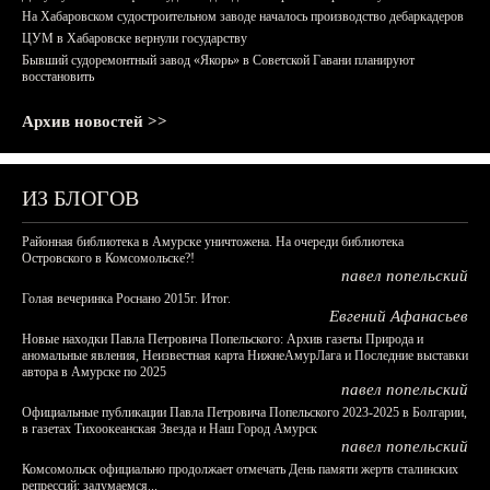
На Хабаровском судостроительном заводе началось производство дебаркадеров
ЦУМ в Хабаровске вернули государству
Бывший судоремонтный завод «Якорь» в Советской Гавани планируют
восстановить
Архив новостей >>
ИЗ БЛОГОВ
Районная библиотека в Амурске уничтожена. На очереди библиотека
Островского в Комсомольске?!
павел попельский
Голая вечеринка Роснано 2015г. Итог.
Евгений Афанасьев
Новые находки Павла Петровича Попельского: Архив газеты Природа и
аномальные явления, Неизвестная карта НижнеАмурЛага и Последние выставки
автора в Амурске по 2025
павел попельский
Официальные публикации Павла Петровича Попельского 2023-2025 в Болгарии,
в газетах Тихоокеанская Звезда и Наш Город Амурск
павел попельский
Комсомольск официально продолжает отмечать День памяти жертв сталинских
репрессий: задумаемся...