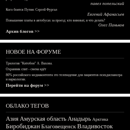
павел попельский
Кого боится Путин: Сергей Фургал
Евгений Афанасьев
Повышение платы в автобусах за проезд: кто виноват, и что делать?
Олег Паньков
Архив блогов >>
НОВОЕ НА ФОРУМЕ
Трилогия "Китобои" А. Вахова.
Охранник спит - смена идёт
80% российского медиаконтента это телевидение для пациентов психдиспансера
и наркологии.
Перейти на форум >>
ОБЛАКО ТЕГОВ
Азия
Амурская область
Анадырь
Арктика
Биробиджан
Владивосток
Благовещенск