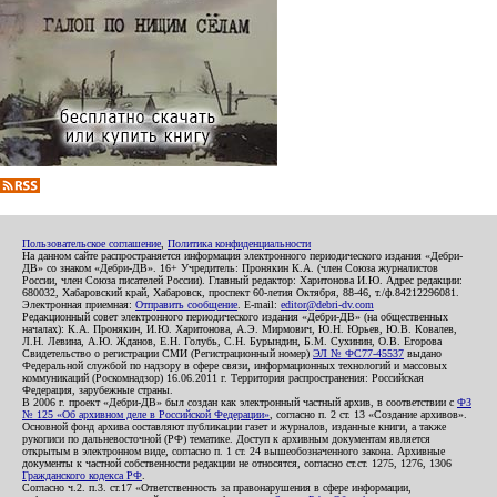
Пользовательское соглашение
,
Политика конфиденциальности
На данном сайте распространяется информация электронного периодического издания «Дебри-
ДВ» со знаком «Дебри-ДВ». 16+ Учредитель: Пронякин К.А. (член Союза журналистов
России, член Союза писателей России). Главный редактор: Харитонова И.Ю. Адрес редакции:
680032, Хабаровский край, Хабаровск, проспект 60-летия Октября, 88-46, т./ф.84212296081.
Электронная приемная:
Отправить сообщение
. E-mail:
editor@debri-dv.com
Редакционный совет электронного периодического издания «Дебри-ДВ» (на общественных
началах): К.А. Пронякин, И.Ю. Харитонова, А.Э. Мирмович, Ю.Н. Юрьев, Ю.В. Ковалев,
Л.Н. Левина, А.Ю. Жданов, Е.Н. Голубь, С.Н. Бурындин, Б.М. Сухинин, О.В. Егорова
Свидетельство о регистрации СМИ (Регистрационный номер)
ЭЛ № ФС77-45537
выдано
Федеральной службой по надзору в сфере связи, информационных технологий и массовых
коммуникаций (Роскомнадзор) 16.06.2011 г. Территория распространения: Российская
Федерация, зарубежные страны.
В 2006 г. проект «Дебри-ДВ» был создан как электронный частный архив, в соответствии с
ФЗ
№ 125 «Об архивном деле в Российской Федерации»
, согласно п. 2 ст. 13 «Создание архивов».
Основной фонд архива составляют публикации газет и журналов, изданные книги, а также
рукописи по дальневосточной (РФ) тематике. Доступ к архивным документам является
открытым в электронном виде, согласно п. 1 ст. 24 вышеобозначенного закона. Архивные
документы к частной собственности редакции не относятся, согласно ст.ст. 1275, 1276, 1306
Гражданского кодекса РФ
.
Согласно ч.2. п.3. ст.17 «Ответственность за правонарушения в сфере информации,