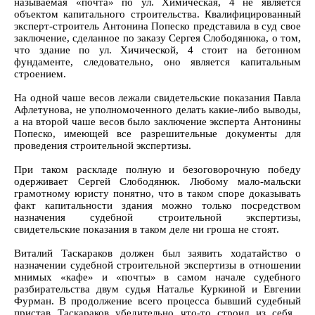
называемая «почта» по ул. Химическая, 4 не является
объектом капитального строительства. Квалифицированный
эксперт-строитель Антонина Попеско представила в суд свое
заключение, сделанное по заказу Сергея Слободянюка, о том,
что здание по ул. Хичической, 4 стоит на бетонном
фундаменте, следовательно, оно является капитальным
строением.
На одной чаше весов лежали свидетельские показания Павла
Афлетунова, не уполномоченного делать какие-либо выводы,
а на второй чаше весов было заключение эксперта Антонины
Попеско, имеющей все разрешительные документы для
проведения строительной экспертизы.
При таком раскладе полную и безоговорочную победу
одерживает Сергей Слободянюк. Любому мало-мальски
грамотному юристу понятно, что в таком споре доказывать
факт капитальности здания можно только посредством
назначения судебной строительной экспертизы,
свидетельские показания в таком деле ни гроша не стоят.
Виталий Таскараков должен был заявить ходатайство о
назначении судебной строительной экспертизы в отношении
мнимых «кафе» и «почты» в самом начале судебного
разбирательства двум судья Наталье Куркиной и Евгении
Фурман. В продолжение всего процесса бывший судебный
пристав Таскараков убедительно что-то строил из себя...