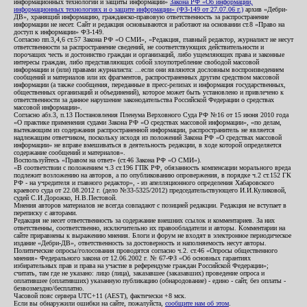
информационных технологий и защиты информации»
Закона РФ «Об информации,
информационных технологиях и о защите информации» (ФЗ-149 от 27.07.06 г.)
архив «Дебри-
ДВ», хранящий информацию, гражданско-правовую ответственность за распространение
информации не несет. Сайт и редакция основываются и работают на основании ст.8 «Право на
доступ к информации» ФЗ-149.
Согласно пп.3,4,6 ст.57 Закона РФ «О СМИ», «Редакция, главный редактор, журналист не несут
ответственности за распространение сведений, не соответствующих действительности и
порочащих честь и достоинство граждан и организаций, либо ущемляющих права и законные
интересы граждан, либо представляющих собой злоупотребление свободой массовой
информации и (или) правами журналиста: ...если они являются дословным воспроизведением
сообщений и материалов или их фрагментов, распространенных другим средством массовой
информации (а также сообщения, переданные в пресс-релизах и информация государственных,
общественных организаций и объединений), которое может быть установлено и привлечено к
ответственности за данное нарушение законодательства Российской Федерации о средствах
массовой информации».
Согласно абз.3, п.13 Постановления Пленума Верховного Суда РФ №16 от 15 июня 2010 года
«О практике применения судами Закона РФ «О средствах массовой информации», «по делам,
вытекающим из содержания распространенной информации, распространитель не является
надлежащим ответчиком, поскольку исходя из положений Закона РФ «О средствах массовой
информации» не вправе вмешиваться в деятельность редакции, в ходе которой определяется
содержание сообщений и материалов».
Воспользуйтесь «Правом на ответ» (ст.46 Закона РФ «О СМИ»).
«В соответствии с положением ч.3 ст.196 ГПК РФ, обязанность компенсации морального вреда
подлежит возложению на авторов, а по опубликованию опровержения, в порядке ч.2 ст.152 ГК
РФ - на учредителя и главного редактор», - из апелляционного определения Хабаровского
краевого суда от 22.08.2012 г. (дело №33-5325/2012) председательствующего И.И.Куликовой,
судей С.И.Дорожко, Н.В.Пестовой.
Мнения авторов материалов не всегда совпадают с позицией редакции. Редакция не вступает в
переписку с авторами.
Редакция не несет ответственность за содержание внешних ссылок и комментариев. За них
ответственны, соответственно, исключительно их правообладатели и авторы. Комментарии на
сайте приравнены к выражению мнения. Блоги и форум не входят в электронное периодическое
издание «Дебри-ДВ», ответственность за достоверность и наполняемость несут авторы.
Политические опросы/голосования проводятся согласно ч.2. ст.46 «Опросы общественного
мнения» Федерального закона от 12.06.2002 г. № 67-ФЗ «Об основных гарантиях
избирательных прав и права на участие в референдуме граждан Российской Федерации»;
считать, там где не указано: лицо (лица), заказавшее (заказавших) проведение опроса и
оплатившее (оплативших) указанную публикацию (обнародование) - едино - сайт, без оплаты -
безвозмездно/бесплатно.
Часовой пояс сервера UTC+11 (AEST), фактически +8 мск.
Если вы обнаружили ошибки на сайте, пожалуйста,
сообщите нам об этом
.