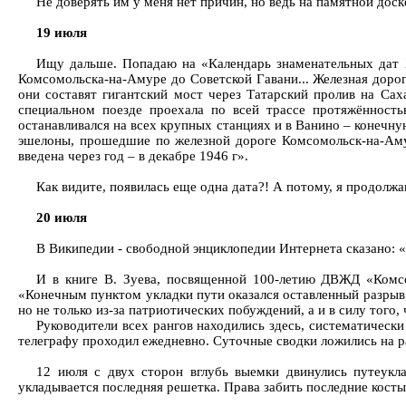
Не доверять им у меня нет причин, но ведь на памятной доск
19 июля
Ищу дальше. Попадаю на «Календарь знаменательных дат Ха
Комсомольска-на-Амуре до Советской Гавани... Железная дорог
они составят гигантский мост через Татарский пролив на Са
специальном поезде проехала по всей трассе протяжённост
останавливался на всех крупных станциях и в Ванино – конечн
эшелоны, прошедшие по железной дороге Комсомольск-на-Аму
введена через год – в декабре 1946 г».
Как видите, появилась еще одна дата?! А потому, я продолжа
20 июля
В Википедии - свободной энциклопедии Интернета сказано: 
И в книге В. Зуева, посвященной 100-летию ДВЖД «Комсом
«Конечным пунктом укладки пути оказался оставленный разрыв 
но не только из-за патриотических побуждений, а и в силу того
Руководители всех рангов находились здесь, систематичес
телеграфу проходил ежедневно. Суточные сводки ложились на 
12 июля с двух сторон вглубь выемки двинулись путеукл
укладывается последняя решетка. Права забить последние кос