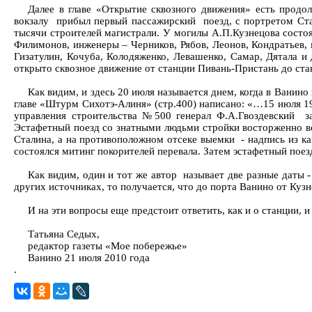
Далее в главе «Открытие сквозного движения» есть прод
вокзалу прибыл первый пассажирский поезд, с портретом Ста
тысячи строителей магистрали. У могилы А.П.Кузнецова состоя
Филимонов, инженеры – Черников, Рябов, Леонов, Кондратьев, 
Гизатулин, Кочуба, Колодяженко, Левашенко, Самар, Дятала и
открыто сквозное движение от станции Пивань-Пристань до ст
Как видим, и здесь 20 июля называется днем, когда в Ванин
главе «Штурм Сихотэ-Алиня» (стр.400) написано: «…15 июля 19
управления строительства №500 генерал Ф.А.Гвоздевский за
Эстафетный поезд со знатными людьми стройки восторженно вс
Сталина, а на противоположном отсеке выемки - надпись из к
состоялся митинг покорителей перевала. Затем эстафетный поез
Как видим, один и тот же автор называет две разные даты - 
других источниках, то получается, что до порта Ванино от Кузн
И на эти вопросы еще предстоит ответить, как и о станции, 
Татьяна Седых,
редактор газеты «Мое побережье»
Ванино 21 июля 2010 года
.