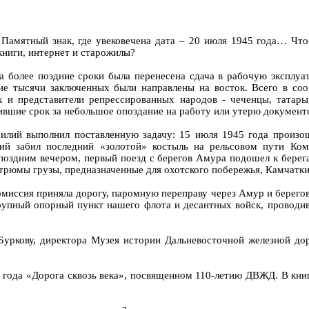
 Памятный знак, где увековечена дата – 20 июля 1945 года… Что
книги, интернет и старожилы?
а более поздние сроки была перенесена сдача в рабочую эксплу
 тысячи заключенных были направлены на восток. Всего в соор
 и представители репрессированных народов - чеченцы, татары
вшие срок за небольшое опоздание на работу или утерю документ
лий выполнил поставленную задачу: 15 июля 1945 года произошл
кий забил последний «золотой» костыль на рельсовом пути Ко
поздним вечером, первый поезд с берегов Амура подошел к берега
 трюмы грузы, предназначенные для охотского побережья, Камчатки
 комиссия приняла дорогу, паромную переправу через Амур и берег
крупный опорный пункт нашего флота и десантных войск, прово
Буркову, директора Музея истории Дальневосточной железной д
 года «Дорога сквозь века», посвященном 110-летию ДВЖД. В книг