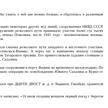
бы узнать о ней как можно больше, я обратилась к различным
атацию некоторых других ж/д линий, сооружаемых НКВД СССР.
ужении рельсового пути принимало участие более ста тысяч
, немцы Поволжья, после 1945 года - военнопленные японцы.
ов.
а смычка рельсового пути западного и восточного участков.
мсомольск-Ванино. А через час к каменному вокзалу станции
м Татарского пролива. Его приветствовали гудками стоявшие у
, Сахалина.
овые сооружения в порту Ванино во временную эксплуатацию. По
дивших операции по освобождению Южного Сахалина и Курил от
ороги при ДЦНТИ ДВОСТ ж. д. и Людмилу Гинзбург, хранителя
е написано: «16 июля поздним вечером первый поезд с берегов