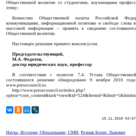
Общественной коллегии со студентами, изучающими профес
этику;
Комиссию Общественной палаты Российской Феде
коммуникациям, информационной политике и свободе слова в
массовой информации – принять к сведению состоявшеес
Общественной коллегии.
Настоящее решение принято консенсусом.
Председательствующий,
М.А. Федотов,
доктор юридических наук, профессор
В соответствии с пунктом 7.4. Устава Общественной
состоявшееся решение обнародовано 9 ноября 2010 года
www.presscouncil.ru.
http://www.presscouncil.ru/index.php?
option=com_content&task=view&id=524&Itemid=&limit=1&limitst
.
10.11.2010 04:07
Наука, История, Образование, СМИ
,
Резник Борис Львович