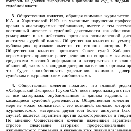
контроль не должен выродиться в давление на суд, в подрыв 
судебной власти.
3.
Общественная коллегия, обращая внимание журналистов
К.А. и Харитоновой И.Ю. на указанные нарушения профес
правил в анализируемых публикациях, вместе с тем рассма
постоянный интерес к судебной деятельности как обоснова
усматривает в их действиях признаков злонамеренной дис
института судебной власти. Общественная коллегия не усмотр
публикациях признаков «мести» со стороны авторов. В э
Общественная коллегия призывает Совет судей Хабаровс
пересмотреть принятые ранее решения по вопросам взаимод
средствами массовой информации и воздержаться от слиш
обвинений, таких как «подрыв доверия населения к органам пр
что будет способствовать укреплению взаимного дове
судейским и журналистским сообществами.
4.
Общественная коллегия полагает, что главный редак
«Хабаровский Экспресс» Глухов С.А. несет персональную ответ
за все материалы, опубликованные в данном издании, в 
касающиеся судебной деятельности. Общественная коллегия
мере не может согласиться с его позицией, согласно которой
журналистского материала двумя или более авторами (ка
случае), является гарантией против односторонности и тенден
По мнению Общественной коллегии важнейшей гарантией
строгое следование авторами профессиональным 
журналистского поведения и уважение этих правил владельца