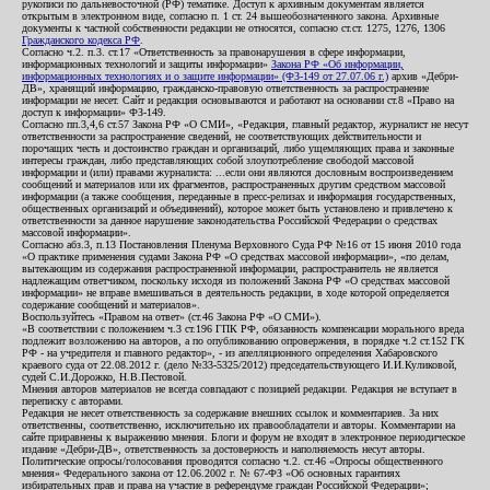
рукописи по дальневосточной (РФ) тематике. Доступ к архивным документам является
открытым в электронном виде, согласно п. 1 ст. 24 вышеобозначенного закона. Архивные
документы к частной собственности редакции не относятся, согласно ст.ст. 1275, 1276, 1306
Гражданского кодекса РФ
.
Согласно ч.2. п.3. ст.17 «Ответственность за правонарушения в сфере информации,
информационных технологий и защиты информации»
Закона РФ «Об информации,
информационных технологиях и о защите информации» (ФЗ-149 от 27.07.06 г.)
архив «Дебри-
ДВ», хранящий информацию, гражданско-правовую ответственность за распространение
информации не несет. Сайт и редакция основываются и работают на основании ст.8 «Право на
доступ к информации» ФЗ-149.
Согласно пп.3,4,6 ст.57 Закона РФ «О СМИ», «Редакция, главный редактор, журналист не несут
ответственности за распространение сведений, не соответствующих действительности и
порочащих честь и достоинство граждан и организаций, либо ущемляющих права и законные
интересы граждан, либо представляющих собой злоупотребление свободой массовой
информации и (или) правами журналиста: ...если они являются дословным воспроизведением
сообщений и материалов или их фрагментов, распространенных другим средством массовой
информации (а также сообщения, переданные в пресс-релизах и информация государственных,
общественных организаций и объединений), которое может быть установлено и привлечено к
ответственности за данное нарушение законодательства Российской Федерации о средствах
массовой информации».
Согласно абз.3, п.13 Постановления Пленума Верховного Суда РФ №16 от 15 июня 2010 года
«О практике применения судами Закона РФ «О средствах массовой информации», «по делам,
вытекающим из содержания распространенной информации, распространитель не является
надлежащим ответчиком, поскольку исходя из положений Закона РФ «О средствах массовой
информации» не вправе вмешиваться в деятельность редакции, в ходе которой определяется
содержание сообщений и материалов».
Воспользуйтесь «Правом на ответ» (ст.46 Закона РФ «О СМИ»).
«В соответствии с положением ч.3 ст.196 ГПК РФ, обязанность компенсации морального вреда
подлежит возложению на авторов, а по опубликованию опровержения, в порядке ч.2 ст.152 ГК
РФ - на учредителя и главного редактор», - из апелляционного определения Хабаровского
краевого суда от 22.08.2012 г. (дело №33-5325/2012) председательствующего И.И.Куликовой,
судей С.И.Дорожко, Н.В.Пестовой.
Мнения авторов материалов не всегда совпадают с позицией редакции. Редакция не вступает в
переписку с авторами.
Редакция не несет ответственность за содержание внешних ссылок и комментариев. За них
ответственны, соответственно, исключительно их правообладатели и авторы. Комментарии на
сайте приравнены к выражению мнения. Блоги и форум не входят в электронное периодическое
издание «Дебри-ДВ», ответственность за достоверность и наполняемость несут авторы.
Политические опросы/голосования проводятся согласно ч.2. ст.46 «Опросы общественного
мнения» Федерального закона от 12.06.2002 г. № 67-ФЗ «Об основных гарантиях
избирательных прав и права на участие в референдуме граждан Российской Федерации»;