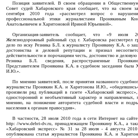
Позиция заявителей. В своем обращении в Общественну
Совет судей Хабаровского края сообщает, что на своем з
сентября 2010 года «рассмотрел вопрос о нарушен
профессиональной этики журналистами Пронякиным Кон
Анатольевичем и Харитоновой Ириной Юрьевной».
Организация-заявитель сообщает, что «9 июля 2
Железнодорожный районный суд г. Хабаровска рассмотрел г
дело по иску Резника Б.Л. к журналисту Пронякину К.А. о защ
достоинства и деловой репутации и признал несоответ
действительности и порочащими честь, достоинство и деловую
Резника Б.Л. сведения, распространенные Проняки
Представителем Пронякина К.А. в судебном заседании была 
И.Ю.».
По мнению заявителей, после принятия названного судебно
журналисты Пронякин К.А. и Харитонова И.Ю., «обидевшись»
произвели ряд публикаций в газете «Хабаровский экспресс»
односторонний и необъективный характер и направленных,
мнению, на понижение авторитета судебной власти и подр
населения к органам правосудия».
В частности, 28 июля 2010 года в сети Интернет на сайт
http: //www.debri-dv.ru, принадлежащем Пронякину К.А., а так
«Хабаровский экспресс» № 31 за 28 июля - 4 августа 2010
опубликована статья журналистов Пронякина К.А. и Харито