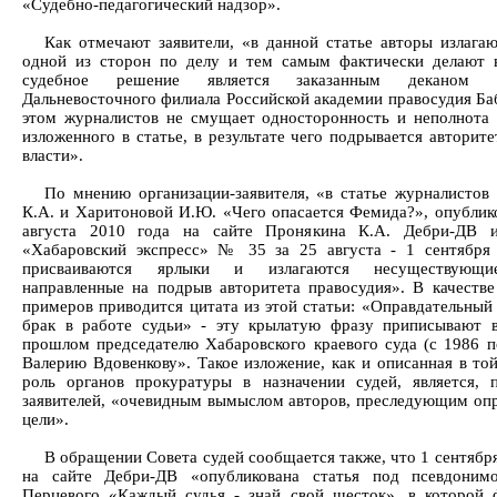
«Судебно-педагогический надзор».
Как отмечают заявители, «в данной статье авторы излага
одной из сторон по делу и тем самым фактически делают 
судебное решение является заказанным деканом фа
Дальневосточного филиала Российской академии правосудия Ба
этом журналистов не смущает односторонность и неполнота 
изложенного в статье, в результате чего подрывается авторит
власти».
По мнению организации-заявителя, «в статье журналистов
К.А. и Харитоновой И.Ю. «Чего опасается Фемида?», опублик
августа 2010 года на сайте Пронякина К.А. Дебри-ДВ и
«Хабаровский экспресс» № 35 за 25 августа - 1 сентября
присваиваются ярлыки и излагаются несуществующи
направленные на подрыв авторитета правосудия». В качестве
примеров приводится цитата из этой статьи: «Оправдательный 
брак в работе судьи» - эту крылатую фразу приписывают 
прошлом председателю Хабаровского краевого суда (с 1986 по 
Валерию Вдовенкову». Такое изложение, как и описанная в той
роль органов прокуратуры в назначении судей, является,
заявителей, «очевидным вымыслом авторов, преследующим оп
цели».
В обращении Совета судей сообщается также, что 1 сентябр
на сайте Дебри-ДВ «опубликована статья под псевдоним
Перцевого «Каждый судья - знай свой шесток», в которой 