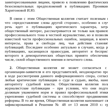
заинтересованными лицами, привело к появлению фактически
безосновательных предположений в публикациях Проняки
Харитоновой И.Ю.
В связи с этим Общественная коллегия считает полезным 
что «предоставление слова другой стороне», особенно в случ
речь идет о публикациях критического характера, затр
общественный интерес, рассматривается не только как правил
профессионального тона в честной журналистике, но и позволя
известной части профессиональных ошибок, защищая, в конеч
интересы, права и свободы лиц, чьи действия становя
публикаций. Последнее особенно актуально в случаях, когда р
публикациях, касающихся правосудия, авторитет и бесприс
которого в демократических обществах принято обеспечив
числе, силой общественного мнения и печатного слова.
2.
Общественная коллегия не может согласиться с
организации-заявителя и его представителей, неоднократно пр
в ходе рассмотрения данного информационного спора, соглас
любые критические публикации о суде и судьях, якобы, нан
авторитету судебной власти. Общественная коллегия пол
журналистские публикации – при условии, что они подго
должным уважением норм и правил профессиональной этики
укреплению судебной системы и способствуют продвижени
реформы. В то же время, Общественная коллегия напоминает св
зафиксированный в Решении № 48 от 13 июля 2010 г.: гр