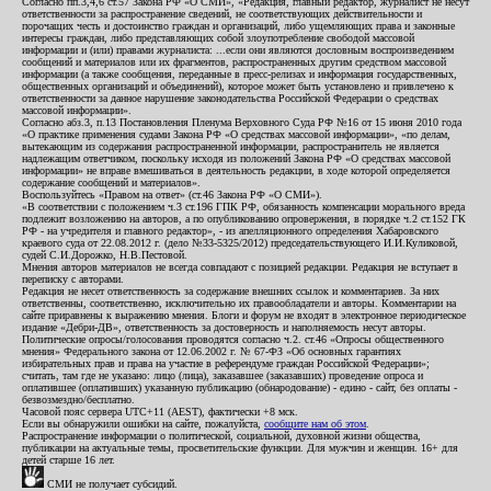
Согласно пп.3,4,6 ст.57 Закона РФ «О СМИ», «Редакция, главный редактор, журналист не несут
ответственности за распространение сведений, не соответствующих действительности и
порочащих честь и достоинство граждан и организаций, либо ущемляющих права и законные
интересы граждан, либо представляющих собой злоупотребление свободой массовой
информации и (или) правами журналиста: ...если они являются дословным воспроизведением
сообщений и материалов или их фрагментов, распространенных другим средством массовой
информации (а также сообщения, переданные в пресс-релизах и информация государственных,
общественных организаций и объединений), которое может быть установлено и привлечено к
ответственности за данное нарушение законодательства Российской Федерации о средствах
массовой информации».
Согласно абз.3, п.13 Постановления Пленума Верховного Суда РФ №16 от 15 июня 2010 года
«О практике применения судами Закона РФ «О средствах массовой информации», «по делам,
вытекающим из содержания распространенной информации, распространитель не является
надлежащим ответчиком, поскольку исходя из положений Закона РФ «О средствах массовой
информации» не вправе вмешиваться в деятельность редакции, в ходе которой определяется
содержание сообщений и материалов».
Воспользуйтесь «Правом на ответ» (ст.46 Закона РФ «О СМИ»).
«В соответствии с положением ч.3 ст.196 ГПК РФ, обязанность компенсации морального вреда
подлежит возложению на авторов, а по опубликованию опровержения, в порядке ч.2 ст.152 ГК
РФ - на учредителя и главного редактор», - из апелляционного определения Хабаровского
краевого суда от 22.08.2012 г. (дело №33-5325/2012) председательствующего И.И.Куликовой,
судей С.И.Дорожко, Н.В.Пестовой.
Мнения авторов материалов не всегда совпадают с позицией редакции. Редакция не вступает в
переписку с авторами.
Редакция не несет ответственность за содержание внешних ссылок и комментариев. За них
ответственны, соответственно, исключительно их правообладатели и авторы. Комментарии на
сайте приравнены к выражению мнения. Блоги и форум не входят в электронное периодическое
издание «Дебри-ДВ», ответственность за достоверность и наполняемость несут авторы.
Политические опросы/голосования проводятся согласно ч.2. ст.46 «Опросы общественного
мнения» Федерального закона от 12.06.2002 г. № 67-ФЗ «Об основных гарантиях
избирательных прав и права на участие в референдуме граждан Российской Федерации»;
считать, там где не указано: лицо (лица), заказавшее (заказавших) проведение опроса и
оплатившее (оплативших) указанную публикацию (обнародование) - едино - сайт, без оплаты -
безвозмездно/бесплатно.
Часовой пояс сервера UTC+11 (AEST), фактически +8 мск.
Если вы обнаружили ошибки на сайте, пожалуйста,
сообщите нам об этом
.
Распространение информации о политической, социальной, духовной жизни общества,
публикации на актуальные темы, просветительские функции. Для мужчин и женщин. 16+ для
детей старше 16 лет.
СМИ не получает субсидий.