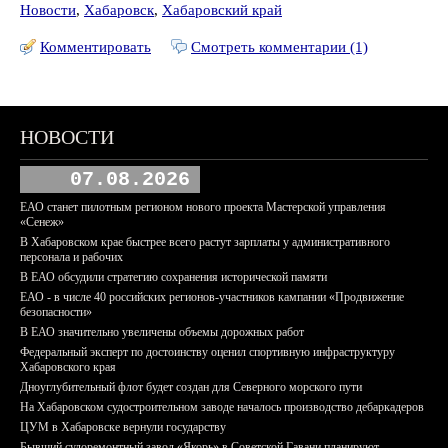
Новости
,
Хабаровск
,
Хабаровский край
Комментировать
Смотреть комментарии (1)
НОВОСТИ
07.08.2026
ЕАО станет пилотным регионом нового проекта Мастерской управления
«Сенеж»
В Хабаровском крае быстрее всего растут зарплаты у административного
персонала и рабочих
В ЕАО обсудили стратегию сохранения исторической памяти
ЕАО - в числе 40 российских регионов-участников кампании «Продвижение
безопасности»
В ЕАО значительно увеличены объемы дорожных работ
Федеральный эксперт по достоинству оценил спортивную инфраструктуру
Хабаровского края
Дноуглубительный флот будет создан для Северного морского пути
На Хабаровском судостроительном заводе началось производство дебаркадеров
ЦУМ в Хабаровске вернули государству
Бывший судоремонтный завод «Якорь» в Советской Гавани планируют