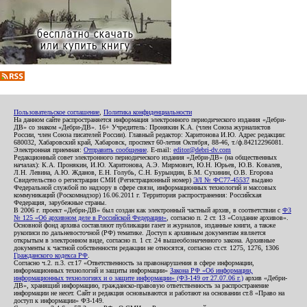
Пользовательское соглашение
,
Политика конфиденциальности
На данном сайте распространяется информация электронного периодического издания «Дебри-
ДВ» со знаком «Дебри-ДВ». 16+ Учредитель: Пронякин К.А. (член Союза журналистов
России, член Союза писателей России). Главный редактор: Харитонова И.Ю. Адрес редакции:
680032, Хабаровский край, Хабаровск, проспект 60-летия Октября, 88-46, т./ф.84212296081.
Электронная приемная:
Отправить сообщение
. E-mail:
editor@debri-dv.com
Редакционный совет электронного периодического издания «Дебри-ДВ» (на общественных
началах): К.А. Пронякин, И.Ю. Харитонова, А.Э. Мирмович, Ю.Н. Юрьев, Ю.В. Ковалев,
Л.Н. Левина, А.Ю. Жданов, Е.Н. Голубь, С.Н. Бурындин, Б.М. Сухинин, О.В. Егорова
Свидетельство о регистрации СМИ (Регистрационный номер)
ЭЛ № ФС77-45537
выдано
Федеральной службой по надзору в сфере связи, информационных технологий и массовых
коммуникаций (Роскомнадзор) 16.06.2011 г. Территория распространения: Российская
Федерация, зарубежные страны.
В 2006 г. проект «Дебри-ДВ» был создан как электронный частный архив, в соответствии с
ФЗ
№ 125 «Об архивном деле в Российской Федерации»
, согласно п. 2 ст. 13 «Создание архивов».
Основной фонд архива составляют публикации газет и журналов, изданные книги, а также
рукописи по дальневосточной (РФ) тематике. Доступ к архивным документам является
открытым в электронном виде, согласно п. 1 ст. 24 вышеобозначенного закона. Архивные
документы к частной собственности редакции не относятся, согласно ст.ст. 1275, 1276, 1306
Гражданского кодекса РФ
.
Согласно ч.2. п.3. ст.17 «Ответственность за правонарушения в сфере информации,
информационных технологий и защиты информации»
Закона РФ «Об информации,
информационных технологиях и о защите информации» (ФЗ-149 от 27.07.06 г.)
архив «Дебри-
ДВ», хранящий информацию, гражданско-правовую ответственность за распространение
информации не несет. Сайт и редакция основываются и работают на основании ст.8 «Право на
доступ к информации» ФЗ-149.