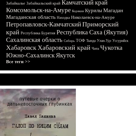
Камчатский край
Забайкалье
Забайкальский край
Комсомольск-на-Амуре
Магадан
Курилы
Корякия
Магаданская область
Николаевск-на-Амуре
Находка
Приморский
Петропавловск-Камчатский
край
Республика Саха (Якутия)
Республика Бурятия
Сахалинская область
ТОФ
Тында
Улан-Удэ
Уссурийск
Сибирь
Хабаровск
Хабаровский край
Чукотка
Чита
Южно-Сахалинск
Якутск
Все теги >>