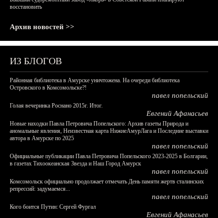
восстановить
Архив новостей >>
ИЗ БЛОГОВ
Районная библиотека в Амурске уничтожена. На очереди библиотека
Островского в Комсомольске?!
павел попельский
Голая вечеринка Роснано 2015г. Итог.
Евгений Афанасьев
Новые находки Павла Петровича Попельского: Архив газеты Природа и
аномальные явления, Неизвестная карта НижнеАмурЛага и Последние выставки
автора в Амурске по 2025
павел попельский
Официальные публикации Павла Петровича Попельского 2023-2025 в Болгарии,
в газетах Тихоокеанская Звезда и Наш Город Амурск
павел попельский
Комсомольск официально продолжает отмечать День памяти жертв сталинских
репрессий: задумаемся...
павел попельский
Кого боится Путин: Сергей Фургал
Евгений Афанасьев