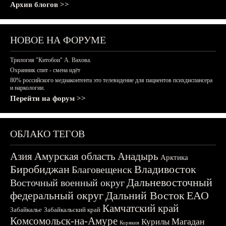
Архив блогов >>
НОВОЕ НА ФОРУМЕ
Трилогия "Китобои" А. Вахова.
Охранник спит - смена идёт
80% российского медиаконтента это телевидение для пациентов психдиспансера
и наркологии.
Перейти на форум >>
ОБЛАКО ТЕГОВ
Азия
Амурская область
Анадырь
Арктика
Биробиджан
Владивосток
Благовещенск
Дальневосточный
Восточный военный округ
федеральный округ
Дальний Восток
ЕАО
Камчатский край
Забайкалье
Забайкальский край
Комсомольск-на-Амуре
Магадан
Курилы
Корякия