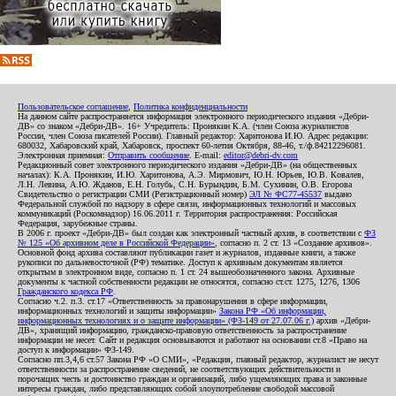
Пользовательское соглашение
,
Политика конфиденциальности
На данном сайте распространяется информация электронного периодического издания «Дебри-
ДВ» со знаком «Дебри-ДВ». 16+ Учредитель: Пронякин К.А. (член Союза журналистов
России, член Союза писателей России). Главный редактор: Харитонова И.Ю. Адрес редакции:
680032, Хабаровский край, Хабаровск, проспект 60-летия Октября, 88-46, т./ф.84212296081.
Электронная приемная:
Отправить сообщение
. E-mail:
editor@debri-dv.com
Редакционный совет электронного периодического издания «Дебри-ДВ» (на общественных
началах): К.А. Пронякин, И.Ю. Харитонова, А.Э. Мирмович, Ю.Н. Юрьев, Ю.В. Ковалев,
Л.Н. Левина, А.Ю. Жданов, Е.Н. Голубь, С.Н. Бурындин, Б.М. Сухинин, О.В. Егорова
Свидетельство о регистрации СМИ (Регистрационный номер)
ЭЛ № ФС77-45537
выдано
Федеральной службой по надзору в сфере связи, информационных технологий и массовых
коммуникаций (Роскомнадзор) 16.06.2011 г. Территория распространения: Российская
Федерация, зарубежные страны.
В 2006 г. проект «Дебри-ДВ» был создан как электронный частный архив, в соответствии с
ФЗ
№ 125 «Об архивном деле в Российской Федерации»
, согласно п. 2 ст. 13 «Создание архивов».
Основной фонд архива составляют публикации газет и журналов, изданные книги, а также
рукописи по дальневосточной (РФ) тематике. Доступ к архивным документам является
открытым в электронном виде, согласно п. 1 ст. 24 вышеобозначенного закона. Архивные
документы к частной собственности редакции не относятся, согласно ст.ст. 1275, 1276, 1306
Гражданского кодекса РФ
.
Согласно ч.2. п.3. ст.17 «Ответственность за правонарушения в сфере информации,
информационных технологий и защиты информации»
Закона РФ «Об информации,
информационных технологиях и о защите информации» (ФЗ-149 от 27.07.06 г.)
архив «Дебри-
ДВ», хранящий информацию, гражданско-правовую ответственность за распространение
информации не несет. Сайт и редакция основываются и работают на основании ст.8 «Право на
доступ к информации» ФЗ-149.
Согласно пп.3,4,6 ст.57 Закона РФ «О СМИ», «Редакция, главный редактор, журналист не несут
ответственности за распространение сведений, не соответствующих действительности и
порочащих честь и достоинство граждан и организаций, либо ущемляющих права и законные
интересы граждан, либо представляющих собой злоупотребление свободой массовой