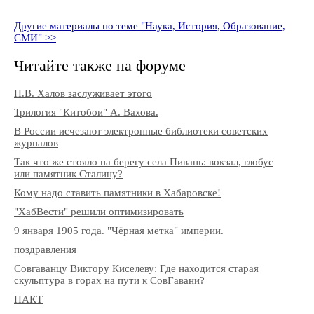
Другие материалы по теме "Наука, История, Образование,
СМИ" >>
Читайте также на форуме
П.В. Халов заслуживает этого
Трилогия "Китобои" А. Вахова.
В России исчезают электронные библиотеки советских
журналов
Так что же стояло на берегу села Пивань: вокзал, глобус
или памятник Сталину?
Кому надо ставить памятники в Хабаровске!
"ХабВести" решили оптимизировать
9 января 1905 года. "Чёрная метка" империи.
поздравления
Совгаванцу Виктору Киселеву: Где находится старая
скульптура в горах на пути к СовГавани?
ПАКТ