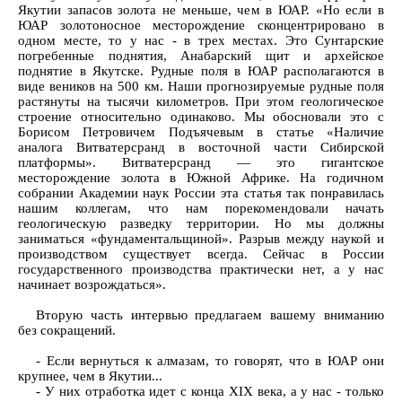
Якутии запасов золота не меньше, чем в ЮАР. «Но если в
ЮАР золотоносное месторождение сконцентрировано в
одном месте, то у нас - в трех местах. Это Сунтарские
погребенные поднятия, Анабарский щит и архейское
поднятие в Якутске. Рудные поля в ЮАР располагаются в
виде веников на 500 км. Наши прогнозируемые рудные поля
растянуты на тысячи километров. При этом геологическое
строение относительно одинаково. Мы обосновали это с
Борисом Петровичем Подъячевым в статье «Наличие
аналога Витватерсранд в восточной части Сибирской
платформы». Витватерсранд — это гигантское
месторождение золота в Южной Африке. На годичном
собрании Академии наук России эта статья так понравилась
нашим коллегам, что нам порекомендовали начать
геологическую разведку территории. Но мы должны
заниматься «фундаментальщиной». Разрыв между наукой и
производством существует всегда. Сейчас в России
государственного производства практически нет, а у нас
начинает возрождаться».
Вторую часть интервью предлагаем вашему вниманию
без сокращений.
- Если вернуться к алмазам, то говорят, что в ЮАР они
крупнее, чем в Якутии...
- У них отработка идет с конца XIX века, а у нас - только