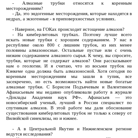
- Алмазные трубки относятся к коренным
месторождениям?
- Да, это эндогенные месторождения, которые находятся в
недрах, а экзогенные - в приповерхностных условиях.
- Наверное, на ГОКах происходит истощение алмазов?
- На кимберлитовых трубках. Поэтому лучше всего
искать новые трубки с хорошим содержанием. У нас в
республике около 800 с лишним трубок, из них менее
половины алмазоносные. Остальные пустые или с очень
низким содержанием алмазного сырья. К чему, вы спросите,
трубки, которые не содержат алмазов? Они рассказывают
нам о геологии. И я считаю, что из восьми трубок на
Кэнкеме одна должна быть алмазоносной. Хотя сегодня по
коренным месторождениям мы зашли в тупик, все
засекречено, но есть возможность найти новые богатые
алмазные трубки. С Борисом Подъячевым и Валентином
Афанасьевым мы недавно опубликовали работу в журнале
«Доклады Академии наук РФ». Афанасьев — это
новосибирский ученый, лучший в России специалист по
спутникам алмазов. В этой работе мы дали обоснование
существования кимберлитовых трубок не только к северу от
Вилюйской синеклизы, но и южнее.
- А в Центральной Якутии и Нижнеленском регионе
ведутся исследования?