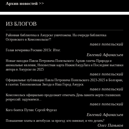
Архив новостей >>
ИЗ БЛОГОВ
Районная библиотека в Амурске уничтожена. На очереди библиотека
Островского в Комсомольске?!
павел попельский
Голая вечеринка Роснано 2015г. Итог.
Евгений Афанасьев
Новые находки Павла Петровича Попельского: Архив газеты Природа и
аномальные явления, Неизвестная карта НижнеАмурЛага и Последние выставки
автора в Амурске по 2025
павел попельский
Официальные публикации Павла Петровича Попельского 2023-2025 в Болгарии,
в газетах Тихоокеанская Звезда и Наш Город Амурск
павел попельский
Комсомольск официально продолжает отмечать День памяти жертв сталинских
репрессий: задумаемся...
павел попельский
Кого боится Путин: Сергей Фургал
Евгений Афанасьев
Повышение платы в автобусах за проезд: кто виноват, и что делать?
Олег Паньков