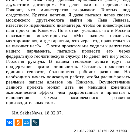
двухлетним договором. Но денег нам не перечисляют.
Говорят, что министерство закрывают. Толстых под
следствием. Кругом негатив. Я даже пытался через своего
московского друга-геолога выйти на Льва Леваева,
известного израильского диамантера, чтобы он инвестировал
наш проект по Кэнкеме. Но в ответ услышал, что в Россию
невозможно инвестировать: «Мы начнем осваивать
месторождения, а где гарантия, что через год правительство
не выкинет нас?»... С этим проектом мы ходили к депутатам
нашего парламента, пытались провести его через
федеральную геологическую службу. Но денег нет ни у кого.
Геология рухнула. В нашем геолкоме деньги идут на
поддержание армии чиновников. Остались практически
единицы геологов, большинство рабочих разогнали. Но
необходимо начать поисковую работу, чтобы расшифровать
реальные запасы алмазов на Кэнкеме. Осуществление
данного проекта может дать не меньший конечный
экономический эффект, чем разработанная и принятая к
исполнению Схема комплексного развития
производительных сил».
ИА SakhaNews, 18.02.07.
21.02.2007 12:01:23 +1000