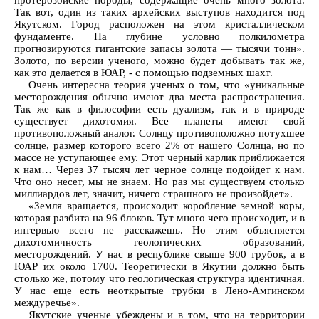
протерозойские породы, содержащие очень много золота.
Так вот, один из таких архейских выступов находится под
Якутском. Город расположен на этом кристаллическом
фундаменте. На глубине условно полкилометра
прогнозируются гигантские запасы золота — тысячи тонн».
Золото, по версии ученого, можно будет добывать так же,
как это делается в ЮАР, - с помощью подземных шахт.
Очень интересна теория ученых о том, что «уникальные
месторождения обычно имеют два места распространения.
Так же как в философии есть дуализм, так и в природе
существует дихотомия. Все планеты имеют свой
противоположный аналог. Солнцу противоположно потухшее
солнце, размер которого всего 2% от нашего Солнца, но по
массе не уступающее ему. Этот черный карлик приближается
к нам… Через 37 тысяч лет черное солнце подойдет к нам.
Что оно несет, мы не знаем. Но раз мы существуем столько
миллиардов лет, значит, ничего страшного не произойдет».
«Земля вращается, происходит коробление земной коры,
которая разбита на 96 блоков. Тут много чего происходит, и в
интервью всего не расскажешь. Но этим объясняется
дихотомичность геологических образований,
месторождений. У нас в республике свыше 900 трубок, а в
ЮАР их около 1700. Теоретически в Якутии должно быть
столько же, потому что геологическая структура идентичная.
У нас еще есть неоткрытые трубки в Лено-Амгинском
междуречье».
Якутские ученые убеждены и в том, что на территории