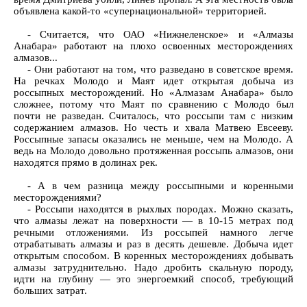
объявлена какой-то «супернациональной» территорией.
- Считается, что ОАО «Нижнеленское» и «Алмазы
Анабара» работают на плохо освоенных месторождениях
алмазов...
- Они работают на том, что разведано в советское время.
На речках Молодо и Маят идет открытая добыча из
россыпных месторождений. Но «Алмазам Анабара» было
сложнее, потому что Маят по сравнению с Молодо был
почти не разведан. Считалось, что россыпи там с низким
содержанием алмазов. Но честь и хвала Матвею Евсееву.
Россыпные запасы оказались не меньше, чем на Молодо. А
ведь на Молодо довольно протяженная россыпь алмазов, они
находятся прямо в долинах рек.
- А в чем разница между россыпными и коренными
месторождениями?
- Россыпи находятся в рыхлых породах. Можно сказать,
что алмазы лежат на поверхности — в 10-15 метрах под
речными отложениями. Из россыпей намного легче
отрабатывать алмазы и раз в десять дешевле. Добыча идет
открытым способом. В коренных месторождениях добывать
алмазы затруднительно. Надо дробить скальную породу,
идти на глубину — это энергоемкий способ, требующий
больших затрат.