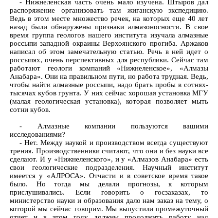
- Нижнеленская часть очень мало изучена. Штыров дал
распоряжение организовать там жиганскую экспедицию.
Ведь в этом месте множество речек, на которых еще 40 лет
назад были обнаружены признаки алмазоносноcти. В свое
время группа геологов нашего института изучала алмазные
россыпи западной окраины Верхоянского прогиба. Аржаков
написал об этом замечательную статью. Речь в ней идет о
россыпях, очень перспективных для республики. Сейчас там
работают геологи компаний «Нижнеленское», «Алмазы
Анабара». Они на правильном пути, но работа трудная. Ведь,
чтобы найти алмазные россыпи, надо брать пробы в сотнях-
тысячах кубов грунта. У них сейчас хорошая установка МГУ
(малая геологическая установка), которая позволяет мыть
сотни кубов.
- Алмазные компании пользуются вашими
исследованиями?
- Нет. Между наукой и производством всегда существуют
трения. Производственники считают, что они и без науки все
сделают. И у «Нижнеленского», и у «Алмазов Анабара» есть
свои геологические подразделения. Научный институт
имеется у «АЛРОСА». Отчасти и в советское время такое
было. Но тогда мы делали прогнозы, к которым
прислушивались. Если говорить о госзаказах, то
министерство науки и образования дало нам заказ на тему, о
которой мы сейчас говорим. Мы выпустили промежуточный
отчет и в этом году должны продолжить работу над