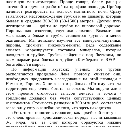
наземную магнитометрию. Проще говоря, берем ранец с
антенной и идем по разбитой на профили площади. Прибор
начинает реагировать на всплеск магнитного поля. Сразу
выявляются местонахождение трубки и ее диаметр, который
бывает в среднем 300-500 (30-1500) метров. Другой путь
исследования — дойти до трубок по пироповой дорожке.
Пиропы, как известно, спутники алмазов. Вначале они
маленькие, а ближе к трубке становятся крупнее и менее
окатанные. Мы детально изучили все минералы-спутники:
пиропы, хромиты, пикроильмениты. Ведь содержание
алмазов коррелируется составом минералов, которые
находятся в трубке. Трубка, найденная под Якутском, по
всем параметрам близка к трубке «Кимберли» в ЮАР —
богатейшей в мире».
По информации якутских ученых, все трубки
располагаются продольно Лене, поэтому, считают они,
необходимо продолжить исследования на этой площади в
Намском, Горном, Хангаласском районах. «Потому что эта
территория еще очень богата на золото. Мы подсчитали в
этом проекте стоимость запасов алмазов и золота -
триллионы долларов без учета сопутствующих ценных
компонентов. Стоимость разведки в 300 млн руб. составляет
всего одну сотую копейки от того, что здесь находится».
«Есть такое понятие в геологии, как архейский выступ —
это очень древняя кристаллическая порода, насчитывающая
3-5 млрд. лет, за счет которой образуются нижние