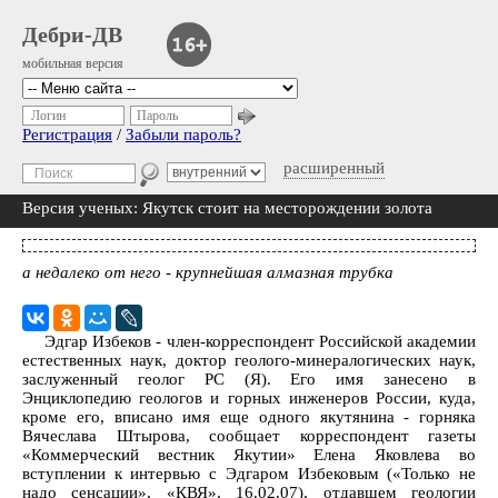
Дебри-ДВ
мобильная версия
Логин
Пароль
Регистрация
/
Забыли пароль?
расширенный
Версия ученых: Якутск стоит на месторождении золота
а недалеко от него - крупнейшая алмазная трубка
Эдгар Избеков - член-корреспондент Российской академии
естественных наук, доктор геолого-минералогических наук,
заслуженный геолог PC (Я). Его имя занесено в
Энциклопедию геологов и горных инженеров России, куда,
кроме его, вписано имя еще одного якутянина - горняка
Вячеслава Штырова, сообщает корреспондент газеты
«Коммерческий вестник Якутии» Елена Яковлева во
вступлении к интервью с Эдгаром Избековым («Только не
надо сенсации», «КВЯ», 16.02.07), отдавшем геологии