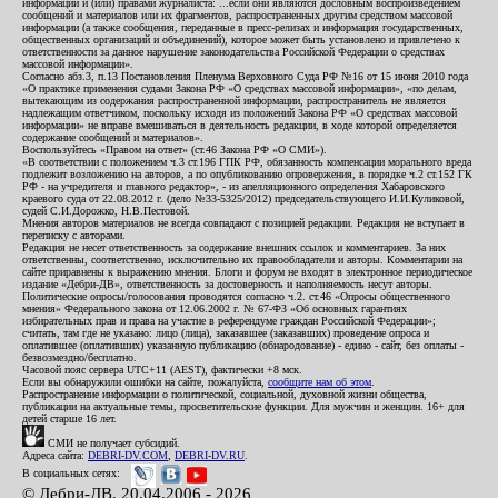
информации и (или) правами журналиста: ...если они являются дословным воспроизведением
сообщений и материалов или их фрагментов, распространенных другим средством массовой
информации (а также сообщения, переданные в пресс-релизах и информация государственных,
общественных организаций и объединений), которое может быть установлено и привлечено к
ответственности за данное нарушение законодательства Российской Федерации о средствах
массовой информации».
Согласно абз.3, п.13 Постановления Пленума Верховного Суда РФ №16 от 15 июня 2010 года
«О практике применения судами Закона РФ «О средствах массовой информации», «по делам,
вытекающим из содержания распространенной информации, распространитель не является
надлежащим ответчиком, поскольку исходя из положений Закона РФ «О средствах массовой
информации» не вправе вмешиваться в деятельность редакции, в ходе которой определяется
содержание сообщений и материалов».
Воспользуйтесь «Правом на ответ» (ст.46 Закона РФ «О СМИ»).
«В соответствии с положением ч.3 ст.196 ГПК РФ, обязанность компенсации морального вреда
подлежит возложению на авторов, а по опубликованию опровержения, в порядке ч.2 ст.152 ГК
РФ - на учредителя и главного редактор», - из апелляционного определения Хабаровского
краевого суда от 22.08.2012 г. (дело №33-5325/2012) председательствующего И.И.Куликовой,
судей С.И.Дорожко, Н.В.Пестовой.
Мнения авторов материалов не всегда совпадают с позицией редакции. Редакция не вступает в
переписку с авторами.
Редакция не несет ответственность за содержание внешних ссылок и комментариев. За них
ответственны, соответственно, исключительно их правообладатели и авторы. Комментарии на
сайте приравнены к выражению мнения. Блоги и форум не входят в электронное периодическое
издание «Дебри-ДВ», ответственность за достоверность и наполняемость несут авторы.
Политические опросы/голосования проводятся согласно ч.2. ст.46 «Опросы общественного
мнения» Федерального закона от 12.06.2002 г. № 67-ФЗ «Об основных гарантиях
избирательных прав и права на участие в референдуме граждан Российской Федерации»;
считать, там где не указано: лицо (лица), заказавшее (заказавших) проведение опроса и
оплатившее (оплативших) указанную публикацию (обнародование) - едино - сайт, без оплаты -
безвозмездно/бесплатно.
Часовой пояс сервера UTC+11 (AEST), фактически +8 мск.
Если вы обнаружили ошибки на сайте, пожалуйста,
сообщите нам об этом
.
Распространение информации о политической, социальной, духовной жизни общества,
публикации на актуальные темы, просветительские функции. Для мужчин и женщин. 16+ для
детей старше 16 лет.
СМИ не получает субсидий.
Адреса сайта:
DEBRI-DV.COM
,
DEBRI-DV.RU
.
В социальных сетях:
© Дебри-ДВ, 20.04.2006 - 2026