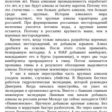
полсотни лет. Наша алмазная промышленность поработает
сто лет, и у нас будут алмазы за тысячу каратов. Потому что
это статистика — чем больше добыто алмазов, тем больше
среди них крупных. История алмазного мира
свидетельствует, что крупные алмазы характерны для
россыпей. При формировании россыпных месторождений
мелочевка уносится потоком воды, а крупные камни
остаются. Поэтому в россыпях крупность выше, чем в
коренных месторождениях.
Кроме того, когда только началась разработка коренных
алмазных месторождений, их добывали взрывом. Алмаз
дробился на осколки. После этого стали применять
безвзрывную методику. А в ЮАР добывают кимберлит,
выкладывают его в бурты (хранилище), и через два года
кимберлиты превращаются в глину. Потом начинается
промывка глины и в результате обогащения выделяются
алмазы. Поэтому крупные экземпляры сохраняются.
У нас в начале перестройки часть крупных алмазов
уходила налево, случались убийства. В Верхнем Бестяхе
работала гидрологическая экспедиция, которой руководил
Дмитриев. Когда началась перестройка, он ушел из
экспедиции и организовал артель. Вместе с бывшим главным
инженером экспедиции Линевым они начали добывать
алмазы на россыпи речки Молодо где сейчас находится ОАО
«Нижнеленское». Вручную добывали крупные алмазы. Без
обмана и коррупции быстро разбогатели. Но через какое-то
время Дмитриева убили, Линев пропал. А эта местность была