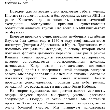
Якутии 47 лет.
Поводом для интервью стали поисковые работы ученых
Института геологии алмаза и благородных металлов ЯНЦ на
речке Кэнкеме, где «специалисты геолого-съемочной
экспедиции обнаружили признаки существования
богатейшей алмазной трубки. Это всего в 60-80 километрах
от Якутска».
Впервые прогноз о существовании трубочных тел вблизи
Якутска был сделан еще в 1980-м году геофизиками этого
института Дмитрием Аброскиным и Юрием Протопоповым с
помощью специальной методики, в основу которой была
положена формула дальности переноса. «Как раз в районе
Кэнкеме начали проводить геологическое картирование,
которое сопровождается прогнозированием полезных
ископаемых. Когда взяли геохимические, шлиховые
(минералы) пробы с поверхности этой площади, заиграло
золото. Мы сразу собрались: а с чем оно связано? Золото не
появляется просто так, оно имеет источник. Начали
проводить доисследования, промыли два куба речных
отложений…», рассказывает в интервью Эдгар Избеков.
На вопрос журналиста, как рассчитывается местность,
откуда берутся пробы минералов, ученый рассказал
следующее: «Площадь не очень большая. Мы составили
проект на 8 тыс. кв. км. С геологической точки зрения, это не
очень большой участок. Мы планируем использовать