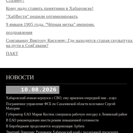
Сталину?
Кому надо ставить памятники в Хабаровске!
"ХабВести" решили оптимизировать
9 января 1905 года. "Чёрная метка" империи.
поздравления
Совгаванцу Виктору Киселеву: Где находится старая скульптура
на пути к СовГавани?
ПАКТ
НОВОСТИ
10.08.2026
Хабаровский атаман вернулся с СВО, ему присвоен очередной чин - есаул
Пограничное управление ФСБ по Сахалинской области возглавил Сергей
Махорин
Губернатор ЕАО Мария Костюк совершила рабочую поездку в Ленинский район
В ЕАО рекомендовано ввести режим повышенной готовности
В Биробиджане продолжается модернизация Арбата
Дмитрий Демешин: Развиваем Хабаровский край с поддержкой президента