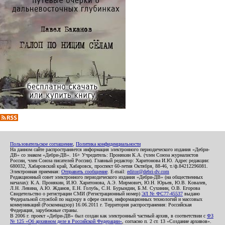
Пользовательское соглашение
,
Политика конфиденциальности
На данном сайте распространяется информация электронного периодического издания «Дебри-
ДВ» со знаком «Дебри-ДВ». 16+ Учредитель: Пронякин К.А. (член Союза журналистов
России, член Союза писателей России). Главный редактор: Харитонова И.Ю. Адрес редакции:
680032, Хабаровский край, Хабаровск, проспект 60-летия Октября, 88-46, т./ф.84212296081.
Электронная приемная:
Отправить сообщение
. E-mail:
editor@debri-dv.com
Редакционный совет электронного периодического издания «Дебри-ДВ» (на общественных
началах): К.А. Пронякин, И.Ю. Харитонова, А.Э. Мирмович, Ю.Н. Юрьев, Ю.В. Ковалев,
Л.Н. Левина, А.Ю. Жданов, Е.Н. Голубь, С.Н. Бурындин, Б.М. Сухинин, О.В. Егорова
Свидетельство о регистрации СМИ (Регистрационный номер)
ЭЛ № ФС77-45537
выдано
Федеральной службой по надзору в сфере связи, информационных технологий и массовых
коммуникаций (Роскомнадзор) 16.06.2011 г. Территория распространения: Российская
Федерация, зарубежные страны.
В 2006 г. проект «Дебри-ДВ» был создан как электронный частный архив, в соответствии с
ФЗ
№ 125 «Об архивном деле в Российской Федерации»
, согласно п. 2 ст. 13 «Создание архивов».