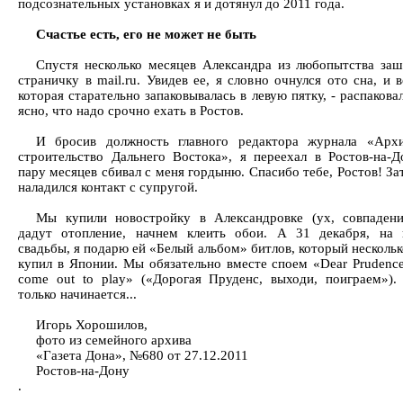
подсознательных установках я и дотянул до 2011 года.
Счастье есть, его не может не быть
Спустя несколько месяцев Александра из любопытства за
страничку в mail.ru. Увидев ее, я словно очнулся ото сна, и 
которая старательно запаковывалась в левую пятку, - распакова
ясно, что надо срочно ехать в Ростов.
И бросив должность главного редактора журнала «Архи
строительство Дальнего Востока», я переехал в Ростов-на-Д
пару месяцев сбивал с меня гордыню. Спасибо тебе, Ростов! За
наладился контакт с супругой.
Мы купили новостройку в Александровке (ух, совпадени
дадут отопление, начнем клеить обои. А 31 декабря, на
свадьбы, я подарю ей «Белый альбом» битлов, который нескольк
купил в Японии. Мы обязательно вместе споем «Dear Prudence
come out to play» («Дорогая Пруденс, выходи, поиграем»).
только начинается...
Игорь Хорошилов,
фото из семейного архива
«Газета Дона», №680 от 27.12.2011
Ростов-на-Дону
.