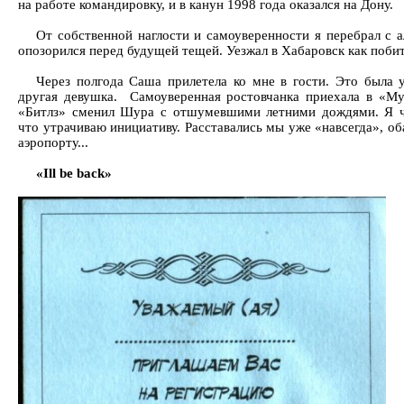
на работе командировку, и в канун 1998 года оказался на Дону.
От собственной наглости и самоуверенности я перебрал с а
опозорился перед будущей тещей. Уезжал в Хабаровск как побит
Через полгода Саша прилетела ко мне в гости. Это была 
другая девушка. Самоуверенная ростовчанка приехала в «Му
«Битлз» сменил Шура с отшумевшими летними дождями. Я ч
что утрачиваю инициативу. Расставались мы уже «навсегда», об
аэропорту...
«Ill be back»