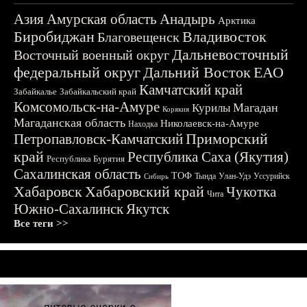
Азия
Амурская область
Анадырь
Арктика
Биробиджан
Владивосток
Благовещенск
Дальневосточный
Восточный военный округ
федеральный округ
Дальний Восток
ЕАО
Камчатский край
Забайкалье
Забайкальский край
Комсомольск-на-Амуре
Магадан
Курилы
Корякия
Магаданская область
Николаевск-на-Амуре
Находка
Приморский
Петропавловск-Камчатский
край
Республика Саха (Якутия)
Республика Бурятия
Сахалинская область
ТОФ
Тында
Улан-Удэ
Уссурийск
Сибирь
Хабаровск
Хабаровский край
Чукотка
Чита
Южно-Сахалинск
Якутск
Все теги >>