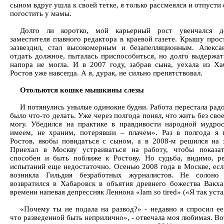
сыном вдруг ушла к своей тетке, я только рассмеялся и отпусти 
погостить у мамы.
Долго ли коротко, мой карьерный рост увенчался д
заместителя главного редактора в краевой газете. Крышу прос
зазвездил, стал высокомерным и безапелляционным. Алекса
отдать должное, пыталась приспособиться, но долго выдержат
напора не могла. И в 2007 году, забрав сына, уехала из Ха
Ростов уже навсегда. А я, дурак, не сильно препятствовал.
Отольются кошке мышкины слезы
И потянулись унылые одинокие будни. Работа перестала рад
было что-то делать. Уже через полгода понял, что жить без сво
могу. Убедился на практике в правдивости народной мудро
имеем, не храним, потерявши – плачем». Раз в полгода я 
Ростов, якобы повидаться с сыном, а в 2008-м решился на 
Приехал в Москву устраиваться на работу, чтобы показа
способен и быть поближе к Ростову. Но судьба, видимо, р
испытаний еще недостаточно. Осенью 2008 года в Москве, есл
возникла Гильдия безработных журналистов. Не солоно 
возвратился в Хабаровск в объятия древнего божества Вакха
времени напевая депрессняк Леннона «Iam so tired» («Я так уста
«Почему ты не подала на развод?» - недавно я спросил ее
что разведенной быть неприлично», - отвечала моя любимая. Вот