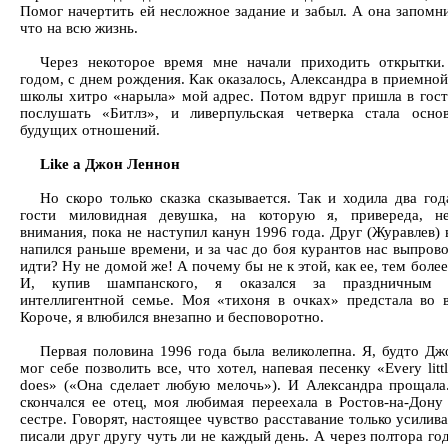
Помог начертить ей несложное задание и забыл. А она запомни
что на всю жизнь.
Через некоторое время мне начали приходить открытки
годом, с днем рождения. Как оказалось, Александра в приемно
школы хитро «нарыла» мой адрес. Потом вдруг пришла в гости
послушать «Битлз», и ливерпульская четверка стала осн
будущих отношений.
Like a Джон Леннон
Но скоро только сказка сказывается. Так и ходила два год
гости миловидная девушка, на которую я, привереда, н
внимания, пока не наступил канун 1996 года. Друг (Журавлев)
напился раньше времени, и за час до боя курантов нас выпров
идти? Ну не домой же! А почему бы не к этой, как ее, тем более
И, купив шампанского, я оказался за праздничным
интеллигентной семье. Моя «тихоня в очках» предстала во в
Короче, я влюбился внезапно и бесповоротно.
Первая половина 1996 года была великолепна. Я, будто Дж
мог себе позволить все, что хотел, напевая песенку «Every littl
does» («Она сделает любую мелочь»). И Александра прощала
скончался ее отец, моя любимая переехала в Ростов-на-Дону
сестре. Говорят, настоящее чувство расставание только усилив
писали друг другу чуть ли не каждый день. А через полтора го