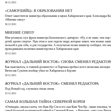
30.12.2011
«САМОУБИЙЦ» В ОБРАЗОВАНИИ НЕТ
Ответ заместителя министра образования и науки Хабаровского края Александра Кор
«Мнение снизу»
30.12.2011
МНЕНИЕ СНИЗУ
Мне резанула слух фраза министра Базилевского, цитирую: «Ну, я не знаю, чем еще
детей, кроме спорта». При этом в зале сидели люди, которые знают, чем можно занят
пользой и для себя, и для государства. А получасом позже министр сообщил, что м
проводниками политики министерства в Хабаровском крае
29.12.2011
ЖУРНАЛ «ДАЛЬНИЙ ВОСТОК» СНОВА СМЕНИЛ РЕДАКТОР
Как выяснилось, в главной должности г-н Партыка пробыл всего несколько месяцев 
Вячеслав Сукачев вообще убыл из Хабаровска в Берлин
29.12.2011
ЖУРНАЛ «ДАЛЬНИЙ ВОСТОК» СМЕНИЛ РЕДАКТОРА
Под Новый год, случилась тихая смена
23.12.2011
САМАЯ БОЛЬШАЯ ТАЙНА СЕВЕРНОЙ КОРЕИ
«Очевидно, писала газета, что Ким Ир Сен и его сын Ким Чен Ир - наши земляки, ч
самой большой политической тайной в Северной Корее...» Впрочем, само село Вятско