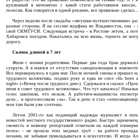
купленный в непонятно с какой стати работавшем киоске,
полоски. Как говорится в одной рекламе, все правильно сделал...
Через неделю после свадьбы «лягушки-путешественники» раз
разные стороны. Я на сессию журфака во Владивосток, она – в
свой СКМТУСИ. Следующая встреча - в Ростове летом, а пот
Хабаровск поездом. Накатались на всю жизнь, терпеть не мог
дорогу.
Скачок длиной в 7 лет
Жили с моими родителями. Первые два года брак держалс
супруги. А я маялся от отсутствия самореализации в локомоти
Все перевернулось в один миг. После ночной смены я пришел н
трудового коллектива, поднял руку и едва не спел «Its been 
night» («Вечер после трудного дня»). Сдержался и сказал: «Пр
меня в совет трудового коллектива». Что тут началось! Началь
голос завопили, что нельзя. А работяги-машинисты посмотр
дело... и проголосовали «за». Так в депо я стал «оппозиционе
мои там были уже сочтены.
Летом 2001-го как подающий надежды журналист я попа
новостей местного государственного радио. Быстро зарекоменд
свежесть и новизну репортажей отмечали на каждой планерк
поэта» - не прошла этих медных труб - на работе пропад
ночами, не забывая прикладываться к искусителю. И когда Ал