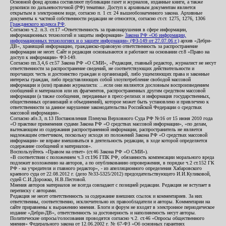
Основной фонд архива составляют публикации газет и журналов, изданные книги, а также
рукописи по дальневосточной (РФ) тематике. Доступ к архивным документам является
открытым в электронном виде, согласно п. 1 ст. 24 вышеобозначенного закона. Архивные
документы к частной собственности редакции не относятся, согласно ст.ст. 1275, 1276, 1306
Гражданского кодекса РФ
.
Согласно ч.2. п.3. ст.17 «Ответственность за правонарушения в сфере информации,
информационных технологий и защиты информации»
Закона РФ «Об информации,
информационных технологиях и о защите информации» (ФЗ-149 от 27.07.06 г.)
архив «Дебри-
ДВ», хранящий информацию, гражданско-правовую ответственность за распространение
информации не несет. Сайт и редакция основываются и работают на основании ст.8 «Право на
доступ к информации» ФЗ-149.
Согласно пп.3,4,6 ст.57 Закона РФ «О СМИ», «Редакция, главный редактор, журналист не несут
ответственности за распространение сведений, не соответствующих действительности и
порочащих честь и достоинство граждан и организаций, либо ущемляющих права и законные
интересы граждан, либо представляющих собой злоупотребление свободой массовой
информации и (или) правами журналиста: ...если они являются дословным воспроизведением
сообщений и материалов или их фрагментов, распространенных другим средством массовой
информации (а также сообщения, переданные в пресс-релизах и информация государственных,
общественных организаций и объединений), которое может быть установлено и привлечено к
ответственности за данное нарушение законодательства Российской Федерации о средствах
массовой информации».
Согласно абз.3, п.13 Постановления Пленума Верховного Суда РФ №16 от 15 июня 2010 года
«О практике применения судами Закона РФ «О средствах массовой информации», «по делам,
вытекающим из содержания распространенной информации, распространитель не является
надлежащим ответчиком, поскольку исходя из положений Закона РФ «О средствах массовой
информации» не вправе вмешиваться в деятельность редакции, в ходе которой определяется
содержание сообщений и материалов».
Воспользуйтесь «Правом на ответ» (ст.46 Закона РФ «О СМИ»).
«В соответствии с положением ч.3 ст.196 ГПК РФ, обязанность компенсации морального вреда
подлежит возложению на авторов, а по опубликованию опровержения, в порядке ч.2 ст.152 ГК
РФ - на учредителя и главного редактор», - из апелляционного определения Хабаровского
краевого суда от 22.08.2012 г. (дело №33-5325/2012) председательствующего И.И.Куликовой,
судей С.И.Дорожко, Н.В.Пестовой.
Мнения авторов материалов не всегда совпадают с позицией редакции. Редакция не вступает в
переписку с авторами.
Редакция не несет ответственность за содержание внешних ссылок и комментариев. За них
ответственны, соответственно, исключительно их правообладатели и авторы. Комментарии на
сайте приравнены к выражению мнения. Блоги и форум не входят в электронное периодическое
издание «Дебри-ДВ», ответственность за достоверность и наполняемость несут авторы.
Политические опросы/голосования проводятся согласно ч.2. ст.46 «Опросы общественного
мнения» Федерального закона от 12.06.2002 г. № 67-ФЗ «Об основных гарантиях