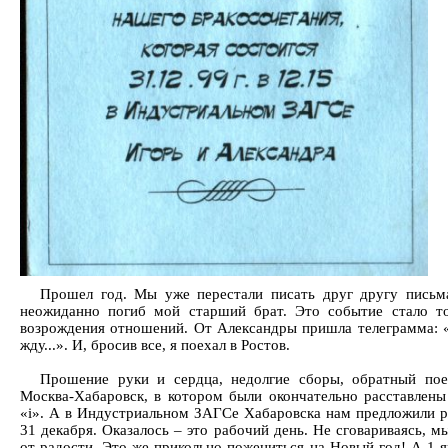
Прошел год. Мы уже перестали писать друг другу письм
неожиданно погиб мой старший брат. Это событие стало т
возрождения отношений. От Александры пришла телеграмма: 
жду...». И, бросив все, я поехал в Ростов.
Прошение руки и сердца, недолгие сборы, обратный пое
Москва-Хабаровск, в котором были окончательно расставлены
«i». А в Индустриальном ЗАГСе Хабаровска нам предложили р
31 декабря. Оказалось – это рабочий день. Не сговариваясь, м
от радости. Это же прикольно пожениться на Новый год! А 1 я