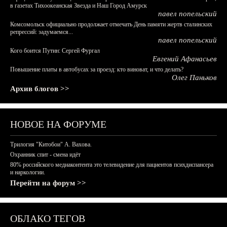
в газетах Тихоокеанская Звезда и Наш Город Амурск
павел попельский
Комсомольск официально продолжает отмечать День памяти жертв сталинских
репрессий: задумаемся...
павел попельский
Кого боится Путин: Сергей Фургал
Евгений Афанасьев
Повышение платы в автобусах за проезд: кто виноват, и что делать?
Олег Паньков
Архив блогов >>
НОВОЕ НА ФОРУМЕ
Трилогия "Китобои" А. Вахова.
Охранник спит - смена идёт
80% российского медиаконтента это телевидение для пациентов психдиспансера
и наркологии.
Перейти на форум >>
ОБЛАКО ТЕГОВ