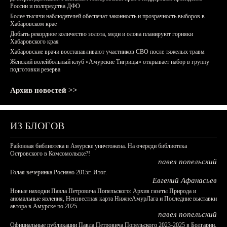
России и полпредства ДФО
Более тысячи наблюдателей обеспечат законность и прозрачность выборов в
Хабаровском крае
Добыть рекордное количество золота, меди и олова планируют горняки
Хабаровского края
Хабаровские врачи восстанавливают участников СВО после тяжелых травм
Женский волейбольный клуб «Амурские Тигрицы» открывает набор в группу
подготовки резерва
Архив новостей >>
ИЗ БЛОГОВ
Районная библиотека в Амурске уничтожена. На очереди библиотека
Островского в Комсомольске?!
павел попельский
Голая вечеринка Роснано 2015г. Итог.
Евгений Афанасьев
Новые находки Павла Петровича Попельского: Архив газеты Природа и
аномальные явления, Неизвестная карта НижнеАмурЛага и Последние выставки
автора в Амурске по 2025
павел попельский
Официальные публикации Павла Петровича Попельского 2023-2025 в Болгарии,