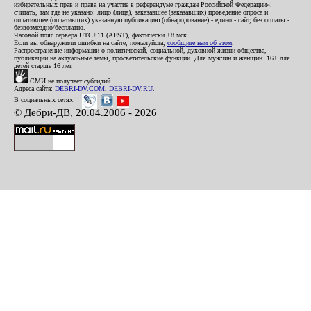
избирательных прав и права на участие в референдуме граждан Российской Федерации»;
считать, там где не указано: лицо (лица), заказавшее (заказавших) проведение опроса и
оплатившее (оплативших) указанную публикацию (обнародование) - едино - сайт, без оплаты -
безвозмездно/бесплатно.
Часовой пояс сервера UTC+11 (AEST), фактически +8 мск.
Если вы обнаружили ошибки на сайте, пожалуйста,
сообщите нам об этом
.
Распространение информации о политической, социальной, духовной жизни общества,
публикации на актуальные темы, просветительские функции. Для мужчин и женщин. 16+ для
детей старше 16 лет.
СМИ не получает субсидий.
Адреса сайта:
DEBRI-DV.COM
,
DEBRI-DV.RU
.
В социальных сетях:
© Дебри-ДВ, 20.04.2006 - 2026