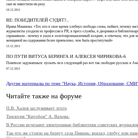
сын не навестили ни разу.
19.12.2011
RE: ПОБЕДИТЕЛЕЙ СУДЯТ?..
Ирина Машнова: «Тот, кто в свое время хлебнул свободы слова, поймет, почему на
журналисты уходили из профессии в PR, в пресс-службы, в дворники и библиотекар
спрашивали - почему я ушла в золотопромышленный холдинг, я отвечала, что для 
женщиной на содержании более приемлемо, чем быть проституткой»
13.12.2011
ПО ПУТИ ВИТУСА БЕРИНГА И АЛЕКСЕЯ ЧИРИКОВА-6
Поневоле задумаешься: пускать ли в следующий раз вот так свободно русских в Ам
07.12.2011
Другие материалы по теме "Наука, История, Образование, СМИ
Читайте также на форуме
П.В. Халов заслуживает этого
Трилогия "Китобои" А. Вахова.
В России исчезают электронные библиотеки советских журнало
Так что же стояло на берегу села Пивань: вокзал, глобус или па