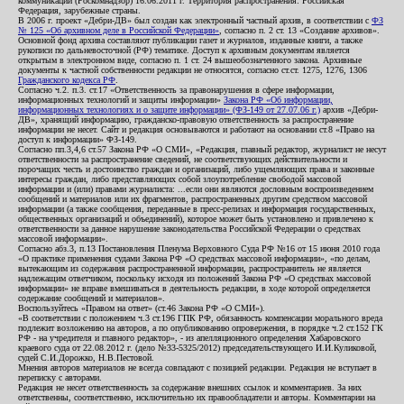
коммуникаций (Роскомнадзор) 16.06.2011 г. Территория распространения: Российская
Федерация, зарубежные страны.
В 2006 г. проект «Дебри-ДВ» был создан как электронный частный архив, в соответствии с
ФЗ
№ 125 «Об архивном деле в Российской Федерации»
, согласно п. 2 ст. 13 «Создание архивов».
Основной фонд архива составляют публикации газет и журналов, изданные книги, а также
рукописи по дальневосточной (РФ) тематике. Доступ к архивным документам является
открытым в электронном виде, согласно п. 1 ст. 24 вышеобозначенного закона. Архивные
документы к частной собственности редакции не относятся, согласно ст.ст. 1275, 1276, 1306
Гражданского кодекса РФ
.
Согласно ч.2. п.3. ст.17 «Ответственность за правонарушения в сфере информации,
информационных технологий и защиты информации»
Закона РФ «Об информации,
информационных технологиях и о защите информации» (ФЗ-149 от 27.07.06 г.)
архив «Дебри-
ДВ», хранящий информацию, гражданско-правовую ответственность за распространение
информации не несет. Сайт и редакция основываются и работают на основании ст.8 «Право на
доступ к информации» ФЗ-149.
Согласно пп.3,4,6 ст.57 Закона РФ «О СМИ», «Редакция, главный редактор, журналист не несут
ответственности за распространение сведений, не соответствующих действительности и
порочащих честь и достоинство граждан и организаций, либо ущемляющих права и законные
интересы граждан, либо представляющих собой злоупотребление свободой массовой
информации и (или) правами журналиста: ...если они являются дословным воспроизведением
сообщений и материалов или их фрагментов, распространенных другим средством массовой
информации (а также сообщения, переданные в пресс-релизах и информация государственных,
общественных организаций и объединений), которое может быть установлено и привлечено к
ответственности за данное нарушение законодательства Российской Федерации о средствах
массовой информации».
Согласно абз.3, п.13 Постановления Пленума Верховного Суда РФ №16 от 15 июня 2010 года
«О практике применения судами Закона РФ «О средствах массовой информации», «по делам,
вытекающим из содержания распространенной информации, распространитель не является
надлежащим ответчиком, поскольку исходя из положений Закона РФ «О средствах массовой
информации» не вправе вмешиваться в деятельность редакции, в ходе которой определяется
содержание сообщений и материалов».
Воспользуйтесь «Правом на ответ» (ст.46 Закона РФ «О СМИ»).
«В соответствии с положением ч.3 ст.196 ГПК РФ, обязанность компенсации морального вреда
подлежит возложению на авторов, а по опубликованию опровержения, в порядке ч.2 ст.152 ГК
РФ - на учредителя и главного редактор», - из апелляционного определения Хабаровского
краевого суда от 22.08.2012 г. (дело №33-5325/2012) председательствующего И.И.Куликовой,
судей С.И.Дорожко, Н.В.Пестовой.
Мнения авторов материалов не всегда совпадают с позицией редакции. Редакция не вступает в
переписку с авторами.
Редакция не несет ответственность за содержание внешних ссылок и комментариев. За них
ответственны, соответственно, исключительно их правообладатели и авторы. Комментарии на