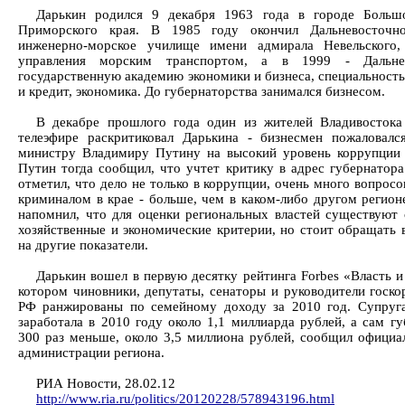
Дарькин родился 9 декабря 1963 года в городе Больш
Приморского края. В 1985 году окончил Дальневосточн
инженерно-морское училище имени адмирала Невельского,
управления морским транспортом, а в 1999 - Дальне
государственную академию экономики и бизнеса, специальность
и кредит, экономика. До губернаторства занимался бизнесом.
В декабре прошлого года один из жителей Владивосток
телеэфире раскритиковал Дарькина - бизнесмен пожаловалс
министру Владимиру Путину на высокий уровень коррупции 
Путин тогда сообщил, что учтет критику в адрес губернатора
отметил, что дело не только в коррупции, очень много вопросо
криминалом в крае - больше, чем в каком-либо другом регион
напомнил, что для оценки региональных властей существуют 
хозяйственные и экономические критерии, но стоит обращать 
на другие показатели.
Дарькин вошел в первую десятку рейтинга Forbes «Власть и
котором чиновники, депутаты, сенаторы и руководители госко
РФ ранжированы по семейному доходу за 2010 год. Супруг
заработала в 2010 году около 1,1 миллиарда рублей, а сам гу
300 раз меньше, около 3,5 миллиона рублей, сообщил официа
администрации региона.
РИА Новости, 28.02.12
http://www.ria.ru/politics/20120228/578943196.html