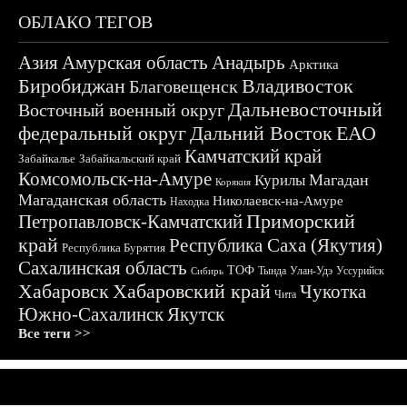
ОБЛАКО ТЕГОВ
Азия
Амурская область
Анадырь
Арктика
Биробиджан
Владивосток
Благовещенск
Дальневосточный
Восточный военный округ
федеральный округ
Дальний Восток
ЕАО
Камчатский край
Забайкалье
Забайкальский край
Комсомольск-на-Амуре
Магадан
Курилы
Корякия
Магаданская область
Николаевск-на-Амуре
Находка
Приморский
Петропавловск-Камчатский
край
Республика Саха (Якутия)
Республика Бурятия
Сахалинская область
ТОФ
Тында
Улан-Удэ
Уссурийск
Сибирь
Хабаровск
Хабаровский край
Чукотка
Чита
Южно-Сахалинск
Якутск
Все теги >>