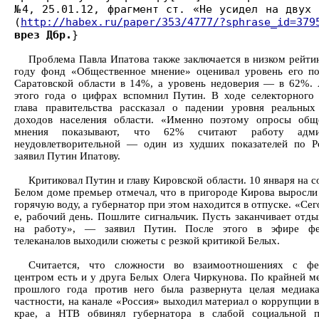
№4, 25.01.12, фрагмент ст. «Не усидел на двух 
(
http://habex.ru/paper/353/4777/?sphrase_id=379
врез Дбр.
}
Проблема Павла Ипатова также заключается в низком рейтин
году фонд «Общественное мнение» оценивал уровень его п
Саратовской области в 14%, а уровень недоверия — в 62%. 
этого года о цифрах вспомнил Путин. В ходе селекторного
глава правительства рассказал о падении уровня реальны
доходов населения области. «Именно поэтому опросы общ
мнения показывают, что 62% считают работу админ
неудовлетворительной — один из худших показателей по 
заявил Путин Ипатову.
Критиковал Путин и главу Кировской области. 10 января на 
Белом доме премьер отмечал, что в пригороде Кирова выросли
горячую воду, а губернатор при этом находится в отпуске. «Се
е, рабочий день. Пошлите сигнальчик. Пусть заканчивает отды
на работу», — заявил Путин. После этого в эфире фе
телеканалов выходили сюжеты с резкой критикой Белых.
Считается, что сложности во взаимоотношениях с фе
центром есть и у друга Белых Олега Чиркунова. По крайней ме
прошлого года против него была развернута целая медиак
частности, на канале «Россия» выходил материал о коррупции 
крае, а НТВ обвинял губернатора в слабой социальной п