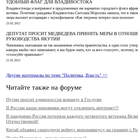
УДОБНЫЙ ФЛАГ ДЛЯ ВЛАДИВОСТОКА
Владивостокцы усматривают в предложенных им вариантах городского флага афри
мотивы. Почетная гражданка Владивостока Светлана Морозова заявила, что в тако
зверь вызовет ассоциацию с мультфильмом «Как тигренок потерял свои полоски»
23.02.2012
ДЕПУТАТ ПРОСИТ МЕДВЕДЕВА ПРИНЯТЬ МЕРЫ В ОТНОШ
РУКОВОДСТВА ЯКУТИИ
Чиновники, выехавшие на так называемые отчеты правительства, в один голос утве
камеры якобы «все записывают, и мы будем знать, кто за кого голосует», поэтому, м
«голосуйте правильно»!
21.02.2012
Другие материалы по теме "Политика, Власть" >>
Читайте также на форуме
Путин просит единороссов команду в Госдуме
В России наши чиновники могут отключить интернет?!
В пандемию Россия потеряла каждого четвертого ветерана Вели
Отечественной!
Китай объявил «народную войну» коронавирусу на границе с Ро