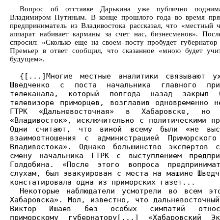
Вопрос об отставке Дарькина уже публично подним
Владимиром Путиным. В конце прошлого года во время пр
предприниматель из Владивостока рассказал, что «местный 
аппарат набивает карманы за счет нас, бизнесменов». Посл
спросил: «Сколько еще на своем посту пробудет губернатор
Премьер в ответ сообщил, что сказанное «мною будет учи
будущем».
{[...]Многие местные аналитики связывают у
Шведченко с поста начальника главного при
телеканала, который полгода назад закрыл 
телевизоре приморцев, возглавив одновременно н
ГТРК «Дальневосточная» в Хабаровске, но
«Владивосток», исключительно с политическими пр
Одни считают, что виной всему были «не выс
взаимоотношения с администрацией Приморског
Владивостока». Однако большинство экспертов с
смену начальника ГТРК с выступлением предпри
Голдобина. «После этого вопроса предпринима
слухам, был эвакуирован с места на машине Шведч
констатировала одна из приморских газет...
Некоторые наблюдатели усмотрели во всем эт
Хабаровска». Мол, известно, что дальневосточный
Виктор Ишаев без особых симпатий отно
приморскому губернатору[...] «Хабаровский Эк