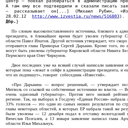
центр — поехал разбираться в администрацию пре
А там ему все подтвердили и сказали писать зая
— рассказывает он[...] (Михаил Рубин, «Из
28.02.12
http://www.izvestia.ru/news/516803
).
Дбр.
}
По словам высокопоставленного источника, близкого к адм
президента, в ближайшее время будет уволен губернатор С
области Павел Ипатов. Другой источник утверждает, что скоро
отправится глава Приморья Сергей Дарькин. Кроме того, по е
могут быть уволены губернатор Кировской области Никита Бел
Пермского края Олег Чиркунов.
Двое последних уже на всякий случай написали заявления о
которые пока «лежат в сейфе в администрации президента, и е
что их подпишут», говорит собеседник «Известий».
«Про Дарькина — вопрос решенный, — утверждает пол
Митволь со ссылкой на собственные источники во власти. — Вс
очень одиозный губернатор». Против него низкий рейтин
регионе. Так, на выборах в Госдуму «Единая Россия» набрала 
33% голосов — это один из самых низких результатов по стр
главы некоторых областей, в которых ЕР набрала такой же рез
были уволены — 12 декабря подал в отставку вологодский 
Вячеслав Позгалев, а 13 января заявление написал глава Арх
области Илья Михальчук.