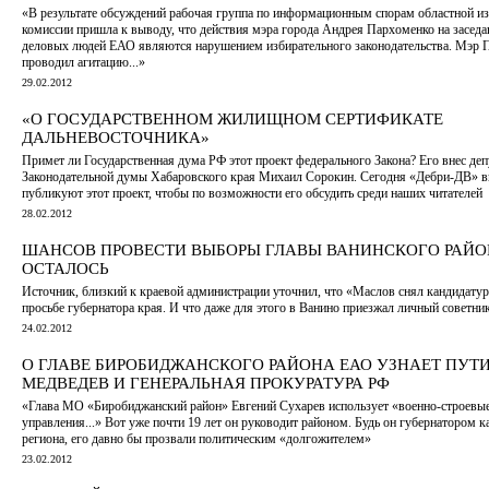
«В результате обсуждений рабочая группа по информационным спорам областной и
комиссии пришла к выводу, что действия мэра города Андрея Пархоменко на засед
деловых людей ЕАО являются нарушением избирательного законодательства. Мэр 
проводил агитацию...»
29.02.2012
«О ГОСУДАРСТВЕННОМ ЖИЛИЩНОМ СЕРТИФИКАТЕ
ДАЛЬНЕВОСТОЧНИКА»
Примет ли Государственная дума РФ этот проект федерального Закона? Его внес деп
Законодательной думы Хабаровского края Михаил Сорокин. Сегодня «Дебри-ДВ» 
публикуют этот проект, чтобы по возможности его обсудить среди наших читателей
28.02.2012
ШАНСОВ ПРОВЕСТИ ВЫБОРЫ ГЛАВЫ ВАНИНСКОГО РАЙО
ОСТАЛОСЬ
Источник, близкий к краевой администрации уточнил, что «Маслов снял кандидатур
просьбе губернатора края. И что даже для этого в Ванино приезжал личный советни
24.02.2012
О ГЛАВЕ БИРОБИДЖАНСКОГО РАЙОНА ЕАО УЗНАЕТ ПУТИ
МЕДВЕДЕВ И ГЕНЕРАЛЬНАЯ ПРОКУРАТУРА РФ
«Глава МО «Биробиджанский район» Евгений Сухарев использует «военно-строевы
управления...» Вот уже почти 19 лет он руководит районом. Будь он губернатором к
региона, его давно бы прозвали политическим «долгожителем»
23.02.2012