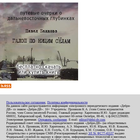
Пользовательское соглашение
,
Политика конфиденциальности
На данном сайте распространяется информация электронного периодического издания «Дебри-
ДВ» со знаком «Дебри-ДВ». 16+ Учредитель: Пронякин К.А. (член Союза журналистов
России, член Союза писателей России). Главный редактор: Харитонова И.Ю. Адрес редакции:
680032, Хабаровский край, Хабаровск, проспект 60-летия Октября, 88-46, т./ф.84212296081.
Электронная приемная:
Отправить сообщение
. E-mail:
editor@debri-dv.com
Редакционный совет электронного периодического издания «Дебри-ДВ» (на общественных
началах): К.А. Пронякин, И.Ю. Харитонова, А.Э. Мирмович, Ю.Н. Юрьев, Ю.В. Ковалев,
Л.Н. Левина, А.Ю. Жданов, Е.Н. Голубь, С.Н. Бурындин, Б.М. Сухинин, О.В. Егорова
Свидетельство о регистрации СМИ (Регистрационный номер)
ЭЛ № ФС77-45537
выдано
Федеральной службой по надзору в сфере связи, информационных технологий и массовых