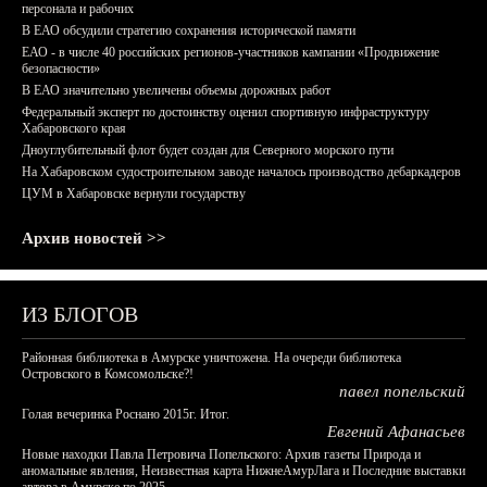
персонала и рабочих
В ЕАО обсудили стратегию сохранения исторической памяти
ЕАО - в числе 40 российских регионов-участников кампании «Продвижение
безопасности»
В ЕАО значительно увеличены объемы дорожных работ
Федеральный эксперт по достоинству оценил спортивную инфраструктуру
Хабаровского края
Дноуглубительный флот будет создан для Северного морского пути
На Хабаровском судостроительном заводе началось производство дебаркадеров
ЦУМ в Хабаровске вернули государству
Архив новостей >>
ИЗ БЛОГОВ
Районная библиотека в Амурске уничтожена. На очереди библиотека
Островского в Комсомольске?!
павел попельский
Голая вечеринка Роснано 2015г. Итог.
Евгений Афанасьев
Новые находки Павла Петровича Попельского: Архив газеты Природа и
аномальные явления, Неизвестная карта НижнеАмурЛага и Последние выставки