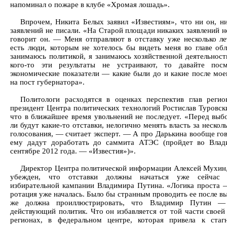
напоминал о пожаре в клубе «Хромая лошадь».
Впрочем, Никита Белых заявил «Известиям», что ни он, н
заявлений не писали. «На Старой площади никаких заявлений н
говорит он. — Меня отправляют в отставку уже несколько ле
есть люди, которым не хотелось бы видеть меня во главе обл
занимаюсь политикой, я занимаюсь хозяйственной деятельност
кого-то эти результаты не устраивают, то давайте пос
экономические показатели — какие были до и какие после мое
на пост губернатора».
Политологи расходятся в оценках перспектив глав регио
президент Центра политических технологий Ростислав Туровски
что в ближайшее время увольнений не последует. «Перед выб
ли будут какие-то отставки, нелогично менять власть за нескол
голосования, — считает эксперт. — А про Дарькина вообще гов
ему дадут доработать до саммита АТЭС (пройдет во Влад
сентябре 2012 года. — «Известия»)».
Директор Центра политической информации Алексей Мухин,
убежден, что отставки должны начаться уже сейчас
избирательной кампании Владимира Путина. «Логика проста 
ротация уже началась. Было бы странным проводить ее после в
же должна проиллюстрировать, что Владимир Путин 
действующий политик. Что он избавляется от той части своей
регионах, в федеральном центре, которая привела к ста