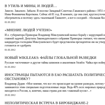
В УТИЛЬ И МИНЫ, И ЛЮДЕЙ…
Замело. Завалило. Забыли. В поселке Западный Советско-Гаванского района с 1951 
Нина Фоминична Короткова. Сейчас ей 81 год. В комнате, где она спит, круглосуточн
обогреватель и поэтому здесь «маленький Ташкент», а вот в соседней - «большая К
01.03.2012
«МНЕНИЕ ЛЮДЕЙ УЧТЕНО»
И.о. губернатора Приморья Владимир Миклушевский назвал борьбу с коррупцией 
главной задачей. Депутаты Законодательного собрания Приморья считают, что имен
кандидатура господина Миклушевского будет представлена президентом им на утвер
готовятся ее одобрить
01.03.2012
НОВЫЙ WIKILEAKS: ФАЙЛЫ ГЛОБАЛЬНОЙ РАЗВЕДКИ
Русские «источники» и другие тайны шпионов и аналитиков Stratfor. Чайка про войн
01.03.2012
ИНОСТРАНЦЫ ПЫТАЮТСЯ В ЕАО РАСШАТАТЬ ПОЛИТИЧЕ
ОБСТАНОВКУ?
Владимир Дудин: «Мое мнение, что все это происходит на уровне разведок, потому 
занимаются этим специально подготовленные люди. Ведь 40% всех мировых природ
находятся в России, и, конечно, наша страна для них «лакомый кусок»...»
29.02.2012
НЕПОЛИТИЧЕСКАЯ ВСТРЕЧА В БИРОБИДЖАНЕ-2