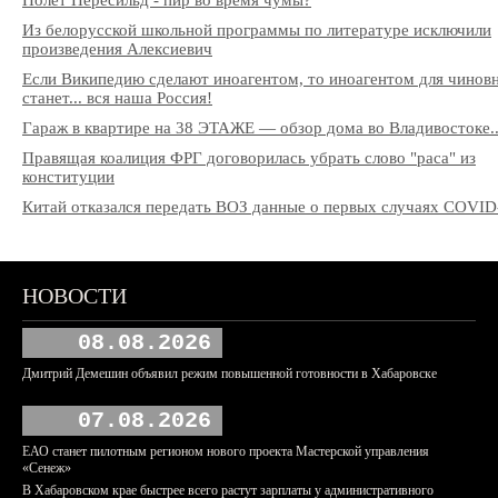
Полёт Пересильд - пир во время чумы?
Из белорусской школьной программы по литературе исключили
произведения Алексиевич
Если Википедию сделают иноагентом, то иноагентом для чинов
станет... вся наша Россия!
Гараж в квартире на 38 ЭТАЖЕ — обзор дома во Владивостоке..
Правящая коалиция ФРГ договорилась убрать слово "раса" из
конституции
Китай отказался передать ВОЗ данные о первых случаях COVID
НОВОСТИ
08.08.2026
Дмитрий Демешин объявил режим повышенной готовности в Хабаровске
07.08.2026
ЕАО станет пилотным регионом нового проекта Мастерской управления
«Сенеж»
В Хабаровском крае быстрее всего растут зарплаты у административного