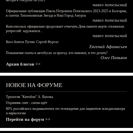
автора в Амурске по 2025
павел попельский
Официальные публикации Павла Петровича Попельского 2023-2025 в Болгарии,
в газетах Тихоокеанская Звезда и Наш Город Амурск
павел попельский
Комсомольск официально продолжает отмечать День памяти жертв сталинских
репрессий: задумаемся...
павел попельский
Кого боится Путин: Сергей Фургал
Евгений Афанасьев
Повышение платы в автобусах за проезд: кто виноват, и что делать?
Олег Паньков
Архив блогов >>
НОВОЕ НА ФОРУМЕ
Трилогия "Китобои" А. Вахова.
Охранник спит - смена идёт
80% российского медиаконтента это телевидение для пациентов психдиспансера
и наркологии.
Перейти на форум >>