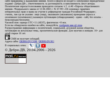
сайте приравнены к выражению мнения. Блоги и форум не входят в электронное периодическое
издание «Дебри-ДВ», ответственность за достоверность и наполняемость несут авторы.
Политические опросы/голосования проводятся согласно ч.2. ст.46 «Опросы общественного
мнения» Федерального закона от 12.06.2002 г. № 67-ФЗ «Об основных гарантиях
избирательных прав и права на участие в референдуме граждан Российской Федерации»;
считать, там где не указано: лицо (лица), заказавшее (заказавших) проведение опроса и
оплатившее (оплативших) указанную публикацию (обнародование) - едино - сайт, без оплаты -
безвозмездно/бесплатно.
Часовой пояс сервера UTC+11 (AEST), фактически +8 мск.
Если вы обнаружили ошибки на сайте, пожалуйста,
сообщите нам об этом
.
Распространение информации о политической, социальной, духовной жизни общества,
публикации на актуальные темы, просветительские функции. Для мужчин и женщин. 16+ для
детей старше 16 лет.
СМИ не получает субсидий.
Адреса сайта:
DEBRI-DV.COM
,
DEBRI-DV.RU
.
В социальных сетях:
© Дебри-ДВ, 20.04.2006 - 2026