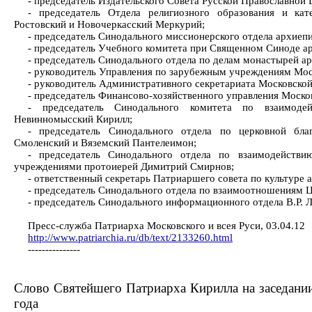
- председатель Издательского Совета Русской Православной
- председатель Отдела религиозного образования и ка
Ростовский и Новочеркасский Меркурий;
- председатель Синодального миссионерского отдела архиеп
- председатель Учебного комитета при Священном Синоде а
- председатель Синодального отдела по делам монастырей а
- руководитель Управления по зарубежным учреждениям Мос
- руководитель Административного секретариата Московско
- председатель Финансово-хозяйственного управления Моско
- председатель Синодального комитета по взаимоде
Невинномысский Кирилл;
- председатель Синодального отдела по церковной бла
Смоленский и Вяземский Пантелеимон;
- председатель Синодального отдела по взаимодейств
учреждениями протоиерей Димитрий Смирнов;
- ответственный секретарь Патриаршего совета по культуре
- председатель Синодального отдела по взаимоотношениям 
- председатель Синодального информационного отдела В.Р. Л
Пресс-служба Патриарха Московского и всея Руси, 03.04.12
http://www.patriarchia.ru/db/text/2133260.html
---------------
Слово Святейшего Патриарха Кирилла на заседани
года