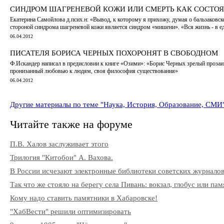
СИНДРОМ ШАГРЕНЕВОЙ КОЖИ ИЛИ СМЕРТЬ КАК СОСТОЯ
Екатерина Самойлова д.псих.н: «Вывод, к которому я прихожу, думая о бальзаковс
стороной синдрома шагреневой кожи является синдром «мишени». «Вся жизнь - в е
06.04.2012
ПИСАТЕЛЯ БОРИСА ЧЕРНЫХ ПОХОРОНЯТ В СВОБОДНОМ
Ф.Искандер написал в предисловии к книге «Озими»: «Борис Черных зрелый прозаик
пронизанный любовью к людям, своя философия существования»
06.04.2012
Другие материалы по теме "Наука, История, Образование, СМИ
Читайте также на форуме
П.В. Халов заслуживает этого
Трилогия "Китобои" А. Вахова.
В России исчезают электронные библиотеки советских журнало
Так что же стояло на берегу села Пивань: вокзал, глобус или па
Кому надо ставить памятники в Хабаровске!
"ХабВести" решили оптимизировать