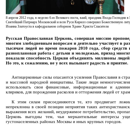
8 апреля 2012 года, в неделю 6-ю Великого поста, ваий, праздник Входа Господня в
Святейший Патриарх Московский и всея Руси Кирилл совершил Божественную литу
Иоанна Златоуста в кафедральном соборном Храме Христа Спасителя
Русская Православная Церковь, совершая миссию пропове
многим злободневным вопросам и деятельно участвует в р
тысячам людей во время пожаров 2010 года, сбор средств
разноплановая работа с детьми и молодежью, приход многи
показали способность Церкви объединять миллионы людей в
Но это, к сожалению, не у всех вызывает радость и приятие.
Антицерковные силы опасаются усиления Православия в стра
и массовой народной инициативы. Такие люди немногочислен
использовать свои финансовые, информационные и админи
клириков, для порождения расколов и отторжения людей от храм
К этим силам присоединяются те, кто продвигает ложны
непреклонна в своей позиции неприятия таких антихристианск
выражения всех желаний, неудержимое потребительство, пропаг
Церковь выгодны тем, чьи меркантильные интересы ущ
густонаселенных районах Москвы и иных крупных городов.