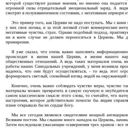
которой существуют разные мнения, но именно она подается 
огромной силы отрицательный эмоциональный заряд. А люди
смотрят в полувзвинченном состоянии, с негативным априори от
Это пример того, как Церкви не надо поступать. Мы с вами
у них своя логика, и за этой логикой стоят коммерческие инт
негативные чувства, страх. Однако подобный подход, практи
ни в коем случае не должен переноситься в Церковь. Мы д
примирения.
Я уже сказал, что очень важно наполнять информационно
происходит в жизни нашей Церкви, в жизни нашего наро
общественных отношений. А ведь таких материалов очень м
работы наших Синодальных учреждений, у меня возникла прост
надеюсь, что они будут осуществляться, - то ведь этот ог
формировать светлый, спокойный взгляд людей на окружающий 
Конечно, очень важно соблюдать чувство меры, чувство та
материалы можно превратить в самую скучную и неубедитель
самом классическом смысле этого слова, то считайте, что мате
настроения, которое действительно помогло бы людям справл
плане открывало бы их сердце Богу.
Мы все сегодня являемся свидетелями мощной антицерков
Великим постом. Мы слышим много нападок на Церковь, начина
Затем последовали ужасающие осквернения трех храмов - все э