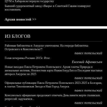
ЦУМ в Хабаровске вернули государству
Бывший судоремонтный завод «Якорь» в Советской Гавани планируют
восстановить
Архив новостей >>
ИЗ БЛОГОВ
Районная библиотека в Амурске уничтожена. На очереди библиотека
Островского в Комсомольске?!
павел попельский
Голая вечеринка Роснано 2015г. Итог.
Евгений Афанасьев
Новые находки Павла Петровича Попельского: Архив газеты Природа и
аномальные явления, Неизвестная карта НижнеАмурЛага и Последние выставки
автора в Амурске по 2025
павел попельский
Официальные публикации Павла Петровича Попельского 2023-2025 в Болгарии,
в газетах Тихоокеанская Звезда и Наш Город Амурск
павел попельский
Комсомольск официально продолжает отмечать День памяти жертв сталинских
репрессий: задумаемся...
павел попельский