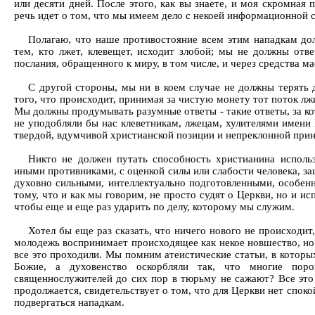
или десяти дней. После этого, как вы знаете, и моя скромна
речь идет о том, что мы имеем дело с некоей информационной с
Полагаю, что наше противостояние всем этим нападкам д
тем, кто лжет, клевещет, исходит злобой; мы не должны отве
послания, обращенного к миру, в том числе, и через средства 
С другой стороны, мы ни в коем случае не должны терять 
того, что происходит, принимая за чистую монету тот поток лж
Мы должны продумывать разумные ответы - такие ответы, за ко
не уподобляли бы нас клеветникам, лжецам, хулителями имени 
твердой, вдумчивой христианской позиции и непреклонной при
Никто не должен путать способность христианина исполь
иными противниками, с оценкой силы или слабости человека,
духовно сильными, интеллектуально подготовленными, особенн
тому, что и как мы говорим, не просто судят о Церкви, но и 
чтобы еще и еще раз ударить по делу, которому мы служим.
Хотел бы еще раз сказать, что ничего нового не происходит
молодежь воспринимает происходящее как некое новшество, но 
все это проходили. Мы помним атеистические статьи, в которы
Божие, а духовенство оскорбляли так, что многие поро
священнослужителей до сих пор в тюрьму не сажают? Все это 
продолжается, свидетельствует о том, что для Церкви нет споко
подвергаться нападкам.