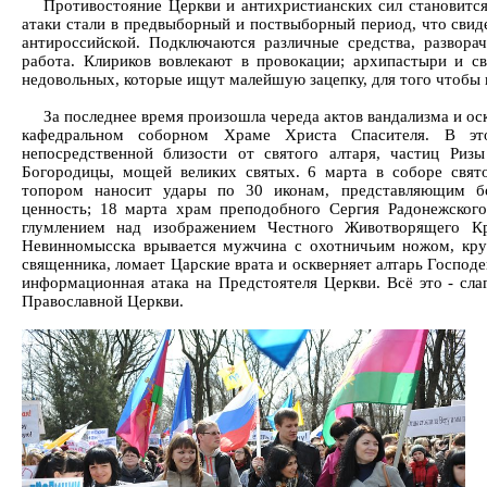
Противостояние Церкви и антихристианских сил становитс
атаки стали в предвыборный и поствыборный период, что свиде
антироссийской. Подключаются различные средства, развора
работа. Клириков вовлекают в провокации; архипастыри и с
недовольных, которые ищут малейшую зацепку, для того чтобы 
За последнее время произошла череда актов вандализма и ос
кафедральном соборном Храме Христа Спасителя. В эт
непосредственной близости от святого алтаря, частиц Ри
Богородицы, мощей великих святых. 6 марта в соборе свят
топором наносит удары по 30 иконам, представляющим б
ценность; 18 марта храм преподобного Сергия Радонежског
глумлением над изображением Честного Животворящего К
Невинномысска врывается мужчина с охотничьим ножом, круш
священника, ломает Царские врата и оскверняет алтарь Господе
информационная атака на Предстоятеля Церкви. Всё это - сл
Православной Церкви.