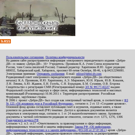
Пользовательское соглашение
,
Политика конфиденциальности
На данном сайте распространяется информация электронного периодического издания «Дебри-
ДВ» со знаком «Дебри-ДВ». 16+ Учредитель: Пронякин К.А. (член Союза журналистов
России, член Союза писателей России). Главный редактор: Харитонова И.Ю. Адрес редакции:
680032, Хабаровский край, Хабаровск, проспект 60-летия Октября, 88-46, т./ф.84212296081.
Электронная приемная:
Отправить сообщение
. E-mail:
editor@debri-dv.com
Редакционный совет электронного периодического издания «Дебри-ДВ» (на общественных
началах): К.А. Пронякин, И.Ю. Харитонова, А.Э. Мирмович, Ю.Н. Юрьев, Ю.В. Ковалев,
Л.Н. Левина, А.Ю. Жданов, Е.Н. Голубь, С.Н. Бурындин, Б.М. Сухинин, О.В. Егорова
Свидетельство о регистрации СМИ (Регистрационный номер)
ЭЛ № ФС77-45537
выдано
Федеральной службой по надзору в сфере связи, информационных технологий и массовых
коммуникаций (Роскомнадзор) 16.06.2011 г. Территория распространения: Российская
Федерация, зарубежные страны.
В 2006 г. проект «Дебри-ДВ» был создан как электронный частный архив, в соответствии с
ФЗ
№ 125 «Об архивном деле в Российской Федерации»
, согласно п. 2 ст. 13 «Создание архивов».
Основной фонд архива составляют публикации газет и журналов, изданные книги, а также
рукописи по дальневосточной (РФ) тематике. Доступ к архивным документам является
открытым в электронном виде, согласно п. 1 ст. 24 вышеобозначенного закона. Архивные
документы к частной собственности редакции не относятся, согласно ст.ст. 1275, 1276, 1306
Гражданского кодекса РФ
.
Согласно ч.2. п.3. ст.17 «Ответственность за правонарушения в сфере информации,
информационных технологий и защиты информации»
Закона РФ «Об информации,
информационных технологиях и о защите информации» (ФЗ-149 от 27.07.06 г.)
архив «Дебри-
ДВ», хранящий информацию, гражданско-правовую ответственность за распространение