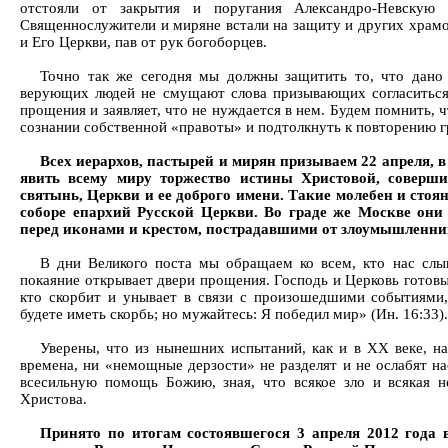
отстояли от закрытия и поругания Александро-Невскую 
Священнослужители и миряне встали на защиту и других храмо
и Его Церкви, пав от рук богоборцев.
Точно так же сегодня мы должны защитить то, что дано
верующих людей не смущают слова призывающих согласиться с
прощения и заявляет, что не нуждается в нем. Будем помнить, 
сознании собственной «правоты» и подтолкнуть к повторению г
Всех иерархов, пастырей и мирян призываем 22 апреля, 
явить всему миру торжество истины Христовой, соверш
святынь, Церкви и ее доброго имени. Такие молебен и сто
соборе епархий Русской Церкви. Во граде же Москве они
перед иконами и крестом, пострадавшими от злоумышленник
В дни Великого поста мы обращаем ко всем, кто нас сл
покаяние открывает двери прощения. Господь и Церковь готов
кто скорбит и унывает в связи с произошедшими событиями
будете иметь скорбь; но мужайтесь: Я победил мир» (Ин. 16:33).
Уверены, что из нынешних испытаний, как и в ХХ веке, н
времена, ни «немощные дерзости» не разделят и не ослабят н
всесильную помощь Божию, зная, что всякое зло и всякая 
Христова.
Принято по итогам состоявшегося 3 апреля 2012 года