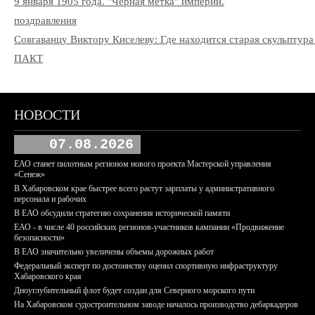
9 января 1905 года. "Чёрная метка" империи.
поздравления
Совгаванцу Виктору Киселеву: Где находится старая скульптура
ПАКТ
НОВОСТИ
07.08.2026
ЕАО станет пилотным регионом нового проекта Мастерской управления
«Сенеж»
В Хабаровском крае быстрее всего растут зарплаты у административного
персонала и рабочих
В ЕАО обсудили стратегию сохранения исторической памяти
ЕАО - в числе 40 российских регионов-участников кампании «Продвижение
безопасности»
В ЕАО значительно увеличены объемы дорожных работ
Федеральный эксперт по достоинству оценил спортивную инфраструктуру
Хабаровского края
Дноуглубительный флот будет создан для Северного морского пути
На Хабаровском судостроительном заводе началось производство дебаркадеров