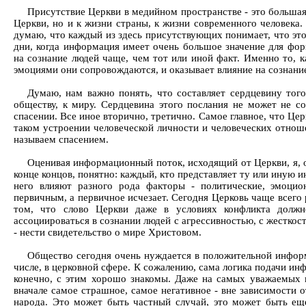
Присутствие Церкви в медийном пространстве - это большая
Церкви, но и к жизни страны, к жизни современного человека. 
думаю, что каждый из здесь присутствующих понимает, что эт
дни, когда информация имеет очень большое значение для фо
на сознание людей чаще, чем тот или иной факт. Именно то, 
эмоциями они сопровождаются, и оказывает влияние на сознание
Думаю, нам важно понять, что составляет сердцевину тог
обществу, к миру. Сердцевина этого послания не может не с
спасении. Все иное вторично, третично. Самое главное, что Церк
таком устроении человеческой личности и человеческих отнош
называем спасением.
Оценивая информационный поток, исходящий от Церкви, я, от
конце концов, понятно: каждый, кто представляет ту или иную 
него влияют разного рода факторы - политические, эмоцион
первичным, а первичное исчезает. Сегодня Церковь чаще всего
том, что слово Церкви даже в условиях конфликта долж
ассоциироваться в сознании людей с агрессивностью, с жесткос
- нести свидетельство о мире Христовом.
Общество сегодня очень нуждается в положительной информ
числе, в церковной сфере. К сожалению, сама логика подачи ин
конечно, с этим хорошо знакомы. Даже на самых уважаемых ц
вначале самое страшное, самое негативное - вне зависимости о
народа. Это может быть частный случай, это может быть ещ