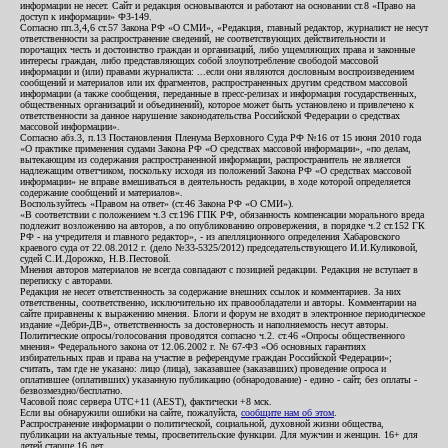
информации не несет. Сайт и редакция основываются и работают на основании ст.8 «Право на
доступ к информации» ФЗ-149.
Согласно пп.3,4,6 ст.57 Закона РФ «О СМИ», «Редакция, главный редактор, журналист не несут
ответственности за распространение сведений, не соответствующих действительности и
порочащих честь и достоинство граждан и организаций, либо ущемляющих права и законные
интересы граждан, либо представляющих собой злоупотребление свободой массовой
информации и (или) правами журналиста: ...если они являются дословным воспроизведением
сообщений и материалов или их фрагментов, распространенных другим средством массовой
информации (а также сообщения, переданные в пресс-релизах и информация государственных,
общественных организаций и объединений), которое может быть установлено и привлечено к
ответственности за данное нарушение законодательства Российской Федерации о средствах
массовой информации».
Согласно абз.3, п.13 Постановления Пленума Верховного Суда РФ №16 от 15 июня 2010 года
«О практике применения судами Закона РФ «О средствах массовой информации», «по делам,
вытекающим из содержания распространенной информации, распространитель не является
надлежащим ответчиком, поскольку исходя из положений Закона РФ «О средствах массовой
информации» не вправе вмешиваться в деятельность редакции, в ходе которой определяется
содержание сообщений и материалов».
Воспользуйтесь «Правом на ответ» (ст.46 Закона РФ «О СМИ»).
«В соответствии с положением ч.3 ст.196 ГПК РФ, обязанность компенсации морального вреда
подлежит возложению на авторов, а по опубликованию опровержения, в порядке ч.2 ст.152 ГК
РФ - на учредителя и главного редактор», - из апелляционного определения Хабаровского
краевого суда от 22.08.2012 г. (дело №33-5325/2012) председательствующего И.И.Куликовой,
судей С.И.Дорожко, Н.В.Пестовой.
Мнения авторов материалов не всегда совпадают с позицией редакции. Редакция не вступает в
переписку с авторами.
Редакция не несет ответственность за содержание внешних ссылок и комментариев. За них
ответственны, соответственно, исключительно их правообладатели и авторы. Комментарии на
сайте приравнены к выражению мнения. Блоги и форум не входят в электронное периодическое
издание «Дебри-ДВ», ответственность за достоверность и наполняемость несут авторы.
Политические опросы/голосования проводятся согласно ч.2. ст.46 «Опросы общественного
мнения» Федерального закона от 12.06.2002 г. № 67-ФЗ «Об основных гарантиях
избирательных прав и права на участие в референдуме граждан Российской Федерации»;
считать, там где не указано: лицо (лица), заказавшее (заказавших) проведение опроса и
оплатившее (оплативших) указанную публикацию (обнародование) - едино - сайт, без оплаты -
безвозмездно/бесплатно.
Часовой пояс сервера UTC+11 (AEST), фактически +8 мск.
Если вы обнаружили ошибки на сайте, пожалуйста,
сообщите нам об этом
.
Распространение информации о политической, социальной, духовной жизни общества,
публикации на актуальные темы, просветительские функции. Для мужчин и женщин. 16+ для
детей старше 16 лет.