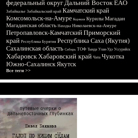
федеральный округ
Дальний Восток
ЕАО
Камчатский край
Забайкалье
Забайкальский край
Комсомольск-на-Амуре
Магадан
Курилы
Корякия
Магаданская область
Николаевск-на-Амуре
Находка
Приморский
Петропавловск-Камчатский
край
Республика Саха (Якутия)
Республика Бурятия
Сахалинская область
ТОФ
Тында
Улан-Удэ
Уссурийск
Сибирь
Хабаровск
Хабаровский край
Чукотка
Чита
Южно-Сахалинск
Якутск
Все теги >>