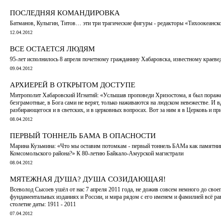
ПОСЛЕДНЯЯ КОМАНДИРОВКА
Батманов, Кулыгин, Титов… эти три трагические фигуры - редакторы «Тихоокеанско
12.04.2012
ВСЕ ОСТАЕТСЯ ЛЮДЯМ
95-лет исполнилось 8 апреля почетному гражданину Хабаровска, известному краеве
09.04.2012
АРХИЕРЕЙ В ОТКРЫТОМ ДОСТУПЕ
Митрополит Хабаровский Игнатий: «Услышав проповеди Хризостома, я был поражен
безграмотные, в Бога сами не верят, только наживаются на людском невежестве. И 
разбирающегося и в светских, и в церковных вопросах. Вот за ним я в Церковь и пр
08.04.2012
ПЕРВЫЙ ТОННЕЛЬ БАМА В ОПАСНОСТИ
Марина Кузьмина: «Что мы оставим потомкам - первый тоннель БАМа как памятник
Комсомольского района?» К 80-летию Байкало-Амурской магистрали
08.04.2012
МЯТЕЖНАЯ ДУША? ДУША СОЗИДАЮЩАЯ!
Всеволод Сысоев ушёл от нас 7 апреля 2011 года, не дожив совсем немного до свое
фундаментальных изданиях и России, и мира рядом с его именем и фамилией всё ра
столетие даты: 1911 - 2011
07.04.2012