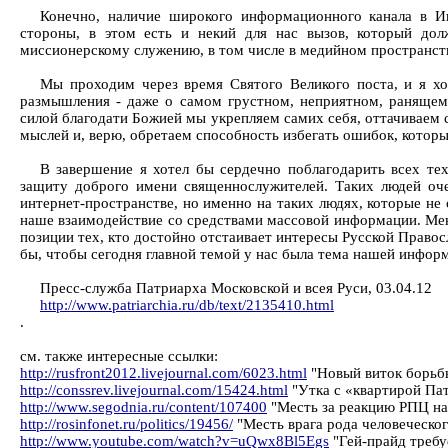
Конечно, наличие широкого информационного канала в Ин
стороны, в этом есть и некий для нас вызов, который до
миссионерскому служению, в том числе в медийном пространст
Мы проходим через время Святого Великого поста, и я хо
размышления - даже о самом грустном, неприятном, ранящем 
силой благодати Божией мы укрепляем самих себя, оттачиваем 
мыслей и, верю, обретаем способность избегать ошибок, которы
В завершение я хотел бы сердечно поблагодарить всех тех
защиту доброго имени священнослужителей. Таких людей оче
интернет-пространстве, но именно на таких людях, которые н
наше взаимодействие со средствами массовой информации. Мен
позиции тех, кто достойно отстаивает интересы Русской Правос
бы, чтобы сегодня главной темой у нас была тема нашей инфор
Пресс-служба Патриарха Московской и всея Руси, 03.04.12
http://www.patriarchia.ru/db/text/2135410.html
.
см. также интересные ссылки:
http://rusfront2012.livejournal.com/6023.html
"Новый виток борьб
http://conssrev.livejournal.com/15424.html
"Утка c «квартирой Пат
http://www.segodnia.ru/content/107400
"Месть за реакцию РПЦ на 
http://rosinfonet.ru/politics/19456/
"Месть врага рода человеческог
http://www.youtube.com/watch?v=uQwx8Bl5Egs
"Гей-прайд требу