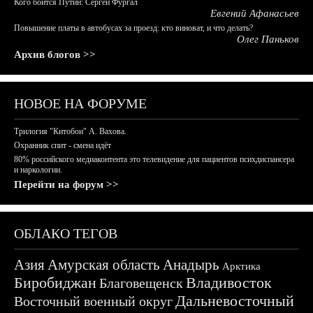
Кого боится Путин: Сергей Фургал
Евгений Афанасьев
Повышение платы в автобусах за проезд: кто виноват, и что делать?
Олег Паньков
Архив блогов >>
НОВОЕ НА ФОРУМЕ
Трилогия "Китобои" А. Вахова.
Охранник спит - смена идёт
80% российского медиаконтента это телевидение для пациентов психдиспансера
и наркологии.
Перейти на форум >>
ОБЛАКО ТЕГОВ
Азия
Амурская область
Анадырь
Арктика
Биробиджан
Владивосток
Благовещенск
Дальневосточный
Восточный военный округ