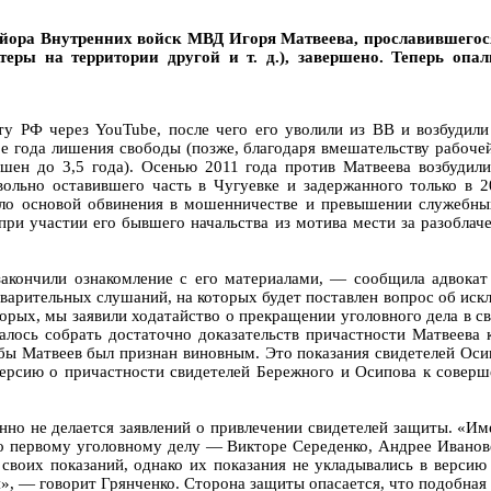
майора Внутренних войск МВД Игоря Матвеева, прославившего
йтеры на территории другой и т. д.), завершено. Теперь о
ту РФ через YouTube, после чего его уволили из ВВ и возбудили
е года лишения свободы (позже, благодаря вмешательству рабочей
шен до 3,5 года). Осенью 2011 года против Матвеева возбудил
ольно оставившего часть в Чугуевке и задержанного только в 2
тало основой обвинения в мошенничестве и превышении служебны
при участии его бывшего начальства из мотива мести за разоблач
закончили ознакомление с его материалами, — сообщила адвока
варительных слушаний, на которых будет поставлен вопрос об исклю
рых, мы заявили ходатайство о прекращении уголовного дела в с
алось собрать достаточно доказательств причастности Матвеева 
бы Матвеев был признан виновным. Это показания свидетелей Оси
ерсию о причастности свидетелей Бережного и Осипова к соверш
нно не делается заявлений о привлечении свидетелей защиты. «Им
о первому уголовному делу — Викторе Середенко, Андрее Иванове,
 своих показаний, однако их показания не укладывались в верси
», — говорит Грянченко. Сторона защиты опасается, что подобная