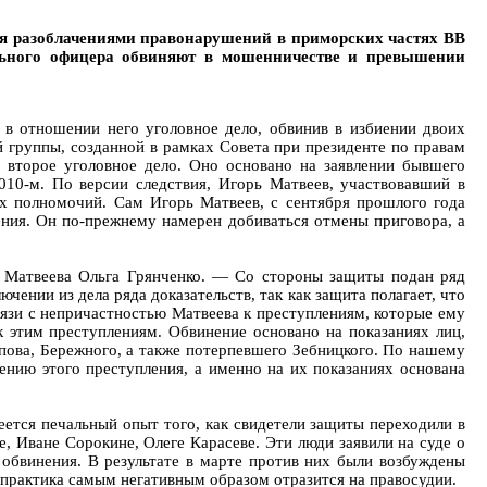
ся разоблачениями правонарушений в приморских частях ВВ
пального офицера обвиняют в мошенничестве и превышении
 в отношении него уголовное дело, обвинив в избиении двоих
 группы, созданной в рамках Совета при президенте по правам
и второе уголовное дело. Оно основано на заявлении бывшего
010-м. По версии следствия, Игорь Матвеев, участвовавший в
х полномочий. Сам Игорь Матвеев, с сентября прошлого года
ения. Он по-прежнему намерен добиваться отмены приговора, а
т Матвеева Ольга Грянченко. — Со стороны защиты подан ряд
чении из дела ряда доказательств, так как защита полагает, что
вязи с непричастностью Матвеева к преступлениям, которые ему
к этим преступлениям. Обвинение основано на показаниях лиц,
пова, Бережного, а также потерпевшего Зебницкого. По нашему
ению этого преступления, а именно на их показаниях основана
еется печальный опыт того, как свидетели защиты переходили в
 Иване Сорокине, Олеге Карасеве. Эти люди заявили на суде о
ю обвинения. В результате в марте против них были возбуждены
 практика самым негативным образом отразится на правосудии.