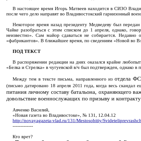
В настоящее время Игорь Матвеев находится в СИЗО Владив
после чего дело направят во Владивостокский гарнизонный воен
Некоторое время назад президенту Медведеву был передан
Чайке разобраться с этим списком до 1 апреля, однако, гов
неизвестно». Сам майор сдаваться не собирается. Недавно 
«фабрикантов». В ближайшее время, по сведениям «Новой во В
ПОД ТЕКСТ
В распоряжении редакции на днях оказался крайне любопы
«Белка и Стрелка» в чугуевской в/ч был подтвержден, однако в 
отдела Ф
Между тем в тексте письма, направленного из
(письмо датировано 18 апреля 2011 года, когда весь скандал е
питания личному составу батальона, охраняющего ва
довольствие военнослужащих по призыву и контракт
Авченко Василий,
«Новая газета во Владивостоке», № 131, 12.04.12
http://novayagazeta-vlad.ru/131/Mestosobitiy/Svideteliprevras
-------------
Кто врет?