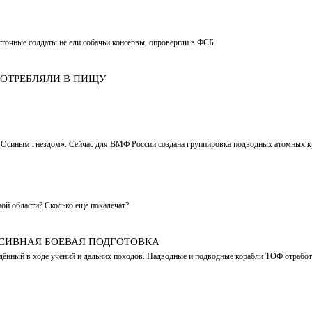
точные солдаты не ели собачьи консервы, опровергли в ФСБ
ПОТРЕБЛЯЛИ В ПИЩУ
«Осиным гнездом». Сейчас для ВМФ России создана группировка подводных атомных кре
ной области? Сколько еще покалечат?
НСИВНАЯ БОЕВАЯ ПОДГОТОВКА
дённый в ходе учений и дальних походов. Надводные и подводные корабли ТОФ отработа