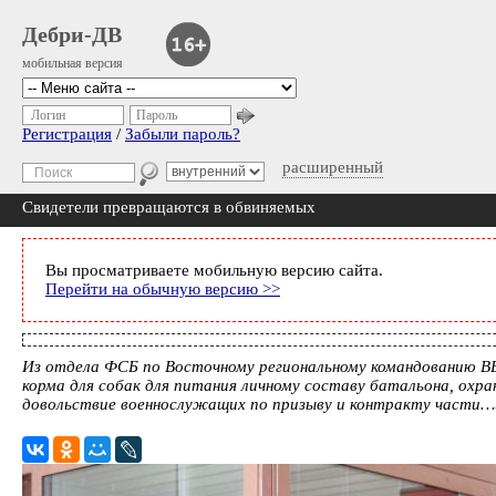
Дебри-ДВ
мобильная версия
Логин
Пароль
Регистрация
/
Забыли пароль?
расширенный
Свидетели превращаются в обвиняемых
Вы просматриваете мобильную версию сайта.
Перейти на обычную версию >>
Из отдела ФСБ по Восточному региональному командованию ВВ
корма для собак для питания личному составу батальона, охр
довольствие военнослужащих по призыву и контракту части…