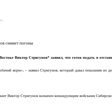
м…
ов снимет погоны
оке Виктор Стригунов* заявил, что готов подать в отставку
собачий корм», – заявил Стригунов, который давал показания по д
тенант Виктор Стригунов назначен командующим войсками Сибирско