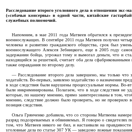
Расследование второго уголовного дела в отношении экс-
(«собачьи консервы» в одной части, китайские гастарба
служебных полномочий.
Напомним, в мае 2011 года Матвеев обратился к президен
военнослужащих. В сентябре 2011 года Матвеев получил четыр
человека и развитию гражданского общества, срок был умень
военнослужащего Алексея Зебницкого, еще в 2005 году самов
задержании бойца, угрожал тому и вымогал деньги, что и с
находящийся за решеткой, считает оба дела сфабрикованными 
также оправдания по второму делу.
— Расследование второго дела завершено, мы только что 
ходатайств. Во-первых, заявлено ходатайство о назначении пред
в ходе следствия были нарушены процессуальные нормы. Во-вто
были инкриминированы. Полагаем, что в ходе следствия не уд
которые, по нашему мнению, прямо заинтересованы в том, что
мнению, следствие должно было проверить, но не проверило в
позиция следствия.
Ольга Грянченко добавила, что со стороны Матвеева намере
разряд подозреваемых и обвиняемых. Я говорю о свидетелях п
том, что Матвеев никого не бил, и настаивали на правдивости
уголовные дела по статье 307 УК — заведомо ложные показания