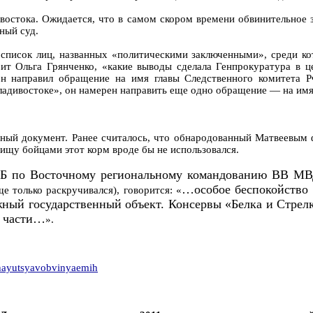
остока. Ожидается, что в самом скором времени обвинительное з
ный суд.
 список лиц, названных «политическими заключенными», среди к
орит Ольга Грянченко, «какие выводы сделала Генпрокуратура в
он направил обращение на имя главы Следственного комитета Р
ладивостоке», он намерен направить еще одно обращение — на имя
тный документ. Ранее считалось, что обнародованный Матвеевым
пищу бойцами этот корм вроде бы не использовался.
СБ по Восточному региональному командованию ВВ М
…особое беспокойство 
ще только раскручивался), говорится: «
жный государственный объект. Консервы «Белка и Стрелк
у части…
».
hchayutsyavobvinyaemih