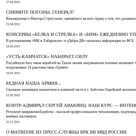
27.04.2012
СНИМИТЕ ПОГОНЫ, ГЕНЕРАЛ?
Командующего Виктора Стригунова, заявившего на всю страну о том, что дальневос
21.04.2012
КОНСЕРВЫ «БЕЛКА И СТРЕЛКА» И «БИМ» ЕЖЕДНЕВНО У
В распоряжении «МК в Хабаровске» и «Дебри-ДВ» оказалась информация из ФСБ
18.04.2012
«УСТЬ-КАМЧАТСК» НАБИРАЕТ СИЛУ
Российскую базу таких кораблей на Тихом океане американские военные называют 
вооруженные 24 ракетами типа «Гранит»
18.03.2012
БЕДНАЯ НАША АРМИЯ...
Скольких мальчишек покалечили в воинской части в с. Бабстово Еврейской автоном
11.03.2012
КОНТР-АДМИРАЛ СЕРГЕЙ АВАКЯНЦ: НАШ КУРС — ИНТЕ
Результат напряженной работы - высокий профессионализм тихоокеанцев, подтверж
минных постановок
31.12.2011
О МАТВЕЕВЕ ИЗ ПРЕСС-СЛУЖБЫ ВРК ВВ МВД РОССИИ