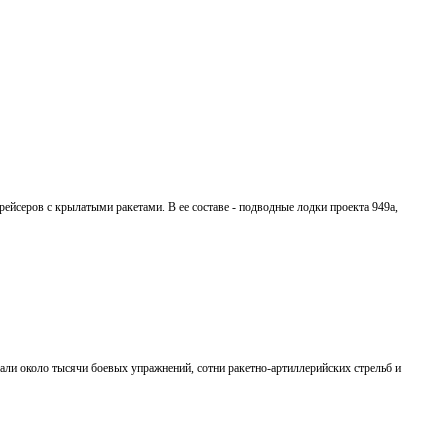
йсеров с крылатыми ракетами. В ее составе - подводные лодки проекта 949а,
ли около тысячи боевых упражнений, сотни ракетно-артиллерийских стрельб и