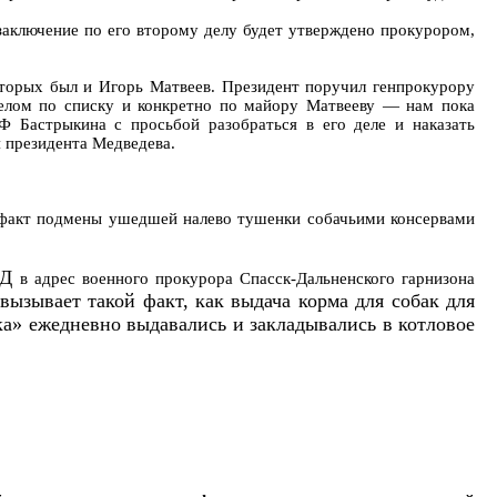
аключение по его второму делу будет утверждено прокурором,
оторых был и Игорь Матвеев. Президент поручил генпрокурору
 целом по списку и конкретно по майору Матвееву — нам пока
Ф Бастрыкина с просьбой разобраться в его деле и наказать
 президента Медведева.
 факт подмены ушедшей налево тушенки собачьими консервами
ВД
в адрес военного прокурора Спасск-Дальненского гарнизона
вызывает такой факт, как выдача корма для собак для
а» ежедневно выдавались и закладывались в котловое