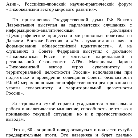
Азии», Российско-японский научно-практический форум
«Тихоокеанский вектор мирового развития».
По приглашению Государственной думы РФ Виктор
Лаврентьевич выступал на парламентских слушаниях с
информационно-аналитическими докладами
«Демографические процессы и миграционная политика на
Дальнем Востоке России» и «Роль гуманитарных наук в
формировании общероссийской идентичности». А на
слушаниях в Совете Федерации выступил с докладом
«Тихоокеанская Россия в контексте национальной и
региональной безопасности АТР». Материалы Ларина
«Тихоокеанский вектор угроз суверенитету и
территориальной целостности России» использованы при
подготовке и проведении совещания Совета безопасности
РФ «О мерах по повышению эффективности реагирования на
угрозы суверенитету и территориальной целостности
России».
За строчками сухой справки угадываются колоссальная
работа и аналитическое мышление, способность не только к
пониманию текущей ситуации, но и к прогностическим
выводам.
Что ж, 60 - хороший повод оглянуться и подвести сугубо
предварительные итоги. Это наверняка и будет сделано