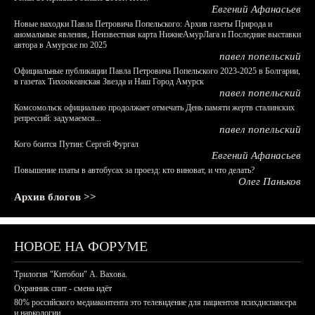
Евгений Афанасьев
Новые находки Павла Петровича Попельского: Архив газеты Природа и
аномальные явления, Неизвестная карта НижнеАмурЛага и Последние выставки
автора в Амурске по 2025
павел попельский
Официальные публикации Павла Петровича Попельского 2023-2025 в Болгарии,
в газетах Тихоокеанская Звезда и Наш Город Амурск
павел попельский
Комсомольск официально продолжает отмечать День памяти жертв сталинских
репрессий: задумаемся...
павел попельский
Кого боится Путин: Сергей Фургал
Евгений Афанасьев
Повышение платы в автобусах за проезд: кто виноват, и что делать?
Олег Паньков
Архив блогов >>
НОВОЕ НА ФОРУМЕ
Трилогия "Китобои" А. Вахова.
Охранник спит - смена идёт
80% российского медиаконтента это телевидение для пациентов психдиспансера
и наркологии.