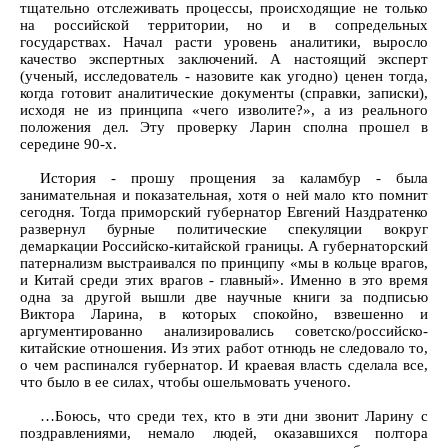
тщательно отслеживать процессы, происходящие не только
на российской территории, но и в сопредельных
государствах. Начал расти уровень аналитики, выросло
качество экспертных заключений. А настоящий эксперт
(ученый, исследователь - назовите как угодно) ценен тогда,
когда готовит аналитические документы (справки, записки),
исходя не из принципа «чего изволите?», а из реального
положения дел. Эту проверку Ларин сполна прошел в
середине 90-х.
История - прошу прощения за каламбур - была
занимательная и показательная, хотя о ней мало кто помнит
сегодня. Тогда приморский губернатор Евгений Наздратенко
развернул бурные политические спекуляции вокруг
демаркации Российско-китайской границы. А губернаторский
патернализм выстраивался по принципу «мы в кольце врагов,
и Китай среди этих врагов - главный». Именно в это время
одна за другой вышли две научные книги за подписью
Виктора Ларина, в которых спокойно, взвешенно и
аргументированно анализировались советско/российско-
китайские отношения. Из этих работ отнюдь не следовало то,
о чем распинался губернатор. И краевая власть сделала все,
что было в ее силах, чтобы ошельмовать ученого.
…Боюсь, что среди тех, кто в эти дни звонит Ларину с
поздравлениями, немало людей, оказавшихся полтора