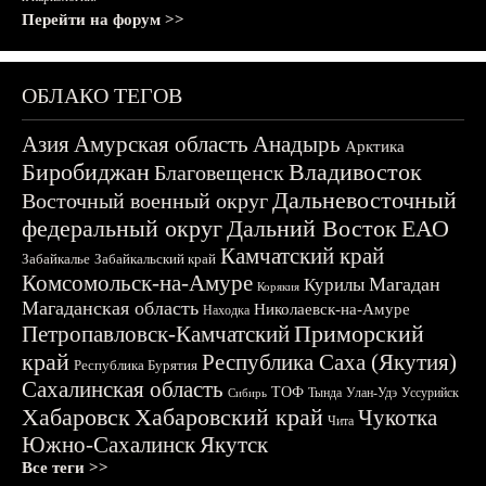
Перейти на форум >>
ОБЛАКО ТЕГОВ
Азия
Амурская область
Анадырь
Арктика
Биробиджан
Владивосток
Благовещенск
Дальневосточный
Восточный военный округ
федеральный округ
Дальний Восток
ЕАО
Камчатский край
Забайкалье
Забайкальский край
Комсомольск-на-Амуре
Магадан
Курилы
Корякия
Магаданская область
Николаевск-на-Амуре
Находка
Приморский
Петропавловск-Камчатский
край
Республика Саха (Якутия)
Республика Бурятия
Сахалинская область
ТОФ
Тында
Улан-Удэ
Уссурийск
Сибирь
Хабаровск
Хабаровский край
Чукотка
Чита
Южно-Сахалинск
Якутск
Все теги >>