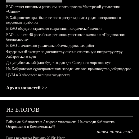
ЕАО станет пилотным регионом нового проекта Мастерской управления
«Сенеж»
В Хабаровском крае быстрее всего растут зарплаты у административного
персонала и рабочих
В ЕАО обсудили стратегию сохранения исторической памяти
ЕАО - в числе 40 российских регионов-участников кампании «Продвижение
безопасности»
В ЕАО значительно увеличены объемы дорожных работ
Федеральный эксперт по достоинству оценил спортивную инфраструктуру
Хабаровского края
Дноуглубительный флот будет создан для Северного морского пути
На Хабаровском судостроительном заводе началось производство дебаркадеров
ЦУМ в Хабаровске вернули государству
Архив новостей >>
ИЗ БЛОГОВ
Районная библиотека в Амурске уничтожена. На очереди библиотека
Островского в Комсомольске?!
павел попельский
Голая вечеринка Роснано 2015г. Итог.