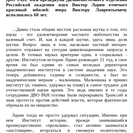
Российской академии наук Виктор Ларин отмечает
красивый юбилей: вчера Виктору Лаврентьевичу
исполнилось 60 лет.
…Давно стала общим местом расхожая шутка о том, что
наука - это удовлетворение частного любопытства за
казенный счет. И, как в каждой шутке, здесь лишь доля
шутки. Вопрос лишь в том, насколько частный интерес
ученого отражает на сегодня цивилизационные запросы в
целом. В точных науках критерии одни, в социальных -
другие. Институтом истории Ларин руководит 21 год, в свое
время он был одним из самых молодых директоров
академических институтов в системе академии наук. Это
теперь добавилось седины и солидности, а был по
академическим меркам - мальчишка. Мальчишка и принял
институт (и, главное, удержал на плаву) в самое трудное для
отечественной науки время. Это ведь именно в те годы
сотрудники ДВО РАН готовы были перекрывать Транссиб в
знак протеста против действий власти, которая фактически
обрекала их на нищенство.
Ларин тогда не просто удержал ситуацию. Именно при
нем Институт истории, прежде занимавшийся
преимущественно «прошлым», стал активно заниматься
«настоящим», вторгаться в смежную политологию,