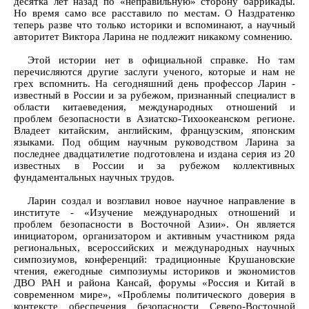
десятка лет назад по «неправильную» сторону баррикады.
Но время само все расставило по местам. О Наздратенко
теперь разве что только историки и вспоминают, а научный
авторитет Виктора Ларина не подлежит никакому сомнению.
Этой истории нет в официальной справке. Но там
перечисляются другие заслуги ученого, которые и нам не
грех вспомнить. На сегодняшний день профессор Ларин -
известный в России и за рубежом, признанный специалист в
области китаеведения, международных отношений и
проблем безопасности в Азиатско-Тихоокеанском регионе.
Владеет китайским, английским, французским, японским
языками. Под общим научным руководством Ларина за
последнее двадцатилетие подготовлена и издана серия из 20
известных в России и за рубежом коллективных
фундаментальных научных трудов.
Ларин создал и возглавил новое научное направление в
институте - «Изучение международных отношений и
проблем безопасности в Восточной Азии». Он является
инициатором, организатором и активным участником ряда
региональных, всероссийских и международных научных
симпозиумов, конференций: традиционные Крушановские
чтения, ежегодные симпозиумы историков и экономистов
ДВО РАН и района Кансай, форумы «Россия и Китай в
современном мире», «Проблемы политического доверия в
контексте обеспечения безопасности Северо-Восточной