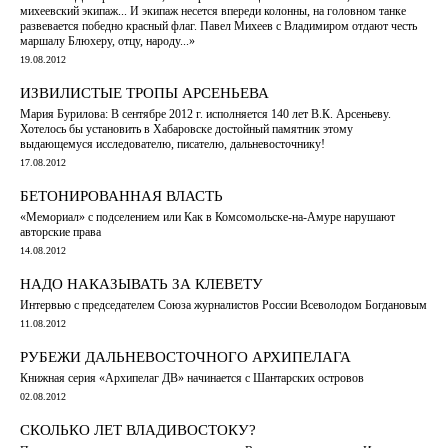
михеевский экипаж... И экипаж несется впереди колонны, на головном танке
развевается победно красный флаг. Павел Михеев с Владимиром отдают честь
маршалу Блюхеру, отцу, народу...»
19.08.2012
ИЗВИЛИСТЫЕ ТРОПЫ АРСЕНЬЕВА
Мария Бурилова: В сентябре 2012 г. исполняется 140 лет В.К. Арсеньеву.
Хотелось бы установить в Хабаровске достойный памятник этому
выдающемуся исследователю, писателю, дальневосточнику!
17.08.2012
БЕТОНИРОВАННАЯ ВЛАСТЬ
«Мемориал» с подселением или Как в Комсомольске-на-Амуре нарушают
авторские права
14.08.2012
НАДО НАКАЗЫВАТЬ ЗА КЛЕВЕТУ
Интервью с председателем Союза журналистов России Всеволодом Богдановым
11.08.2012
РУБЕЖИ ДАЛЬНЕВОСТОЧНОГО АРХИПЕЛАГА
Книжная серия «Архипелаг ДВ» начинается с Шантарских островов
02.08.2012
СКОЛЬКО ЛЕТ ВЛАДИВОСТОКУ?