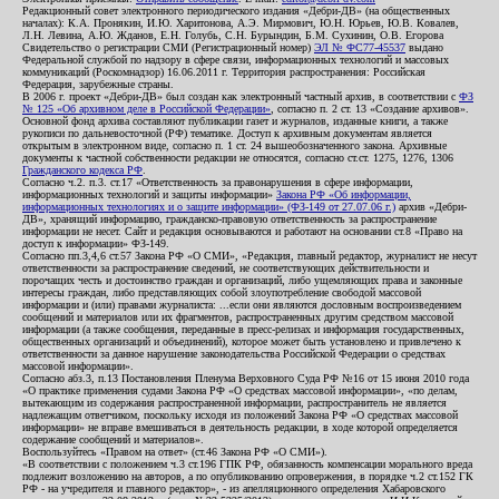
Редакционный совет электронного периодического издания «Дебри-ДВ» (на общественных
началах): К.А. Пронякин, И.Ю. Харитонова, А.Э. Мирмович, Ю.Н. Юрьев, Ю.В. Ковалев,
Л.Н. Левина, А.Ю. Жданов, Е.Н. Голубь, С.Н. Бурындин, Б.М. Сухинин, О.В. Егорова
Свидетельство о регистрации СМИ (Регистрационный номер)
ЭЛ № ФС77-45537
выдано
Федеральной службой по надзору в сфере связи, информационных технологий и массовых
коммуникаций (Роскомнадзор) 16.06.2011 г. Территория распространения: Российская
Федерация, зарубежные страны.
В 2006 г. проект «Дебри-ДВ» был создан как электронный частный архив, в соответствии с
ФЗ
№ 125 «Об архивном деле в Российской Федерации»
, согласно п. 2 ст. 13 «Создание архивов».
Основной фонд архива составляют публикации газет и журналов, изданные книги, а также
рукописи по дальневосточной (РФ) тематике. Доступ к архивным документам является
открытым в электронном виде, согласно п. 1 ст. 24 вышеобозначенного закона. Архивные
документы к частной собственности редакции не относятся, согласно ст.ст. 1275, 1276, 1306
Гражданского кодекса РФ
.
Согласно ч.2. п.3. ст.17 «Ответственность за правонарушения в сфере информации,
информационных технологий и защиты информации»
Закона РФ «Об информации,
информационных технологиях и о защите информации» (ФЗ-149 от 27.07.06 г.)
архив «Дебри-
ДВ», хранящий информацию, гражданско-правовую ответственность за распространение
информации не несет. Сайт и редакция основываются и работают на основании ст.8 «Право на
доступ к информации» ФЗ-149.
Согласно пп.3,4,6 ст.57 Закона РФ «О СМИ», «Редакция, главный редактор, журналист не несут
ответственности за распространение сведений, не соответствующих действительности и
порочащих честь и достоинство граждан и организаций, либо ущемляющих права и законные
интересы граждан, либо представляющих собой злоупотребление свободой массовой
информации и (или) правами журналиста: ...если они являются дословным воспроизведением
сообщений и материалов или их фрагментов, распространенных другим средством массовой
информации (а также сообщения, переданные в пресс-релизах и информация государственных,
общественных организаций и объединений), которое может быть установлено и привлечено к
ответственности за данное нарушение законодательства Российской Федерации о средствах
массовой информации».
Согласно абз.3, п.13 Постановления Пленума Верховного Суда РФ №16 от 15 июня 2010 года
«О практике применения судами Закона РФ «О средствах массовой информации», «по делам,
вытекающим из содержания распространенной информации, распространитель не является
надлежащим ответчиком, поскольку исходя из положений Закона РФ «О средствах массовой
информации» не вправе вмешиваться в деятельность редакции, в ходе которой определяется
содержание сообщений и материалов».
Воспользуйтесь «Правом на ответ» (ст.46 Закона РФ «О СМИ»).
«В соответствии с положением ч.3 ст.196 ГПК РФ, обязанность компенсации морального вреда
подлежит возложению на авторов, а по опубликованию опровержения, в порядке ч.2 ст.152 ГК
РФ - на учредителя и главного редактор», - из апелляционного определения Хабаровского