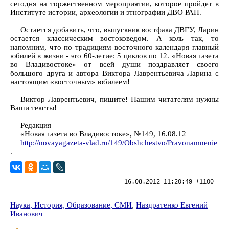
сегодня на торжественном мероприятии, которое пройдет в
Институте истории, археологии и этнографии ДВО РАН.
Остается добавить, что, выпускник востфака ДВГУ, Ларин
остается классическим востоковедом. А коль так, то
напомним, что по традициям восточного календаря главный
юбилей в жизни - это 60-летие: 5 циклов по 12. «Новая газета
во Владивостоке» от всей души поздравляет своего
большого друга и автора Виктора Лаврентьевича Ларина с
настоящим «восточным» юбилеем!
Виктор Лаврентьевич, пишите! Нашим читателям нужны
Ваши тексты!
Редакция
«Новая газета во Владивостоке», №149, 16.08.12
http://novayagazeta-vlad.ru/149/Obshchestvo/Pravonamnenie
.
16.08.2012 11:20:49 +1100
Наука, История, Образование, СМИ
,
Наздратенко Евгений
Иванович