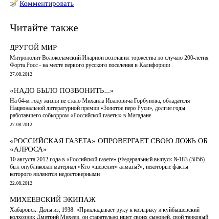
Комментировать
Читайте также
ДРУГОЙ МИР
Митрополит Волоколамский Иларион возглавил торжества по случаю 200-летия
Форта Росс - на месте первого русского поселения в Калифорнии
27.08.2012
«НАДО БЫЛО ПОЗВОНИТЬ...»
На 64-м году жизни не стало Михаила Ивановича Горбунова, обладателя
Национальной литературной премии «Золотое перо Руси», долгие годы
работавшего собкорром «Российской газеты» в Магадане
27.08.2012
«РОССИЙСКАЯ ГАЗЕТА» ОПРОВЕРГАЕТ СВОЮ ЛОЖЬ ОБ
«АЛРОСА»
10 августа 2012 года в «Российской газете» (Федеральный выпуск №183 (5856)
был опубликован материал «Кто «шевелит» алмазы?», некоторые факты
которого являются недостоверными
22.08.2012
МИХЕЕВСКИЙ ЭКИПАЖ
Хабаровск: Дальгиз, 1938. «Прикладывает руку к козырьку и куйбышевский
колхозник Дмитрий Михеев, он старательно ищет своих сыновей, свой танковый