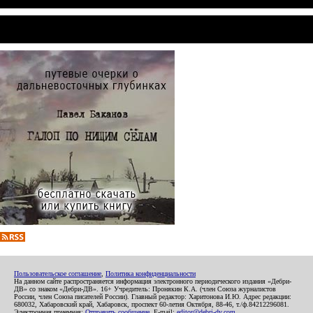
Пользовательское соглашение
,
Политика конфиденциальности
На данном сайте распространяется информация электронного периодического издания «Дебри-
ДВ» со знаком «Дебри-ДВ». 16+ Учредитель: Пронякин К.А. (член Союза журналистов
России, член Союза писателей России). Главный редактор: Харитонова И.Ю. Адрес редакции:
680032, Хабаровский край, Хабаровск, проспект 60-летия Октября, 88-46, т./ф.84212296081.
Электронная приемная:
Отправить сообщение
. E-mail:
editor@debri-dv.com