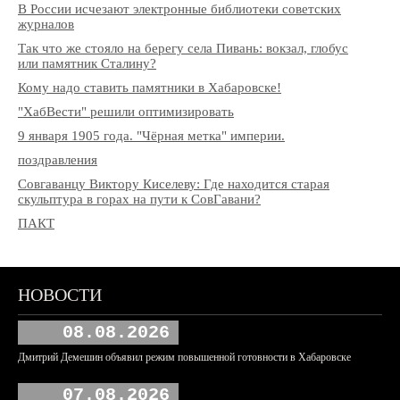
В России исчезают электронные библиотеки советских
журналов
Так что же стояло на берегу села Пивань: вокзал, глобус
или памятник Сталину?
Кому надо ставить памятники в Хабаровске!
"ХабВести" решили оптимизировать
9 января 1905 года. "Чёрная метка" империи.
поздравления
Совгаванцу Виктору Киселеву: Где находится старая
скульптура в горах на пути к СовГавани?
ПАКТ
НОВОСТИ
08.08.2026
Дмитрий Демешин объявил режим повышенной готовности в Хабаровске
07.08.2026