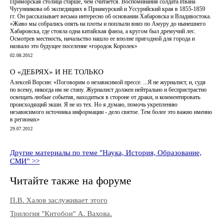
Приморская столица старше, чем считается. Воспоминания солдата Ивана
Чугунникова об экспедициях в Приамурский и Уссурийский края в 1855-1859
гг. Он рассказывает весьма интересно об основании Хабаровска и Владивостока.
«Живо мы собрались опять на плоты и поплыли вниз по Амуру до нынешнего
Хабаровска, где стояла одна китайская фанза, а кругом был дремучий лес.
Осмотрев местность, начальство нашло ее вполне пригодной для города и
назвало это будущее поселение «городок Королек»
02.08.2012
О «ДЕБРЯХ» И НЕ ТОЛЬКО
Алексей Ворсин: «Поговорим о независимой прессе. ...Я не журналист, и, судя
по всему, никогда им не стану. Журналист должен нейтрально и беспристрастно
освещать любые события, находиться в стороне от драки, и комментировать
происходящий экшн. Я не из тех. Но я думаю, помочь укреплению
независимого источника информации - дело святое. Тем более это важно именно
в регионах»
29.07.2012
Другие материалы по теме "Наука, История, Образование,
СМИ" >>
Читайте также на форуме
П.В. Халов заслуживает этого
Трилогия "Китобои" А. Вахова.