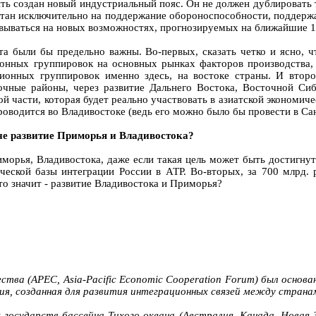
ть создан новый индустриальный пояс. Он не должен дублировать
читан исключительно на поддержание обороноспособности, поддержа
ваться на новых возможностях, прогнозируемых на ближайшие 15 -
та были бы предельно важны. Во-первых, сказать четко и ясно, ч
онных группировок на основных рынках факторов производства, 
ионных группировок именно здесь, на востоке страны. И втор
очные районы, через развитие Дальнего Востока, Восточной Сиб
ой части, которая будет реально участвовать в азиатской экономич
 проводится во Владивостоке (ведь его можно было бы провести в С
 не развитие Приморья и Владивостока?
иморья, Владивостока, даже если такая цель может быть достигнут
ческой базы интеграции России в АТР. Во-вторых, за 700 млрд. 
это значит - развитие Владивостока и Приморья?
тва (АРЕС, Asia-Pacific Economic Cooperation Forum) был основа
ия, созданная для развития интеграционных связей между странам
 государств бассейна Тихого океана (Австралия, Канада, Новая 