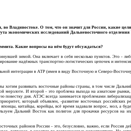
и, во Владивостоке. О том, что он значит для России, какие це
титута экономических исследований Дальневосточного отделени
аммита. Какие вопросы на нём будут обсуждаться?
инувшей зимой. Она включает в себя несколько пунктов. Это - либ
ирование надёжных транспортно-логистических цепочек и интенси
льной интеграции в АТР (имея в виду Восточную и Северо-Восточну
мы хотим развивать восточные районы страны, в том числе Дальний
й мерзлоте. И второй - это проблема выхода на азиатские рынки,
ю повестку дня. АТЭС всегда занимается проблемами либерализац
 приоритет, который объявлен, -развитие восточных российских 
 японцы, китайцы, корейцы, всё время задавали вопрос, мол, а бу
зуем Дальний Восток как полигон для прокачки ресурсов на их 
осточных районов России - это, безусловно, важно, если Россия де