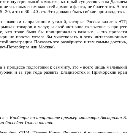
 тот индустриальный комплекс, который существовал на Дальнем
ние тыловых возможностей армии и флота, не более того. А это
20, а то и 30 - 40 лет. Это должны быть гибкие производства.
то главным направлением усилий, которые Россия видит в АТР,
рынках товаров и услуг, и своё активное включение в процесс
ое, что тоже было бы принципиально важным, - это провести
ири не просто хотела бы участвовать в этих интеграционных
еской интеграции. Показать это развёрнуто и тем самым достичь,
анкт-Петербурге или Москве).
а в процессе подготовки к саммиту, это - всего лишь маленький
рублей и за три года развить Владивосток и Приморский край
н в г. Канберра по инициативе премьер-министра Австралии Б.
и бассейна Тихого океана.
Зеландия, США, Южная Корея, Япония) и 6 развивающихся - из