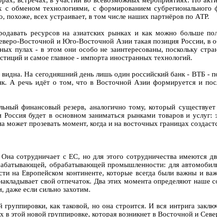
ворах, встречах, в участии во всевозможных мероприятиях. Но ак
х с обменом технологиями, с формированием субрегионального ф
о, похоже, всех устраивает, в том числе наших партнёров по АТР.
родавать ресурсов на азиатских рынках и как можно больше пол
веро-Восточной и Юго-Восточной Азии такая позиция России, в о
ных пулах - в этом они особо не заинтересованы, поскольку стр
стиций и самое главное - импорта иностранных технологий.
е видна. На сегодняшний день лишь один российский банк - ВТБ - 
нк. А речь идёт о том, что в Восточной Азии формируется и по
льный финансовый резерв, аналогично тому, который существует
Россия будет в основном заниматься рынками товаров и услуг: эне
 может прозевать момент, когда и на восточных границах создастся
 Она сотрудничает с ЕС, но для этого сотрудничества имеются два
рерабатывающей, обрабатывающей промышленности: для автомобил
ости на Европейском континенте, которые всегда были важны и ва
акладывает свой отпечаток. Два этих момента определяют наше с
и, даже если сильно захотим.
 группировки, как таковой, но она строится. И вся интрига заключ
их в этой новой группировке, которая возникнет в Восточной и Се