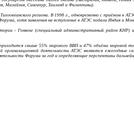
я, Малайзия, Сингапур, Таиланд и Филиппины).
ихоокеанского региона. В 1998 г., одновременно с приёмом в АТЭС
орума, хотя заявления на вступление в АТЭС подали Индия и Мон
тории - Гонконг (специальный административный район КНР) и
ое приходится свыше 55% мирового ВВП и 47% объёма мировой т
ой организационной деятельности АТЭС являются ежегодные с
ятельности Форума за год и определяющие перспективы дальней