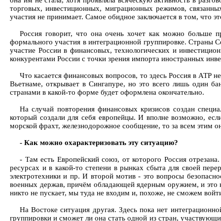
она им не стала, хотя проявляла всяческую активность в разго
торговых, инвестиционных, миграционных режимов, связанны
участия не принимает. Самое обидное заключается в том, что эт
Россия говорит, что она очень хочет как можно больше п
формального участия в интеграционной группировке. Страны Се
участие России в финансовых, технологических и инвестицион
конкурентами России с точки зрения импорта иностранных инве
Что касается финансовых вопросов, то здесь Россия в АТР н
Вьетнаме, открывает в Сингапуре, но это всего лишь один ба
странами в какой-то форме будет оформлена окончательно.
На случай повторения финансовых кризисов создан специа
который создали для себя европейцы. И вполне возможно, если 
морской фрахт, железнодорожное сообщение, то за всем этим она
- Как можно охарактеризовать эту ситуацию?
- Там есть Европейский союз, от которого Россия отрезана.
ресурсах и в какой-то степени в рынках сбыта для своей пе
электротехники и пр. И второй мотив - это вопросы безопасн
военных держав, причём обладающей ядерным оружием, и это н
никто не пускает, мы туда не входим и, похоже, не сможем войт
На Востоке ситуация другая. Здесь пока нет интеграционной
группировки и сможет ли она стать одной из стран, участвующ