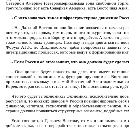
Северной Америке (североамериканская зона свободной торго
треугольнике: вот есть Северная Америка, есть Восточная Азия, 
- С чего началось такое инфраструктурное движение Росс
- На Дальний Восток пошли большие вложения и начали раз
потому что, во-первых, там очень много конкурентов, если гов
что можно продавать в Европу, и это продаётся. А какое-то ра
тоже на восточных границах. Поэтому и надо двигаться на вост
Форум АТЭС во Владивостоке, дабы попробовать заявить о св
интеграционных процессах, которые ведут к формированию инт
- Если Россия об этом заявит, что она должна будет сделат
- Она должна будет показать на деле, что имеет потенц
сопоставимой с экономиками, функционирующими в Восточной
приходится, поскольку и в самой Восточной Азии экономики с
Корея, которая сильно отстаёт от них). Но в основном речь идё
Что это будет за экономика? Экономика, исключительно доб
ресурсами, то никаких шансов у России позиционировать себя к
финансов, капитала, технологий и обрабатывающих рынков. А сы
страны должны появляться структурные элементы, подобные тем
Если говорить о Дальнем Востоке, то мы в экономическом 
добыче сырья, на его переработке и поставке на экспорт, и п