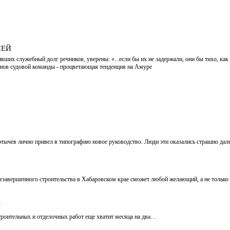
ИЕЙ
ших служебный долг речников, уверены: «...если бы их не задержали, они бы тихо, ка
ленов судовой команды - процветающая тенденция на Амуре
тычев лично привел в типографию новое руководство. Люди эти оказались страшно дале
 незавершенного строительства в Хабаровском крае сможет любой желающий, а не только
!
строительных и отделочных работ еще хватит месяца на два…