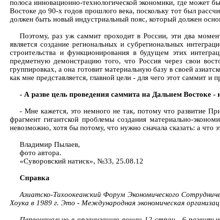
полоса инновационно-технологической экономики, где может бы
Востоке до 90-х годов прошлого века, поскольку тот был расс
должен быть новый индустриальный пояс, который должен основы
Поэтому, раз уж саммит проходит в России, эти два момен
является создание региональных и субрегиональных интеграци
строительства и функционирования в будущем этих интеграц
предметную демонстрацию того, что Россия через свои вост
группировках, а она готовит материальную базу в своей азиатск
как мне представляется, главной цели - для чего этот саммит и
- А разве цель проведения саммита на Дальнем Востоке -
- Мне кажется, это немного не так, потому что развитие Пр
фрагмент гигантской проблемы создания материально-экономи
невозможно, хотя бы потому, что нужно сначала сказать: а что 
Владимир Пылаев,
фото автора.
«Суворовский натиск», №33, 25.08.12
Справка
Азиатско-Тихоокеанский Форум Экономического Сотрудничес
Хоука в 1989 г. Это - Международная экономическая организац
Первоначально в организацию вошли 12 стран - 6 развитых