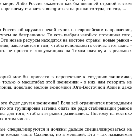
в мире. Либо Россия окажется как бы внешней страной в этом
о-прежнему старается внедриться на рынки то туда, то сюда...
о Россия обнаружила некий тупик на европейском направлении,
сурсы не безграничны. То есть выбран какой-то потенциал того,
 Эти новые ресурсы находятся на востоке страны, новые рынки -
ния, заключается в том, чтобы использовать сейчас этот шанс -
ть не просто в консультациях на Тихом океане, а в реальных
торый мог бы привести в перспективе к созданию экономики,
только о масштабах этой экономики - о них нам говорить не
Япония, довольно мелкие экономики Юго-Восточной Азии и даже
это будет другая экономика? Если всё ограничится природными
что эта группировка затеяна опять же ради стабилизации рынков
ова для того, чтобы эти рынки развивались. Поэтому на востоке
х в том числе.
орые специализируются и должны дальше специализироваться на
ени южная часть Сахалина, но в меньшей. Это - так называемая