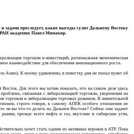
ли и задачи преследует, какие выгоды сулит Дальнему Востоку
я РАН академик Павел Минакир.
ерализация торговли и инвестиций, региональная экономическая
вное взаимодействие для обеспечения инновационного роста.
ю Азию). К моему удивлению, в повестку дня не попал пункт об
 Восток. Для этого мы хотим показать, что на самом деле здесь
 проблема, связанная с либерализацией торговли, укоренения на
ии торговли и либерализации торговых режимов. В значительной
регионов, строго говоря, к самому АПЕК особого отношения не
дете ли вы что-то делать на Дальнем Востоке? Сейчас они задают
рынки, прежде всего нефть и газ, якутские и сибирские угли,
йствительно хочет стать одним из активных игроков в АТР. Пока