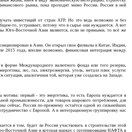
тивная жизнь, имея в виду экономическую интеграцию, отработку
инансового рынка, пока проходит мимо России. Россия в ней
учать инвестиций от стран АТР. Но это ведь возможно и без
бщем-то, устраивает, потому что в сырье они нуждаются. А вот
аны Юго-Восточной Азии являются, если не прямыми, то всё же
позиционирован в Азии. Он открыл свои филиалы в Китае, Индии,
сле 2015 года, вполне возможно, финансовая интеграция между
 в форме Международного валютного фонда или того резерва,
ргетика, лес, газ, электроэнергия, уголь, металл плюс услуги:
 ситуация, аналогичная той, которая уже создалась на Западе.
 мотива: первый - это энергетика, то есть Европа нуждается в
ьной промышленности, для товаров широкого потребления, для
жны сейчас. Россия по-прежнему остаётся одной из сильнейших
отрудничество с Европой. А в интеграционную группировку нас
ается в том, будет ли Россия участвовать в строительстве этой
веро-Восточной Азии и которая наряду с группировками НАФТА в