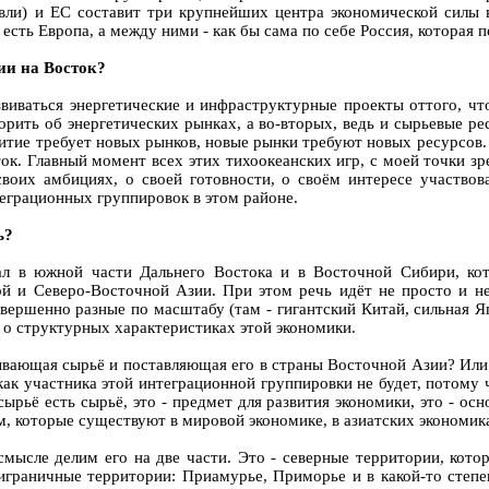
вли) и ЕС составит три крупнейших центра экономической силы 
есть Европа, а между ними - как бы сама по себе Россия, которая п
ии на Восток?
виваться энергетические и инфраструктурные проекты оттого, чт
орить об энергетических рынках, а во-вторых, ведь и сырьевые ре
звитие требует новых рынков, новые рынки требуют новых ресурсов.
ок. Главный момент всех этих тихоокеанских игр, с моей точки зре
оих амбициях, о своей готовности, о своём интересе участвова
еграционных группировок в этом районе.
ь?
иал в южной части Дальнего Востока и в Восточной Сибири, ко
 и Северо-Восточной Азии. При этом речь идёт не просто и не 
овершенно разные по масштабу (там - гигантский Китай, сильная 
т о структурных характеристиках этой экономики.
ывающая сырьё и поставляющая его в страны Восточной Азии? Или 
ак участника этой интеграционной группировки не будет, потому 
рьё есть сырьё, это - предмет для развития экономики, это - осн
, которые существуют в мировой экономике, в азиатских экономика
смысле делим его на две части. Это - северные территории, кот
риграничные территории: Приамурье, Приморье и в какой-то степ