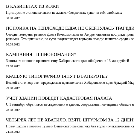
В КАБИНЕТАХ ИЗ КОЖИ
Приморские столоначальники не жалеют бюджетных денег на себя любимых
30.08.2012
ПОПОЙКА НА ТЕПЛОХОДЕ ЕДВА НЕ ОБЕРНУЛАСЬ ТРАГЕД
Сегодня ветераны речного флота Комсомольска-на-Амуре, оценивая поступки пропив
режиме». Это признание, по сути, подтверждает горькую правду: пьянство среди ч
30.08.2012
КАМПАНИЯ - ШПИОНОМАНИЯ*
Защита от шпионов правительству Хабаровского края обойдется в 13 млн рублей
29.08.2012
КРАЕВУЮ ТИПОГРАФИЮ ТЯНУТ В БАНКРОТЫ?
Весной этого года зам. председателя правительства Хабаровского края Аркадий Мкр
29.08.2012
УЧЕТ ЗДАНИЙ ПОВЕДЕТ КАДАСТРОВАЯ ПАЛАТА
С 1 сентября обратиться за сведениями о здании, сооружении, помещении, объекте
28.08.2012
ЧЕТЫРЕХ ЛЕТ НЕ ХВАТИЛО. ВЗЯТЬ ШТУРМОМ ЗА 12 ДНЕЙ
Новая школа в поселке Тумнин Ванинского района пока без воды и электричества, 
24.08.2012