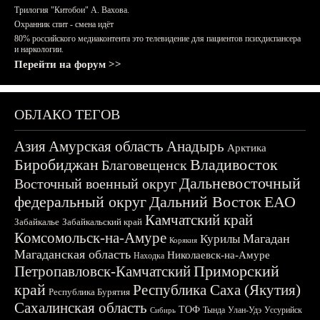
Трилогия "Китобои" А. Вахова.
Охранник спит - смена идёт
80% российского медиаконтента это телевидение для пациентов психдиспансера
и наркологии.
Перейти на форум >>
ОБЛАКО ТЕГОВ
Азия
Амурская область
Анадырь
Арктика
Биробиджан
Владивосток
Благовещенск
Дальневосточный
Восточный военный округ
федеральный округ
Дальний Восток
ЕАО
Камчатский край
Забайкалье
Забайкальский край
Комсомольск-на-Амуре
Магадан
Курилы
Корякия
Магаданская область
Николаевск-на-Амуре
Находка
Приморский
Петропавловск-Камчатский
край
Республика Саха (Якутия)
Республика Бурятия
Сахалинская область
ТОФ
Тында
Улан-Удэ
Уссурийск
Сибирь