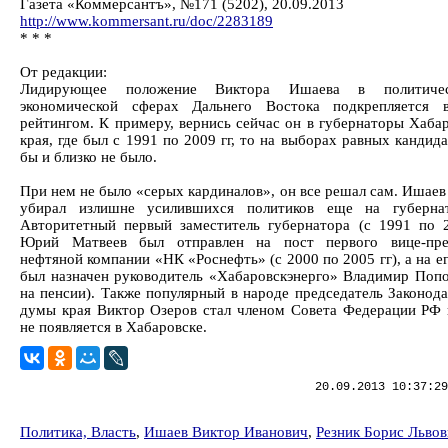
Газета «Коммерсантъ», №171 (5202), 20.09.2013
http://www.kommersant.ru/doc/2283189
* * *
От редакции:
Лидирующее положение Виктора Ишаева в политиче
экономической сферах Дальнего Востока подкрепляется 
рейтингом. К примеру, вернись сейчас он в губернаторы Хаба
края, где был с 1991 по 2009 гг, то на выборах равных кандид
бы и близко не было.
При нем не было «серых кардиналов», он все решал сам. Ишаев
убирал излишне усилившихся политиков еще на губернат
Авторитетный первый заместитель губернатора (с 1991 по 2
Юрий Матвеев был отправлен на пост первого вице-пре
нефтяной компании «НК «Роснефть» (с 2000 по 2005 гг), а на е
был назначен руководитель «Хабаровскэнерго» Владимир Попо
на пенсии). Также популярный в народе председатель Законод
думы края Виктор Озеров стал членом Совета Федерации РФ 
не появляется в Хабаровске.
20.09.2013 10:37:29
Политика, Власть
,
Ишаев Виктор Иванович
,
Резник Борис Льво