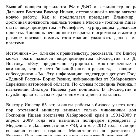
Бывший полпред президента РФ в ДФО и экс-министр по р
Дальнего Востока Виктор Ишаев, отставленный в конце август
новую работу. Как и предполагал президент Владимир
достойная должность нашлась только в Москве - господин Иша
стать вице-президентом «Роснефти», курирующим дальнево
проекты. Чиновник пенсионного возраста с огромным стажем 
регионе призван помочь госкомпании улаживать дела с м
властями.
Источники «Ъ», близкие к правительству, рассказали, что Викт
может быть назначен вице-президентом «Роснефти» по Д
Востоку. «Ему предложено курировать многочисленные 
компании, ведь у него большой опыт в регионе», - говорит 
собеседников «Ъ». Эту информацию подтвердил депутат Гос
«Единой России» Борис Резник, избирающийся от Хабаровског
Еврейской автономной области. По словам господина Резника, 
назначении Виктора Ишаева уже подписан. В «Роснефти» и
службе правительства вчера от комментариев отказались.
Виктору Ишаеву 65 лет, и опыта работы в бизнесе у него нет 
пор отставной министр занимал только чиновничьи дол
Господин Ишаев возглавлял Хабаровский край в 1991-2009 г
апреле 2009 года его назначили полпредом президента 
Медведева в Дальневосточном ФО, а в мае 2012 года господи
возглавил вновь созданное Министерство по развитию Д
Востока. Оно, впрочем, так и не стало серьезной структурой.