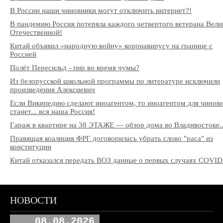
В России наши чиновники могут отключить интернет?!
В пандемию Россия потеряла каждого четвертого ветерана Вели
Отечественной!
Китай объявил «народную войну» коронавирусу на границе с
Россией
Полёт Пересильд - пир во время чумы?
Из белорусской школьной программы по литературе исключили
произведения Алексиевич
Если Википедию сделают иноагентом, то иноагентом для чинов
станет... вся наша Россия!
Гараж в квартире на 38 ЭТАЖЕ — обзор дома во Владивостоке..
Правящая коалиция ФРГ договорилась убрать слово "раса" из
конституции
Китай отказался передать ВОЗ данные о первых случаях COVID
НОВОСТИ
08.08.2026