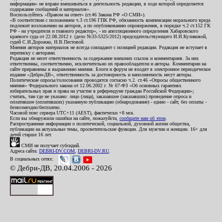
информации» не вправе вмешиваться в деятельность редакции, в ходе которой определяется
содержание сообщений и материалов».
Воспользуйтесь «Правом на ответ» (ст.46 Закона РФ «О СМИ»).
«В соответствии с положением ч.3 ст.196 ГПК РФ, обязанность компенсации морального вреда
подлежит возложению на авторов, а по опубликованию опровержения, в порядке ч.2 ст.152 ГК
РФ - на учредителя и главного редактор», - из апелляционного определения Хабаровского
краевого суда от 22.08.2012 г. (дело №33-5325/2012) председательствующего И.И.Куликовой,
судей С.И.Дорожко, Н.В.Пестовой.
Мнения авторов материалов не всегда совпадают с позицией редакции. Редакция не вступает в
переписку с авторами.
Редакция не несет ответственность за содержание внешних ссылок и комментариев. За них
ответственны, соответственно, исключительно их правообладатели и авторы. Комментарии на
сайте приравнены к выражению мнения. Блоги и форум не входят в электронное периодическое
издание «Дебри-ДВ», ответственность за достоверность и наполняемость несут авторы.
Политические опросы/голосования проводятся согласно ч.2. ст.46 «Опросы общественного
мнения» Федерального закона от 12.06.2002 г. № 67-ФЗ «Об основных гарантиях
избирательных прав и права на участие в референдуме граждан Российской Федерации»;
считать, там где не указано: лицо (лица), заказавшее (заказавших) проведение опроса и
оплатившее (оплативших) указанную публикацию (обнародование) - едино - сайт, без оплаты -
безвозмездно/бесплатно.
Часовой пояс сервера UTC+11 (AEST), фактически +8 мск.
Если вы обнаружили ошибки на сайте, пожалуйста,
сообщите нам об этом
.
Распространение информации о политической, социальной, духовной жизни общества,
публикации на актуальные темы, просветительские функции. Для мужчин и женщин. 16+ для
детей старше 16 лет.
СМИ не получает субсидий.
Адреса сайта:
DEBRI-DV.COM
,
DEBRI-DV.RU
.
В социальных сетях:
© Дебри-ДВ, 20.04.2006 - 2026