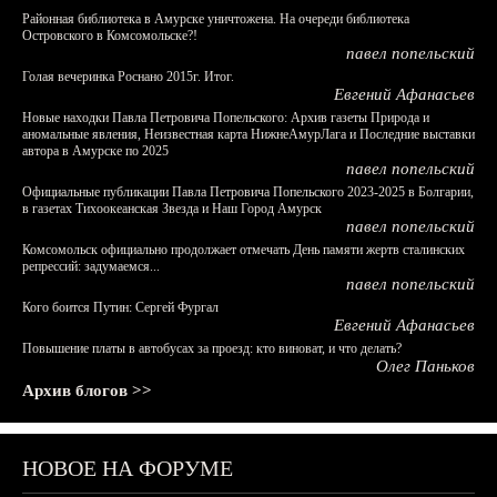
Районная библиотека в Амурске уничтожена. На очереди библиотека
Островского в Комсомольске?!
павел попельский
Голая вечеринка Роснано 2015г. Итог.
Евгений Афанасьев
Новые находки Павла Петровича Попельского: Архив газеты Природа и
аномальные явления, Неизвестная карта НижнеАмурЛага и Последние выставки
автора в Амурске по 2025
павел попельский
Официальные публикации Павла Петровича Попельского 2023-2025 в Болгарии,
в газетах Тихоокеанская Звезда и Наш Город Амурск
павел попельский
Комсомольск официально продолжает отмечать День памяти жертв сталинских
репрессий: задумаемся...
павел попельский
Кого боится Путин: Сергей Фургал
Евгений Афанасьев
Повышение платы в автобусах за проезд: кто виноват, и что делать?
Олег Паньков
Архив блогов >>
НОВОЕ НА ФОРУМЕ