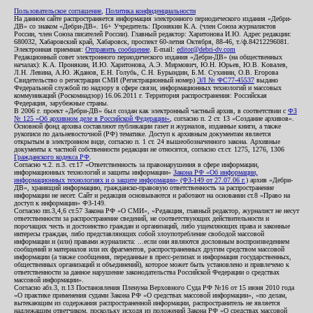
Пользовательское соглашение
,
Политика конфиденциальности
На данном сайте распространяется информация электронного периодического издания «Дебри-
ДВ» со знаком «Дебри-ДВ». 16+ Учредитель: Пронякин К.А. (член Союза журналистов
России, член Союза писателей России). Главный редактор: Харитонова И.Ю. Адрес редакции:
680032, Хабаровский край, Хабаровск, проспект 60-летия Октября, 88-46, т./ф.84212296081.
Электронная приемная:
Отправить сообщение
. E-mail:
editor@debri-dv.com
Редакционный совет электронного периодического издания «Дебри-ДВ» (на общественных
началах): К.А. Пронякин, И.Ю. Харитонова, А.Э. Мирмович, Ю.Н. Юрьев, Ю.В. Ковалев,
Л.Н. Левина, А.Ю. Жданов, Е.Н. Голубь, С.Н. Бурындин, Б.М. Сухинин, О.В. Егорова
Свидетельство о регистрации СМИ (Регистрационный номер)
ЭЛ № ФС77-45537
выдано
Федеральной службой по надзору в сфере связи, информационных технологий и массовых
коммуникаций (Роскомнадзор) 16.06.2011 г. Территория распространения: Российская
Федерация, зарубежные страны.
В 2006 г. проект «Дебри-ДВ» был создан как электронный частный архив, в соответствии с
ФЗ
№ 125 «Об архивном деле в Российской Федерации»
, согласно п. 2 ст. 13 «Создание архивов».
Основной фонд архива составляют публикации газет и журналов, изданные книги, а также
рукописи по дальневосточной (РФ) тематике. Доступ к архивным документам является
открытым в электронном виде, согласно п. 1 ст. 24 вышеобозначенного закона. Архивные
документы к частной собственности редакции не относятся, согласно ст.ст. 1275, 1276, 1306
Гражданского кодекса РФ
.
Согласно ч.2. п.3. ст.17 «Ответственность за правонарушения в сфере информации,
информационных технологий и защиты информации»
Закона РФ «Об информации,
информационных технологиях и о защите информации» (ФЗ-149 от 27.07.06 г.)
архив «Дебри-
ДВ», хранящий информацию, гражданско-правовую ответственность за распространение
информации не несет. Сайт и редакция основываются и работают на основании ст.8 «Право на
доступ к информации» ФЗ-149.
Согласно пп.3,4,6 ст.57 Закона РФ «О СМИ», «Редакция, главный редактор, журналист не несут
ответственности за распространение сведений, не соответствующих действительности и
порочащих честь и достоинство граждан и организаций, либо ущемляющих права и законные
интересы граждан, либо представляющих собой злоупотребление свободой массовой
информации и (или) правами журналиста: ...если они являются дословным воспроизведением
сообщений и материалов или их фрагментов, распространенных другим средством массовой
информации (а также сообщения, переданные в пресс-релизах и информация государственных,
общественных организаций и объединений), которое может быть установлено и привлечено к
ответственности за данное нарушение законодательства Российской Федерации о средствах
массовой информации».
Согласно абз.3, п.13 Постановления Пленума Верховного Суда РФ №16 от 15 июня 2010 года
«О практике применения судами Закона РФ «О средствах массовой информации», «по делам,
вытекающим из содержания распространенной информации, распространитель не является
надлежащим ответчиком, поскольку исходя из положений Закона РФ «О средствах массовой