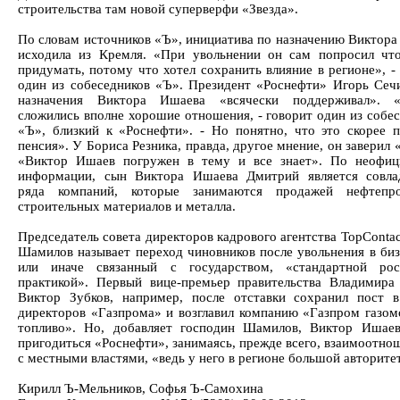
строительства там новой суперверфи «Звезда».
По словам источников «Ъ», инициатива по назначению Виктор
исходила из Кремля. «При увольнении он сам попросил что
придумать, потому что хотел сохранить влияние в регионе», -
один из собеседников «Ъ». Президент «Роснефти» Игорь Сеч
назначения Виктора Ишаева «всячески поддерживал».
сложились вполне хорошие отношения, - говорит один из собе
«Ъ», близкий к «Роснефти». - Но понятно, что это скорее п
пенсия». У Бориса Резника, правда, другое мнение, он заверил 
«Виктор Ишаев погружен в тему и все знает». По неофиц
информации, сын Виктора Ишаева Дмитрий является совла
ряда компаний, которые занимаются продажей нефтепро
строительных материалов и металла.
Председатель совета директоров кадрового агентства TopConta
Шамилов называет переход чиновников после увольнения в биз
или иначе связанный с государством, «стандартной рос
практикой». Первый вице-премьер правительства Владимира
Виктор Зубков, например, после отставки сохранил пост в
директоров «Газпрома» и возглавил компанию «Газпром газом
топливо». Но, добавляет господин Шамилов, Виктор Ишае
пригодиться «Роснефти», занимаясь, прежде всего, взаимоотн
с местными властями, «ведь у него в регионе большой авторите
Кирилл Ъ-Мельников, Софья Ъ-Самохина