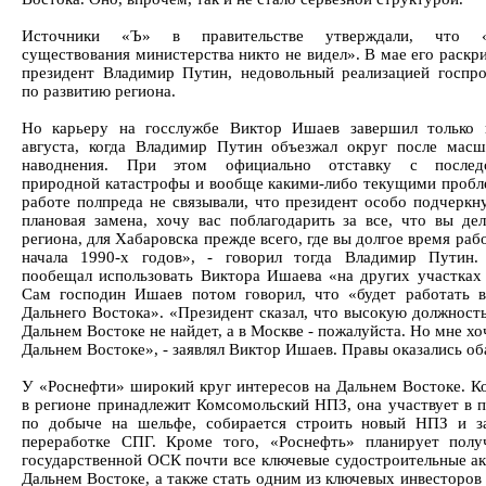
Источники «Ъ» в правительстве утверждали, что «
существования министерства никто не видел». В мае его раскр
президент Владимир Путин, недовольный реализацией госпр
по развитию региона.
Но карьеру на госслужбе Виктор Ишаев завершил только 
августа, когда Владимир Путин объезжал округ после масш
наводнения. При этом официально отставку с послед
природной катастрофы и вообще какими-либо текущими пробл
работе полпреда не связывали, что президент особо подчеркн
плановая замена, хочу вас поблагодарить за все, что вы де
региона, для Хабаровска прежде всего, где вы долгое время рабо
начала 1990-х годов», - говорил тогда Владимир Путин
пообещал использовать Виктора Ишаева «на других участках 
Сам господин Ишаев потом говорил, что «будет работать в
Дальнего Востока». «Президент сказал, что высокую должност
Дальнем Востоке не найдет, а в Москве - пожалуйста. Но мне хо
Дальнем Востоке», - заявлял Виктор Ишаев. Правы оказались об
У «Роснефти» широкий круг интересов на Дальнем Востоке. К
в регионе принадлежит Комсомольский НПЗ, она участвует в 
по добыче на шельфе, собирается строить новый НПЗ и з
переработке СПГ. Кроме того, «Роснефть» планирует полу
государственной ОСК почти все ключевые судостроительные а
Дальнем Востоке, а также стать одним из ключевых инвесторов