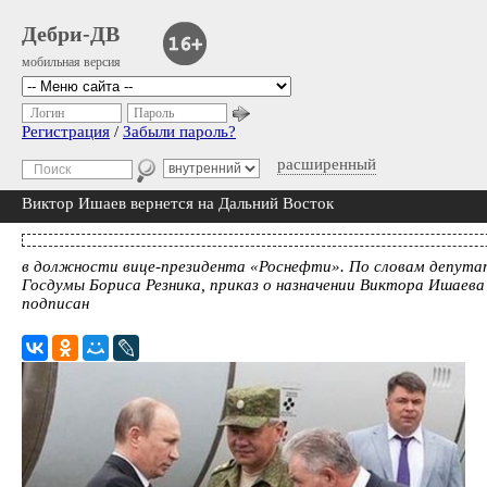
Дебри-ДВ
мобильная версия
Логин
Пароль
Регистрация
/
Забыли пароль?
расширенный
Виктор Ишаев вернется на Дальний Восток
в должности вице-президента «Роснефти». По словам депута
Госдумы Бориса Резника, приказ о назначении Виктора Ишаев
подписан