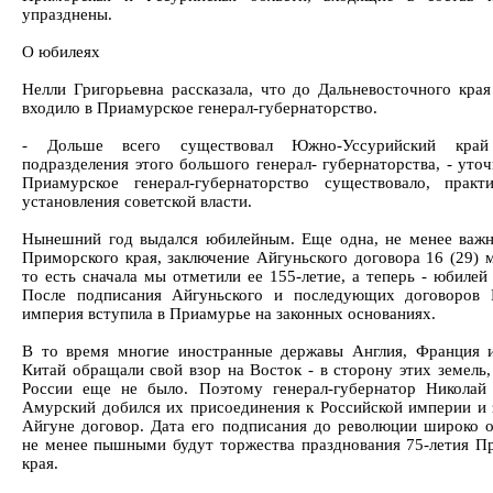
упразднены.
О юбилеях
Нелли Григорьевна рассказала, что до Дальневосточного кра
входило в Приамурское генерал-губернаторство.
- Дольше всего существовал Южно-Уссурийский кра
подразделения этого большого генерал- губернаторства, - уточ
Приамурское генерал-губернаторство существовало, практ
установления советской власти.
Нынешний год выдался юбилейным. Еще одна, не менее важн
Приморского края, заключение Айгуньского договора 16 (29) м
то есть сначала мы отметили ее 155-летие, а теперь - юбилей
После подписания Айгуньского и последующих договоров 
империя вступила в Приамурье на законных основаниях.
В то время многие иностранные державы Англия, Франция и
Китай обращали свой взор на Восток - в сторону этих земель,
России еще не было. Поэтому генерал-губернатор Николай
Амурский добился их присоединения к Российской империи и 
Айгуне договор. Дата его подписания до революции широко о
не менее пышными будут торжества празднования 75-летия П
края.