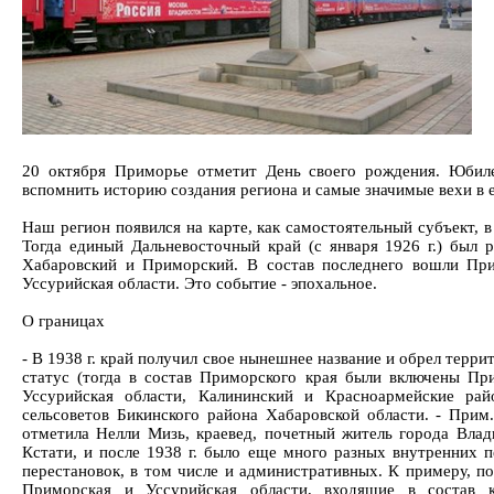
20 октября Приморье отметит День своего рождения. Юбил
вспомнить историю создания региона и самые значимые вехи в е
Наш регион появился на карте, как самостоятельный субъект, в
Тогда единый Дальневосточный край (с января 1926 г.) был р
Хабаровский и Приморский. В состав последнего вошли Пр
Уссурийская области. Это событие - эпохальное.
О границах
- В 1938 г. край получил свое нынешнее название и обрел терр
статус (тогда в состав Приморского края были включены Пр
Уссурийская области, Калининский и Красноармейские ра
сельсоветов Бикинского района Хабаровской области. - Прим. 
отметила Нелли Мизь, краевед, почетный житель города Влади
Кстати, и после 1938 г. было еще много разных внутренних п
перестановок, в том числе и административных. К примеру, по
Приморская и Уссурийская области, входящие в состав к