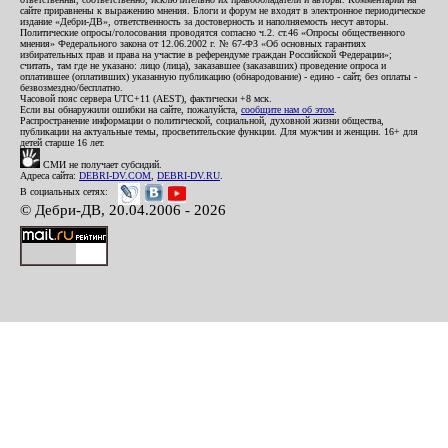
сайте приравнены к выражению мнения. Блоги и форум не входят в электронное периодическое
издание «Дебри-ДВ», ответственность за достоверность и наполняемость несут авторы.
Политические опросы/голосования проводятся согласно ч.2. ст.46 «Опросы общественного
мнения» Федерального закона от 12.06.2002 г. № 67-ФЗ «Об основных гарантиях
избирательных прав и права на участие в референдуме граждан Российской Федерации»;
считать, там где не указано: лицо (лица), заказавшее (заказавших) проведение опроса и
оплатившее (оплативших) указанную публикацию (обнародование) - едино - сайт, без оплаты -
безвозмездно/бесплатно.
Часовой пояс сервера UTC+11 (AEST), фактически +8 мск.
Если вы обнаружили ошибки на сайте, пожалуйста,
сообщите нам об этом
.
Распространение информации о политической, социальной, духовной жизни общества,
публикации на актуальные темы, просветительские функции. Для мужчин и женщин. 16+ для
детей старше 16 лет.
СМИ не получает субсидий.
Адреса сайта:
DEBRI-DV.COM
,
DEBRI-DV.RU
.
В социальных сетях:
© Дебри-ДВ, 20.04.2006 - 2026