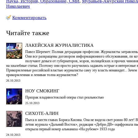
Наука, История, Образование, СМИ
,
Муравьев-Амурский Никол
Николаевич
Комментировать
Читайте также
ЛАКЕЙСКАЯ ЖУРНАЛИСТИКА
Павел Шеремет: Полная деградация профессии. Журналисты затравлены
Они все развращены договором информационного обслуживания, по к
получают деньги от губернаторов, мэров, полицейских и прочих чиновн
на хвалебные статьи. Поэтому они просто разучились задавать острые и интересные 
Прикормленные российской властью журналисты саму эту власть ненавидят... Зачем 
прикормленная и ленивая толпа журналистов?
26.10.2013
НОУ СМОКИНГ
Призрак владивостокской оперы стал реальностью
25.10.2013
СИХОТЕ-АЛИН
Пьеса в шести главах Бориса Кисина. Она не видела свет ровно 80 лет! В
летия журнала «Дальний Восток», редакция «Дебри-ДВ» оцифровала пье
открыла первый номер альманаха «На рубеже» 1933 года
24.10.2013