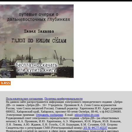
Пользовательское соглашение
,
Политика конфиденциальности
На данном сайте распространяется информация электронного периодического издания «Дебри-
ДВ» со знаком «Дебри-ДВ». 16+ Учредитель: Пронякин К.А. (член Союза журналистов
России, член Союза писателей России). Главный редактор: Харитонова И.Ю. Адрес редакции:
680032, Хабаровский край, Хабаровск, проспект 60-летия Октября, 88-46, т./ф.84212296081.
Электронная приемная:
Отправить сообщение
. E-mail:
editor@debri-dv.com
Редакционный совет электронного периодического издания «Дебри-ДВ» (на общественных
началах): К.А. Пронякин, И.Ю. Харитонова, А.Э. Мирмович, Ю.Н. Юрьев, Ю.В. Ковалев,
Л.Н. Левина, А.Ю. Жданов, Е.Н. Голубь, С.Н. Бурындин, Б.М. Сухинин, О.В. Егорова
Свидетельство о регистрации СМИ (Регистрационный номер)
ЭЛ № ФС77-45537
выдано
Федеральной службой по надзору в сфере связи, информационных технологий и массовых