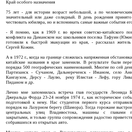
Край особого назначения
75 лет - для истории возраст небольшой, а по человечески
значительный или даже солидный. В день рождения принято
чествовать юбиляра, но и вспоминать самые важные события ег
- Я помню, как в 1969 г. во время советско-китайского по
конфликта на Даманском нас школьников поселка Тафуин (Южн
готовили к быстрой эвакуации из края, - рассказал жител
Сергей Кожин.
А в 1972 г., когда на границе сложилась напряженная обстановка
китайские названия в крае заменили. В результате были пер
порядка 500 географических наименований. Многие по сей ден
Партизанск - Сучаном, Дальнереченск - Иманом, село Ан
Кангаузом, Дерсу - Лаулю, реку Илистая - Лефу, гору Лив
Пиданом и др.
Лично мне запомнилась встреча глав государств Леонида 
Джеральда Форда 23-24 ноября 1974 г., как историческое собы
подготовкой к нему. Нас студентов первого курса отправил
порядок на Лазурном берегу (Шамора). Тогда горожане выстрои
центральных улиц Владивостока, машины с главами п
закрытыми, и только группа сопровождения радостно приветств
собравшихся из открытых авто.