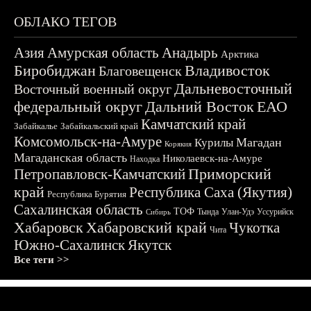
ОБЛАКО ТЕГОВ
Азия
Амурская область
Анадырь
Арктика
Биробиджан
Владивосток
Благовещенск
Дальневосточный
Восточный военный округ
федеральный округ
Дальний Восток
ЕАО
Камчатский край
Забайкалье
Забайкальский край
Комсомольск-на-Амуре
Магадан
Курилы
Корякия
Магаданская область
Николаевск-на-Амуре
Находка
Приморский
Петропавловск-Камчатский
край
Республика Саха (Якутия)
Республика Бурятия
Сахалинская область
ТОФ
Тында
Улан-Удэ
Уссурийск
Сибирь
Хабаровск
Хабаровский край
Чукотка
Чита
Южно-Сахалинск
Якутск
Все теги >>