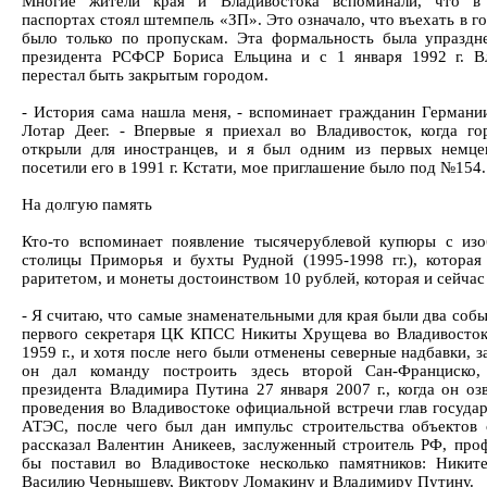
Многие жители края и Владивостока вспоминали, что в 
паспортах стоял штемпель «ЗП». Это означало, что въехать в 
было только по пропускам. Эта формальность была упраздн
президента РСФСР Бориса Ельцина и с 1 января 1992 г. В
перестал быть закрытым городом.
- История сама нашла меня, - вспоминает гражданин Германии
Лотар Деег. - Впервые я приехал во Владивосток, когда го
открыли для иностранцев, и я был одним из первых немце
посетили его в 1991 г. Кстати, мое приглашение было под №154.
На долгую память
Кто-то вспоминает появление тысячерублевой купюры с из
столицы Приморья и бухты Рудной (1995-1998 гг.), которая
раритетом, и монеты достоинством 10 рублей, которая и сейчас 
- Я считаю, что самые знаменательными для края были два собы
первого секретаря ЦК КПСС Никиты Хрущева во Владивосток
1959 г., и хотя после него были отменены северные надбавки, 
он дал команду построить здесь второй Сан-Франциско,
президента Владимира Путина 27 января 2007 г., когда он оз
проведения во Владивостоке официальной встречи глав государ
АТЭС, после чего был дан импульс строительства объектов 
рассказал Валентин Аникеев, заслуженный строитель РФ, проф
бы поставил во Владивостоке несколько памятников: Никит
Василию Чернышеву, Виктору Ломакину и Владимиру Путину.