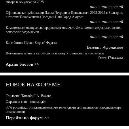
автора в Амурске по 2025
павел попельский
Официальные публикации Павла Петровича Попельского 2023-2025 в Болгарии,
в газетах Тихоокеанская Звезда и Наш Город Амурск
павел попельский
Комсомольск официально продолжает отмечать День памяти жертв сталинских
репрессий: задумаемся...
павел попельский
Кого боится Путин: Сергей Фургал
Евгений Афанасьев
Повышение платы в автобусах за проезд: кто виноват, и что делать?
Олег Паньков
Архив блогов >>
НОВОЕ НА ФОРУМЕ
Трилогия "Китобои" А. Вахова.
Охранник спит - смена идёт
80% российского медиаконтента это телевидение для пациентов психдиспансера
и наркологии.
Перейти на форум >>