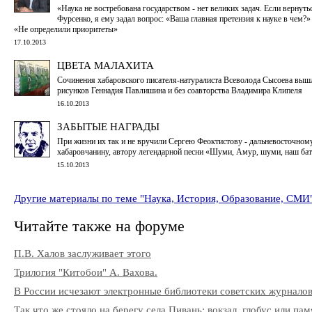
«Наука не востребована государством - нет великих задач. Если вернуть
Фурсенко, я ему задал вопрос: «Ваша главная претензия к науке в чем?»
«Не определили приоритеты»
17.10.2013
ЦВЕТА МАЛАХИТА
Сочинения хабаровского писателя-натуралиста Всеволода Сысоева выш
рисунков Геннадия Павлишина и без соавторства Владимира Клипеля
16.10.2013
ЗАБЫТЫЕ НАГРАДЫ
При жизни их так и не вручили Сергею Феоктистову - дальневосточному
хабаровчанину, автору легендарной песни «Шуми, Амур, шуми, наш б
15.10.2013
Другие материалы по теме "Наука, История, Образование, СМИ
Читайте также на форуме
П.В. Халов заслуживает этого
Трилогия "Китобои" А. Вахова.
В России исчезают электронные библиотеки советских журнало
Так что же стояло на берегу села Пивань: вокзал, глобус или па