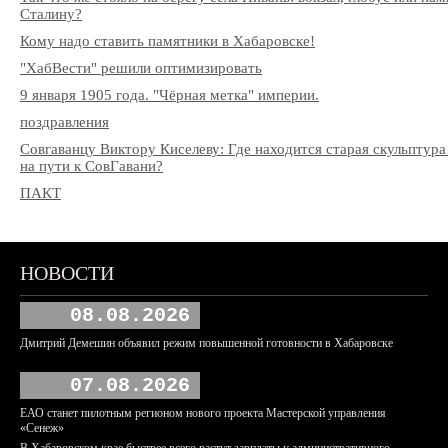
Сталину?
Кому надо ставить памятники в Хабаровске!
"ХабВести" решили оптимизировать
9 января 1905 года. "Чёрная метка" империи.
поздравления
Совгаванцу Виктору Киселеву: Где находится старая скульптура
на пути к СовГавани?
ПАКТ
НОВОСТИ
08.08.2026
Дмитрий Демешин объявил режим повышенной готовности в Хабаровске
07.08.2026
ЕАО станет пилотным регионом нового проекта Мастерской управления
«Сенеж»