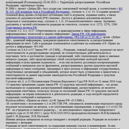
коммуникаций (Роскомнадзор) 16.06.2011 г. Территория распространения: Российская
Федерация, зарубежные страны.
В 2006 г. проект «Дебри-ДВ» был создан как электронный частный архив, в соответствии с
ФЗ
№ 125 «Об архивном деле в Российской Федерации»
, согласно п. 2 ст. 13 «Создание архивов».
Основной фонд архива составляют публикации газет и журналов, изданные книги, а также
рукописи по дальневосточной (РФ) тематике. Доступ к архивным документам является
открытым в электронном виде, согласно п. 1 ст. 24 вышеобозначенного закона. Архивные
документы к частной собственности редакции не относятся, согласно ст.ст. 1275, 1276, 1306
Гражданского кодекса РФ
.
Согласно ч.2. п.3. ст.17 «Ответственность за правонарушения в сфере информации,
информационных технологий и защиты информации»
Закона РФ «Об информации,
информационных технологиях и о защите информации» (ФЗ-149 от 27.07.06 г.)
архив «Дебри-
ДВ», хранящий информацию, гражданско-правовую ответственность за распространение
информации не несет. Сайт и редакция основываются и работают на основании ст.8 «Право на
доступ к информации» ФЗ-149.
Согласно пп.3,4,6 ст.57 Закона РФ «О СМИ», «Редакция, главный редактор, журналист не несут
ответственности за распространение сведений, не соответствующих действительности и
порочащих честь и достоинство граждан и организаций, либо ущемляющих права и законные
интересы граждан, либо представляющих собой злоупотребление свободой массовой
информации и (или) правами журналиста: ...если они являются дословным воспроизведением
сообщений и материалов или их фрагментов, распространенных другим средством массовой
информации (а также сообщения, переданные в пресс-релизах и информация государственных,
общественных организаций и объединений), которое может быть установлено и привлечено к
ответственности за данное нарушение законодательства Российской Федерации о средствах
массовой информации».
Согласно абз.3, п.13 Постановления Пленума Верховного Суда РФ №16 от 15 июня 2010 года
«О практике применения судами Закона РФ «О средствах массовой информации», «по делам,
вытекающим из содержания распространенной информации, распространитель не является
надлежащим ответчиком, поскольку исходя из положений Закона РФ «О средствах массовой
информации» не вправе вмешиваться в деятельность редакции, в ходе которой определяется
содержание сообщений и материалов».
Воспользуйтесь «Правом на ответ» (ст.46 Закона РФ «О СМИ»).
«В соответствии с положением ч.3 ст.196 ГПК РФ, обязанность компенсации морального вреда
подлежит возложению на авторов, а по опубликованию опровержения, в порядке ч.2 ст.152 ГК
РФ - на учредителя и главного редактор», - из апелляционного определения Хабаровского
краевого суда от 22.08.2012 г. (дело №33-5325/2012) председательствующего И.И.Куликовой,
судей С.И.Дорожко, Н.В.Пестовой.
Мнения авторов материалов не всегда совпадают с позицией редакции. Редакция не вступает в
переписку с авторами.
Редакция не несет ответственность за содержание внешних ссылок и комментариев. За них
ответственны, соответственно, исключительно их правообладатели и авторы. Комментарии на