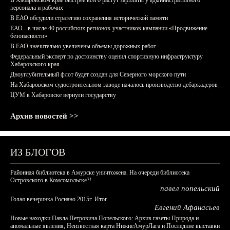
В Хабаровском крае быстрее всего растут зарплаты у административного
персонала и рабочих
В ЕАО обсудили стратегию сохранения исторической памяти
ЕАО - в числе 40 российских регионов-участников кампании «Продвижение
безопасности»
В ЕАО значительно увеличены объемы дорожных работ
Федеральный эксперт по достоинству оценил спортивную инфраструктуру
Хабаровского края
Дноуглубительный флот будет создан для Северного морского пути
На Хабаровском судостроительном заводе началось производство дебаркадеров
ЦУМ в Хабаровске вернули государству
Архив новостей >>
ИЗ БЛОГОВ
Районная библиотека в Амурске уничтожена. На очереди библиотека
Островского в Комсомольске?!
павел попельский
Голая вечеринка Роснано 2015г. Итог.
Евгений Афанасьев
Новые находки Павла Петровича Попельского: Архив газеты Природа и
аномальные явления, Неизвестная карта НижнеАмурЛага и Последние выставки