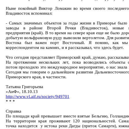
Ныне покойный Виктор Ломакин во время своего последнего
Владивосток вспоминал:
- Самых значимых объектов за годы жизни в Приморье было 
заводы в районе Второй Речки (Владивосток), новые 
предприятия (край). В то время на севере края еще не было дор
добытую вольфрамовую руду вывозили вертолетом. Для развити
Востока был важен порт Восточный. Я помню, как мы
корреспондентом на камнях, и я рассказывал, что здесь будет.
Что сегодня представляет Приморский край, думаю, рассказыва
На протяжении нескольких лет, пока возводились объекты 
потом проходило это международное мероприятие, о нас знала 
Сегодня мы говорим о дальнейшем развитии Дальневосточного
Приморского края, в частности.
Татьяна Григорьева
«АиФ», 18.10.13
http://www.vl.aif.ru/society/949701
* * *
Справка
По площади край превышает вместе взятые Бельгию, Голланди
На территории края проживают 120 национальностей. Сама
точка находится у истока реки Дагды (приток Самарги), южная