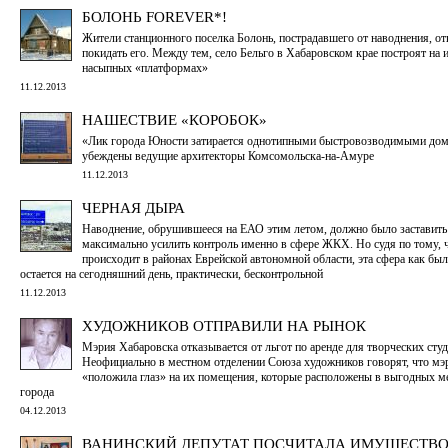
БОЛОНЬ FOREVER*!
Жители станционного поселка Болонь, пострадавшего от наводнения, о
покидать его. Между тем, село Бельго в Хабаровском крае построят на
насыпных «платформах»
11.12.2013
НАШЕСТВИЕ «КОРОБОК»
«Лик города Юности затирается однотипными быстровозводимыми дом
убеждены ведущие архитекторы Комсомольска-на-Амуре
11.12.2013
ЧЕРНАЯ ДЫРА
Наводнение, обрушившееся на ЕАО этим летом, должно было заставить
максимально усилить контроль именно в сфере ЖКХ. Но судя по тому, 
происходит в районах Еврейской автономной области, эта сфера как была
остается на сегодняшний день, практически, бесконтрольной
11.12.2013
ХУДОЖНИКОВ ОТПРАВИЛИ НА РЫНОК
Мэрия Хабаровска отказывается от льгот по аренде для творческих студ
Неофициально в местном отделении Союза художников говорят, что мэ
«положила глаз» на их помещения, которые расположены в выгодных ме
города
04.12.2013
ВАНИНСКИЙ ДЕПУТАТ ПОСЧИТАЛА ИМУЩЕСТВО