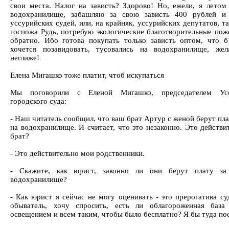
свои места. Налог на зависть? Здорово! Но, ежели, я летом
водохранилище, забашляю за свою зависть 400 рублей и
уссурийских судей, или, на крайняк, уссурийских депутатов, та
госпожа Рудь, потребую экологические благотворительные пож
обратно. Ибо готова покупать только зависть оптом, что б
хочется позавидовать, тусовались на водохранилище, жел
неглиже!
Елена Мигашко тоже платит, чтоб искупаться
Мы поговорили с Еленой Мигашко, председателем Усс
городского суда:
- Наш читатель сообщил, что ваш брат Артур с женой берут пла
на водохранилище. И считает, что это незаконно. Это действи
брат?
- Это действительно мои родственники.
- Скажите, как юрист, законно ли они берут плату за
водохранилище?
- Как юрист я сейчас не могу оценивать - это прерогатива су
обыватель, хочу спросить, есть ли облагороженная база
освещением и всем таким, чтобы было бесплатно? Я бы туда по