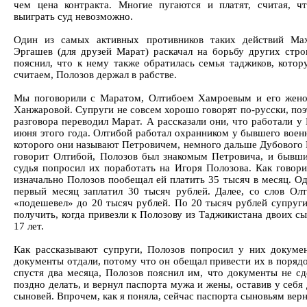
чем цена контракта. Многие пугаются и платят, считая, ч
выиграть суд невозможно.
Один из самых активных противников таких действий Ма
Эргашев (для друзей Марат) раскачал на борьбу других стро
пояснил, что к нему также обратилась семья таджиков, котор
считаем, Полозов держал в рабстве.
Мы поговорили с Маратом, Олтибоем Хамроевым и его жен
Ханжаровой. Супруги не совсем хорошо говорят по-русски, поэ
разговора переводил Марат. А рассказали они, что работали у
июня этого года. Олтибой работал охранником у бывшего военн
которого они называют Петровичем, немного дальше Дубового 
говорит Олтибой, Полозов был знакомым Петровича, и бывш
судья попросил их поработать на Игоря Полозова. Как говори
изначально Полозов пообещал ей платить 35 тысяч в месяц. Од
первый месяц заплатил 30 тысяч рублей. Далее, со слов Олт
«подешевел» до 20 тысяч рублей. По 20 тысяч рублей супруги
получить, когда привезли к Полозову из Таджикистана двоих с
17 лет.
Как рассказывают супруги, Полозов попросил у них докуме
документы отдали, потому что он обещал привести их в порядо
спустя два месяца, Полозов пояснил им, что документы не сд
поздно делать, и вернул паспорта мужа и жены, оставив у себ
сыновей. Впрочем, как я поняла, сейчас паспорта сыновьям верн