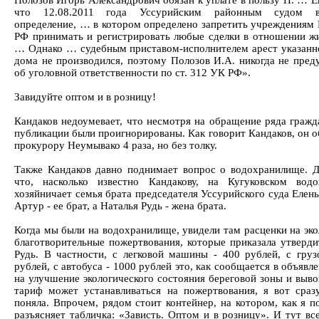
Полозов Игорь Александрович обязан к уплате в пользу П. … Е
что 12.08.2011 года Уссурийским районным судом в
определение, … в котором определено запретить учреждениям 
РФ принимать и регистрировать любые сделки в отношении ж
… Однако … судебным приставом-исполнителем арест указанн
дома не производился, поэтому Полозов И.А. никогда не пред
об уголовной ответственности по ст. 312 УК РФ».
Завидуйте оптом и в розницу!
Кандаков недоумевает, что несмотря на обращение ряда гражд
публикации были проигнорированы. Как говорит Кандаков, он о
прокурору Неумывако 4 раза, но без толку.
Также Кандаков давно поднимает вопрос о водохранилище. Д
что, насколько известно Кандакову, на Кугуковском вод
хозяйничает семья брата председателя Уссурийского суда Елен
Артур - ее брат, а Наталья Рудь - жена брата.
Когда мы были на водохранилище, увидели там расценки на эко
благотворительные пожертвования, которые приказала утверди
Рудь. В частности, с легковой машины - 400 рублей, с груз
рублей, с автобуса - 1000 рублей это, как сообщается в объявл
на улучшение экологического состояния береговой зоны и выво
тариф может устанавливаться на пожертвования, я вот сраз
поняла. Впрочем, рядом стоит контейнер, на котором, как я п
разъясняет табличка: «Зависть. Оптом и в розницу». И тут вс