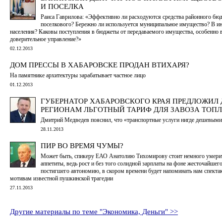
И ПОСЕЛКА
Раиса Гаврилова: «Эффективно ли расходуются средства районного бюд
поселкового? Бережно ли используется муниципальное имущество? В ин
населения? Каковы поступления в бюджеты от передаваемого имущества, особенно 
доверительное управление?»
02.12.2013
ДОМ ПРЕССЫ В ХАБАРОВСКЕ ПРОДАН ВТИХАРЯ?
На памятнике архитектуры зарабатывает частное лицо
01.12.2013
ГУБЕРНАТОР ХАБАРОВСКОГО КРАЯ ПРЕДЛОЖИЛ 
РЕГИОНАМ ЛЬГОТНЫЙ ТАРИФ ДЛЯ ЗАВОЗА ТОП
Дмитрий Медведев пояснил, что «транспортные услуги нигде дешевыми
28.11.2013
ПИР ВО ВРЕМЯ ЧУМЫ?
Может быть, спикеру ЕАО Анатолию Тихомирову стоит немного умери
аппетиты, ведь рост и без того солидной зарплаты на фоне жесточайшего
постигшего автономию, в скором времени будет напоминать нам спекта
мотивам известной пушкинской трагедии
27.11.2013
Другие материалы по теме "Экономика, Деньги" >>