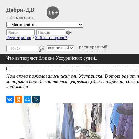
Дебри-ДВ
мобильная версия
Логин
Пароль
Регистрация
/
Забыли пароль?
расширенный
Что вытворяют близкие Уссурийских судей...
Нам снова пожаловались жители Уссурийска. В этот раз от ч
который в народе считается супругом судьи Писаревой, сбежа
таджиков