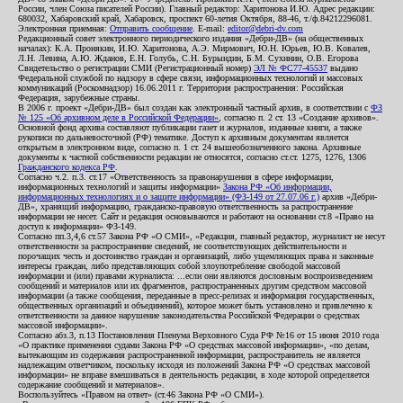
России, член Союза писателей России). Главный редактор: Харитонова И.Ю. Адрес редакции:
680032, Хабаровский край, Хабаровск, проспект 60-летия Октября, 88-46, т./ф.84212296081.
Электронная приемная:
Отправить сообщение
. E-mail:
editor@debri-dv.com
Редакционный совет электронного периодического издания «Дебри-ДВ» (на общественных
началах): К.А. Пронякин, И.Ю. Харитонова, А.Э. Мирмович, Ю.Н. Юрьев, Ю.В. Ковалев,
Л.Н. Левина, А.Ю. Жданов, Е.Н. Голубь, С.Н. Бурындин, Б.М. Сухинин, О.В. Егорова
Свидетельство о регистрации СМИ (Регистрационный номер)
ЭЛ № ФС77-45537
выдано
Федеральной службой по надзору в сфере связи, информационных технологий и массовых
коммуникаций (Роскомнадзор) 16.06.2011 г. Территория распространения: Российская
Федерация, зарубежные страны.
В 2006 г. проект «Дебри-ДВ» был создан как электронный частный архив, в соответствии с
ФЗ
№ 125 «Об архивном деле в Российской Федерации»
, согласно п. 2 ст. 13 «Создание архивов».
Основной фонд архива составляют публикации газет и журналов, изданные книги, а также
рукописи по дальневосточной (РФ) тематике. Доступ к архивным документам является
открытым в электронном виде, согласно п. 1 ст. 24 вышеобозначенного закона. Архивные
документы к частной собственности редакции не относятся, согласно ст.ст. 1275, 1276, 1306
Гражданского кодекса РФ
.
Согласно ч.2. п.3. ст.17 «Ответственность за правонарушения в сфере информации,
информационных технологий и защиты информации»
Закона РФ «Об информации,
информационных технологиях и о защите информации» (ФЗ-149 от 27.07.06 г.)
архив «Дебри-
ДВ», хранящий информацию, гражданско-правовую ответственность за распространение
информации не несет. Сайт и редакция основываются и работают на основании ст.8 «Право на
доступ к информации» ФЗ-149.
Согласно пп.3,4,6 ст.57 Закона РФ «О СМИ», «Редакция, главный редактор, журналист не несут
ответственности за распространение сведений, не соответствующих действительности и
порочащих честь и достоинство граждан и организаций, либо ущемляющих права и законные
интересы граждан, либо представляющих собой злоупотребление свободой массовой
информации и (или) правами журналиста: ...если они являются дословным воспроизведением
сообщений и материалов или их фрагментов, распространенных другим средством массовой
информации (а также сообщения, переданные в пресс-релизах и информация государственных,
общественных организаций и объединений), которое может быть установлено и привлечено к
ответственности за данное нарушение законодательства Российской Федерации о средствах
массовой информации».
Согласно абз.3, п.13 Постановления Пленума Верховного Суда РФ №16 от 15 июня 2010 года
«О практике применения судами Закона РФ «О средствах массовой информации», «по делам,
вытекающим из содержания распространенной информации, распространитель не является
надлежащим ответчиком, поскольку исходя из положений Закона РФ «О средствах массовой
информации» не вправе вмешиваться в деятельность редакции, в ходе которой определяется
содержание сообщений и материалов».
Воспользуйтесь «Правом на ответ» (ст.46 Закона РФ «О СМИ»).