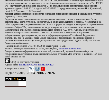
«В соответствии с положением ч.3 ст.196 ГПК РФ, обязанность компенсации морального вреда
подлежит возложению на авторов, а по опубликованию опровержения, в порядке ч.2 ст.152 ГК
РФ - на учредителя и главного редактор», - из апелляционного определения Хабаровского
краевого суда от 22.08.2012 г. (дело №33-5325/2012) председательствующего И.И.Куликовой,
судей С.И.Дорожко, Н.В.Пестовой.
Мнения авторов материалов не всегда совпадают с позицией редакции. Редакция не вступает в
переписку с авторами.
Редакция не несет ответственность за содержание внешних ссылок и комментариев. За них
ответственны, соответственно, исключительно их правообладатели и авторы. Комментарии на
сайте приравнены к выражению мнения. Блоги и форум не входят в электронное периодическое
издание «Дебри-ДВ», ответственность за достоверность и наполняемость несут авторы.
Политические опросы/голосования проводятся согласно ч.2. ст.46 «Опросы общественного
мнения» Федерального закона от 12.06.2002 г. № 67-ФЗ «Об основных гарантиях
избирательных прав и права на участие в референдуме граждан Российской Федерации»;
считать, там где не указано: лицо (лица), заказавшее (заказавших) проведение опроса и
оплатившее (оплативших) указанную публикацию (обнародование) - едино - сайт, без оплаты -
безвозмездно/бесплатно.
Часовой пояс сервера UTC+11 (AEST), фактически +8 мск.
Если вы обнаружили ошибки на сайте, пожалуйста,
сообщите нам об этом
.
Распространение информации о политической, социальной, духовной жизни общества,
публикации на актуальные темы, просветительские функции. Для мужчин и женщин. 16+ для
детей старше 16 лет.
СМИ не получает субсидий.
Адреса сайта:
DEBRI-DV.COM
,
DEBRI-DV.RU
.
В социальных сетях:
© Дебри-ДВ, 20.04.2006 - 2026