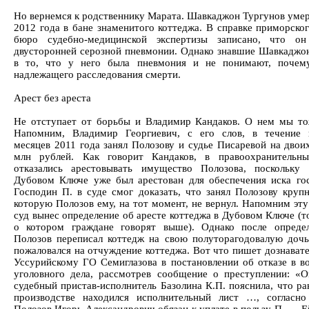
Но вернемся к родственнику Марата. Шавкаджон Тургунов умер
2012 года в бане знаменитого коттеджа. В справке приморског
бюро судебно-медицинской экспертизы записано, что о
двусторонней серозной пневмонии. Однако знавшие Шавкаджон
в то, что у него была пневмония и не понимают, почем
надлежащего расследования смерти.
Арест без ареста
Не отступает от борьбы и Владимир Кандаков. О нем мы то
Напомним, Владимир Георгиевич, с его слов, в течение 
месяцев 2011 года занял Полозову и судье Писаревой на двоих
млн рублей. Как говорит Кандаков, в правоохранительны
отказались арестовывать имущество Полозова, поскольку
Дубовом Ключе уже был арестован для обеспечения иска го
Господин П. в суде смог доказать, что занял Полозову круп
которую Полозов ему, на тот момент, не вернул. Напомним эту
суд вынес определение об аресте коттеджа в Дубовом Ключе (т
о котором граждане говорят выше). Однако после опреде
Полозов переписал коттедж на свою полуторагодовалую дочь
пожаловался на отчуждение коттеджа. Вот что пишет дознават
Уссурийскому ГО Семиглазова в постановлении об отказе в в
уголовного дела, рассмотрев сообщение о преступлении: «
судебный пристав-исполнитель Базолина К.П. пояснила, что ра
производстве находился исполнительный лист …, согласно