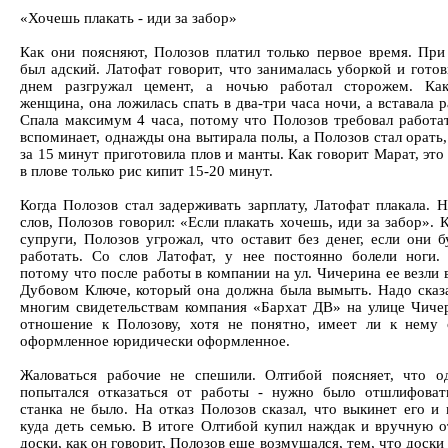
«Хочешь плакать - иди за забор»
Как они поясняют, Полозов платил только первое время. При
был адский. Латофат говорит, что занималась уборкой и готов
днем разгружал цемент, а ночью работал сторожем. Как
женщина, она ложилась спать в два-три часа ночи, а вставала 
Спала максимум 4 часа, потому что Полозов требовал работат
вспоминает, однажды она вытирала полы, а Полозов стал орать
за 15 минут приготовила плов и манты. Как говорит Марат, это
в плове только рис кипит 15-20 минут.
Когда Полозов стал задерживать зарплату, Латофат плакала. Н
слов, Полозов говорил: «Если плакать хочешь, иди за забор». 
супруги, Полозов угрожал, что оставит без денег, если они б
работать. Со слов Латофат, у нее постоянно болели ноги.
потому что после работы в компании на ул. Чичерина ее везли 
Дубовом Ключе, который она должна была вымыть. Надо сказа
многим свидетельствам компания «Бархат ДВ» на улице Чиче
отношение к Полозову, хотя не понятно, имеет ли к нему
оформленное юридически оформленное.
Жаловаться рабочие не спешили. Олтибой поясняет, что 
попытался отказаться от работы - нужно было отшлифоват
станка не было. На отказ Полозов сказал, что выкинет его и 
куда деть семью. В итоге Олтибой купил наждак и вручную 
доски, как он говорит, Полозов еще возмущался, тем, что доски 