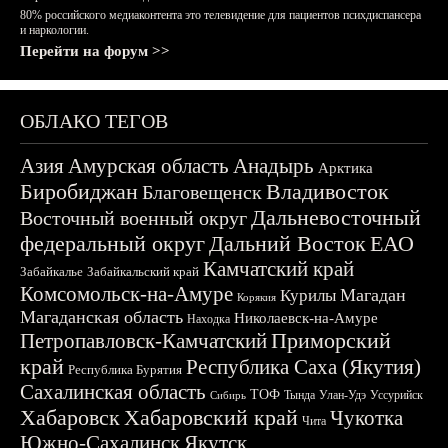
80% российского медиаконтента это телевидение для пациентов психдиспансера
и наркологии.
Перейти на форум >>
ОБЛАКО ТЕГОВ
Азия
Амурская область
Анадырь
Арктика
Биробиджан
Владивосток
Благовещенск
Дальневосточный
Восточный военный округ
федеральный округ
Дальний Восток
ЕАО
Камчатский край
Забайкалье
Забайкальский край
Комсомольск-на-Амуре
Магадан
Курилы
Корякия
Магаданская область
Николаевск-на-Амуре
Находка
Приморский
Петропавловск-Камчатский
край
Республика Саха (Якутия)
Республика Бурятия
Сахалинская область
ТОФ
Тында
Улан-Удэ
Уссурийск
Сибирь
Хабаровск
Хабаровский край
Чукотка
Чита
Южно-Сахалинск
Якутск