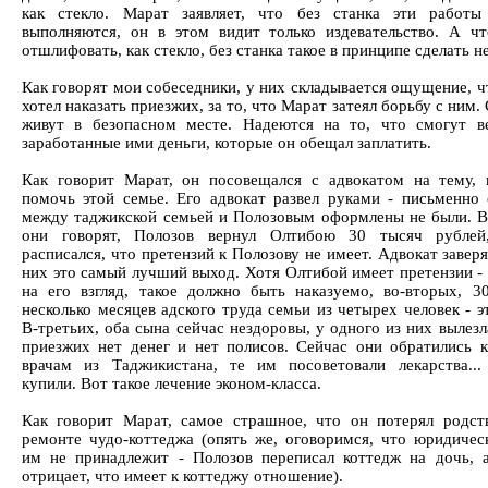
как стекло. Марат заявляет, что без станка эти работы
выполняются, он в этом видит только издевательство. А чт
отшлифовать, как стекло, без станка такое в принципе сделать 
Как говорят мои собеседники, у них складывается ощущение, ч
хотел наказать приезжих, за то, что Марат затеял борьбу с ним.
живут в безопасном месте. Надеются на то, что смогут в
заработанные ими деньги, которые он обещал заплатить.
Как говорит Марат, он посовещался с адвокатом на тему,
помочь этой семье. Его адвокат развел руками - письменно
между таджикской семьей и Полозовым оформлены не были. В 
они говорят, Полозов вернул Олтибою 30 тысяч рублей
расписался, что претензий к Полозову не имеет. Адвокат заверя
них это самый лучший выход. Хотя Олтибой имеет претензии - 
на его взгляд, такое должно быть наказуемо, во-вторых, 3
несколько месяцев адского труда семьи из четырех человек - 
В-третьих, оба сына сейчас нездоровы, у одного из них вылез
приезжих нет денег и нет полисов. Сейчас они обратились 
врачам из Таджикистана, те им посоветовали лекарства...
купили. Вот такое лечение эконом-класса.
Как говорит Марат, самое страшное, что он потерял родст
ремонте чудо-коттеджа (опять же, оговоримся, что юридичес
им не принадлежит - Полозов переписал коттедж на дочь, 
отрицает, что имеет к коттеджу отношение).