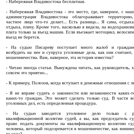
- Набережная Владивостока бесплатная.
- Набережная Владивостока - это место, где, наверное, с наш
администрация Владивостока облагораживает территорию,
частное лицо что-то делает... Есть разница... Я сама, отдых
отдыха, плачу. Кроме того, насколько я видела, на водохранил
плата только за въезд машин. Если въезжает мотоцикл, велосипе
въезд не берется.
- На судью Писареву поступает много жалоб и граждан
возбудить на нее и супруга уголовные дела, как они считают,
мошенничества. Вам, наверное, эта история известна?
- Читаю иногда статьи. Вынуждена читать, как руководитель, 
совсем это приятно...
- К примеру, Полозов, когда вступает в денежные отношения с л
- Я не вправе судить о законности или незаконности каких-т
каких-то граждан. Это может сделать только суд. В части в
уголовных дел, есть определенная процедура.
- На судью заводится уголовное дело только с ра
квалификационной коллегии судей, а вы, как председатель су
право подать документы на квалификационную коллегию су
человека, который подозревается в мошенничестве, как миним
из суда?