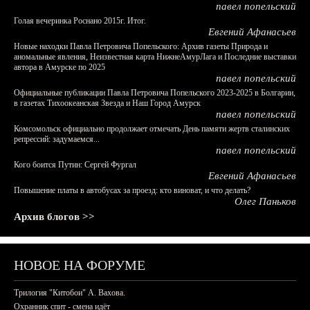
павел попельский
Голая вечеринка Роснано 2015г. Итог.
Евгений Афанасьев
Новые находки Павла Петровича Попельского: Архив газеты Природа и
аномальные явления, Неизвестная карта НижнеАмурЛага и Последние выставки
автора в Амурске по 2025
павел попельский
Официальные публикации Павла Петровича Попельского 2023-2025 в Болгарии,
в газетах Тихоокеанская Звезда и Наш Город Амурск
павел попельский
Комсомольск официально продолжает отмечать День памяти жертв сталинских
репрессий: задумаемся...
павел попельский
Кого боится Путин: Сергей Фургал
Евгений Афанасьев
Повышение платы в автобусах за проезд: кто виноват, и что делать?
Олег Паньков
Архив блогов >>
НОВОЕ НА ФОРУМЕ
Трилогия "Китобои" А. Вахова.
Охранник спит - смена идёт